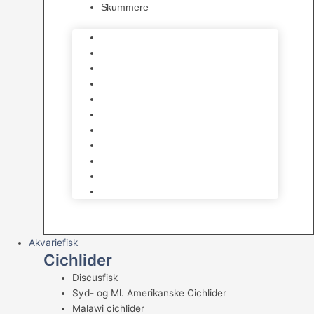
Skummere
Foder – Saltvand
LED Saltvand
Flowpumper
Måleudstyr
Vandtilberedning
Saltvands Tilbehør
Varmelegemer
Levende sten & bundlag
Osmose Anlæg
Reaktore
Skummere
Akvariefisk
Cichlider
Discusfisk
Syd- og Ml. Amerikanske Cichlider
Malawi cichlider