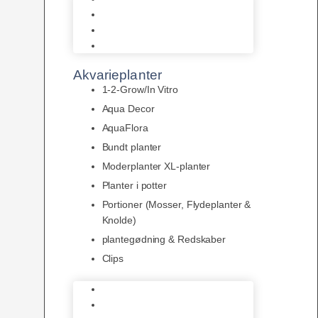
LED
Tilbehør til belysning
Sera LED
Akvarieplanter
1-2-Grow/In Vitro
Aqua Decor
AquaFlora
Bundt planter
Moderplanter XL-planter
Planter i potter
Portioner (Mosser, Flydeplanter &
Knolde)
plantegødning & Redskaber
Clips
1-2-Grow/In Vitro
Aqua Decor