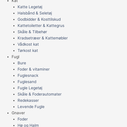
Kat
Katte Legetøj
Halsbånd & Seletøj
Godbidder & Kosttilskud
Kattetoiletter & Kattegrus
Skåle & Tilbehør
Kradsetræer & Kattemøbler
Vådkost kat
Tørkost kat
Fugl
Bure
Foder & vitaminer
Fuglesnack
Fuglesand
Fugle Legetøj
Skåle & Foderautomater
Redekasser
Levende Fugle
Gnaver
Foder
Hø og Halm