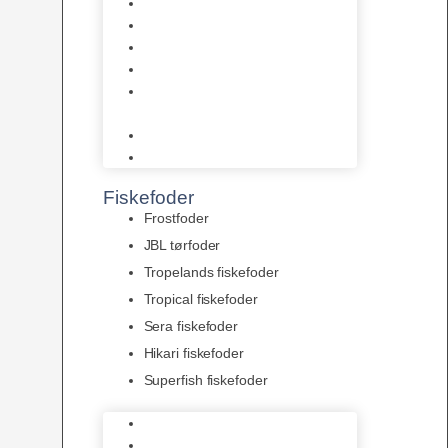
AquaFlora
Bundt planter
Moderplanter XL-planter
Planter i potter
Portioner (Mosser, Flydeplanter
& Knolde)
plantegødning & Redskaber
Clips
Fiskefoder
Frostfoder
JBL tørfoder
Tropelands fiskefoder
Tropical fiskefoder
Sera fiskefoder
Hikari fiskefoder
Superfish fiskefoder
Frostfoder
JBL tørfoder