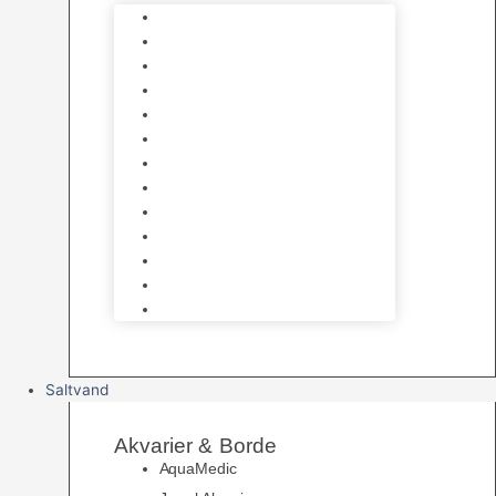
Varmelegemer
Akvarie Bundlag
Dekorationer & Mallehuler
Måleudstyr & testsæt
Vandtilberedning
Algefjerner & Rengøring
CO2 anlæg
Garra Rufa – Doktorfisk
Osmose Anlæg
UV Filtrering
Fittings & Silikone
Fiskenet
Foderautomater
Saltvand
Akvarier & Borde
AquaMedic