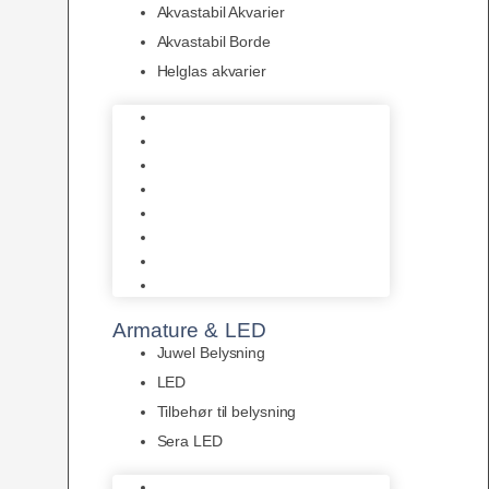
Akvastabil Akvarier
Akvastabil Borde
Helglas akvarier
Juwel Akvarier
AquaMedic
Design Akvarier
Fluval Akvarium
Akvarie Startsæt
Akvastabil Akvarier
Akvastabil Borde
Helglas akvarier
Armature & LED
Juwel Belysning
LED
Tilbehør til belysning
Sera LED
Juwel Belysning