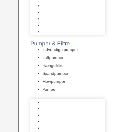
Tropelands fiskefoder
Tropical fiskefoder
Sera fiskefoder
Hikari fiskefoder
Superfish fiskefoder
Pumper & Filtre
Indvendige pumper
Luftpumper
Hængefiltre
Spandpumper
Flowpumper
Pumper
Indvendige pumper
Luftpumper
Hængefiltre
Spandpumper
Flowpumper