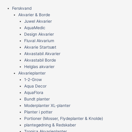
Ferskvand
Akvarier & Borde
Juwel Akvarier
AquaMedic
Design Akvarier
Fluval Akvarium
Akvarie Startsæt
Akvastabil Akvarier
Akvastabil Borde
Helglas akvarier
Akvarieplanter
1-2-Grow
Aqua Decor
AquaFlora
Bundt planter
Moderplanter XL-planter
Planter i potter
Portioner (Mosser, Flydeplanter & Knolde)
plantegødning & Redskaber
Tropica Akvarieplanter