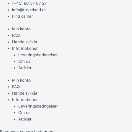
Gå
Main
(+45) 86 57 07 27
til
Menu
info@tropeland.dk
indholdet
Find os her
Min konto
FAQ
Handelsvilkår
Informationer
Leveringsbetingelser
Om os
Artikler
Min konto
FAQ
Handelsvilkår
Informationer
Leveringsbetingelser
Om os
Artikler
Facebook-square
Instagram