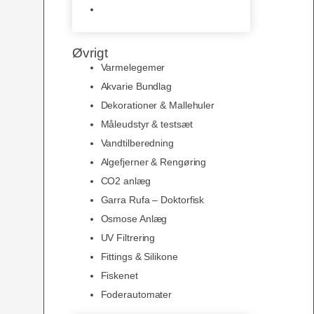
Slimline baggrunde og
plakater
Øvrigt
Varmelegemer
Akvarie Bundlag
Dekorationer & Mallehuler
Måleudstyr & testsæt
Vandtilberedning
Algefjerner & Rengøring
CO2 anlæg
Garra Rufa – Doktorfisk
Osmose Anlæg
UV Filtrering
Fittings & Silikone
Fiskenet
Foderautomater