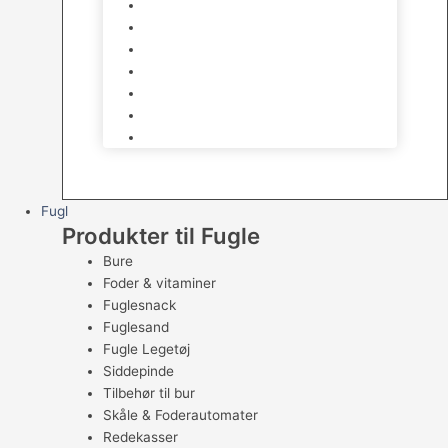
Halsbånd & Seletøj
Godbidder & Kosttilskud
Kattetoiletter & Kattegrus
Skåle & Tilbehør
Kradsetræer & Kattemøbler
Vådkost
Tørkost
Fugl
Produkter til Fugle
Bure
Foder & vitaminer
Fuglesnack
Fuglesand
Fugle Legetøj
Siddepinde
Tilbehør til bur
Skåle & Foderautomater
Redekasser