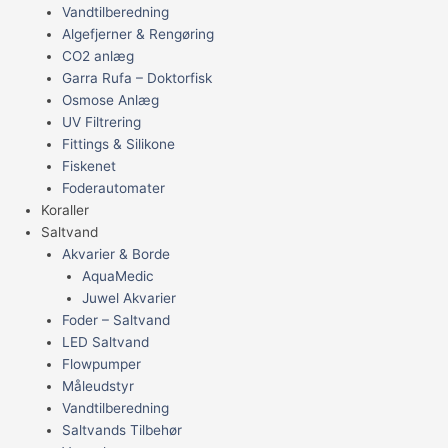
Vandtilberedning
Algefjerner & Rengøring
CO2 anlæg
Garra Rufa – Doktorfisk
Osmose Anlæg
UV Filtrering
Fittings & Silikone
Fiskenet
Foderautomater
Koraller
Saltvand
Akvarier & Borde
AquaMedic
Juwel Akvarier
Foder – Saltvand
LED Saltvand
Flowpumper
Måleudstyr
Vandtilberedning
Saltvands Tilbehør