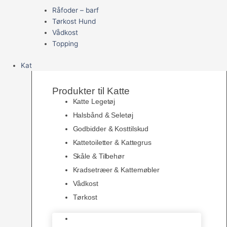
Råfoder – barf
Tørkost Hund
Vådkost
Topping
Kat
Produkter til Katte
Katte Legetøj
Halsbånd & Seletøj
Godbidder & Kosttilskud
Kattetoiletter & Kattegrus
Skåle & Tilbehør
Kradsetræer & Kattemøbler
Vådkost
Tørkost
Katte Legetøj