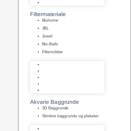
Pumper
Filtermateriale
Biohome
JBL
Juwel
Bio-Balls
Filtermåtter
Biohome
JBL
Juwel
Bio-Balls
Filtermåtter
Akvarie Baggrunde
3D Baggrunde
Slimline baggrunde og plakater
3D Baggrunde