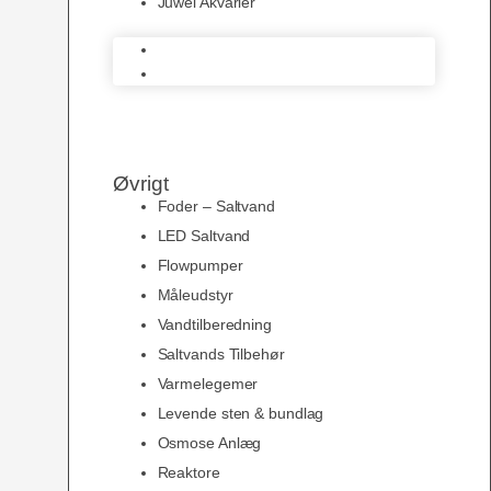
Juwel Akvarier
AquaMedic
Juwel Akvarier
Øvrigt
Foder – Saltvand
LED Saltvand
Flowpumper
Måleudstyr
Vandtilberedning
Saltvands Tilbehør
Varmelegemer
Levende sten & bundlag
Osmose Anlæg
Reaktore