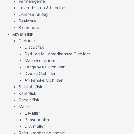
Varmelegemer
Levende sten & bundlag
Osmose Anlæg
Reaktore
Skummere
Akvariefisk
Cichlider
Discusfisk
Syd- og Ml. Amerikanske Cichlider
Malawi cichlider
Tanganyika Cichlider
Dværg Cichlider
Afrikanske Cichlider
Selskabsfisk
Kampfisk
Specialfisk
Maller
L Maller
Pansermaller
Div. maller
Rejer, krabber og snegle