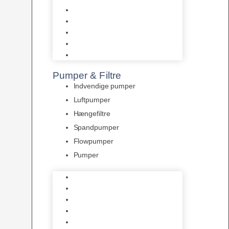
Tropelands fiskefoder
Tropical fiskefoder
Sera fiskefoder
Hikari fiskefoder
Superfish fiskefoder
Pumper & Filtre
Indvendige pumper
Luftpumper
Hængefiltre
Spandpumper
Flowpumper
Pumper
Indvendige pumper
Luftpumper
Hængefiltre
Spandpumper
Flowpumper