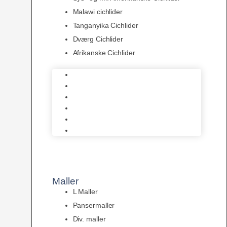
Malawi cichlider
Tanganyika Cichlider
Dværg Cichlider
Afrikanske Cichlider
Discusfisk
Syd- og Ml. Amerikanske Cichlider
Malawi cichlider
Tanganyika Cichlider
Dværg Cichlider
Afrikanske Cichlider
Maller
L Maller
Pansermaller
Div. maller