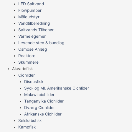
LED Saltvand
Flowpumper
Måleudstyr
Vandtilberedning
Saltvands Tilbehør
Varmelegemer
Levende sten & bundlag
Osmose Anlæg
Reaktore
Skummere
Akvariefisk
Cichlider
Discusfisk
Syd- og Ml. Amerikanske Cichlider
Malawi cichlider
Tanganyika Cichlider
Dværg Cichlider
Afrikanske Cichlider
Selskabsfisk
Kampfisk