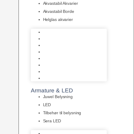
Akvastabil Akvarier
Akvastabil Borde
Helglas akvarier
Juwel Akvarier
AquaMedic
Design Akvarier
Fluval Akvarium
Akvarie Startsæt
Akvastabil Akvarier
Akvastabil Borde
Helglas akvarier
Armature & LED
Juwel Belysning
LED
Tilbehør til belysning
Sera LED
Juwel Belysning