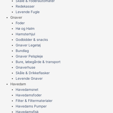
Skåle & Foderautomater
Redekasser
Levende Fugle
Gnaver
Foder
Hø og Halm
Hamsterhjul
Godbidder & snacks
Gnaver Legetøj
Bundlag
Gnaver Pelspleje
Bure, løbegårde & transport
Gnaverhuse
Skåle & Drikkeflasker
Levende Gnaver
Havedam
Havedamsnet
Havedamsfoder
Filter & Filtermaterialer
Havedams Pumper
Havedamsfisk