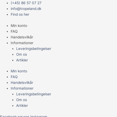
Gå
Main
Jack
(+45) 86 57 07 27
til
Menu
dempsey
info@tropeland.dk
indholdet
"Electric
Find os her
blue"
Min konto
"Small"
FAQ
antal
Handelsvilkår
Informationer
Leveringsbetingelser
Om os
Artikler
Min konto
FAQ
Handelsvilkår
Informationer
Leveringsbetingelser
Om os
Artikler
Facebook-square
Instagram