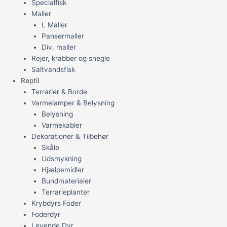
Specialfisk
Maller
L Maller
Pansermaller
Div. maller
Rejer, krabber og snegle
Saltvandsfisk
Reptil
Terrarier & Borde
Varmelamper & Belysning
Belysning
Varmekabler
Dekorationer & Tilbehør
Skåle
Udsmykning
Hjælpemidler
Bundmaterialer
Terrarieplanter
Krybdyrs Foder
Foderdyr
Levende Dyr