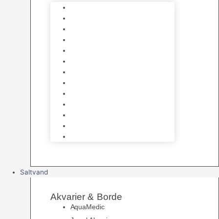
Varmelegemer
Akvarie Bundlag
Dekorationer & Mallehuler
Måleudstyr & testsæt
Vandtilberedning
Algefjerner & Rengøring
CO2 anlæg
Garra Rufa – Doktorfisk
Osmose Anlæg
UV Filtrering
Fittings & Silikone
Fiskenet
Foderautomater
Saltvand
Akvarier & Borde
AquaMedic