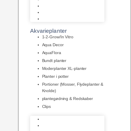
LED
Tilbehør til belysning
Sera LED
Akvarieplanter
1-2-Grow/In Vitro
Aqua Decor
AquaFlora
Bundt planter
Moderplanter XL-planter
Planter i potter
Portioner (Mosser, Flydeplanter &
Knolde)
plantegødning & Redskaber
Clips
1-2-Grow/In Vitro
Aqua Decor