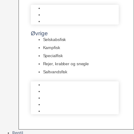
L Maller
Pansermaller
Div. maller
Øvrige
Selskabsfisk
Kampfisk
Specialfisk
Rejer, krabber og snegle
Saltvandsfisk
Selskabsfisk
Kampfisk
Specialfisk
Rejer, krabber og snegle
Saltvandsfisk
Reptil