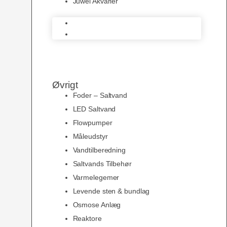
Juwel Akvarier
AquaMedic
Juwel Akvarier
Øvrigt
Foder – Saltvand
LED Saltvand
Flowpumper
Måleudstyr
Vandtilberedning
Saltvands Tilbehør
Varmelegemer
Levende sten & bundlag
Osmose Anlæg
Reaktore