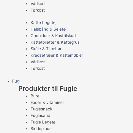
Vådkost
Tørkost
Katte Legetøj
Halsbånd & Seletøj
Godbidder & Kosttilskud
Kattetoiletter & Kattegrus
Skåle & Tilbehør
Kradsetræer & Kattemøbler
Vådkost
Tørkost
Fugl
Produkter til Fugle
Bure
Foder & vitaminer
Fuglesnack
Fuglesand
Fugle Legetøj
Siddepinde