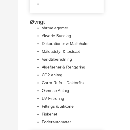
Slimline baggrunde og
plakater
Øvrigt
Varmelegemer
Akvarie Bundlag
Dekorationer & Mallehuler
Måleudstyr & testsæt
Vandtilberedning
Algefjerner & Rengøring
CO2 anlæg
Garra Rufa – Doktorfisk
Osmose Anlæg
UV Filtrering
Fittings & Silikone
Fiskenet
Foderautomater