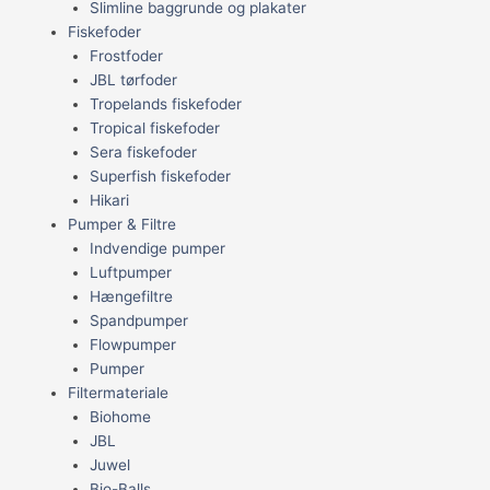
Slimline baggrunde og plakater
Fiskefoder
Frostfoder
JBL tørfoder
Tropelands fiskefoder
Tropical fiskefoder
Sera fiskefoder
Superfish fiskefoder
Hikari
Pumper & Filtre
Indvendige pumper
Luftpumper
Hængefiltre
Spandpumper
Flowpumper
Pumper
Filtermateriale
Biohome
JBL
Juwel
Bio-Balls