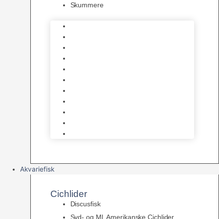
Skummere
Foder – Saltvand
LED Saltvand
Flowpumper
Måleudstyr
Vandtilberedning
Saltvands Tilbehør
Varmelegemer
Levende sten & bundlag
Osmose Anlæg
Reaktore
Skummere
Akvariefisk
Cichlider
Discusfisk
Syd- og Ml. Amerikanske Cichlider