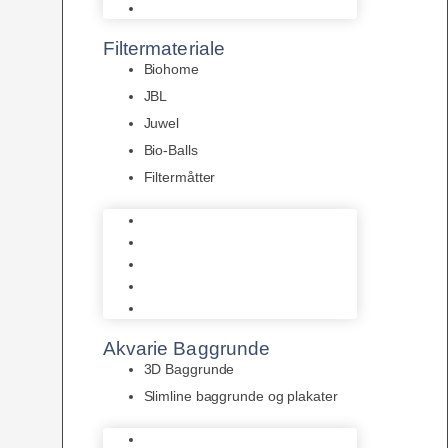
Pumper
Filtermateriale
Biohome
JBL
Juwel
Bio-Balls
Filtermåtter
Biohome
JBL
Juwel
Bio-Balls
Filtermåtter
Akvarie Baggrunde
3D Baggrunde
Slimline baggrunde og plakater
3D Baggrunde