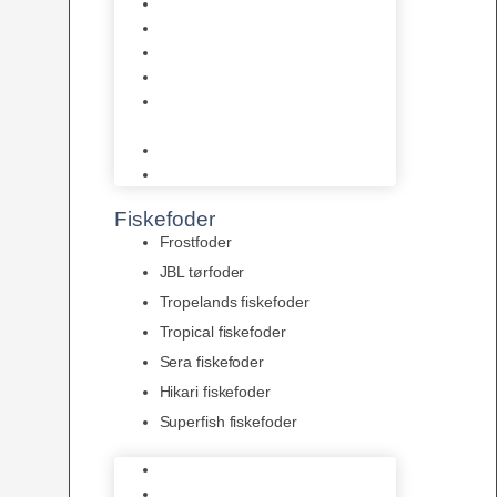
AquaFlora
Bundt planter
Moderplanter XL-planter
Planter i potter
Portioner (Mosser, Flydeplanter
& Knolde)
plantegødning & Redskaber
Clips
Fiskefoder
Frostfoder
JBL tørfoder
Tropelands fiskefoder
Tropical fiskefoder
Sera fiskefoder
Hikari fiskefoder
Superfish fiskefoder
Frostfoder
JBL tørfoder