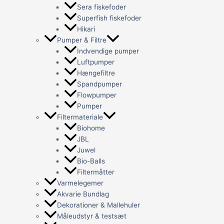
Sera fiskefoder
Superfish fiskefoder
Hikari
Pumper & Filtre
Indvendige pumper
Luftpumper
Hængefiltre
Spandpumper
Flowpumper
Pumper
Filtermateriale
Biohome
JBL
Juwel
Bio-Balls
Filtermåtter
Varmelegemer
Akvarie Bundlag
Dekorationer & Mallehuler
Måleudstyr & testsæt