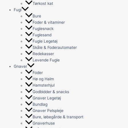
Tørkost kat
Fugl
Bure
Foder & vitaminer
Fuglesnack
Fuglesand
Fugle Legetøj
Skåle & Foderautomater
Redekasser
Levende Fugle
Gnaver
Foder
Hø og Halm
Hamsterhjul
Godbidder & snacks
Gnaver Legetøj
Bundlag
Gnaver Pelspleje
Bure, løbegårde & transport
Gnaverhuse