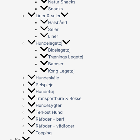
Natur Snacks
Snacks
Liner & seler
Halsbånd
Seler
Liner
Hundelegetøj
Bidelegetøj
Trænings Legetøj
Bamser
Kong Legetøj
Hundeskåle
Pelspleje
Hundetøj
Transportbure & Bokse
HundeLygter
Tørkost Hund
Råfoder – barf
Råfoder – vådfoder
Topping
Kat