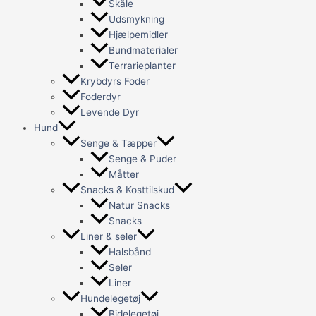
Skåle
Udsmykning
Hjælpemidler
Bundmaterialer
Terrarieplanter
Krybdyrs Foder
Foderdyr
Levende Dyr
Hund
Senge & Tæpper
Senge & Puder
Måtter
Snacks & Kosttilskud
Natur Snacks
Snacks
Liner & seler
Halsbånd
Seler
Liner
Hundelegetøj
Bidelegetøj