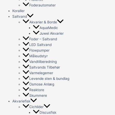
Foderautomater
Koraller
Saltvand
Akvarier & Borde
AquaMedic
Juwel Akvarier
Foder – Saltvand
LED Saltvand
Flowpumper
Måleudstyr
Vandtilberedning
Saltvands Tilbehør
Varmelegemer
Levende sten & bundlag
Osmose Anlæg
Reaktore
Skummere
Akvariefisk
Cichlider
Discusfisk