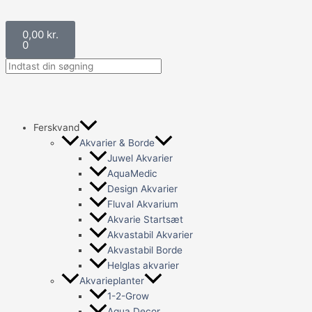
Gå
til
Kurv
0,00
kr.
indholdet
0
Ferskvand
Akvarier & Borde
Juwel Akvarier
AquaMedic
Design Akvarier
Fluval Akvarium
Akvarie Startsæt
Akvastabil Akvarier
Akvastabil Borde
Helglas akvarier
Akvarieplanter
1-2-Grow
Aqua Decor