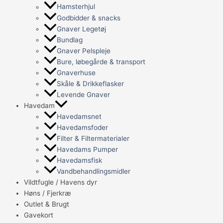
Hamsterhjul
Godbidder & snacks
Gnaver Legetøj
Bundlag
Gnaver Pelspleje
Bure, løbegårde & transport
Gnaverhuse
Skåle & Drikkeflasker
Levende Gnaver
Havedam
Havedamsnet
Havedamsfoder
Filter & Filtermaterialer
Havedams Pumper
Havedamsfisk
Vandbehandlingsmidler
Vildtfugle / Havens dyr
Høns / Fjerkræ
Outlet & Brugt
Gavekort