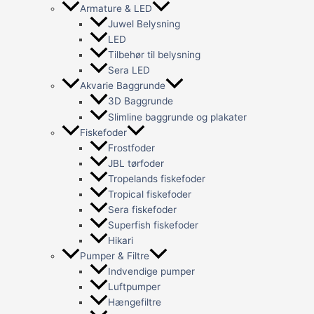
Armature & LED
Juwel Belysning
LED
Tilbehør til belysning
Sera LED
Akvarie Baggrunde
3D Baggrunde
Slimline baggrunde og plakater
Fiskefoder
Frostfoder
JBL tørfoder
Tropelands fiskefoder
Tropical fiskefoder
Sera fiskefoder
Superfish fiskefoder
Hikari
Pumper & Filtre
Indvendige pumper
Luftpumper
Hængefiltre