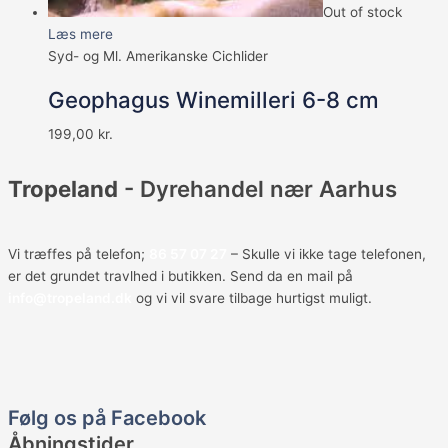
Out of stock
Læs mere
Syd- og Ml. Amerikanske Cichlider
Geophagus Winemilleri 6-8 cm
199,00
kr.
Tropeland
- Dyrehandel nær Aarhus
Vi træffes på telefon;
86 57 07 27
– Skulle vi ikke tage telefonen,
er det grundet travlhed i butikken. Send da en mail på
info@tropeland.dk
og vi vil svare tilbage hurtigst muligt.
F
a
Følg os på Facebook
Åbningstider