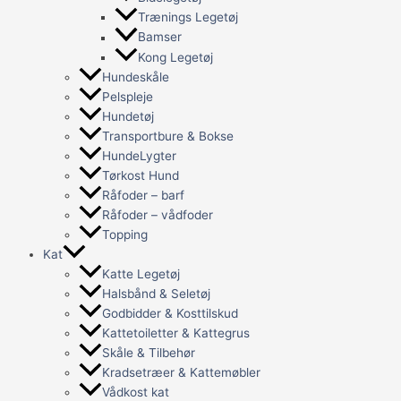
Trænings Legetøj
Bamser
Kong Legetøj
Hundeskåle
Pelspleje
Hundetøj
Transportbure & Bokse
HundeLygter
Tørkost Hund
Råfoder – barf
Råfoder – vådfoder
Topping
Kat
Katte Legetøj
Halsbånd & Seletøj
Godbidder & Kosttilskud
Kattetoiletter & Kattegrus
Skåle & Tilbehør
Kradsetræer & Kattemøbler
Vådkost kat