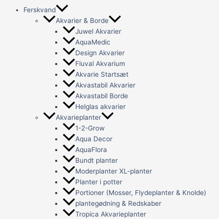
Ferskvand
Akvarier & Borde
Juwel Akvarier
AquaMedic
Design Akvarier
Fluval Akvarium
Akvarie Startsæt
Akvastabil Akvarier
Akvastabil Borde
Helglas akvarier
Akvarieplanter
1-2-Grow
Aqua Decor
AquaFlora
Bundt planter
Moderplanter XL-planter
Planter i potter
Portioner (Mosser, Flydeplanter & Knolde)
plantegødning & Redskaber
Tropica Akvarieplanter