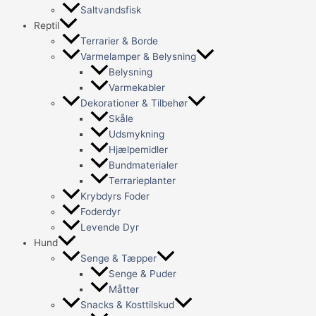
Saltvandsfisk
Reptil
Terrarier & Borde
Varmelamper & Belysning
Belysning
Varmekabler
Dekorationer & Tilbehør
Skåle
Udsmykning
Hjælpemidler
Bundmaterialer
Terrarieplanter
Krybdyrs Foder
Foderdyr
Levende Dyr
Hund
Senge & Tæpper
Senge & Puder
Måtter
Snacks & Kosttilskud