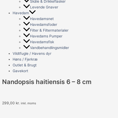
Skåle & Drikkeflasker
Levende Gnaver
Havedam
Havedamsnet
Havedamsfoder
Filter & Filtermaterialer
Havedams Pumper
Havedamsfisk
Vandbehandlingsmidler
Vildtfugle / Havens dyr
Høns / Fjerkræ
Outlet & Brugt
Gavekort
Nandopsis haitiensis 6 – 8 cm
299,00
kr.
inkl. moms