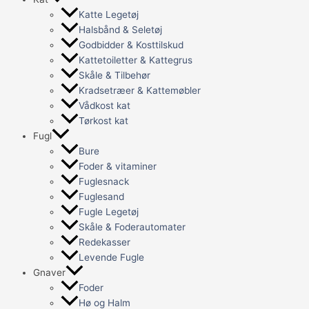
Katte Legetøj
Halsbånd & Seletøj
Godbidder & Kosttilskud
Kattetoiletter & Kattegrus
Skåle & Tilbehør
Kradsetræer & Kattemøbler
Vådkost kat
Tørkost kat
Fugl
Bure
Foder & vitaminer
Fuglesnack
Fuglesand
Fugle Legetøj
Skåle & Foderautomater
Redekasser
Levende Fugle
Gnaver
Foder
Hø og Halm