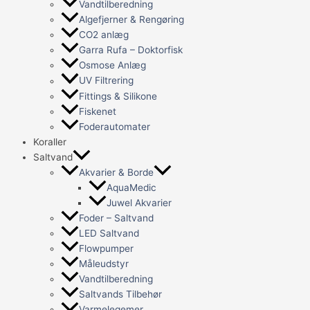
Vandtilberedning
Algefjerner & Rengøring
CO2 anlæg
Garra Rufa – Doktorfisk
Osmose Anlæg
UV Filtrering
Fittings & Silikone
Fiskenet
Foderautomater
Koraller
Saltvand
Akvarier & Borde
AquaMedic
Juwel Akvarier
Foder – Saltvand
LED Saltvand
Flowpumper
Måleudstyr
Vandtilberedning
Saltvands Tilbehør
Varmelegemer