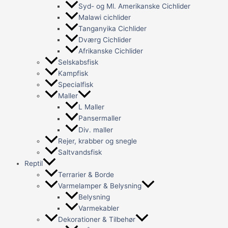
Syd- og Ml. Amerikanske Cichlider
Malawi cichlider
Tanganyika Cichlider
Dværg Cichlider
Afrikanske Cichlider
Selskabsfisk
Kampfisk
Specialfisk
Maller
L Maller
Pansermaller
Div. maller
Rejer, krabber og snegle
Saltvandsfisk
Reptil
Terrarier & Borde
Varmelamper & Belysning
Belysning
Varmekabler
Dekorationer & Tilbehør