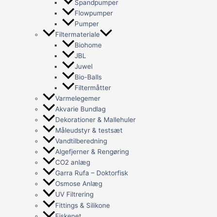
Spandpumper
Flowpumper
Pumper
Filtermateriale
Biohome
JBL
Juwel
Bio-Balls
Filtermåtter
Varmelegemer
Akvarie Bundlag
Dekorationer & Mallehuler
Måleudstyr & testsæt
Vandtilberedning
Algefjerner & Rengøring
CO2 anlæg
Garra Rufa – Doktorfisk
Osmose Anlæg
UV Filtrering
Fittings & Silikone
Fiskenet