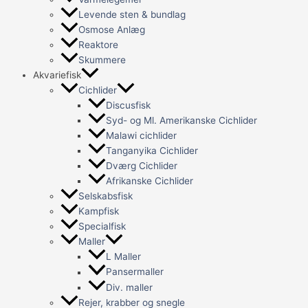
Levende sten & bundlag
Osmose Anlæg
Reaktore
Skummere
Akvariefisk
Cichlider
Discusfisk
Syd- og Ml. Amerikanske Cichlider
Malawi cichlider
Tanganyika Cichlider
Dværg Cichlider
Afrikanske Cichlider
Selskabsfisk
Kampfisk
Specialfisk
Maller
L Maller
Pansermaller
Div. maller
Rejer, krabber og snegle