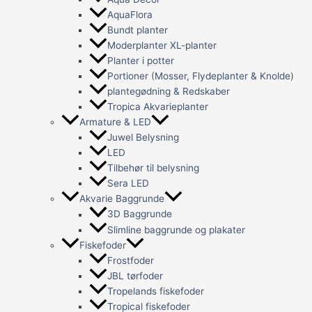
AquaFlora
Bundt planter
Moderplanter XL-planter
Planter i potter
Portioner (Mosser, Flydeplanter & Knolde)
plantegødning & Redskaber
Tropica Akvarieplanter
Armature & LED
Juwel Belysning
LED
Tilbehør til belysning
Sera LED
Akvarie Baggrunde
3D Baggrunde
Slimline baggrunde og plakater
Fiskefoder
Frostfoder
JBL tørfoder
Tropelands fiskefoder
Tropical fiskefoder