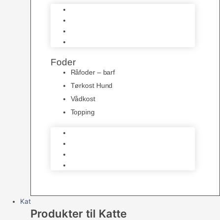
Bidelegetøj
Trænings Legetøj
Bamser
Kong Legetøj
Foder
Råfoder – barf
Tørkost Hund
Vådkost
Topping
Råfoder – barf
Tørkost Hund
Vådkost
Topping
Kat
Produkter til Katte