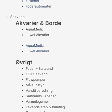
Fiskenet
Foderautomater
Saltvand
Akvarier & Borde
AquaMedic
Juwel Akvarier
AquaMedic
Juwel Akvarier
Øvrigt
Foder – Saltvand
LED Saltvand
Flowpumper
Måleudstyr
Vandtilberedning
Saltvands Tilbehør
Varmelegemer
Levende sten & bundlag