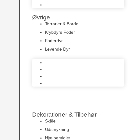
Varmekabler
Øvrige
Terrarier & Borde
Krybdyrs Foder
Foderdyr
Levende Dyr
Terrarier & Borde
Krybdyrs Foder
Foderdyr
Levende Dyr
Dekorationer & Tilbehør
Skåle
Udsmykning
Hjælpemidler