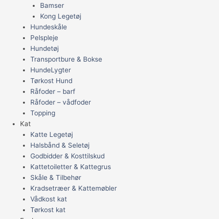
Bamser
Kong Legetøj
Hundeskåle
Pelspleje
Hundetøj
Transportbure & Bokse
HundeLygter
Tørkost Hund
Råfoder – barf
Råfoder – vådfoder
Topping
Kat
Katte Legetøj
Halsbånd & Seletøj
Godbidder & Kosttilskud
Kattetoiletter & Kattegrus
Skåle & Tilbehør
Kradsetræer & Kattemøbler
Vådkost kat
Tørkost kat