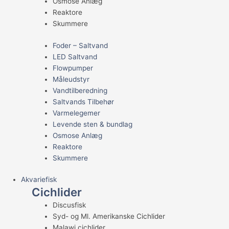
Osmose Anlæg
Reaktore
Skummere
Foder – Saltvand
LED Saltvand
Flowpumper
Måleudstyr
Vandtilberedning
Saltvands Tilbehør
Varmelegemer
Levende sten & bundlag
Osmose Anlæg
Reaktore
Skummere
Akvariefisk
Cichlider
Discusfisk
Syd- og Ml. Amerikanske Cichlider
Malawi cichlider