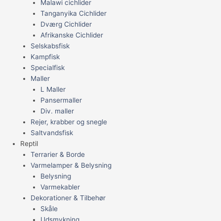
Malawi cichlider
Tanganyika Cichlider
Dværg Cichlider
Afrikanske Cichlider
Selskabsfisk
Kampfisk
Specialfisk
Maller
L Maller
Pansermaller
Div. maller
Rejer, krabber og snegle
Saltvandsfisk
Reptil
Terrarier & Borde
Varmelamper & Belysning
Belysning
Varmekabler
Dekorationer & Tilbehør
Skåle
Udsmykning