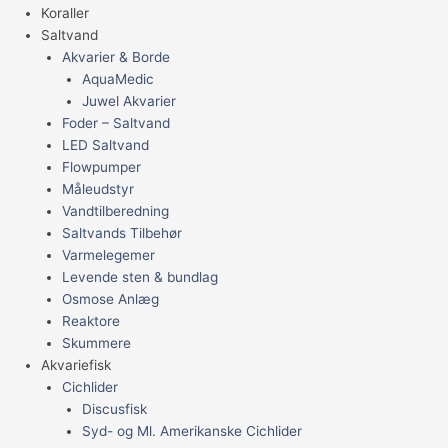
Koraller
Saltvand
Akvarier & Borde
AquaMedic
Juwel Akvarier
Foder – Saltvand
LED Saltvand
Flowpumper
Måleudstyr
Vandtilberedning
Saltvands Tilbehør
Varmelegemer
Levende sten & bundlag
Osmose Anlæg
Reaktore
Skummere
Akvariefisk
Cichlider
Discusfisk
Syd- og Ml. Amerikanske Cichlider