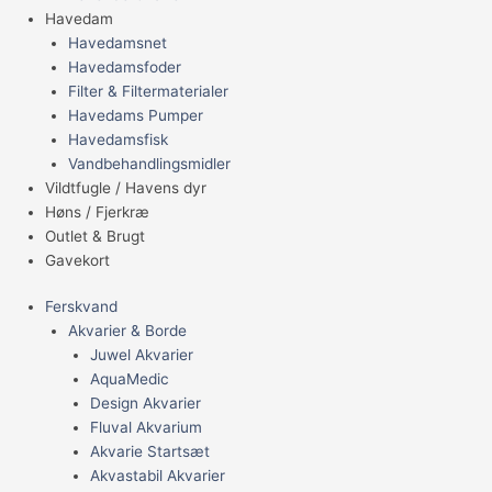
Havedam
Havedamsnet
Havedamsfoder
Filter & Filtermaterialer
Havedams Pumper
Havedamsfisk
Vandbehandlingsmidler
Vildtfugle / Havens dyr
Høns / Fjerkræ
Outlet & Brugt
Gavekort
Ferskvand
Akvarier & Borde
Juwel Akvarier
AquaMedic
Design Akvarier
Fluval Akvarium
Akvarie Startsæt
Akvastabil Akvarier