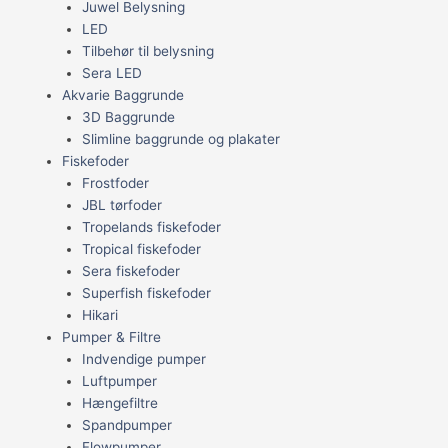
Juwel Belysning
LED
Tilbehør til belysning
Sera LED
Akvarie Baggrunde
3D Baggrunde
Slimline baggrunde og plakater
Fiskefoder
Frostfoder
JBL tørfoder
Tropelands fiskefoder
Tropical fiskefoder
Sera fiskefoder
Superfish fiskefoder
Hikari
Pumper & Filtre
Indvendige pumper
Luftpumper
Hængefiltre
Spandpumper
Flowpumper