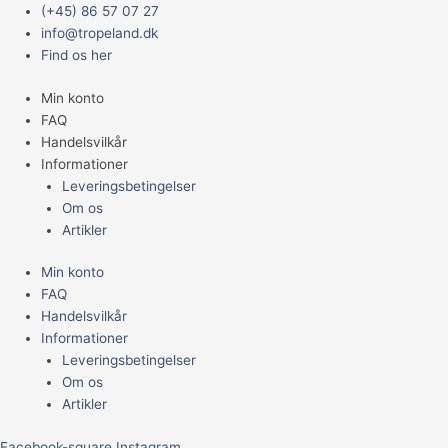
Gå
Main
(+45) 86 57 07 27
til
Menu
info@tropeland.dk
indholdet
Find os her
Min konto
FAQ
Handelsvilkår
Informationer
Leveringsbetingelser
Om os
Artikler
Min konto
FAQ
Handelsvilkår
Informationer
Leveringsbetingelser
Om os
Artikler
Facebook-square
Instagram