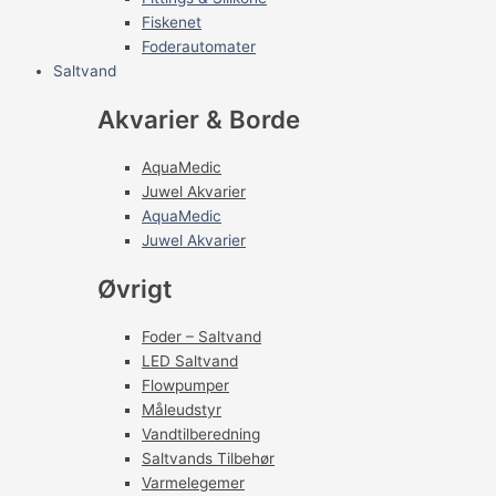
Fiskenet
Foderautomater
Saltvand
Akvarier & Borde
AquaMedic
Juwel Akvarier
AquaMedic
Juwel Akvarier
Øvrigt
Foder – Saltvand
LED Saltvand
Flowpumper
Måleudstyr
Vandtilberedning
Saltvands Tilbehør
Varmelegemer