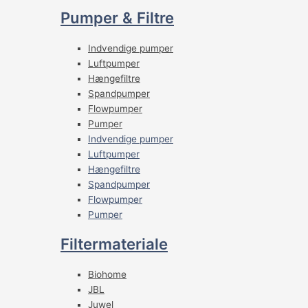
Pumper & Filtre
Indvendige pumper
Luftpumper
Hængefiltre
Spandpumper
Flowpumper
Pumper
Indvendige pumper
Luftpumper
Hængefiltre
Spandpumper
Flowpumper
Pumper
Filtermateriale
Biohome
JBL
Juwel