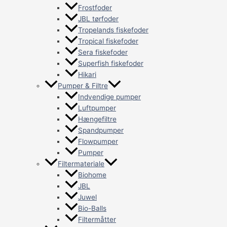
Frostfoder
JBL tørfoder
Tropelands fiskefoder
Tropical fiskefoder
Sera fiskefoder
Superfish fiskefoder
Hikari
Pumper & Filtre
Indvendige pumper
Luftpumper
Hængefiltre
Spandpumper
Flowpumper
Pumper
Filtermateriale
Biohome
JBL
Juwel
Bio-Balls
Filtermåtter