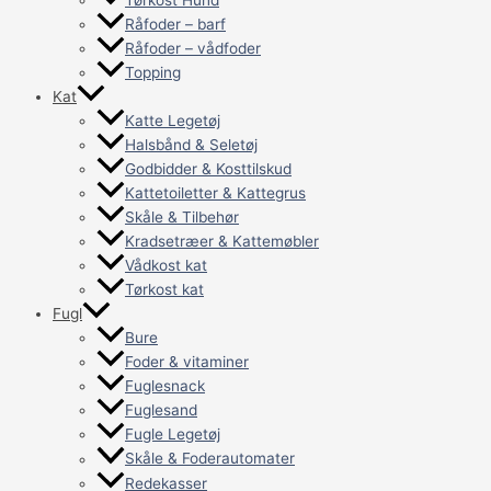
Råfoder – barf
Råfoder – vådfoder
Topping
Kat
Katte Legetøj
Halsbånd & Seletøj
Godbidder & Kosttilskud
Kattetoiletter & Kattegrus
Skåle & Tilbehør
Kradsetræer & Kattemøbler
Vådkost kat
Tørkost kat
Fugl
Bure
Foder & vitaminer
Fuglesnack
Fuglesand
Fugle Legetøj
Skåle & Foderautomater
Redekasser