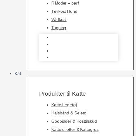
Råfoder – barf
Tørkost Hund
Vådkost
Topping
Råfoder – barf
Tørkost Hund
Vådkost
Topping
Kat
Produkter til Katte
Katte Legetøj
Halsbånd & Seletøj
Godbidder & Kosttilskud
Kattetoiletter & Kattegrus