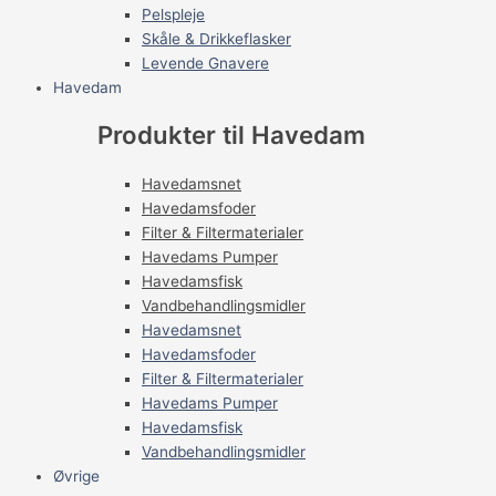
Pelspleje
Skåle & Drikkeflasker
Levende Gnavere
Havedam
Produkter til Havedam
Havedamsnet
Havedamsfoder
Filter & Filtermaterialer
Havedams Pumper
Havedamsfisk
Vandbehandlingsmidler
Havedamsnet
Havedamsfoder
Filter & Filtermaterialer
Havedams Pumper
Havedamsfisk
Vandbehandlingsmidler
Øvrige