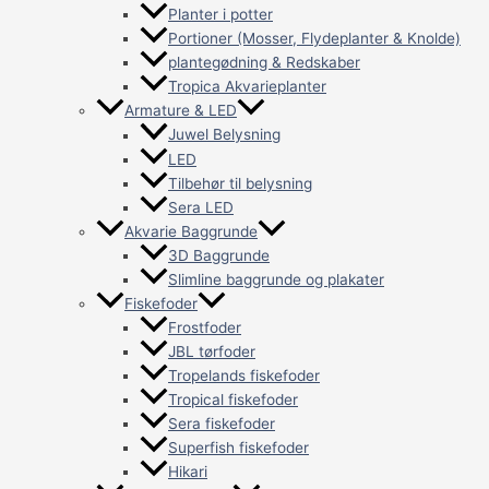
Planter i potter
Portioner (Mosser, Flydeplanter & Knolde)
plantegødning & Redskaber
Tropica Akvarieplanter
Armature & LED
Juwel Belysning
LED
Tilbehør til belysning
Sera LED
Akvarie Baggrunde
3D Baggrunde
Slimline baggrunde og plakater
Fiskefoder
Frostfoder
JBL tørfoder
Tropelands fiskefoder
Tropical fiskefoder
Sera fiskefoder
Superfish fiskefoder
Hikari