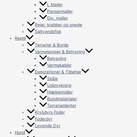
L Maller
Pansermaller
Div. maller
Rejer, krabber og snegle
Saltvandsfisk
Reptil
Terrarier & Borde
Varmelamper & Belysning
Belysning
Varmekabler
Dekorationer & Tilbehør
Skåle
Udsmykning
Hjælpemidler
Bundmaterialer
Terrarieplanter
Krybdyrs Foder
Foderdyr
Levende Dyr
Hund