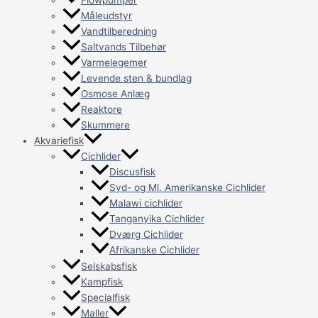
Flowpumper
Måleudstyr
Vandtilberedning
Saltvands Tilbehør
Varmelegemer
Levende sten & bundlag
Osmose Anlæg
Reaktore
Skummere
Akvariefisk
Cichlider
Discusfisk
Syd- og Ml. Amerikanske Cichlider
Malawi cichlider
Tanganyika Cichlider
Dværg Cichlider
Afrikanske Cichlider
Selskabsfisk
Kampfisk
Specialfisk
Maller