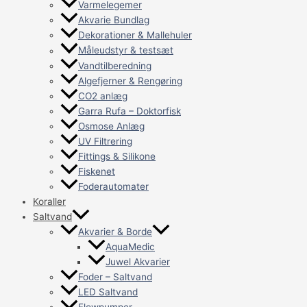
Varmelegemer
Akvarie Bundlag
Dekorationer & Mallehuler
Måleudstyr & testsæt
Vandtilberedning
Algefjerner & Rengøring
CO2 anlæg
Garra Rufa – Doktorfisk
Osmose Anlæg
UV Filtrering
Fittings & Silikone
Fiskenet
Foderautomater
Koraller
Saltvand
Akvarier & Borde
AquaMedic
Juwel Akvarier
Foder – Saltvand
LED Saltvand