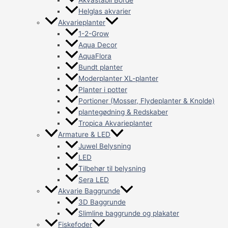
Akvastabil Borde
Helglas akvarier
Akvarieplanter
1-2-Grow
Aqua Decor
AquaFlora
Bundt planter
Moderplanter XL-planter
Planter i potter
Portioner (Mosser, Flydeplanter & Knolde)
plantegødning & Redskaber
Tropica Akvarieplanter
Armature & LED
Juwel Belysning
LED
Tilbehør til belysning
Sera LED
Akvarie Baggrunde
3D Baggrunde
Slimline baggrunde og plakater
Fiskefoder