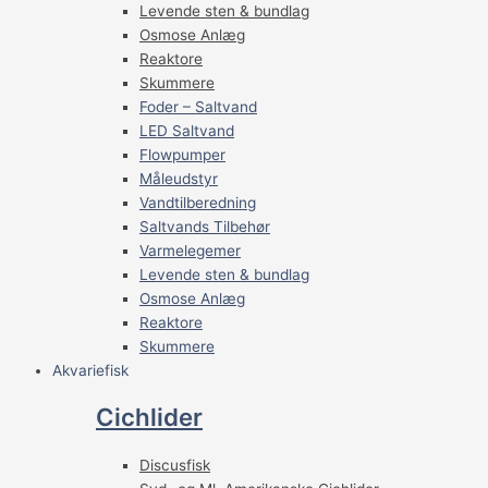
Levende sten & bundlag
Osmose Anlæg
Reaktore
Skummere
Foder – Saltvand
LED Saltvand
Flowpumper
Måleudstyr
Vandtilberedning
Saltvands Tilbehør
Varmelegemer
Levende sten & bundlag
Osmose Anlæg
Reaktore
Skummere
Akvariefisk
Cichlider
Discusfisk