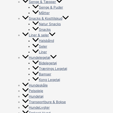
Senge & Tæpper
Senge & Puder
Måtter
Snacks & Kosttilskud
Natur Snacks
Snacks
Liner & seler
Halsbånd
Seler
Liner
Hundelegetøj
Bidelegetøj
Trænings Legetøj
Bamser
Kong Legetøj
Hundeskåle
Pelspleje
Hundetøj
Transportbure & Bokse
HundeLygter
Tørkost Hund