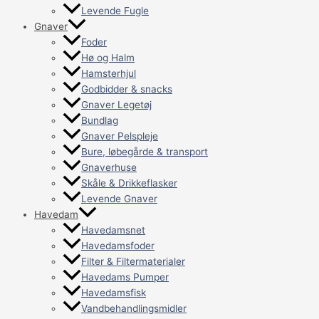
Levende Fugle
Gnaver
Foder
Hø og Halm
Hamsterhjul
Godbidder & snacks
Gnaver Legetøj
Bundlag
Gnaver Pelspleje
Bure, løbegårde & transport
Gnaverhuse
Skåle & Drikkeflasker
Levende Gnaver
Havedam
Havedamsnet
Havedamsfoder
Filter & Filtermaterialer
Havedams Pumper
Havedamsfisk
Vandbehandlingsmidler