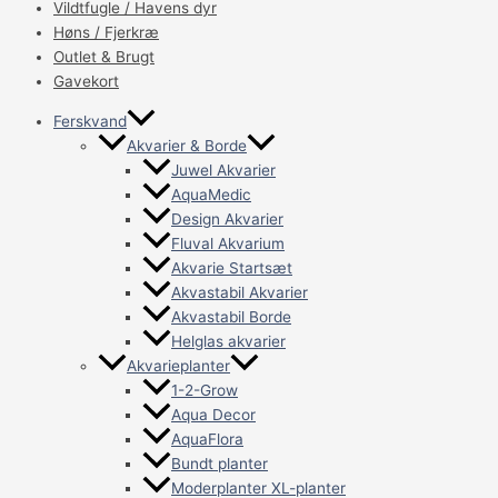
Vildtfugle / Havens dyr
Høns / Fjerkræ
Outlet & Brugt
Gavekort
Ferskvand
Akvarier & Borde
Juwel Akvarier
AquaMedic
Design Akvarier
Fluval Akvarium
Akvarie Startsæt
Akvastabil Akvarier
Akvastabil Borde
Helglas akvarier
Akvarieplanter
1-2-Grow
Aqua Decor
AquaFlora
Bundt planter
Moderplanter XL-planter