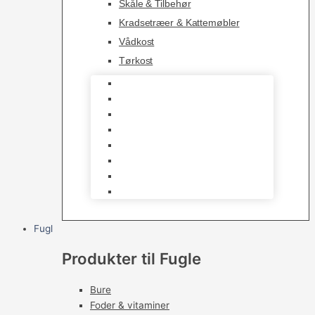
Skåle & Tilbehør
Kradsetræer & Kattemøbler
Vådkost
Tørkost
Katte Legetøj
Halsbånd & Seletøj
Godbidder & Kosttilskud
Kattetoiletter & Kattegrus
Skåle & Tilbehør
Kradsetræer & Kattemøbler
Vådkost
Tørkost
Fugl
Produkter til Fugle
Bure
Foder & vitaminer