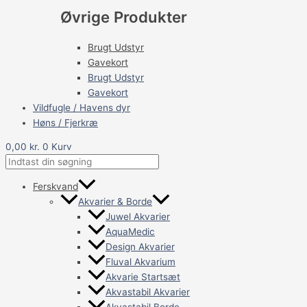
Øvrige Produkter
Brugt Udstyr
Gavekort
Brugt Udstyr
Gavekort
Vildfugle / Havens dyr
Høns / Fjerkræ
0,00
kr.
0
Kurv
Ferskvand
Akvarier & Borde
Juwel Akvarier
AquaMedic
Design Akvarier
Fluval Akvarium
Akvarie Startsæt
Akvastabil Akvarier