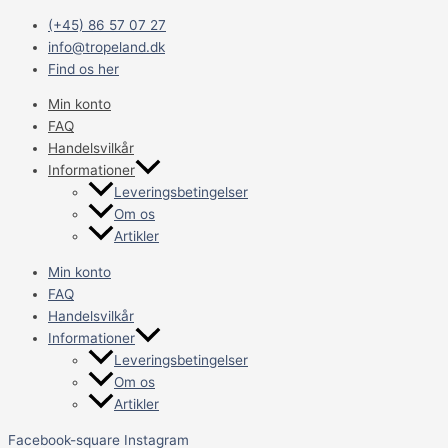
Gå
Main
(+45) 86 57 07 27
til
Menu
info@tropeland.dk
indholdet
Find os her
Min konto
FAQ
Handelsvilkår
Informationer
Leveringsbetingelser
Om os
Artikler
Min konto
FAQ
Handelsvilkår
Informationer
Leveringsbetingelser
Om os
Artikler
Facebook-square
Instagram