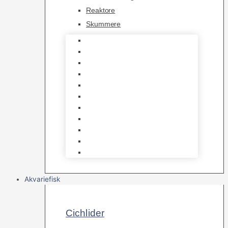
Reaktore
Skummere
Foder – Saltvand
LED Saltvand
Flowpumper
Måleudstyr
Vandtilberedning
Saltvands Tilbehør
Varmelegemer
Levende sten & bundlag
Osmose Anlæg
Reaktore
Skummere
Akvariefisk
Cichlider