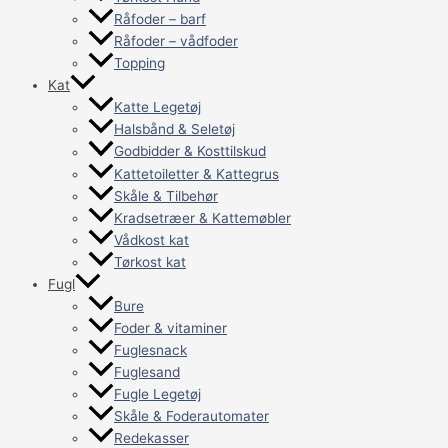
Råfoder – barf
Råfoder – vådfoder
Topping
Kat
Katte Legetøj
Halsbånd & Seletøj
Godbidder & Kosttilskud
Kattetoiletter & Kattegrus
Skåle & Tilbehør
Kradsetræer & Kattemøbler
Vådkost kat
Tørkost kat
Fugl
Bure
Foder & vitaminer
Fuglesnack
Fuglesand
Fugle Legetøj
Skåle & Foderautomater
Redekasser