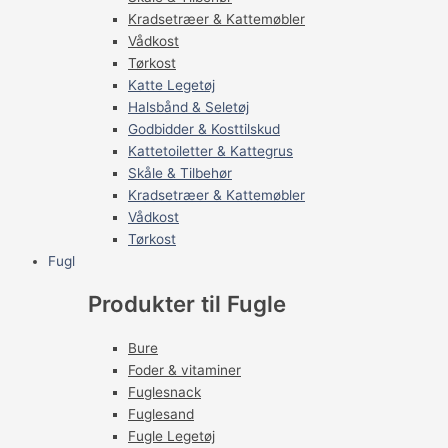
Kradsetræer & Kattemøbler
Vådkost
Tørkost
Katte Legetøj
Halsbånd & Seletøj
Godbidder & Kosttilskud
Kattetoiletter & Kattegrus
Skåle & Tilbehør
Kradsetræer & Kattemøbler
Vådkost
Tørkost
Fugl
Produkter til Fugle
Bure
Foder & vitaminer
Fuglesnack
Fuglesand
Fugle Legetøj