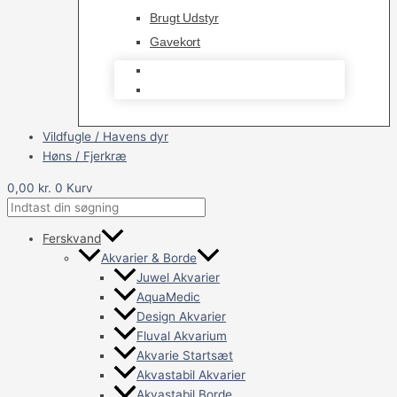
Brugt Udstyr
Gavekort
Brugt Udstyr
Gavekort
Vildfugle / Havens dyr
Høns / Fjerkræ
0,00
kr.
0
Kurv
Ferskvand
Akvarier & Borde
Juwel Akvarier
AquaMedic
Design Akvarier
Fluval Akvarium
Akvarie Startsæt
Akvastabil Akvarier
Akvastabil Borde