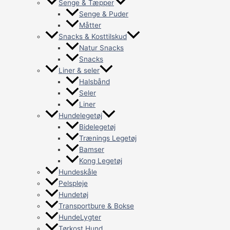
Senge & Tæpper
Senge & Puder
Måtter
Snacks & Kosttilskud
Natur Snacks
Snacks
Liner & seler
Halsbånd
Seler
Liner
Hundelegetøj
Bidelegetøj
Trænings Legetøj
Bamser
Kong Legetøj
Hundeskåle
Pelspleje
Hundetøj
Transportbure & Bokse
HundeLygter
Tørkost Hund