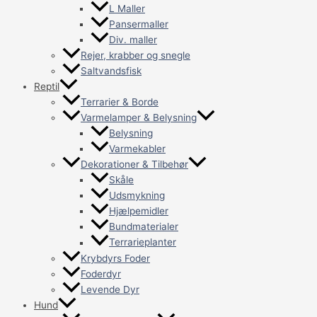
L Maller
Pansermaller
Div. maller
Rejer, krabber og snegle
Saltvandsfisk
Reptil
Terrarier & Borde
Varmelamper & Belysning
Belysning
Varmekabler
Dekorationer & Tilbehør
Skåle
Udsmykning
Hjælpemidler
Bundmaterialer
Terrarieplanter
Krybdyrs Foder
Foderdyr
Levende Dyr
Hund