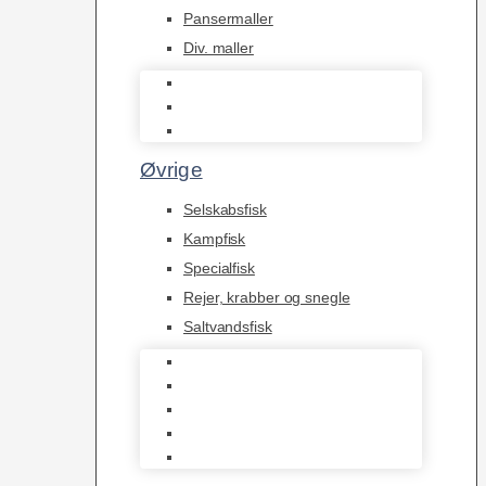
Pansermaller
Div. maller
L Maller
Pansermaller
Div. maller
Øvrige
Selskabsfisk
Kampfisk
Specialfisk
Rejer, krabber og snegle
Saltvandsfisk
Selskabsfisk
Kampfisk
Specialfisk
Rejer, krabber og snegle
Saltvandsfisk