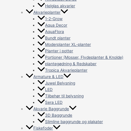
Helglas akvarier
Akvarieplanter
1-2-Grow
Aqua Decor
AquaFlora
Bundt planter
Moderplanter XL-planter
Planter i potter
Portioner (Mosser, Flydeplanter & Knolde)
plantegødning & Redskaber
Tropica Akvarieplanter
Armature & LED
Juwel Belysning
LED
Tilbehør til belysning
Sera LED
Akvarie Baggrunde
3D Baggrunde
Slimline baggrunde og plakater
Fiskefoder