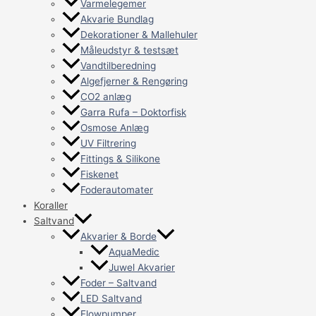
Varmelegemer
Akvarie Bundlag
Dekorationer & Mallehuler
Måleudstyr & testsæt
Vandtilberedning
Algefjerner & Rengøring
CO2 anlæg
Garra Rufa – Doktorfisk
Osmose Anlæg
UV Filtrering
Fittings & Silikone
Fiskenet
Foderautomater
Koraller
Saltvand
Akvarier & Borde
AquaMedic
Juwel Akvarier
Foder – Saltvand
LED Saltvand
Flowpumper