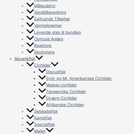
Måleudstyr
Vandtilberedning
Saltvands Tilbehør
Varmelegemer
Levende sten & bundlag
Osmose Anlæg
Reaktore
Skummere
Akvariefisk
Cichlider
Discusfisk
Syd- og Ml. Amerikanske Cichlider
Malawi cichlider
Tanganyika Cichlider
Dværg Cichlider
Afrikanske Cichlider
Selskabsfisk
Kampfisk
Specialfisk
Maller