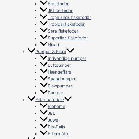
Frostfoder
JBL tørfoder
Tropelands fiskefoder
Tropical fiskefoder
Sera fiskefoder
Superfish fiskefoder
Hikari
Pumper & Filtre
Indvendige pumper
Luftpumper
Hængefiltre
Spandpumper
Flowpumper
Pumper
Filtermateriale
Biohome
JBL
Juwel
Bio-Balls
Filtermåtter