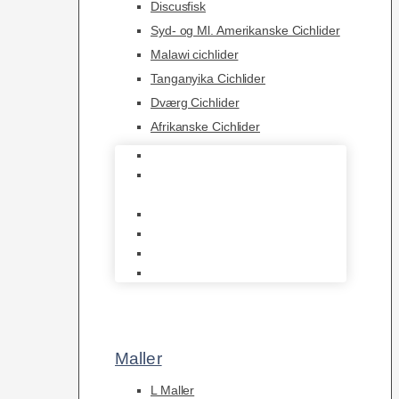
Discusfisk
Syd- og Ml. Amerikanske Cichlider
Malawi cichlider
Tanganyika Cichlider
Dværg Cichlider
Afrikanske Cichlider
Discusfisk
Syd- og Ml. Amerikanske
Cichlider
Malawi cichlider
Tanganyika Cichlider
Dværg Cichlider
Afrikanske Cichlider
Maller
L Maller