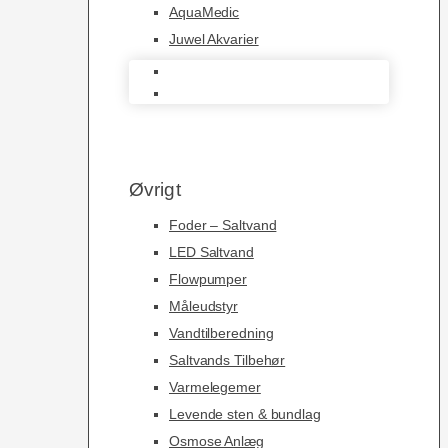
AquaMedic
Juwel Akvarier
AquaMedic
Juwel Akvarier
Øvrigt
Foder – Saltvand
LED Saltvand
Flowpumper
Måleudstyr
Vandtilberedning
Saltvands Tilbehør
Varmelegemer
Levende sten & bundlag
Osmose Anlæg