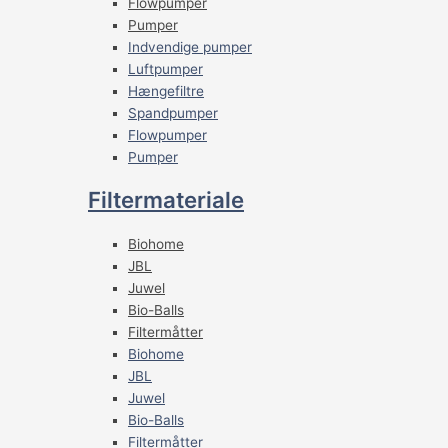
Flowpumper
Pumper
Indvendige pumper
Luftpumper
Hængefiltre
Spandpumper
Flowpumper
Pumper
Filtermateriale
Biohome
JBL
Juwel
Bio-Balls
Filtermåtter
Biohome
JBL
Juwel
Bio-Balls
Filtermåtter