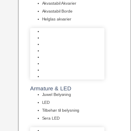
Akvastabil Akvarier
Akvastabil Borde
Helglas akvarier
Juwel Akvarier
AquaMedic
Design Akvarier
Fluval Akvarium
Akvarie Startsæt
Akvastabil Akvarier
Akvastabil Borde
Helglas akvarier
Armature & LED
Juwel Belysning
LED
Tilbehør til belysning
Sera LED
Juwel Belysning