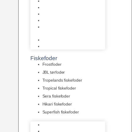
AquaFlora
Bundt planter
Moderplanter XL-planter
Planter i potter
Portioner (Mosser, Flydeplanter
& Knolde)
plantegødning & Redskaber
Clips
Fiskefoder
Frostfoder
JBL tørfoder
Tropelands fiskefoder
Tropical fiskefoder
Sera fiskefoder
Hikari fiskefoder
Superfish fiskefoder
Frostfoder
JBL tørfoder