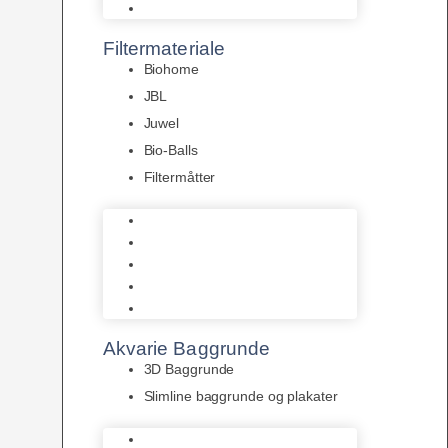
Pumper
Filtermateriale
Biohome
JBL
Juwel
Bio-Balls
Filtermåtter
Biohome
JBL
Juwel
Bio-Balls
Filtermåtter
Akvarie Baggrunde
3D Baggrunde
Slimline baggrunde og plakater
3D Baggrunde