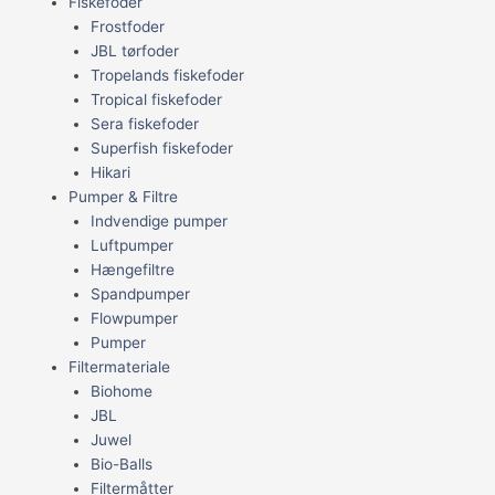
Fiskefoder
Frostfoder
JBL tørfoder
Tropelands fiskefoder
Tropical fiskefoder
Sera fiskefoder
Superfish fiskefoder
Hikari
Pumper & Filtre
Indvendige pumper
Luftpumper
Hængefiltre
Spandpumper
Flowpumper
Pumper
Filtermateriale
Biohome
JBL
Juwel
Bio-Balls
Filtermåtter