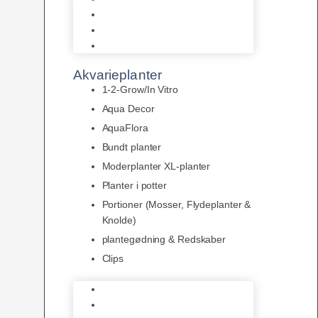
LED
Tilbehør til belysning
Sera LED
Akvarieplanter
1-2-Grow/In Vitro
Aqua Decor
AquaFlora
Bundt planter
Moderplanter XL-planter
Planter i potter
Portioner (Mosser, Flydeplanter &
Knolde)
plantegødning & Redskaber
Clips
1-2-Grow/In Vitro
Aqua Decor