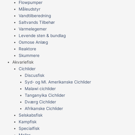
Flowpumper
Måleudstyr
Vandtilberedning
Saltvands Tilbehør
Varmelegemer
Levende sten & bundlag
Osmose Anlæg
Reaktore
Skummere
Akvariefisk
Cichlider
Discusfisk
Syd- og Ml. Amerikanske Cichlider
Malawi cichlider
Tanganyika Cichlider
Dværg Cichlider
Afrikanske Cichlider
Selskabsfisk
Kampfisk
Specialfisk
Maller