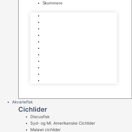
Skummere
Foder – Saltvand
LED Saltvand
Flowpumper
Måleudstyr
Vandtilberedning
Saltvands Tilbehør
Varmelegemer
Levende sten & bundlag
Osmose Anlæg
Reaktore
Skummere
Akvariefisk
Cichlider
Discusfisk
Syd- og Ml. Amerikanske Cichlider
Malawi cichlider