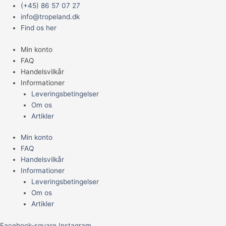
Gå
Main
(+45) 86 57 07 27
til
Menu
info@tropeland.dk
indholdet
Find os her
Min konto
FAQ
Handelsvilkår
Informationer
Leveringsbetingelser
Om os
Artikler
Min konto
FAQ
Handelsvilkår
Informationer
Leveringsbetingelser
Om os
Artikler
Facebook-square
Instagram