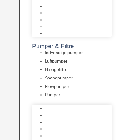
Tropelands fiskefoder
Tropical fiskefoder
Sera fiskefoder
Hikari fiskefoder
Superfish fiskefoder
Pumper & Filtre
Indvendige pumper
Luftpumper
Hængefiltre
Spandpumper
Flowpumper
Pumper
Indvendige pumper
Luftpumper
Hængefiltre
Spandpumper
Flowpumper