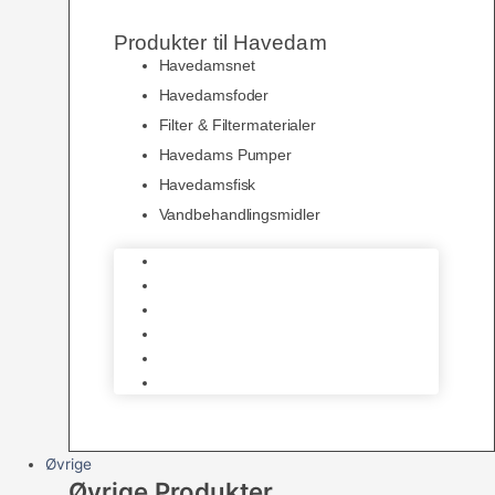
Produkter til Havedam
Havedamsnet
Havedamsfoder
Filter & Filtermaterialer
Havedams Pumper
Havedamsfisk
Vandbehandlingsmidler
Havedamsnet
Havedamsfoder
Filter & Filtermaterialer
Havedams Pumper
Havedamsfisk
Vandbehandlingsmidler
Øvrige
Øvrige Produkter