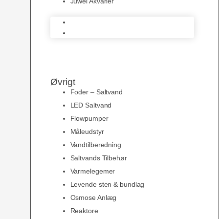
Juwel Akvarier
AquaMedic
Juwel Akvarier
Øvrigt
Foder – Saltvand
LED Saltvand
Flowpumper
Måleudstyr
Vandtilberedning
Saltvands Tilbehør
Varmelegemer
Levende sten & bundlag
Osmose Anlæg
Reaktore