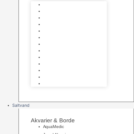
Varmelegemer
Akvarie Bundlag
Dekorationer & Mallehuler
Måleudstyr & testsæt
Vandtilberedning
Algefjerner & Rengøring
CO2 anlæg
Garra Rufa – Doktorfisk
Osmose Anlæg
UV Filtrering
Fittings & Silikone
Fiskenet
Foderautomater
Saltvand
Akvarier & Borde
AquaMedic