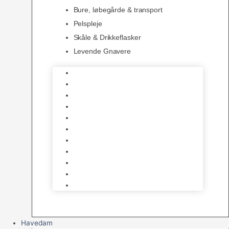
Bure, løbegårde & transport
Pelspleje
Skåle & Drikkeflasker
Levende Gnavere
Foder
Hø og Halm
Godbidder & Snacks
Legetøj
Hamsterhjul
Huse & Skjul
Bundlag
Bure, løbegårde & transport
Pelspleje
Skåle & Drikkeflasker
Levende Gnavere
Havedam