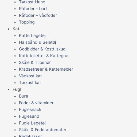
Tørkost Hund
Råfoder – barf
Råfoder – vådfoder
Topping
Kat
Katte Legetøj
Halsbånd & Seletøj
Godbidder & Kosttilskud
Kattetoiletter & Kattegrus
Skåle & Tilbehør
Kradsetræer & Kattemøbler
Vådkost kat
Tørkost kat
Fugl
Bure
Foder & vitaminer
Fuglesnack
Fuglesand
Fugle Legetøj
Skåle & Foderautomater
Redekasser