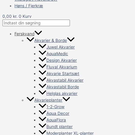
Høns / Fjerkræ
0,00
kr.
0
Kurv
Ferskvand
Akvarier & Borde
Juwel Akvarier
AquaMedic
Design Akvarier
Fluval Akvarium
Akvarie Startsæt
Akvastabil Akvarier
Akvastabil Borde
Helglas akvarier
Akvarieplanter
1-2-Grow
Aqua Decor
AquaFlora
Bundt planter
Moderplanter XL-planter