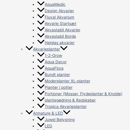
AquaMedic
Design Akvarier
Fluval Akvarium
Akvarie Startsæt
Akvastabil Akvarier
Akvastabil Borde
Helglas akvarier
Akvarieplanter
1-2-Grow
Aqua Decor
AquaFlora
Bundt planter
Moderplanter XL-planter
Planter i potter
Portioner (Mosser, Flydeplanter & Knolde)
plantegødning & Redskaber
Tropica Akvarieplanter
Armature & LED
Juwel Belysning
LED