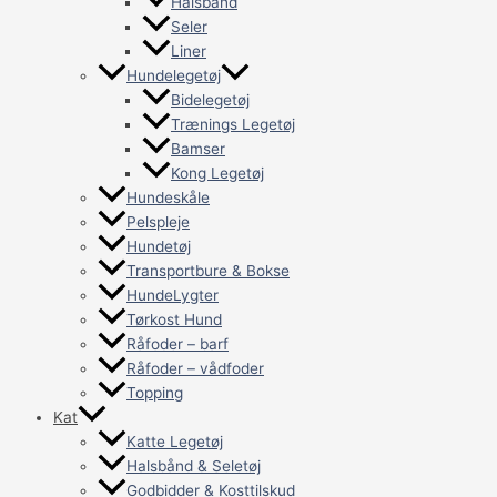
Halsbånd
Seler
Liner
Hundelegetøj
Bidelegetøj
Trænings Legetøj
Bamser
Kong Legetøj
Hundeskåle
Pelspleje
Hundetøj
Transportbure & Bokse
HundeLygter
Tørkost Hund
Råfoder – barf
Råfoder – vådfoder
Topping
Kat
Katte Legetøj
Halsbånd & Seletøj
Godbidder & Kosttilskud