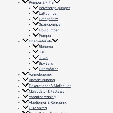
Pumper & Filtre
Indvendige pumper
Luftpumper
Hængefiltre
Spandpumper
Flowpumper
Pumper
Filtermateriale
Biohome
JBL
Juwel
Bio-Balls
Filtermåtter
Varmelegemer
Akvarie Bundlag
Dekorationer & Mallehuler
Måleudstyr & testsæt
Vandtilberedning
Algefjerner & Rengøring
CO2 anlæg