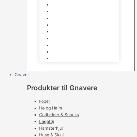
Foder & vitaminer
Fuglesnack
Fuglesand
Fugle Legetøj
Siddepinde
Tilbehør til bur
Skåle & Foderautomater
Redekasser
Levende Fugle
Gnaver
Produkter til Gnavere
Foder
Hø og Halm
Godbidder & Snacks
Legetøj
Hamsterhjul
Huse & Skjul