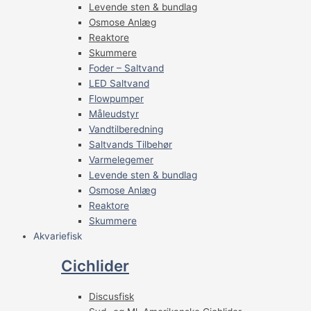
Levende sten & bundlag
Osmose Anlæg
Reaktore
Skummere
Foder – Saltvand
LED Saltvand
Flowpumper
Måleudstyr
Vandtilberedning
Saltvands Tilbehør
Varmelegemer
Levende sten & bundlag
Osmose Anlæg
Reaktore
Skummere
Akvariefisk
Cichlider
Discusfisk