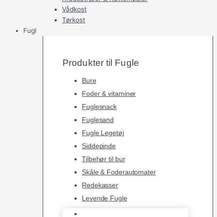
Vådkost
Tørkost
Fugl
Produkter til Fugle
Bure
Foder & vitaminer
Fuglesnack
Fuglesand
Fugle Legetøj
Siddepinde
Tilbehør til bur
Skåle & Foderautomater
Redekasser
Levende Fugle
Bure