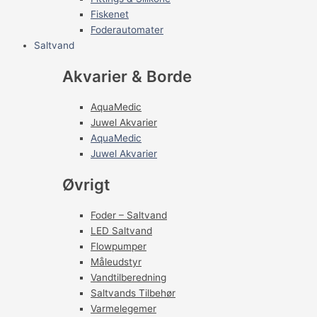
Fiskenet
Foderautomater
Saltvand
Akvarier & Borde
AquaMedic
Juwel Akvarier
AquaMedic
Juwel Akvarier
Øvrigt
Foder – Saltvand
LED Saltvand
Flowpumper
Måleudstyr
Vandtilberedning
Saltvands Tilbehør
Varmelegemer