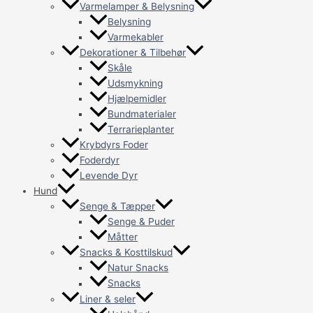
Varmelamper & Belysning
Belysning
Varmekabler
Dekorationer & Tilbehør
Skåle
Udsmykning
Hjælpemidler
Bundmaterialer
Terrarieplanter
Krybdyrs Foder
Foderdyr
Levende Dyr
Hund
Senge & Tæpper
Senge & Puder
Måtter
Snacks & Kosttilskud
Natur Snacks
Snacks
Liner & seler