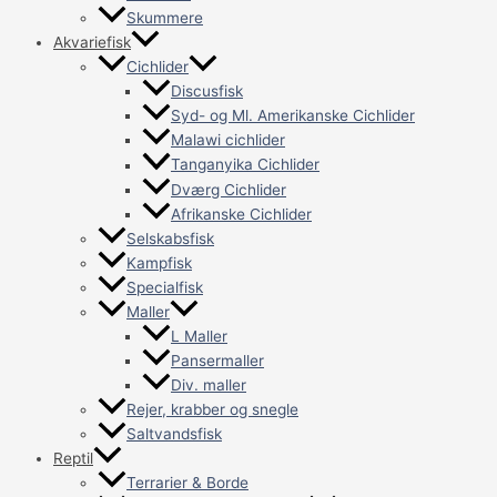
Skummere
Akvariefisk
Cichlider
Discusfisk
Syd- og Ml. Amerikanske Cichlider
Malawi cichlider
Tanganyika Cichlider
Dværg Cichlider
Afrikanske Cichlider
Selskabsfisk
Kampfisk
Specialfisk
Maller
L Maller
Pansermaller
Div. maller
Rejer, krabber og snegle
Saltvandsfisk
Reptil
Terrarier & Borde