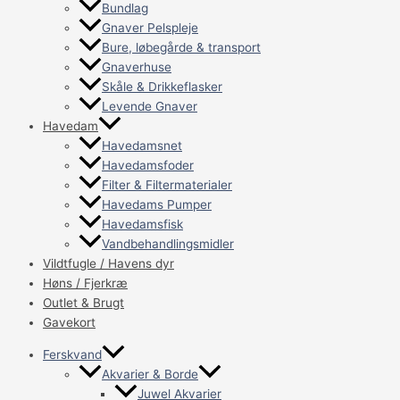
Bundlag
Gnaver Pelspleje
Bure, løbegårde & transport
Gnaverhuse
Skåle & Drikkeflasker
Levende Gnaver
Havedam
Havedamsnet
Havedamsfoder
Filter & Filtermaterialer
Havedams Pumper
Havedamsfisk
Vandbehandlingsmidler
Vildtfugle / Havens dyr
Høns / Fjerkræ
Outlet & Brugt
Gavekort
Ferskvand
Akvarier & Borde
Juwel Akvarier