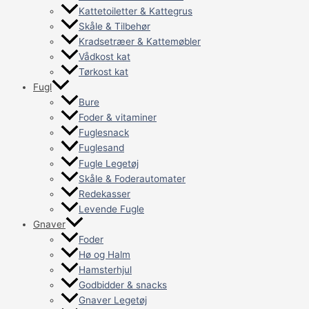
Kattetoiletter & Kattegrus
Skåle & Tilbehør
Kradsetræer & Kattemøbler
Vådkost kat
Tørkost kat
Fugl
Bure
Foder & vitaminer
Fuglesnack
Fuglesand
Fugle Legetøj
Skåle & Foderautomater
Redekasser
Levende Fugle
Gnaver
Foder
Hø og Halm
Hamsterhjul
Godbidder & snacks
Gnaver Legetøj