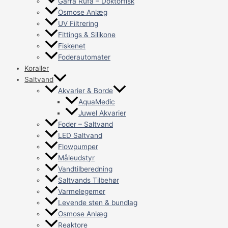
Garra Rufa – Doktorfisk
Osmose Anlæg
UV Filtrering
Fittings & Silikone
Fiskenet
Foderautomater
Koraller
Saltvand
Akvarier & Borde
AquaMedic
Juwel Akvarier
Foder – Saltvand
LED Saltvand
Flowpumper
Måleudstyr
Vandtilberedning
Saltvands Tilbehør
Varmelegemer
Levende sten & bundlag
Osmose Anlæg
Reaktore