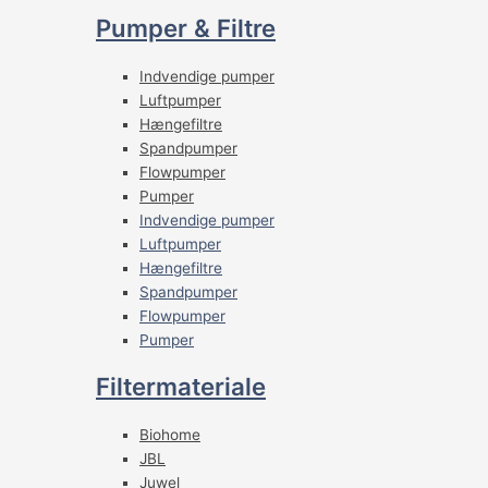
Pumper & Filtre
Indvendige pumper
Luftpumper
Hængefiltre
Spandpumper
Flowpumper
Pumper
Indvendige pumper
Luftpumper
Hængefiltre
Spandpumper
Flowpumper
Pumper
Filtermateriale
Biohome
JBL
Juwel