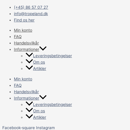
Gå
Main
(+45) 86 57 07 27
til
Menu
info@tropeland.dk
indholdet
Find os her
Min konto
FAQ
Handelsvilkår
Informationer
Leveringsbetingelser
Om os
Artikler
Min konto
FAQ
Handelsvilkår
Informationer
Leveringsbetingelser
Om os
Artikler
Facebook-square
Instagram