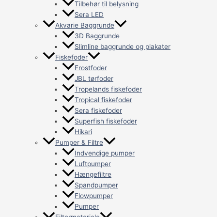
Tilbehør til belysning
Sera LED
Akvarie Baggrunde
3D Baggrunde
Slimline baggrunde og plakater
Fiskefoder
Frostfoder
JBL tørfoder
Tropelands fiskefoder
Tropical fiskefoder
Sera fiskefoder
Superfish fiskefoder
Hikari
Pumper & Filtre
Indvendige pumper
Luftpumper
Hængefiltre
Spandpumper
Flowpumper
Pumper