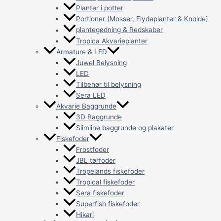
Planter i potter
Portioner (Mosser, Flydeplanter & Knolde)
plantegødning & Redskaber
Tropica Akvarieplanter
Armature & LED
Juwel Belysning
LED
Tilbehør til belysning
Sera LED
Akvarie Baggrunde
3D Baggrunde
Slimline baggrunde og plakater
Fiskefoder
Frostfoder
JBL tørfoder
Tropelands fiskefoder
Tropical fiskefoder
Sera fiskefoder
Superfish fiskefoder
Hikari