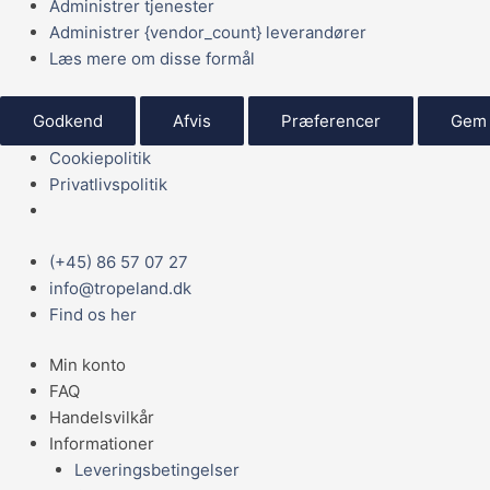
Administrer tjenester
Administrer {vendor_count} leverandører
Læs mere om disse formål
Godkend
Afvis
Præferencer
Gem 
Cookiepolitik
Privatlivspolitik
Main
(+45) 86 57 07 27
Menu
info@tropeland.dk
Find os her
Min konto
FAQ
Handelsvilkår
Informationer
Leveringsbetingelser