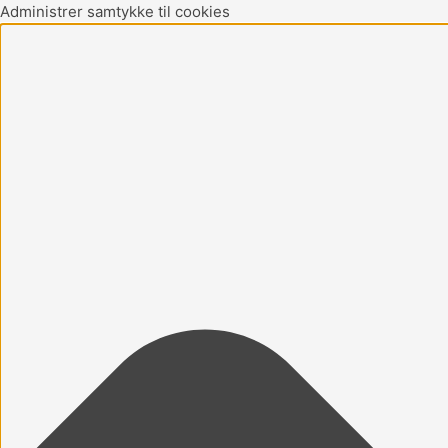
Gå
Marketing
Statistikker
Præferencer
Funktionsdygtig
Administrer samtykke til cookies
til
indholdet