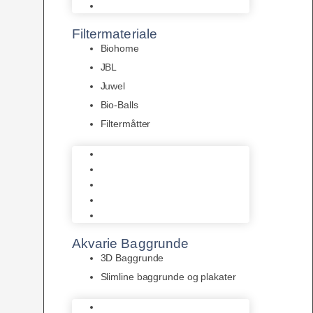
Pumper
Filtermateriale
Biohome
JBL
Juwel
Bio-Balls
Filtermåtter
Biohome
JBL
Juwel
Bio-Balls
Filtermåtter
Akvarie Baggrunde
3D Baggrunde
Slimline baggrunde og plakater
3D Baggrunde