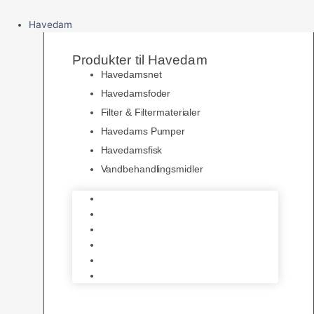
Havedam
Produkter til Havedam
Havedamsnet
Havedamsfoder
Filter & Filtermaterialer
Havedams Pumper
Havedamsfisk
Vandbehandlingsmidler
Havedamsnet
Havedamsfoder
Filter & Filtermaterialer
Havedams Pumper
Havedamsfisk
Vandbehandlingsmidler