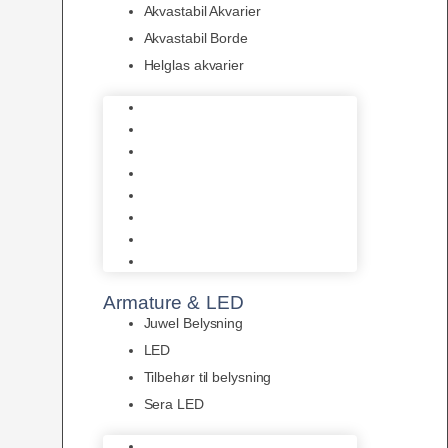
Akvastabil Akvarier
Akvastabil Borde
Helglas akvarier
Juwel Akvarier
AquaMedic
Design Akvarier
Fluval Akvarium
Akvarie Startsæt
Akvastabil Akvarier
Akvastabil Borde
Helglas akvarier
Armature & LED
Juwel Belysning
LED
Tilbehør til belysning
Sera LED
Juwel Belysning