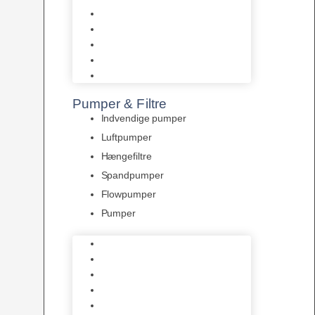
Tropelands fiskefoder
Tropical fiskefoder
Sera fiskefoder
Hikari fiskefoder
Superfish fiskefoder
Pumper & Filtre
Indvendige pumper
Luftpumper
Hængefiltre
Spandpumper
Flowpumper
Pumper
Indvendige pumper
Luftpumper
Hængefiltre
Spandpumper
Flowpumper