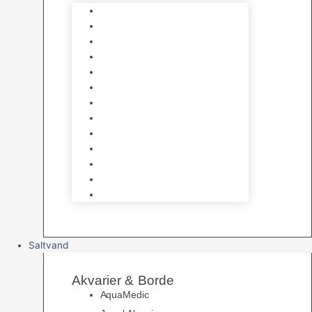
Varmelegemer
Akvarie Bundlag
Dekorationer & Mallehuler
Måleudstyr & testsæt
Vandtilberedning
Algefjerner & Rengøring
CO2 anlæg
Garra Rufa – Doktorfisk
Osmose Anlæg
UV Filtrering
Fittings & Silikone
Fiskenet
Foderautomater
Saltvand
Akvarier & Borde
AquaMedic