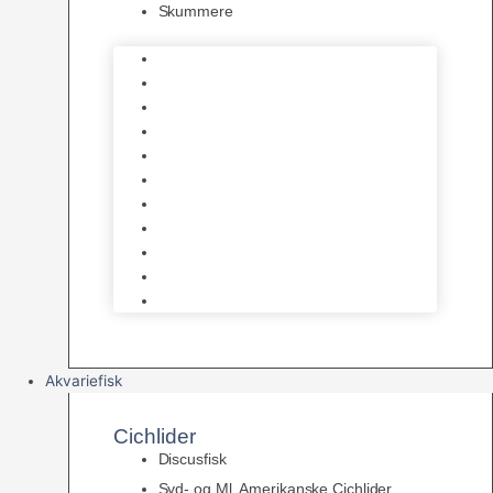
Skummere
Foder – Saltvand
LED Saltvand
Flowpumper
Måleudstyr
Vandtilberedning
Saltvands Tilbehør
Varmelegemer
Levende sten & bundlag
Osmose Anlæg
Reaktore
Skummere
Akvariefisk
Cichlider
Discusfisk
Syd- og Ml. Amerikanske Cichlider