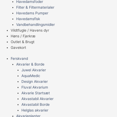
Havedamsfoder
Filter & Filtermaterialer
Havedams Pumper
Havedamsfisk
Vandbehandlingsmidler
Vildtfugle / Havens dyr
Høns / Fjerkræ
Outlet & Brugt
Gavekort
Ferskvand
Akvarier & Borde
Juwel Akvarier
AquaMedic
Design Akvarier
Fluval Akvarium
Akvarie Startsæt
Akvastabil Akvarier
Akvastabil Borde
Helglas akvarier
Akvarieplanter