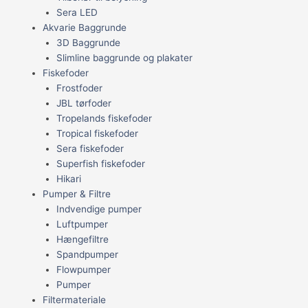
Sera LED
Akvarie Baggrunde
3D Baggrunde
Slimline baggrunde og plakater
Fiskefoder
Frostfoder
JBL tørfoder
Tropelands fiskefoder
Tropical fiskefoder
Sera fiskefoder
Superfish fiskefoder
Hikari
Pumper & Filtre
Indvendige pumper
Luftpumper
Hængefiltre
Spandpumper
Flowpumper
Pumper
Filtermateriale