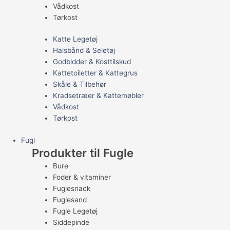
Vådkost
Tørkost
Katte Legetøj
Halsbånd & Seletøj
Godbidder & Kosttilskud
Kattetoiletter & Kattegrus
Skåle & Tilbehør
Kradsetræer & Kattemøbler
Vådkost
Tørkost
Fugl
Produkter til Fugle
Bure
Foder & vitaminer
Fuglesnack
Fuglesand
Fugle Legetøj
Siddepinde