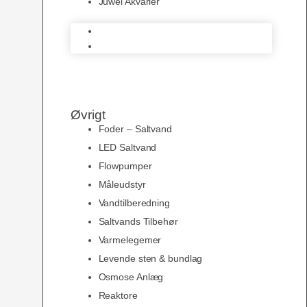
Juwel Akvarier
AquaMedic
Juwel Akvarier
Øvrigt
Foder – Saltvand
LED Saltvand
Flowpumper
Måleudstyr
Vandtilberedning
Saltvands Tilbehør
Varmelegemer
Levende sten & bundlag
Osmose Anlæg
Reaktore