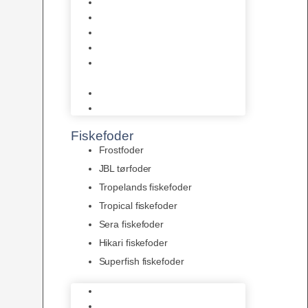
AquaFlora
Bundt planter
Moderplanter XL-planter
Planter i potter
Portioner (Mosser, Flydeplanter
& Knolde)
plantegødning & Redskaber
Clips
Fiskefoder
Frostfoder
JBL tørfoder
Tropelands fiskefoder
Tropical fiskefoder
Sera fiskefoder
Hikari fiskefoder
Superfish fiskefoder
Frostfoder
JBL tørfoder