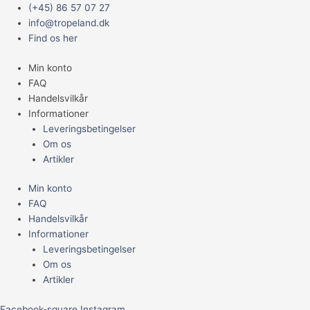
Gå
Main
(+45) 86 57 07 27
til
Menu
info@tropeland.dk
indholdet
Find os her
Min konto
FAQ
Handelsvilkår
Informationer
Leveringsbetingelser
Om os
Artikler
Min konto
FAQ
Handelsvilkår
Informationer
Leveringsbetingelser
Om os
Artikler
Facebook-square
Instagram