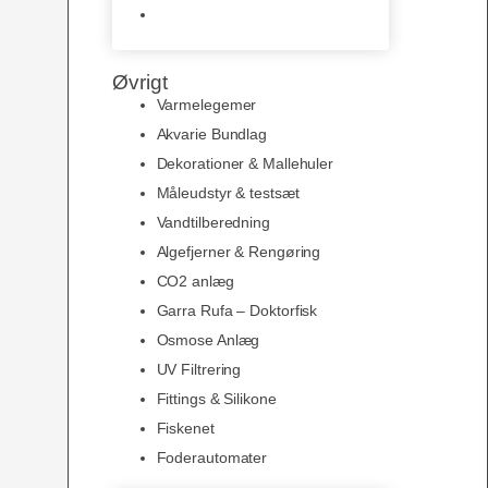
Slimline baggrunde og
plakater
Øvrigt
Varmelegemer
Akvarie Bundlag
Dekorationer & Mallehuler
Måleudstyr & testsæt
Vandtilberedning
Algefjerner & Rengøring
CO2 anlæg
Garra Rufa – Doktorfisk
Osmose Anlæg
UV Filtrering
Fittings & Silikone
Fiskenet
Foderautomater