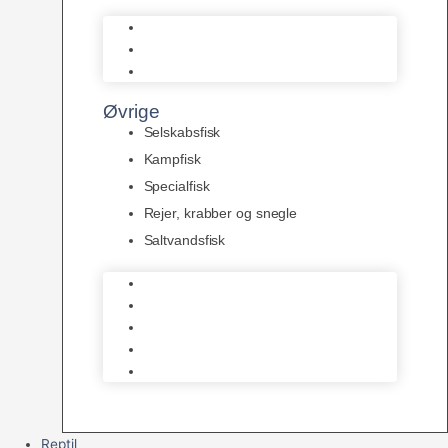
L Maller
Pansermaller
Div. maller
Øvrige
Selskabsfisk
Kampfisk
Specialfisk
Rejer, krabber og snegle
Saltvandsfisk
Selskabsfisk
Kampfisk
Specialfisk
Rejer, krabber og snegle
Saltvandsfisk
Reptil