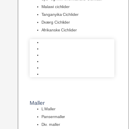
Malawi cichlider
Tanganyika Cichlider
Dværg Cichlider
Afrikanske Cichlider
Discusfisk
Syd- og Ml. Amerikanske Cichlider
Malawi cichlider
Tanganyika Cichlider
Dværg Cichlider
Afrikanske Cichlider
Maller
L Maller
Pansermaller
Div. maller