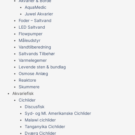
Akvarier & Borde
AquaMedic
Juwel Akvarier
Foder – Saltvand
LED Saltvand
Flowpumper
Måleudstyr
Vandtilberedning
Saltvands Tilbehør
Varmelegemer
Levende sten & bundlag
Osmose Anlæg
Reaktore
Skummere
Akvariefisk
Cichlider
Discusfisk
Syd- og Ml. Amerikanske Cichlider
Malawi cichlider
Tanganyika Cichlider
Dværg Cichlider