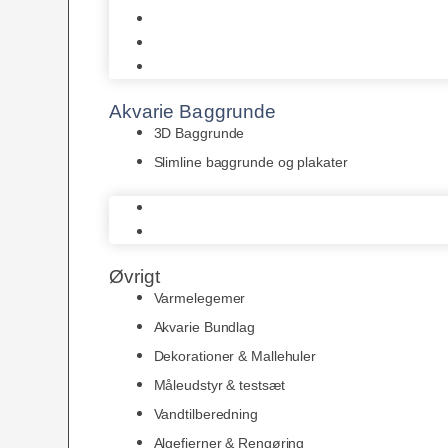
Juwel
Bio-Balls
Filtermåtter
Akvarie Baggrunde
3D Baggrunde
Slimline baggrunde og plakater
3D Baggrunde
Slimline baggrunde og plakater
Øvrigt
Varmelegemer
Akvarie Bundlag
Dekorationer & Mallehuler
Måleudstyr & testsæt
Vandtilberedning
Algefjerner & Rengøring