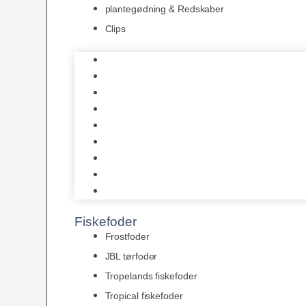
plantegødning & Redskaber
Clips
1-2-Grow/In Vitro
Aqua Decor
AquaFlora
Bundt planter
Moderplanter XL-planter
Planter i potter
Portioner (Mosser, Flydeplanter & Knolde)
plantegødning & Redskaber
Clips
Fiskefoder
Frostfoder
JBL tørfoder
Tropelands fiskefoder
Tropical fiskefoder