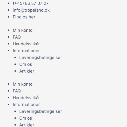
Gå
Main
(+45) 86 57 07 27
Lamprologus
til
Menu
info@tropeland.dk
sexfasciatus
indholdet
Find os her
antal
Min konto
FAQ
Handelsvilkår
Informationer
Leveringsbetingelser
Om os
Artikler
Min konto
FAQ
Handelsvilkår
Informationer
Leveringsbetingelser
Om os
Artikler