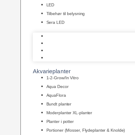
LED
Tilbehør til belysning
Sera LED
Juwel Belysning
LED
Tilbehør til belysning
Sera LED
Akvarieplanter
1-2-Grow/In Vitro
Aqua Decor
AquaFlora
Bundt planter
Moderplanter XL-planter
Planter i potter
Portioner (Mosser, Flydeplanter & Knolde)