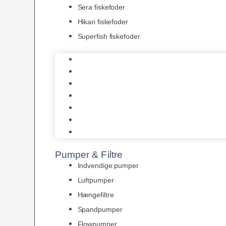
Sera fiskefoder
Hikari fiskefoder
Superfish fiskefoder
Frostfoder
JBL tørfoder
Tropelands fiskefoder
Tropical fiskefoder
Sera fiskefoder
Hikari fiskefoder
Superfish fiskefoder
Pumper & Filtre
Indvendige pumper
Luftpumper
Hængefiltre
Spandpumper
Flowpumper