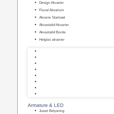
Design Akvarier
Fluval Akvarium
Akvarie Startsæt
Akvastabil Akvarier
Akvastabil Borde
Helglas akvarier
Juwel Akvarier
AquaMedic
Design Akvarier
Fluval Akvarium
Akvarie Startsæt
Akvastabil Akvarier
Akvastabil Borde
Helglas akvarier
Armature & LED
Juwel Belysning