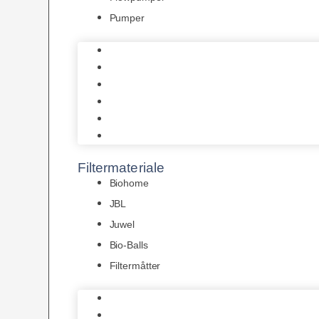
Pumper
Indvendige pumper
Luftpumper
Hængefiltre
Spandpumper
Flowpumper
Pumper
Filtermateriale
Biohome
JBL
Juwel
Bio-Balls
Filtermåtter
Biohome
JBL