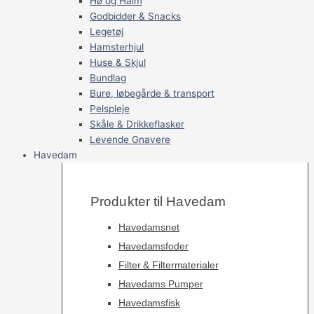
Hø og Halm
Godbidder & Snacks
Legetøj
Hamsterhjul
Huse & Skjul
Bundlag
Bure, løbegårde & transport
Pelspleje
Skåle & Drikkeflasker
Levende Gnavere
Havedam
Produkter til Havedam
Havedamsnet
Havedamsfoder
Filter & Filtermaterialer
Havedams Pumper
Havedamsfisk