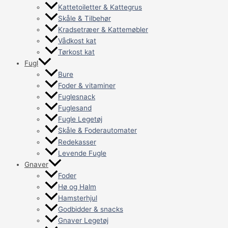
Kattetoiletter & Kattegrus
Skåle & Tilbehør
Kradsetræer & Kattemøbler
Vådkost kat
Tørkost kat
Fugl
Bure
Foder & vitaminer
Fuglesnack
Fuglesand
Fugle Legetøj
Skåle & Foderautomater
Redekasser
Levende Fugle
Gnaver
Foder
Hø og Halm
Hamsterhjul
Godbidder & snacks
Gnaver Legetøj