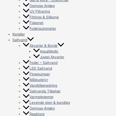
Osmose Anlæg
UV Filtrering
Fittings & Silikone
Fiskenet
Foderautomater
Koraller
Saltvand
Akvarier & Borde
AquaMedic
Juwel Akvarier
Foder – Saltvand
LED Saltvand
Flowpumper
Måleudstyr
Vandtilberedning
Saltvands Tilbehør
Varmelegemer
Levende sten & bundlag
Osmose Anlæg
Reaktore