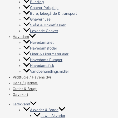
Bundlag
Gnaver Pelspleje
Bure, løbegårde & transport
Gnaverhuse
Skåle & Drikkeflasker
Levende Gnaver
Havedam
Havedamsnet
Havedamsfoder
Filter & Filtermaterialer
Havedams Pumper
Havedamsfisk
Vandbehandlingsmidler
Vildtfugle / Havens dyr
Høns / Fjerkræ
Outlet & Brugt
Gavekort
Ferskvand
Akvarier & Borde
Juwel Akvarier