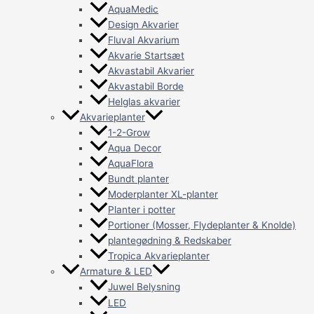
AquaMedic
Design Akvarier
Fluval Akvarium
Akvarie Startsæt
Akvastabil Akvarier
Akvastabil Borde
Helglas akvarier
Akvarieplanter
1-2-Grow
Aqua Decor
AquaFlora
Bundt planter
Moderplanter XL-planter
Planter i potter
Portioner (Mosser, Flydeplanter & Knolde)
plantegødning & Redskaber
Tropica Akvarieplanter
Armature & LED
Juwel Belysning
LED