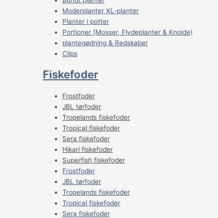
Moderplanter XL-planter
Planter i potter
Portioner (Mosser, Flydeplanter & Knolde)
plantegødning & Redskaber
Clips
Fiskefoder
Frostfoder
JBL tørfoder
Tropelands fiskefoder
Tropical fiskefoder
Sera fiskefoder
Hikari fiskefoder
Superfish fiskefoder
Frostfoder
JBL tørfoder
Tropelands fiskefoder
Tropical fiskefoder
Sera fiskefoder