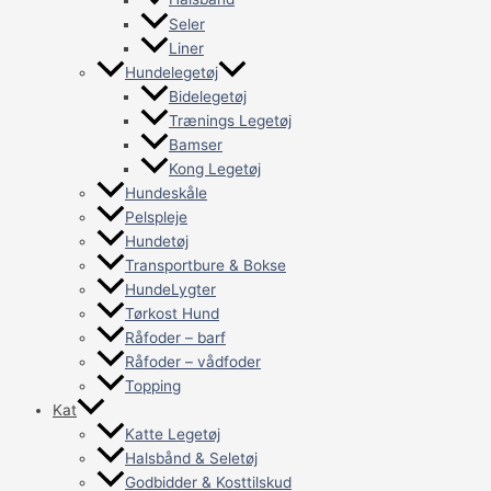
Seler
Liner
Hundelegetøj
Bidelegetøj
Trænings Legetøj
Bamser
Kong Legetøj
Hundeskåle
Pelspleje
Hundetøj
Transportbure & Bokse
HundeLygter
Tørkost Hund
Råfoder – barf
Råfoder – vådfoder
Topping
Kat
Katte Legetøj
Halsbånd & Seletøj
Godbidder & Kosttilskud