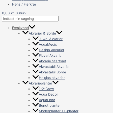
Høns / Fjerkræ
0,00
kr.
0
Kurv
Ferskvand
Akvarier & Borde
Juwel Akvarier
AquaMedic
Design Akvarier
Fluval Akvarium
Akvarie Startsæt
Akvastabil Akvarier
Akvastabil Borde
Helglas akvarier
Akvarieplanter
1-2-Grow
Aqua Decor
AquaFlora
Bundt planter
Moderplanter XL-planter