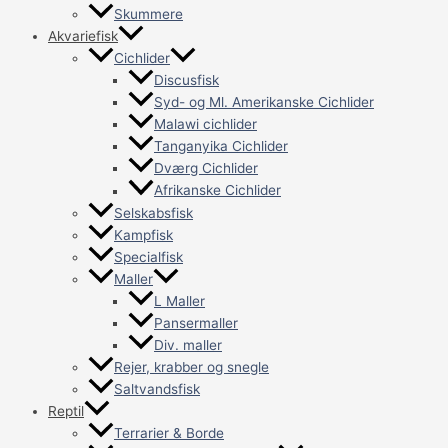
Skummere
Akvariefisk
Cichlider
Discusfisk
Syd- og Ml. Amerikanske Cichlider
Malawi cichlider
Tanganyika Cichlider
Dværg Cichlider
Afrikanske Cichlider
Selskabsfisk
Kampfisk
Specialfisk
Maller
L Maller
Pansermaller
Div. maller
Rejer, krabber og snegle
Saltvandsfisk
Reptil
Terrarier & Borde