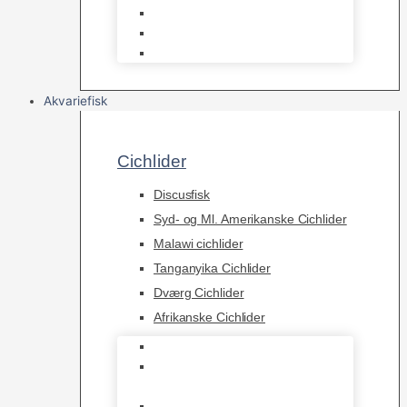
Osmose Anlæg
Reaktore
Skummere
Akvariefisk
Cichlider
Discusfisk
Syd- og Ml. Amerikanske Cichlider
Malawi cichlider
Tanganyika Cichlider
Dværg Cichlider
Afrikanske Cichlider
Discusfisk
Syd- og Ml. Amerikanske
Cichlider
Malawi cichlider