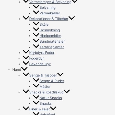
Varmelamper & Belysning
Belysning
Varmekabler
Dekorationer & Tilbehør
Skåle
Udsmykning
Hjælpemidler
Bundmaterialer
Terrarieplanter
Krybdyrs Foder
Foderdyr
Levende Dyr
Hund
Senge & Tæpper
Senge & Puder
Måtter
Snacks & Kosttilskud
Natur Snacks
Snacks
Liner & seler
Halsbånd