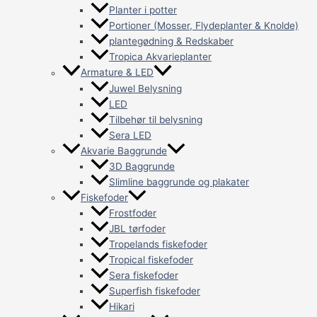
Planter i potter
Portioner (Mosser, Flydeplanter & Knolde)
plantegødning & Redskaber
Tropica Akvarieplanter
Armature & LED
Juwel Belysning
LED
Tilbehør til belysning
Sera LED
Akvarie Baggrunde
3D Baggrunde
Slimline baggrunde og plakater
Fiskefoder
Frostfoder
JBL tørfoder
Tropelands fiskefoder
Tropical fiskefoder
Sera fiskefoder
Superfish fiskefoder
Hikari