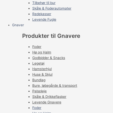
Tilbehør til bur
Skåle & Foderautomater
Redekasser
Levende Fugle
Gnaver
Produkter til Gnavere
Foder
Hø og Halm
Godbidder & Snacks
Legetøj
Hamsterhjul
Huse & Skjul
Bundlag
Bure, løbegårde & transport
Pelspleje
Skåle & Drikkeflasker
Levende Gnavere
Foder