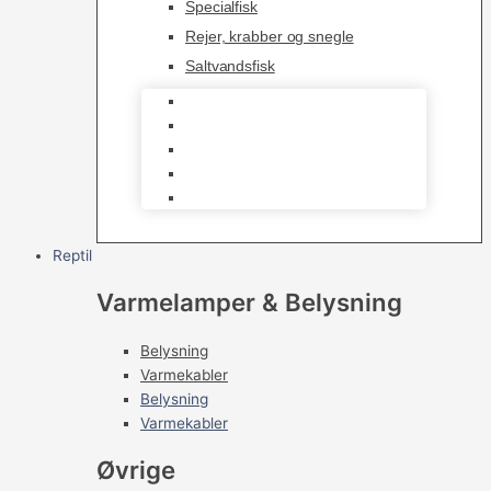
Specialfisk
Rejer, krabber og snegle
Saltvandsfisk
Selskabsfisk
Kampfisk
Specialfisk
Rejer, krabber og snegle
Saltvandsfisk
Reptil
Varmelamper & Belysning
Belysning
Varmekabler
Belysning
Varmekabler
Øvrige