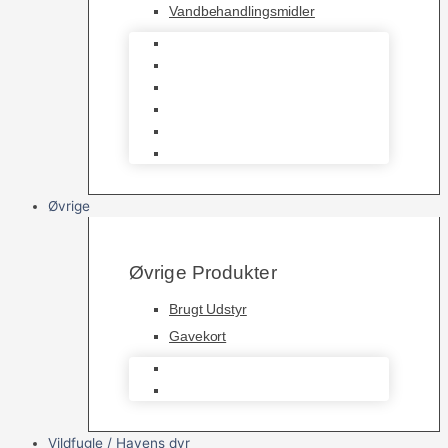
Vandbehandlingsmidler
Havedamsnet
Havedamsfoder
Filter & Filtermaterialer
Havedams Pumper
Havedamsfisk
Vandbehandlingsmidler
Øvrige
Øvrige Produkter
Brugt Udstyr
Gavekort
Brugt Udstyr
Gavekort
Vildfugle / Havens dyr