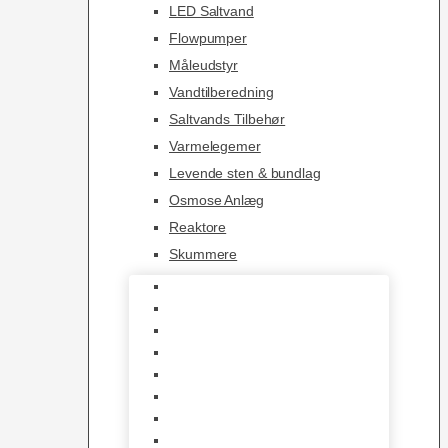
LED Saltvand
Flowpumper
Måleudstyr
Vandtilberedning
Saltvands Tilbehør
Varmelegemer
Levende sten & bundlag
Osmose Anlæg
Reaktore
Skummere
Foder – Saltvand
LED Saltvand
Flowpumper
Måleudstyr
Vandtilberedning
Saltvands Tilbehør
Varmelegemer
Levende sten & bundlag