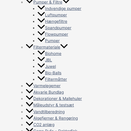
Pumper & Filtre
Indvendige pumper
Luftpumper
Hængefiltre
Spandpumper
Flowpumper
Pumper
Filtermateriale
Biohome
JBL
Juwel
Bio-Balls
Filtermåtter
Varmelegemer
Akvarie Bundlag
Dekorationer & Mallehuler
Måleudstyr & testsæt
Vandtilberedning
Algefjerner & Rengøring
CO2 anlæg
Garra Rufa – Doktorfisk