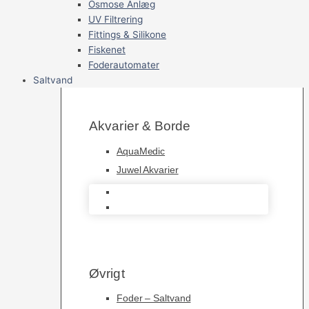
Osmose Anlæg
UV Filtrering
Fittings & Silikone
Fiskenet
Foderautomater
Saltvand
Akvarier & Borde
AquaMedic
Juwel Akvarier
AquaMedic
Juwel Akvarier
Øvrigt
Foder – Saltvand