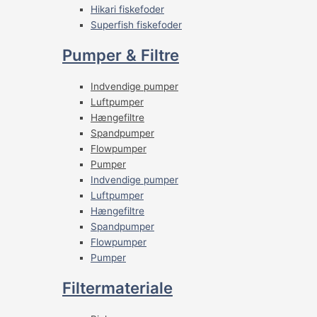
Hikari fiskefoder
Superfish fiskefoder
Pumper & Filtre
Indvendige pumper
Luftpumper
Hængefiltre
Spandpumper
Flowpumper
Pumper
Indvendige pumper
Luftpumper
Hængefiltre
Spandpumper
Flowpumper
Pumper
Filtermateriale