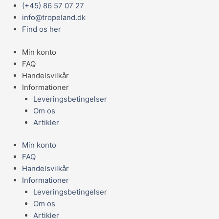
Gå
Main
(+45) 86 57 07 27
til
Menu
info@tropeland.dk
indholdet
Find os her
Min konto
FAQ
Handelsvilkår
Informationer
Leveringsbetingelser
Om os
Artikler
Min konto
FAQ
Handelsvilkår
Informationer
Leveringsbetingelser
Om os
Artikler