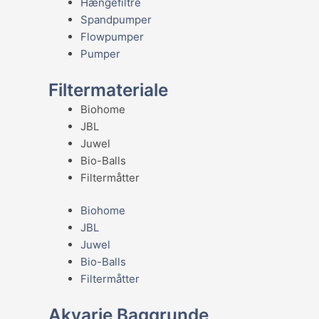
Hængefiltre
Spandpumper
Flowpumper
Pumper
Filtermateriale
Biohome
JBL
Juwel
Bio-Balls
Filtermåtter
Biohome
JBL
Juwel
Bio-Balls
Filtermåtter
Akvarie Baggrunde