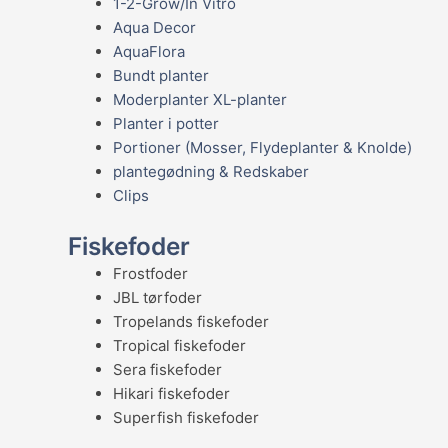
1-2-Grow/In Vitro
Aqua Decor
AquaFlora
Bundt planter
Moderplanter XL-planter
Planter i potter
Portioner (Mosser, Flydeplanter & Knolde)
plantegødning & Redskaber
Clips
Fiskefoder
Frostfoder
JBL tørfoder
Tropelands fiskefoder
Tropical fiskefoder
Sera fiskefoder
Hikari fiskefoder
Superfish fiskefoder