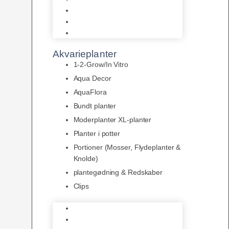
LED
Tilbehør til belysning
Sera LED
Akvarieplanter
1-2-Grow/In Vitro
Aqua Decor
AquaFlora
Bundt planter
Moderplanter XL-planter
Planter i potter
Portioner (Mosser, Flydeplanter &
Knolde)
plantegødning & Redskaber
Clips
1-2-Grow/In Vitro
Aqua Decor