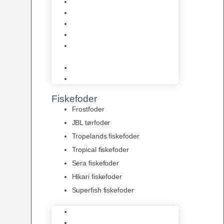
AquaFlora
Bundt planter
Moderplanter XL-planter
Planter i potter
Portioner (Mosser, Flydeplanter
& Knolde)
plantegødning & Redskaber
Clips
Fiskefoder
Frostfoder
JBL tørfoder
Tropelands fiskefoder
Tropical fiskefoder
Sera fiskefoder
Hikari fiskefoder
Superfish fiskefoder
Frostfoder
JBL tørfoder