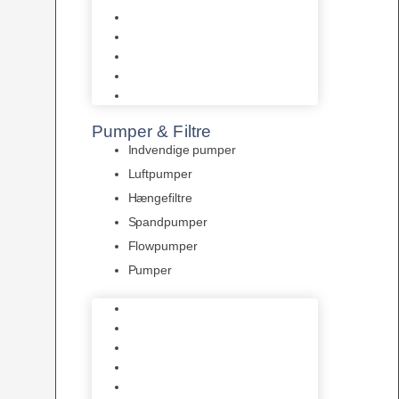
Tropelands fiskefoder
Tropical fiskefoder
Sera fiskefoder
Hikari fiskefoder
Superfish fiskefoder
Pumper & Filtre
Indvendige pumper
Luftpumper
Hængefiltre
Spandpumper
Flowpumper
Pumper
Indvendige pumper
Luftpumper
Hængefiltre
Spandpumper
Flowpumper