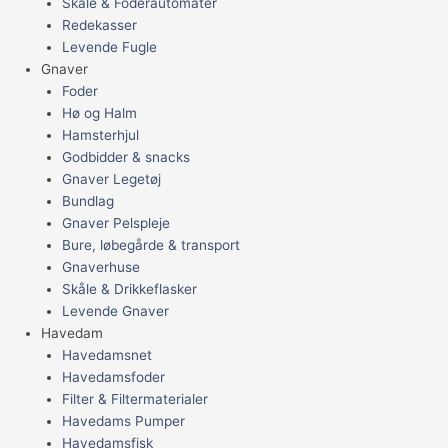
Skåle & Foderautomater
Redekasser
Levende Fugle
Gnaver
Foder
Hø og Halm
Hamsterhjul
Godbidder & snacks
Gnaver Legetøj
Bundlag
Gnaver Pelspleje
Bure, løbegårde & transport
Gnaverhuse
Skåle & Drikkeflasker
Levende Gnaver
Havedam
Havedamsnet
Havedamsfoder
Filter & Filtermaterialer
Havedams Pumper
Havedamsfisk