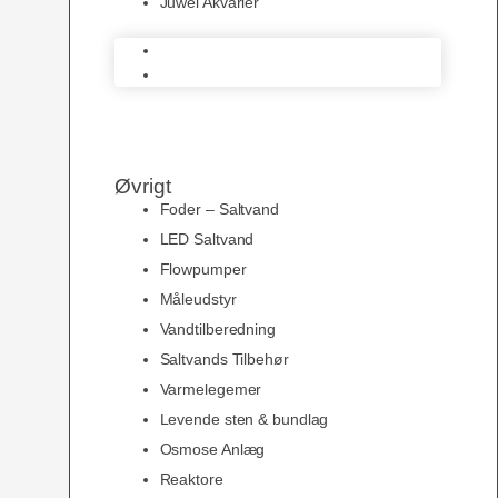
Juwel Akvarier
AquaMedic
Juwel Akvarier
Øvrigt
Foder – Saltvand
LED Saltvand
Flowpumper
Måleudstyr
Vandtilberedning
Saltvands Tilbehør
Varmelegemer
Levende sten & bundlag
Osmose Anlæg
Reaktore