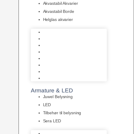
Akvastabil Akvarier
Akvastabil Borde
Helglas akvarier
Juwel Akvarier
AquaMedic
Design Akvarier
Fluval Akvarium
Akvarie Startsæt
Akvastabil Akvarier
Akvastabil Borde
Helglas akvarier
Armature & LED
Juwel Belysning
LED
Tilbehør til belysning
Sera LED
Juwel Belysning