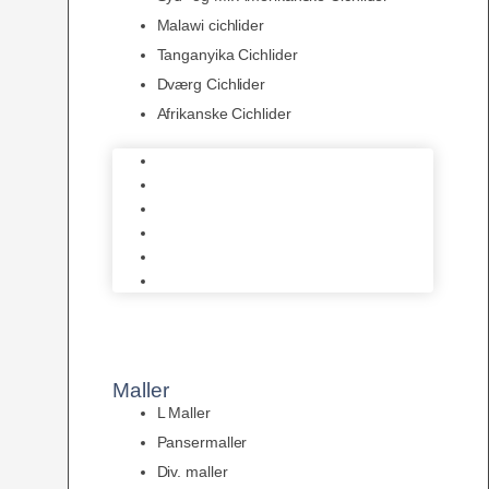
Malawi cichlider
Tanganyika Cichlider
Dværg Cichlider
Afrikanske Cichlider
Discusfisk
Syd- og Ml. Amerikanske Cichlider
Malawi cichlider
Tanganyika Cichlider
Dværg Cichlider
Afrikanske Cichlider
Maller
L Maller
Pansermaller
Div. maller