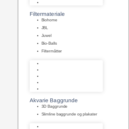
Pumper
Filtermateriale
Biohome
JBL
Juwel
Bio-Balls
Filtermåtter
Biohome
JBL
Juwel
Bio-Balls
Filtermåtter
Akvarie Baggrunde
3D Baggrunde
Slimline baggrunde og plakater
3D Baggrunde