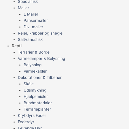
Specialfisk
Maller
L Maller
Pansermaller
Div. maller
Rejer, krabber og snegle
Saltvandsfisk
Reptil
Terrarier & Borde
Varmelamper & Belysning
Belysning
Varmekabler
Dekorationer & Tilbehør
Skåle
Udsmykning
Hjælpemidler
Bundmaterialer
Terrarieplanter
Krybdyrs Foder
Foderdyr
Levende Dyr