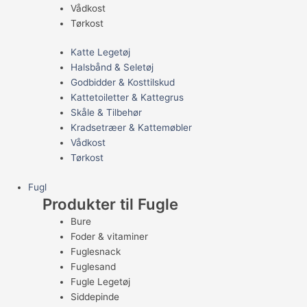
Vådkost
Tørkost
Katte Legetøj
Halsbånd & Seletøj
Godbidder & Kosttilskud
Kattetoiletter & Kattegrus
Skåle & Tilbehør
Kradsetræer & Kattemøbler
Vådkost
Tørkost
Fugl
Produkter til Fugle
Bure
Foder & vitaminer
Fuglesnack
Fuglesand
Fugle Legetøj
Siddepinde