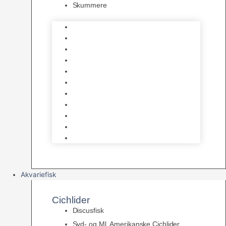
Skummere
Foder – Saltvand
LED Saltvand
Flowpumper
Måleudstyr
Vandtilberedning
Saltvands Tilbehør
Varmelegemer
Levende sten & bundlag
Osmose Anlæg
Reaktore
Skummere
Akvariefisk
Cichlider
Discusfisk
Syd- og Ml. Amerikanske Cichlider