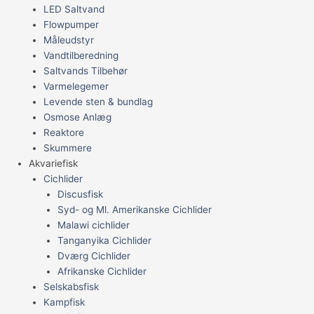
LED Saltvand
Flowpumper
Måleudstyr
Vandtilberedning
Saltvands Tilbehør
Varmelegemer
Levende sten & bundlag
Osmose Anlæg
Reaktore
Skummere
Akvariefisk
Cichlider
Discusfisk
Syd- og Ml. Amerikanske Cichlider
Malawi cichlider
Tanganyika Cichlider
Dværg Cichlider
Afrikanske Cichlider
Selskabsfisk
Kampfisk