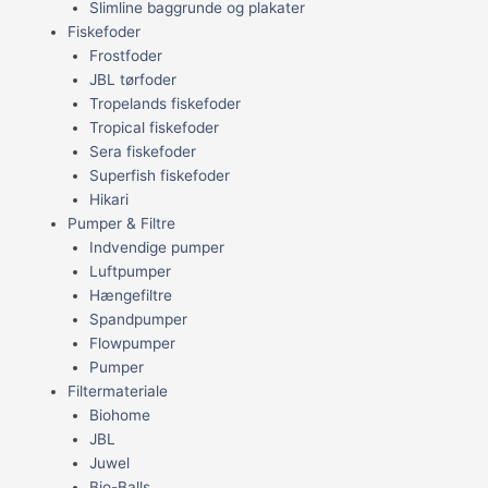
Slimline baggrunde og plakater
Fiskefoder
Frostfoder
JBL tørfoder
Tropelands fiskefoder
Tropical fiskefoder
Sera fiskefoder
Superfish fiskefoder
Hikari
Pumper & Filtre
Indvendige pumper
Luftpumper
Hængefiltre
Spandpumper
Flowpumper
Pumper
Filtermateriale
Biohome
JBL
Juwel
Bio-Balls