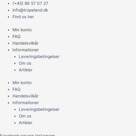
Gå
Main
(+45) 86 57 07 27
til
Menu
info@tropeland.dk
indholdet
Find os her
Min konto
FAQ
Handelsvilkår
Informationer
Leveringsbetingelser
Om os
Artikler
Min konto
FAQ
Handelsvilkår
Informationer
Leveringsbetingelser
Om os
Artikler
Facebook-square
Instagram