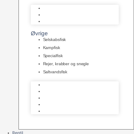
L Maller
Pansermaller
Div. maller
Øvrige
Selskabsfisk
Kampfisk
Specialfisk
Rejer, krabber og snegle
Saltvandsfisk
Selskabsfisk
Kampfisk
Specialfisk
Rejer, krabber og snegle
Saltvandsfisk
Reptil