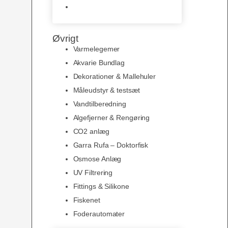
Slimline baggrunde og
plakater
Øvrigt
Varmelegemer
Akvarie Bundlag
Dekorationer & Mallehuler
Måleudstyr & testsæt
Vandtilberedning
Algefjerner & Rengøring
CO2 anlæg
Garra Rufa – Doktorfisk
Osmose Anlæg
UV Filtrering
Fittings & Silikone
Fiskenet
Foderautomater