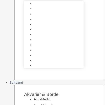
Varmelegemer
Akvarie Bundlag
Dekorationer & Mallehuler
Måleudstyr & testsæt
Vandtilberedning
Algefjerner & Rengøring
CO2 anlæg
Garra Rufa – Doktorfisk
Osmose Anlæg
UV Filtrering
Fittings & Silikone
Fiskenet
Foderautomater
Saltvand
Akvarier & Borde
AquaMedic