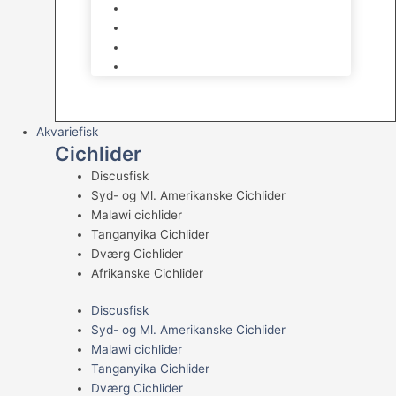
Levende sten & bundlag
Osmose Anlæg
Reaktore
Skummere
Akvariefisk
Cichlider
Discusfisk
Syd- og Ml. Amerikanske Cichlider
Malawi cichlider
Tanganyika Cichlider
Dværg Cichlider
Afrikanske Cichlider
Discusfisk
Syd- og Ml. Amerikanske Cichlider
Malawi cichlider
Tanganyika Cichlider
Dværg Cichlider