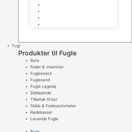
Skåle & Tilbehør
Kradsetræer & Kattemøbler
Vådkost
Tørkost
Fugl
Produkter til Fugle
Bure
Foder & vitaminer
Fuglesnack
Fuglesand
Fugle Legetøj
Siddepinde
Tilbehør til bur
Skåle & Foderautomater
Redekasser
Levende Fugle
Bure