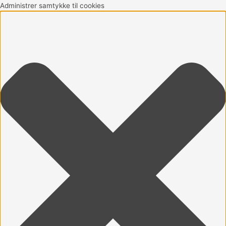
Gå
Marketing
Statistikker
Præferencer
Funktionsdygtig
Administrer samtykke til cookies
til
indholdet