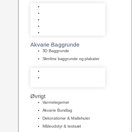
Biohome
JBL
Juwel
Bio-Balls
Filtermåtter
Akvarie Baggrunde
3D Baggrunde
Slimline baggrunde og plakater
3D Baggrunde
Slimline baggrunde og
plakater
Øvrigt
Varmelegemer
Akvarie Bundlag
Dekorationer & Mallehuler
Måleudstyr & testsæt