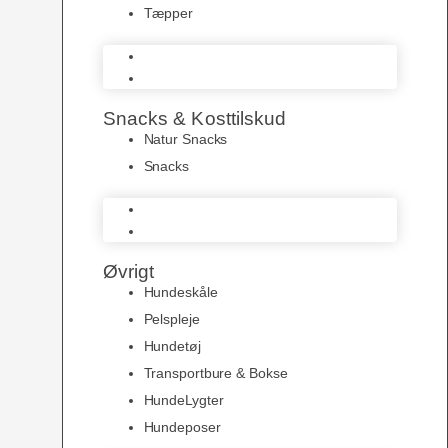
Tæpper
Senge & Puder
Tæpper
Snacks & Kosttilskud
Natur Snacks
Snacks
Natur Snacks
Snacks
Øvrigt
Hundeskåle
Pelspleje
Hundetøj
Transportbure & Bokse
HundeLygter
Hundeposer