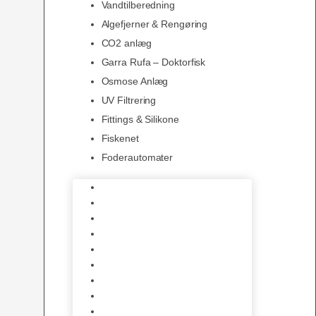
Vandtilberedning
Algefjerner & Rengøring
CO2 anlæg
Garra Rufa – Doktorfisk
Osmose Anlæg
UV Filtrering
Fittings & Silikone
Fiskenet
Foderautomater
Varmelegemer
Akvarie Bundlag
Dekorationer & Mallehuler
Måleudstyr & testsæt
Vandtilberedning
Algefjerner & Rengøring
CO2 anlæg
Garra Rufa – Doktorfisk
Osmose Anlæg