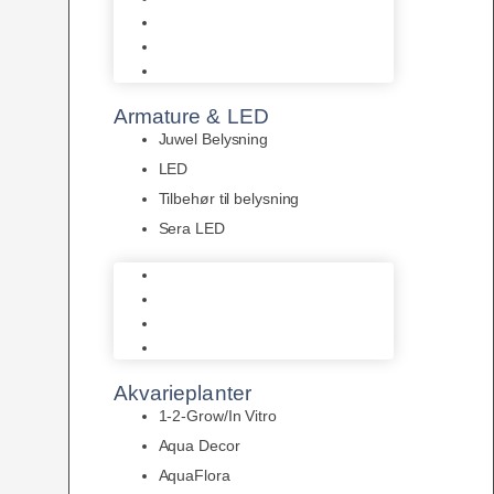
Akvastabil Akvarier
Akvastabil Borde
Helglas akvarier
Armature & LED
Juwel Belysning
LED
Tilbehør til belysning
Sera LED
Juwel Belysning
LED
Tilbehør til belysning
Sera LED
Akvarieplanter
1-2-Grow/In Vitro
Aqua Decor
AquaFlora