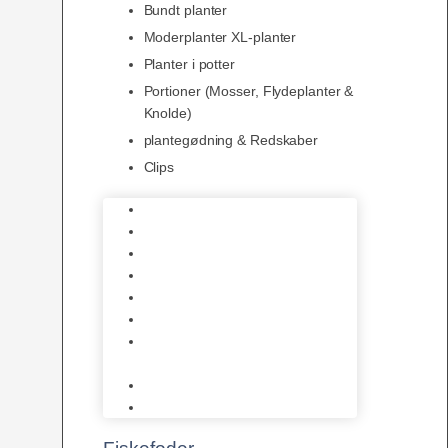
Bundt planter
Moderplanter XL-planter
Planter i potter
Portioner (Mosser, Flydeplanter &
Knolde)
plantegødning & Redskaber
Clips
1-2-Grow/In Vitro
Aqua Decor
AquaFlora
Bundt planter
Moderplanter XL-planter
Planter i potter
Portioner (Mosser, Flydeplanter
& Knolde)
plantegødning & Redskaber
Clips