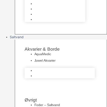
UV Filtrering
Fittings & Silikone
Fiskenet
Foderautomater
Saltvand
Akvarier & Borde
AquaMedic
Juwel Akvarier
AquaMedic
Juwel Akvarier
Øvrigt
Foder – Saltvand