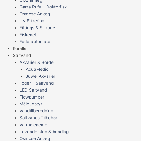
CO2 anlæg
Garra Rufa – Doktorfisk
Osmose Anlæg
UV Filtrering
Fittings & Silikone
Fiskenet
Foderautomater
Koraller
Saltvand
Akvarier & Borde
AquaMedic
Juwel Akvarier
Foder – Saltvand
LED Saltvand
Flowpumper
Måleudstyr
Vandtilberedning
Saltvands Tilbehør
Varmelegemer
Levende sten & bundlag
Osmose Anlæg