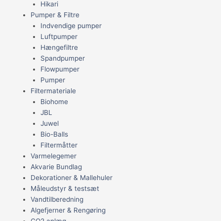
Hikari
Pumper & Filtre
Indvendige pumper
Luftpumper
Hængefiltre
Spandpumper
Flowpumper
Pumper
Filtermateriale
Biohome
JBL
Juwel
Bio-Balls
Filtermåtter
Varmelegemer
Akvarie Bundlag
Dekorationer & Mallehuler
Måleudstyr & testsæt
Vandtilberedning
Algefjerner & Rengøring