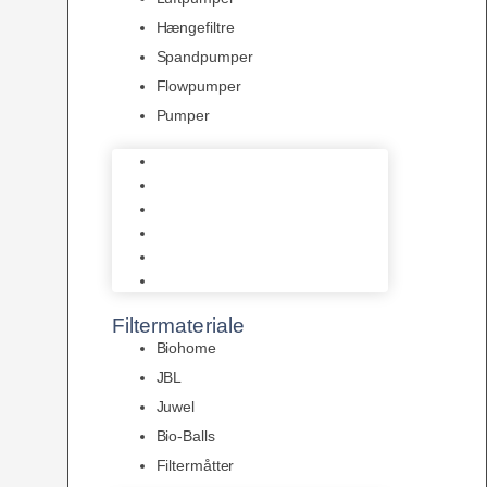
Hængefiltre
Spandpumper
Flowpumper
Pumper
Indvendige pumper
Luftpumper
Hængefiltre
Spandpumper
Flowpumper
Pumper
Filtermateriale
Biohome
JBL
Juwel
Bio-Balls
Filtermåtter