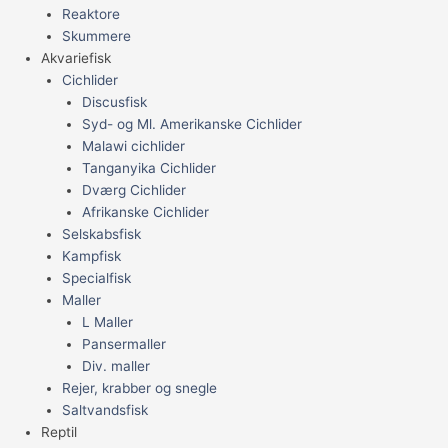
Reaktore
Skummere
Akvariefisk
Cichlider
Discusfisk
Syd- og Ml. Amerikanske Cichlider
Malawi cichlider
Tanganyika Cichlider
Dværg Cichlider
Afrikanske Cichlider
Selskabsfisk
Kampfisk
Specialfisk
Maller
L Maller
Pansermaller
Div. maller
Rejer, krabber og snegle
Saltvandsfisk
Reptil