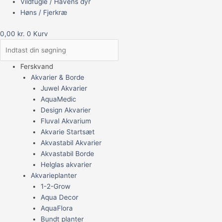
Vildfugle / Havens dyr
Høns / Fjerkræ
0,00
kr.
0
Kurv
Ferskvand
Akvarier & Borde
Juwel Akvarier
AquaMedic
Design Akvarier
Fluval Akvarium
Akvarie Startsæt
Akvastabil Akvarier
Akvastabil Borde
Helglas akvarier
Akvarieplanter
1-2-Grow
Aqua Decor
AquaFlora
Bundt planter