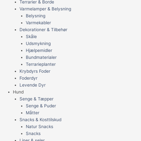
Terrarier & Borde
Varmelamper & Belysning
Belysning
Varmekabler
Dekorationer & Tilbehør
Skåle
Udsmykning
Hjælpemidler
Bundmaterialer
Terrarieplanter
Krybdyrs Foder
Foderdyr
Levende Dyr
Hund
Senge & Tæpper
Senge & Puder
Måtter
Snacks & Kosttilskud
Natur Snacks
Snacks
Liner & seler