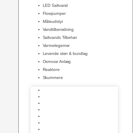
LED Saltvand
Flowpumper
Måleudstyr
Vandtilberedning
Saltvands Tilbehør
Varmelegemer
Levende sten & bundlag
Osmose Anlæg
Reaktore
Skummere
Foder – Saltvand
LED Saltvand
Flowpumper
Måleudstyr
Vandtilberedning
Saltvands Tilbehør
Varmelegemer