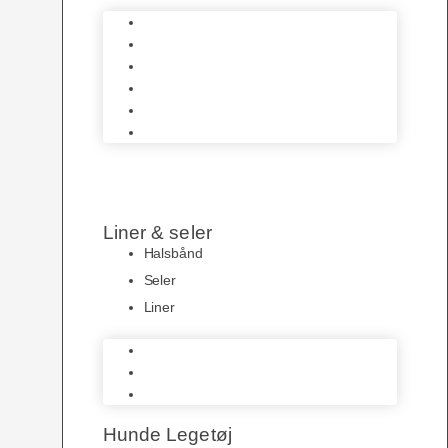
Hundeskåle
Pelspleje
Hundetøj
Transportbure & Bokse
HundeLygter
Hundeposer
Liner & seler
Halsbånd
Seler
Liner
Halsbånd
Seler
Liner
Hunde Legetøj