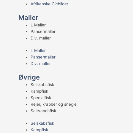
Afrikanske Cichlider
Maller
L Maller
Pansermaller
Div. maller
L Maller
Pansermaller
Div. maller
Øvrige
Selskabsfisk
Kampfisk
Specialfisk
Rejer, krabber og snegle
Saltvandsfisk
Selskabsfisk
Kampfisk