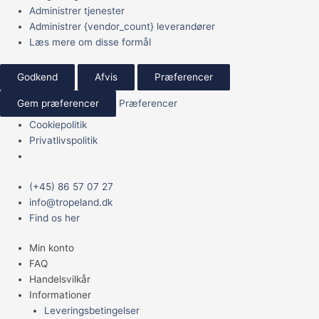
Administrer tjenester
Administrer {vendor_count} leverandører
Læs mere om disse formål
Godkend
Afvis
Præferencer
Gem præferencer
Præferencer
Cookiepolitik
Privatlivspolitik
Main
Xenotilapia
(+45) 86 57 07 27
Menu
ochrogenys
info@tropeland.dk
antal
Find os her
Min konto
FAQ
Handelsvilkår
Informationer
Leveringsbetingelser