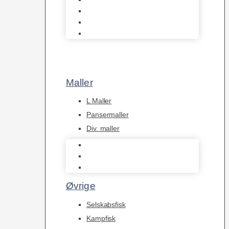
Tanganyika Cichlider
Dværg Cichlider
Afrikanske Cichlider
Maller
L Maller
Pansermaller
Div. maller
L Maller
Pansermaller
Div. maller
Øvrige
Selskabsfisk
Kampfisk