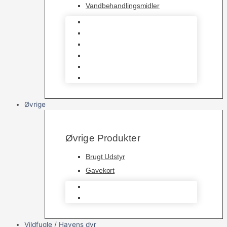
Vandbehandlingsmidler
Havedamsnet
Havedamsfoder
Filter & Filtermaterialer
Havedams Pumper
Havedamsfisk
Vandbehandlingsmidler
Øvrige
Øvrige Produkter
Brugt Udstyr
Gavekort
Brugt Udstyr
Gavekort
Vildfugle / Havens dyr