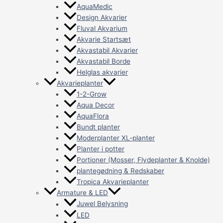
AquaMedic
Design Akvarier
Fluval Akvarium
Akvarie Startsæt
Akvastabil Akvarier
Akvastabil Borde
Helglas akvarier
Akvarieplanter
1-2-Grow
Aqua Decor
AquaFlora
Bundt planter
Moderplanter XL-planter
Planter i potter
Portioner (Mosser, Flydeplanter & Knolde)
plantegødning & Redskaber
Tropica Akvarieplanter
Armature & LED
Juwel Belysning
LED