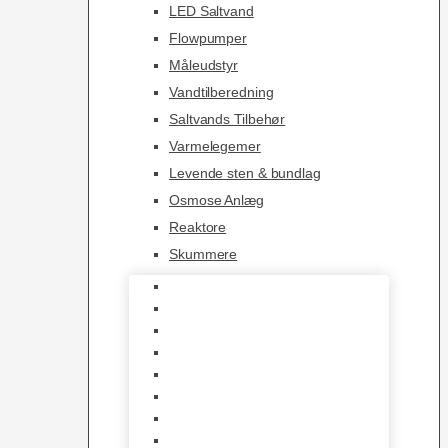
LED Saltvand
Flowpumper
Måleudstyr
Vandtilberedning
Saltvands Tilbehør
Varmelegemer
Levende sten & bundlag
Osmose Anlæg
Reaktore
Skummere
Foder – Saltvand
LED Saltvand
Flowpumper
Måleudstyr
Vandtilberedning
Saltvands Tilbehør
Varmelegemer
Levende sten & bundlag