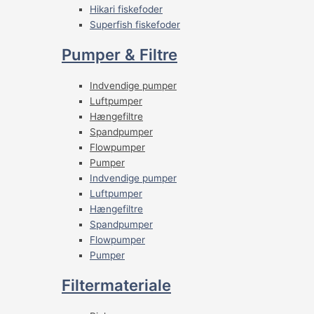
Hikari fiskefoder
Superfish fiskefoder
Pumper & Filtre
Indvendige pumper
Luftpumper
Hængefiltre
Spandpumper
Flowpumper
Pumper
Indvendige pumper
Luftpumper
Hængefiltre
Spandpumper
Flowpumper
Pumper
Filtermateriale