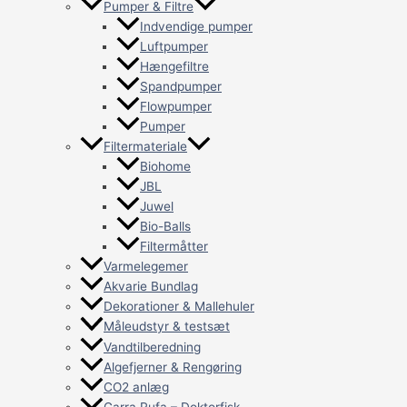
Pumper & Filtre
Indvendige pumper
Luftpumper
Hængefiltre
Spandpumper
Flowpumper
Pumper
Filtermateriale
Biohome
JBL
Juwel
Bio-Balls
Filtermåtter
Varmelegemer
Akvarie Bundlag
Dekorationer & Mallehuler
Måleudstyr & testsæt
Vandtilberedning
Algefjerner & Rengøring
CO2 anlæg
Garra Rufa – Doktorfisk