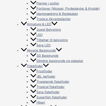
Planter i potter
Portioner (Mosser, Flydeplanter & Knolde)
plantegødning & Redskaber
Tropica Akvarieplanter
Armature & LED
Juwel Belysning
LED
Tilbehør til belysning
Sera LED
Akvarie Baggrunde
3D Baggrunde
Slimline baggrunde og plakater
Fiskefoder
Frostfoder
JBL tørfoder
Tropelands fiskefoder
Tropical fiskefoder
Sera fiskefoder
Superfish fiskefoder
Hikari