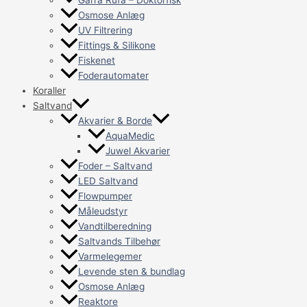
Osmose Anlæg
UV Filtrering
Fittings & Silikone
Fiskenet
Foderautomater
Koraller
Saltvand
Akvarier & Borde
AquaMedic
Juwel Akvarier
Foder – Saltvand
LED Saltvand
Flowpumper
Måleudstyr
Vandtilberedning
Saltvands Tilbehør
Varmelegemer
Levende sten & bundlag
Osmose Anlæg
Reaktore