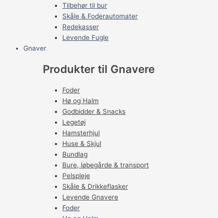
Tilbehør til bur
Skåle & Foderautomater
Redekasser
Levende Fugle
Gnaver
Produkter til Gnavere
Foder
Hø og Halm
Godbidder & Snacks
Legetøj
Hamsterhjul
Huse & Skjul
Bundlag
Bure, løbegårde & transport
Pelspleje
Skåle & Drikkeflasker
Levende Gnavere
Foder