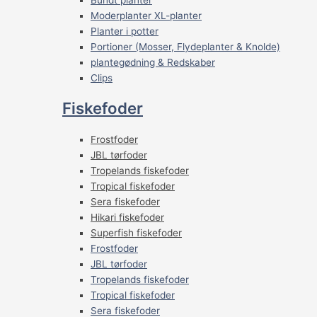
Moderplanter XL-planter
Planter i potter
Portioner (Mosser, Flydeplanter & Knolde)
plantegødning & Redskaber
Clips
Fiskefoder
Frostfoder
JBL tørfoder
Tropelands fiskefoder
Tropical fiskefoder
Sera fiskefoder
Hikari fiskefoder
Superfish fiskefoder
Frostfoder
JBL tørfoder
Tropelands fiskefoder
Tropical fiskefoder
Sera fiskefoder