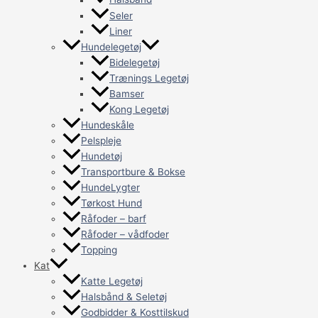
Seler
Liner
Hundelegetøj
Bidelegetøj
Trænings Legetøj
Bamser
Kong Legetøj
Hundeskåle
Pelspleje
Hundetøj
Transportbure & Bokse
HundeLygter
Tørkost Hund
Råfoder – barf
Råfoder – vådfoder
Topping
Kat
Katte Legetøj
Halsbånd & Seletøj
Godbidder & Kosttilskud