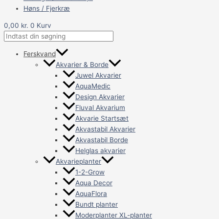
Høns / Fjerkræ
0,00
kr.
0
Kurv
Ferskvand
Akvarier & Borde
Juwel Akvarier
AquaMedic
Design Akvarier
Fluval Akvarium
Akvarie Startsæt
Akvastabil Akvarier
Akvastabil Borde
Helglas akvarier
Akvarieplanter
1-2-Grow
Aqua Decor
AquaFlora
Bundt planter
Moderplanter XL-planter