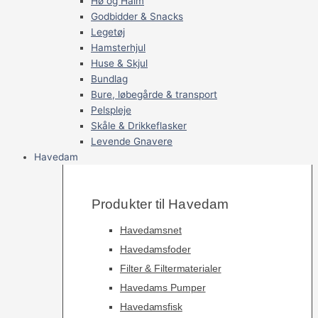
Hø og Halm
Godbidder & Snacks
Legetøj
Hamsterhjul
Huse & Skjul
Bundlag
Bure, løbegårde & transport
Pelspleje
Skåle & Drikkeflasker
Levende Gnavere
Havedam
Produkter til Havedam
Havedamsnet
Havedamsfoder
Filter & Filtermaterialer
Havedams Pumper
Havedamsfisk