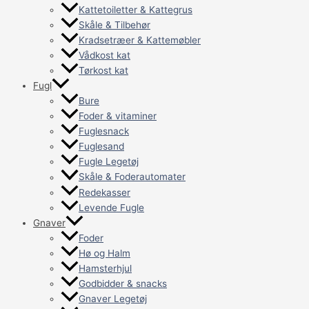
Kattetoiletter & Kattegrus
Skåle & Tilbehør
Kradsetræer & Kattemøbler
Vådkost kat
Tørkost kat
Fugl
Bure
Foder & vitaminer
Fuglesnack
Fuglesand
Fugle Legetøj
Skåle & Foderautomater
Redekasser
Levende Fugle
Gnaver
Foder
Hø og Halm
Hamsterhjul
Godbidder & snacks
Gnaver Legetøj