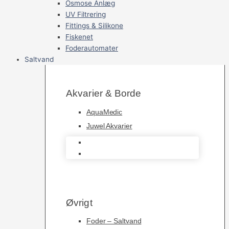
Osmose Anlæg
UV Filtrering
Fittings & Silikone
Fiskenet
Foderautomater
Saltvand
Akvarier & Borde
AquaMedic
Juwel Akvarier
AquaMedic
Juwel Akvarier
Øvrigt
Foder – Saltvand