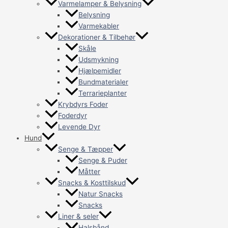
Varmelamper & Belysning
Belysning
Varmekabler
Dekorationer & Tilbehør
Skåle
Udsmykning
Hjælpemidler
Bundmaterialer
Terrarieplanter
Krybdyrs Foder
Foderdyr
Levende Dyr
Hund
Senge & Tæpper
Senge & Puder
Måtter
Snacks & Kosttilskud
Natur Snacks
Snacks
Liner & seler
Halsbånd