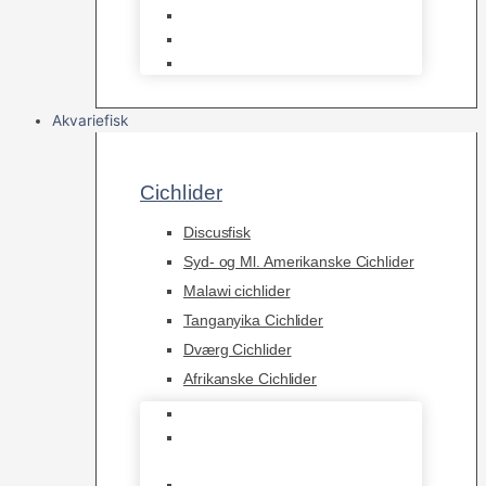
Osmose Anlæg
Reaktore
Skummere
Akvariefisk
Cichlider
Discusfisk
Syd- og Ml. Amerikanske Cichlider
Malawi cichlider
Tanganyika Cichlider
Dværg Cichlider
Afrikanske Cichlider
Discusfisk
Syd- og Ml. Amerikanske
Cichlider
Malawi cichlider