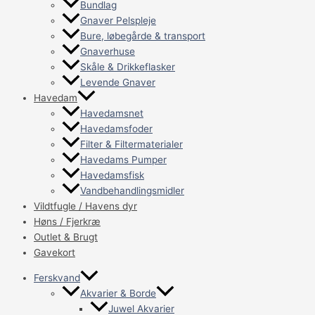
Bundlag
Gnaver Pelspleje
Bure, løbegårde & transport
Gnaverhuse
Skåle & Drikkeflasker
Levende Gnaver
Havedam
Havedamsnet
Havedamsfoder
Filter & Filtermaterialer
Havedams Pumper
Havedamsfisk
Vandbehandlingsmidler
Vildtfugle / Havens dyr
Høns / Fjerkræ
Outlet & Brugt
Gavekort
Ferskvand
Akvarier & Borde
Juwel Akvarier