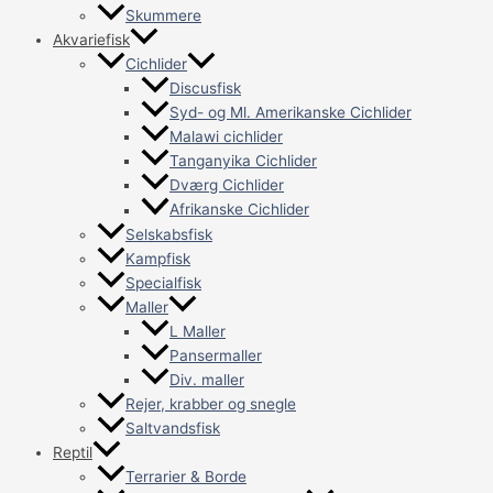
Skummere
Akvariefisk
Cichlider
Discusfisk
Syd- og Ml. Amerikanske Cichlider
Malawi cichlider
Tanganyika Cichlider
Dværg Cichlider
Afrikanske Cichlider
Selskabsfisk
Kampfisk
Specialfisk
Maller
L Maller
Pansermaller
Div. maller
Rejer, krabber og snegle
Saltvandsfisk
Reptil
Terrarier & Borde