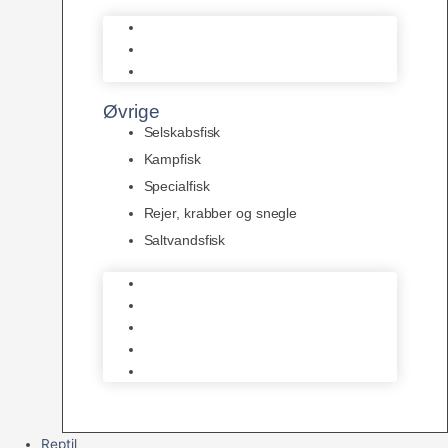
L Maller
Pansermaller
Div. maller
Øvrige
Selskabsfisk
Kampfisk
Specialfisk
Rejer, krabber og snegle
Saltvandsfisk
Selskabsfisk
Kampfisk
Specialfisk
Rejer, krabber og snegle
Saltvandsfisk
Reptil