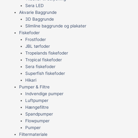
Sera LED
Akvarie Baggrunde
3D Baggrunde
Slimline baggrunde og plakater
Fiskefoder
Frostfoder
JBL tørfoder
Tropelands fiskefoder
Tropical fiskefoder
Sera fiskefoder
Superfish fiskefoder
Hikari
Pumper & Filtre
Indvendige pumper
Luftpumper
Hængefiltre
Spandpumper
Flowpumper
Pumper
Filtermateriale