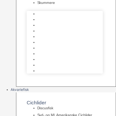
Skummere
Foder – Saltvand
LED Saltvand
Flowpumper
Måleudstyr
Vandtilberedning
Saltvands Tilbehør
Varmelegemer
Levende sten & bundlag
Osmose Anlæg
Reaktore
Skummere
Akvariefisk
Cichlider
Discusfisk
Syd- og Ml. Amerikanske Cichlider