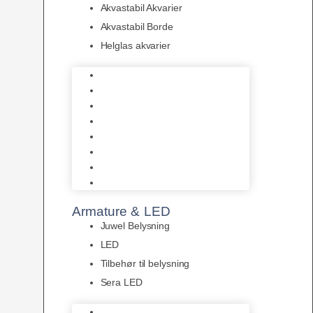
Akvastabil Akvarier
Akvastabil Borde
Helglas akvarier
Juwel Akvarier
AquaMedic
Design Akvarier
Fluval Akvarium
Akvarie Startsæt
Akvastabil Akvarier
Akvastabil Borde
Helglas akvarier
Armature & LED
Juwel Belysning
LED
Tilbehør til belysning
Sera LED
Juwel Belysning