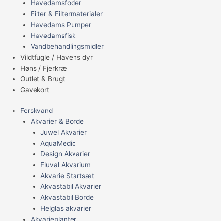
Havedamsfoder
Filter & Filtermaterialer
Havedams Pumper
Havedamsfisk
Vandbehandlingsmidler
Vildtfugle / Havens dyr
Høns / Fjerkræ
Outlet & Brugt
Gavekort
Ferskvand
Akvarier & Borde
Juwel Akvarier
AquaMedic
Design Akvarier
Fluval Akvarium
Akvarie Startsæt
Akvastabil Akvarier
Akvastabil Borde
Helglas akvarier
Akvarieplanter