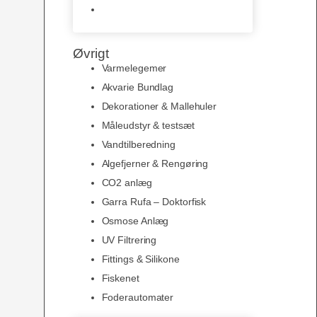
Slimline baggrunde og
plakater
Øvrigt
Varmelegemer
Akvarie Bundlag
Dekorationer & Mallehuler
Måleudstyr & testsæt
Vandtilberedning
Algefjerner & Rengøring
CO2 anlæg
Garra Rufa – Doktorfisk
Osmose Anlæg
UV Filtrering
Fittings & Silikone
Fiskenet
Foderautomater