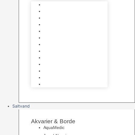
Varmelegemer
Akvarie Bundlag
Dekorationer & Mallehuler
Måleudstyr & testsæt
Vandtilberedning
Algefjerner & Rengøring
CO2 anlæg
Garra Rufa – Doktorfisk
Osmose Anlæg
UV Filtrering
Fittings & Silikone
Fiskenet
Foderautomater
Saltvand
Akvarier & Borde
AquaMedic