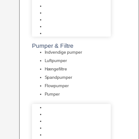
Tropelands fiskefoder
Tropical fiskefoder
Sera fiskefoder
Hikari fiskefoder
Superfish fiskefoder
Pumper & Filtre
Indvendige pumper
Luftpumper
Hængefiltre
Spandpumper
Flowpumper
Pumper
Indvendige pumper
Luftpumper
Hængefiltre
Spandpumper
Flowpumper