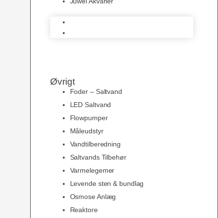
Juwel Akvarier
AquaMedic
Juwel Akvarier
Øvrigt
Foder – Saltvand
LED Saltvand
Flowpumper
Måleudstyr
Vandtilberedning
Saltvands Tilbehør
Varmelegemer
Levende sten & bundlag
Osmose Anlæg
Reaktore