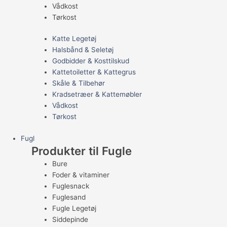
Vådkost
Tørkost
Katte Legetøj
Halsbånd & Seletøj
Godbidder & Kosttilskud
Kattetoiletter & Kattegrus
Skåle & Tilbehør
Kradsetræer & Kattemøbler
Vådkost
Tørkost
Fugl
Produkter til Fugle
Bure
Foder & vitaminer
Fuglesnack
Fuglesand
Fugle Legetøj
Siddepinde