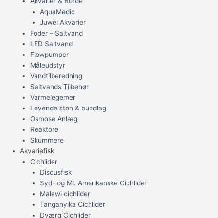
Akvarier & Borde
AquaMedic
Juwel Akvarier
Foder – Saltvand
LED Saltvand
Flowpumper
Måleudstyr
Vandtilberedning
Saltvands Tilbehør
Varmelegemer
Levende sten & bundlag
Osmose Anlæg
Reaktore
Skummere
Akvariefisk
Cichlider
Discusfisk
Syd- og Ml. Amerikanske Cichlider
Malawi cichlider
Tanganyika Cichlider
Dværg Cichlider