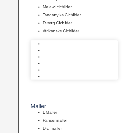
Malawi cichlider
Tanganyika Cichlider
Dværg Cichlider
Afrikanske Cichlider
Discusfisk
Syd- og Ml. Amerikanske Cichlider
Malawi cichlider
Tanganyika Cichlider
Dværg Cichlider
Afrikanske Cichlider
Maller
L Maller
Pansermaller
Div. maller