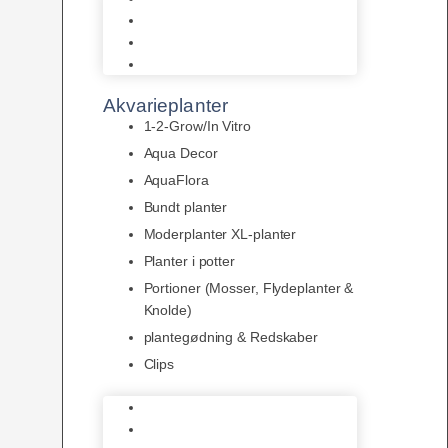
LED
Tilbehør til belysning
Sera LED
Akvarieplanter
1-2-Grow/In Vitro
Aqua Decor
AquaFlora
Bundt planter
Moderplanter XL-planter
Planter i potter
Portioner (Mosser, Flydeplanter &
Knolde)
plantegødning & Redskaber
Clips
1-2-Grow/In Vitro
Aqua Decor