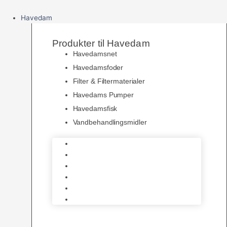
Havedam
Produkter til Havedam
Havedamsnet
Havedamsfoder
Filter & Filtermaterialer
Havedams Pumper
Havedamsfisk
Vandbehandlingsmidler
Havedamsnet
Havedamsfoder
Filter & Filtermaterialer
Havedams Pumper
Havedamsfisk
Vandbehandlingsmidler