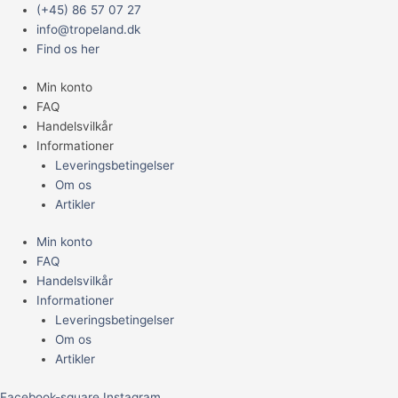
Gå
Main
KERAMIK
(+45) 86 57 07 27
til
Menu
LOGS
info@tropeland.dk
indholdet
M
Find os her
18XØ7
Min konto
CM
FAQ
antal
Handelsvilkår
Informationer
Leveringsbetingelser
Om os
Artikler
Min konto
FAQ
Handelsvilkår
Informationer
Leveringsbetingelser
Om os
Artikler
Facebook-square
Instagram