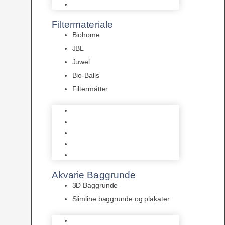
Pumper
Filtermateriale
Biohome
JBL
Juwel
Bio-Balls
Filtermåtter
Biohome
JBL
Juwel
Bio-Balls
Filtermåtter
Akvarie Baggrunde
3D Baggrunde
Slimline baggrunde og plakater
3D Baggrunde