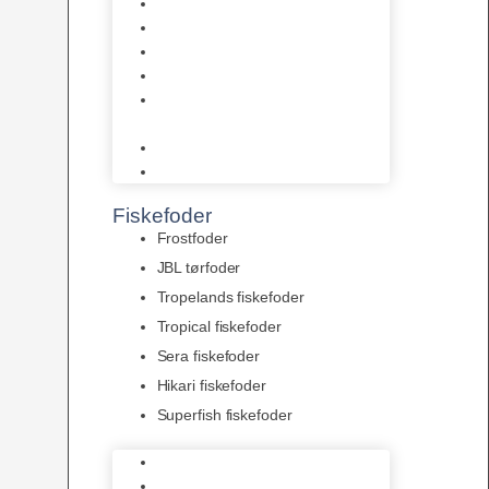
AquaFlora
Bundt planter
Moderplanter XL-planter
Planter i potter
Portioner (Mosser, Flydeplanter
& Knolde)
plantegødning & Redskaber
Clips
Fiskefoder
Frostfoder
JBL tørfoder
Tropelands fiskefoder
Tropical fiskefoder
Sera fiskefoder
Hikari fiskefoder
Superfish fiskefoder
Frostfoder
JBL tørfoder