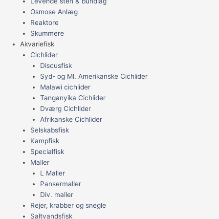
Levende sten & bundlag
Osmose Anlæg
Reaktore
Skummere
Akvariefisk
Cichlider
Discusfisk
Syd- og Ml. Amerikanske Cichlider
Malawi cichlider
Tanganyika Cichlider
Dværg Cichlider
Afrikanske Cichlider
Selskabsfisk
Kampfisk
Specialfisk
Maller
L Maller
Pansermaller
Div. maller
Rejer, krabber og snegle
Saltvandsfisk