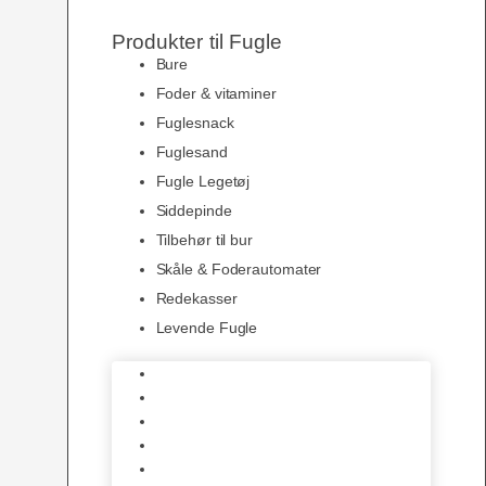
Produkter til Fugle
Bure
Foder & vitaminer
Fuglesnack
Fuglesand
Fugle Legetøj
Siddepinde
Tilbehør til bur
Skåle & Foderautomater
Redekasser
Levende Fugle
Bure
Foder & vitaminer
Fuglesnack
Fuglesand
Fugle Legetøj