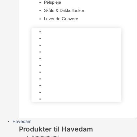
Pelspleje
Skåle & Drikkeflasker
Levende Gnavere
Foder
Hø og Halm
Godbidder & Snacks
Legetøj
Hamsterhjul
Huse & Skjul
Bundlag
Bure, løbegårde & transport
Pelspleje
Skåle & Drikkeflasker
Levende Gnavere
Havedam
Produkter til Havedam
Havedamsnet