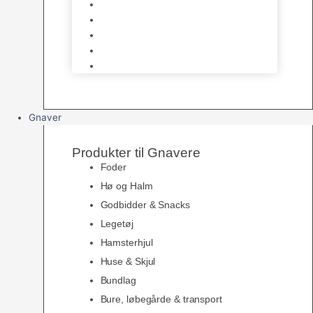
Siddepinde
Tilbehør til bur
Skåle & Foderautomater
Redekasser
Levende Fugle
Gnaver
Produkter til Gnavere
Foder
Hø og Halm
Godbidder & Snacks
Legetøj
Hamsterhjul
Huse & Skjul
Bundlag
Bure, løbegårde & transport