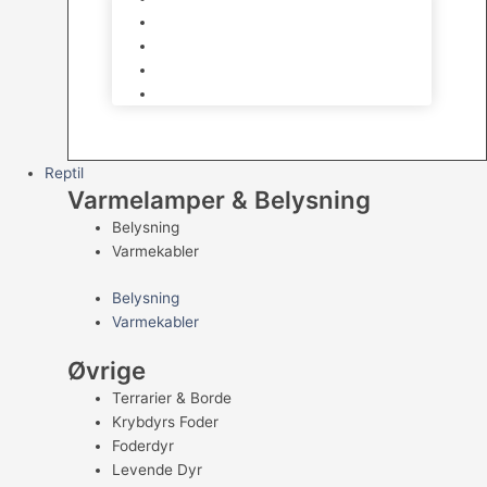
Kampfisk
Specialfisk
Rejer, krabber og snegle
Saltvandsfisk
Reptil
Varmelamper & Belysning
Belysning
Varmekabler
Belysning
Varmekabler
Øvrige
Terrarier & Borde
Krybdyrs Foder
Foderdyr
Levende Dyr