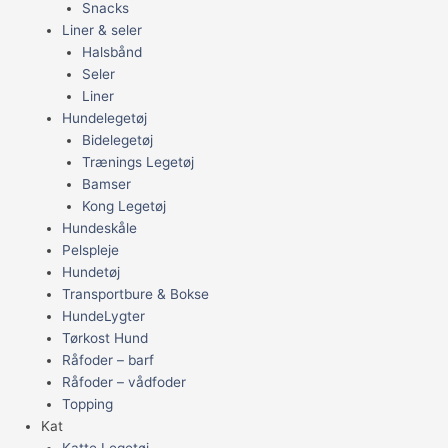
Snacks
Liner & seler
Halsbånd
Seler
Liner
Hundelegetøj
Bidelegetøj
Trænings Legetøj
Bamser
Kong Legetøj
Hundeskåle
Pelspleje
Hundetøj
Transportbure & Bokse
HundeLygter
Tørkost Hund
Råfoder – barf
Råfoder – vådfoder
Topping
Kat
Katte Legetøj