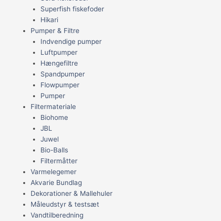
Superfish fiskefoder
Hikari
Pumper & Filtre
Indvendige pumper
Luftpumper
Hængefiltre
Spandpumper
Flowpumper
Pumper
Filtermateriale
Biohome
JBL
Juwel
Bio-Balls
Filtermåtter
Varmelegemer
Akvarie Bundlag
Dekorationer & Mallehuler
Måleudstyr & testsæt
Vandtilberedning