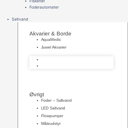
Fiskenet
Foderautomater
Saltvand
Akvarier & Borde
AquaMedic
Juwel Akvarier
AquaMedic
Juwel Akvarier
Øvrigt
Foder – Saltvand
LED Saltvand
Flowpumper
Måleudstyr