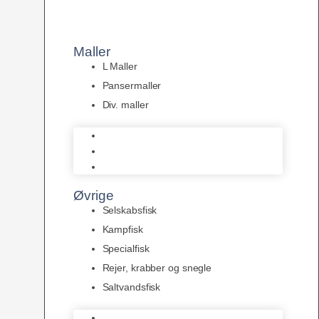
Maller
L Maller
Pansermaller
Div. maller
L Maller
Pansermaller
Div. maller
Øvrige
Selskabsfisk
Kampfisk
Specialfisk
Rejer, krabber og snegle
Saltvandsfisk
Selskabsfisk