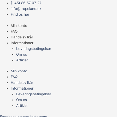
Gå
Main
Monster
(+45) 86 57 07 27
til
Menu
Fish
info@tropeland.dk
indholdet
Skeleton
Find os her
22,8
Min konto
x
FAQ
8,5
Handelsvilkår
x
Informationer
13
Leveringsbetingelser
antal
Om os
Artikler
Min konto
FAQ
Handelsvilkår
Informationer
Leveringsbetingelser
Om os
Artikler
Facebook-square
Instagram