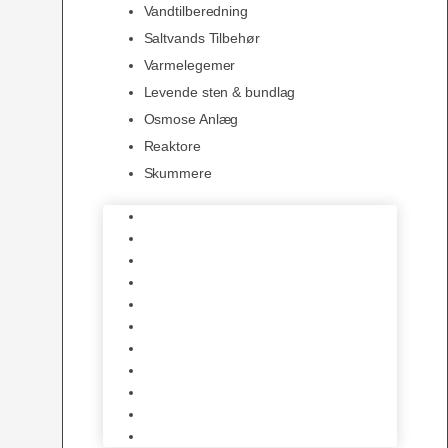
Vandtilberedning
Saltvands Tilbehør
Varmelegemer
Levende sten & bundlag
Osmose Anlæg
Reaktore
Skummere
Foder – Saltvand
LED Saltvand
Flowpumper
Måleudstyr
Vandtilberedning
Saltvands Tilbehør
Varmelegemer
Levende sten & bundlag
Osmose Anlæg
Reaktore
Skummere