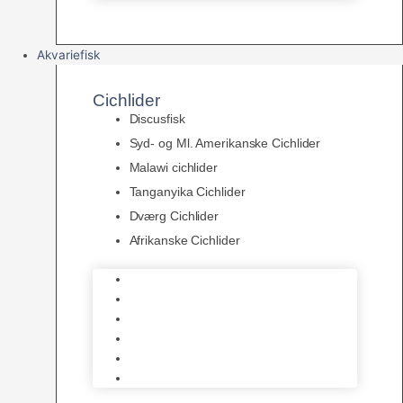
Akvariefisk
Cichlider
Discusfisk
Syd- og Ml. Amerikanske Cichlider
Malawi cichlider
Tanganyika Cichlider
Dværg Cichlider
Afrikanske Cichlider
Discusfisk
Syd- og Ml. Amerikanske Cichlider
Malawi cichlider
Tanganyika Cichlider
Dværg Cichlider
Afrikanske Cichlider