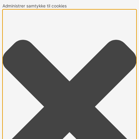
Gå
Marketing
Statistikker
Præferencer
Funktionsdygtig
Administrer samtykke til cookies
til
indholdet