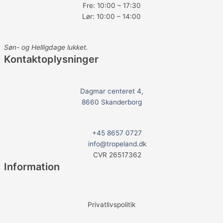
b
Fre: 10:00 – 17:30
Lør: 10:00 – 14:00
o
Søn- og Helligdage lukket.
o
Kontaktoplysninger
k
Dagmar centeret 4,
8660 Skanderborg
+45 8657 0727
info@tropeland.dk
CVR 26517362
Information
Privatlivspolitik