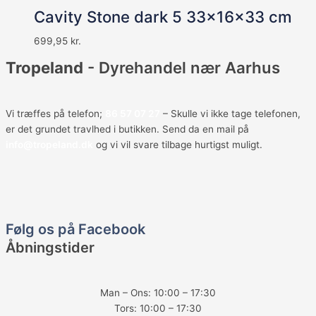
Cavity Stone dark 5 33x16x33 cm
699,95
kr.
Tropeland
- Dyrehandel nær Aarhus
Vi træffes på telefon;
86 57 07 27
– Skulle vi ikke tage telefonen,
er det grundet travlhed i butikken. Send da en mail på
info@tropeland.dk
og vi vil svare tilbage hurtigst muligt.
F
a
Følg os på Facebook
Åbningstider
c
e
Man – Ons: 10:00 – 17:30
Tors: 10:00 – 17:30