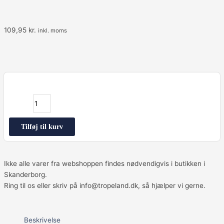
109,95
kr.
inkl. moms
Space
Shuttle
15
x
11
Tilføj til kurv
x
7,5
antal
Ikke alle varer fra webshoppen findes nødvendigvis i butikken i
Skanderborg.
Ring til os eller skriv på info@tropeland.dk, så hjælper vi gerne.
Beskrivelse