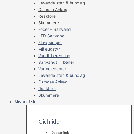
Levende sten & bundlag
Osmose Anlæg
Reaktore
Skummere
Foder – Saltvand
LED Saltvand
Flowpumper
Måleudstyr
Vandtilberedning
Saltvands Tilbehør
Varmelegemer
Levende sten & bundlag
Osmose Anlæg
Reaktore
Skummere
Akvariefisk
Cichlider
Discusfisk