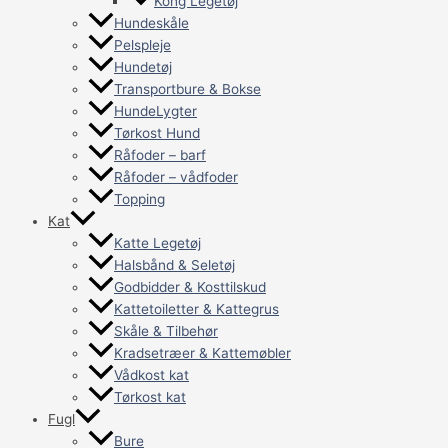
Kong Legetøj
Hundeskåle
Pelspleje
Hundetøj
Transportbure & Bokse
HundeLygter
Tørkost Hund
Råfoder – barf
Råfoder – vådfoder
Topping
Kat
Katte Legetøj
Halsbånd & Seletøj
Godbidder & Kosttilskud
Kattetoiletter & Kattegrus
Skåle & Tilbehør
Kradsetræer & Kattemøbler
Vådkost kat
Tørkost kat
Fugl
Bure