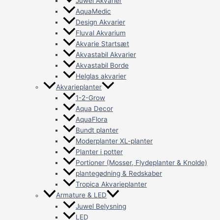
Juwel Akvarier
AquaMedic
Design Akvarier
Fluval Akvarium
Akvarie Startsæt
Akvastabil Akvarier
Akvastabil Borde
Helglas akvarier
Akvarieplanter
1-2-Grow
Aqua Decor
AquaFlora
Bundt planter
Moderplanter XL-planter
Planter i potter
Portioner (Mosser, Flydeplanter & Knolde)
plantegødning & Redskaber
Tropica Akvarieplanter
Armature & LED
Juwel Belysning
LED