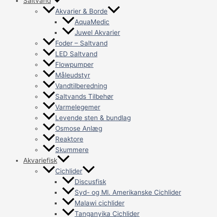
Saltvand
Akvarier & Borde
AquaMedic
Juwel Akvarier
Foder – Saltvand
LED Saltvand
Flowpumper
Måleudstyr
Vandtilberedning
Saltvands Tilbehør
Varmelegemer
Levende sten & bundlag
Osmose Anlæg
Reaktore
Skummere
Akvariefisk
Cichlider
Discusfisk
Syd- og Ml. Amerikanske Cichlider
Malawi cichlider
Tanganyika Cichlider