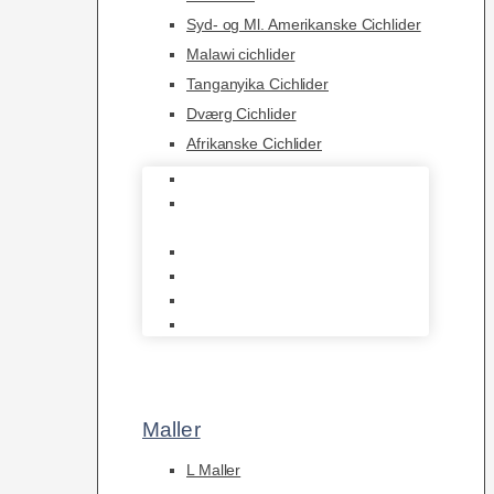
Syd- og Ml. Amerikanske Cichlider
Malawi cichlider
Tanganyika Cichlider
Dværg Cichlider
Afrikanske Cichlider
Discusfisk
Syd- og Ml. Amerikanske
Cichlider
Malawi cichlider
Tanganyika Cichlider
Dværg Cichlider
Afrikanske Cichlider
Maller
L Maller