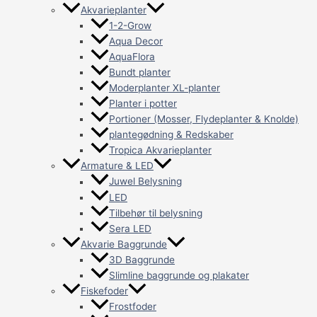
Akvarieplanter
1-2-Grow
Aqua Decor
AquaFlora
Bundt planter
Moderplanter XL-planter
Planter i potter
Portioner (Mosser, Flydeplanter & Knolde)
plantegødning & Redskaber
Tropica Akvarieplanter
Armature & LED
Juwel Belysning
LED
Tilbehør til belysning
Sera LED
Akvarie Baggrunde
3D Baggrunde
Slimline baggrunde og plakater
Fiskefoder
Frostfoder