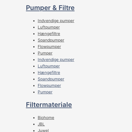
Pumper & Filtre
Indvendige pumper
Luftpumper
Hængefiltre
Spandpumper
Flowpumper
Pumper
Indvendige pumper
Luftpumper
Hængefiltre
Spandpumper
Flowpumper
Pumper
Filtermateriale
Biohome
JBL
Juwel