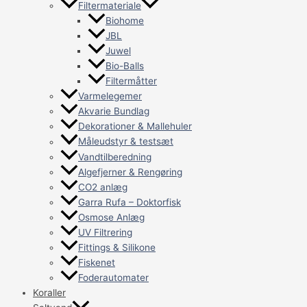
Filtermateriale
Biohome
JBL
Juwel
Bio-Balls
Filtermåtter
Varmelegemer
Akvarie Bundlag
Dekorationer & Mallehuler
Måleudstyr & testsæt
Vandtilberedning
Algefjerner & Rengøring
CO2 anlæg
Garra Rufa – Doktorfisk
Osmose Anlæg
UV Filtrering
Fittings & Silikone
Fiskenet
Foderautomater
Koraller