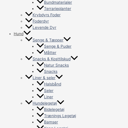
Bundmaterialer
Terrarieplanter
Krybdyrs Foder
Foderdyr
Levende Dyr
Hund
Senge & Tæpper
Senge & Puder
Måtter
Snacks & Kosttilskud
Natur Snacks
Snacks
Liner & seler
Halsbånd
Seler
Liner
Hundelegetøj
Bidelegetøj
Trænings Legetøj
Bamser