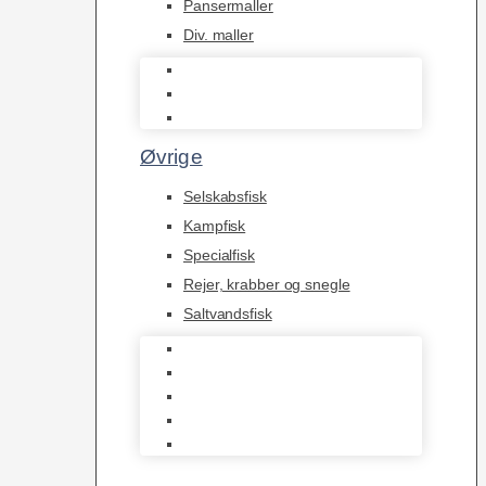
Pansermaller
Div. maller
L Maller
Pansermaller
Div. maller
Øvrige
Selskabsfisk
Kampfisk
Specialfisk
Rejer, krabber og snegle
Saltvandsfisk
Selskabsfisk
Kampfisk
Specialfisk
Rejer, krabber og snegle
Saltvandsfisk