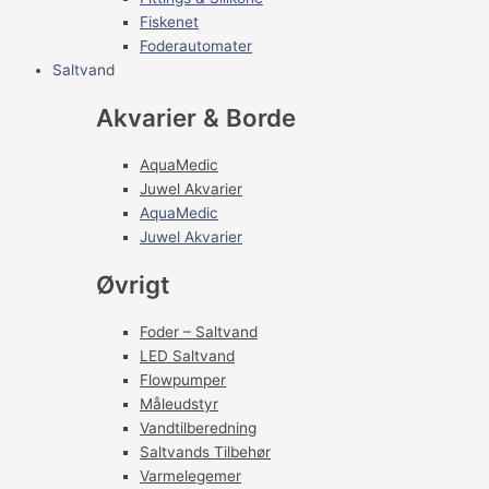
Fiskenet
Foderautomater
Saltvand
Akvarier & Borde
AquaMedic
Juwel Akvarier
AquaMedic
Juwel Akvarier
Øvrigt
Foder – Saltvand
LED Saltvand
Flowpumper
Måleudstyr
Vandtilberedning
Saltvands Tilbehør
Varmelegemer