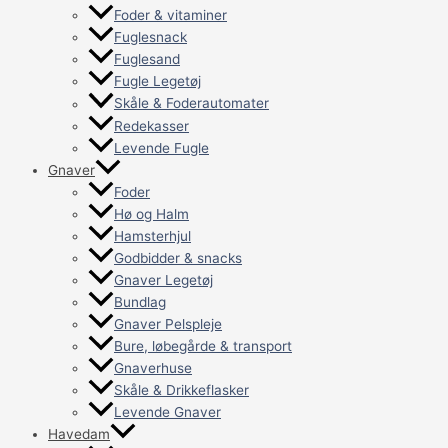
Foder & vitaminer
Fuglesnack
Fuglesand
Fugle Legetøj
Skåle & Foderautomater
Redekasser
Levende Fugle
Gnaver
Foder
Hø og Halm
Hamsterhjul
Godbidder & snacks
Gnaver Legetøj
Bundlag
Gnaver Pelspleje
Bure, løbegårde & transport
Gnaverhuse
Skåle & Drikkeflasker
Levende Gnaver
Havedam