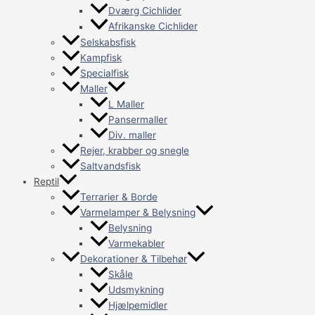
Dværg Cichlider
Afrikanske Cichlider
Selskabsfisk
Kampfisk
Specialfisk
Maller
L Maller
Pansermaller
Div. maller
Rejer, krabber og snegle
Saltvandsfisk
Reptil
Terrarier & Borde
Varmelamper & Belysning
Belysning
Varmekabler
Dekorationer & Tilbehør
Skåle
Udsmykning
Hjælpemidler