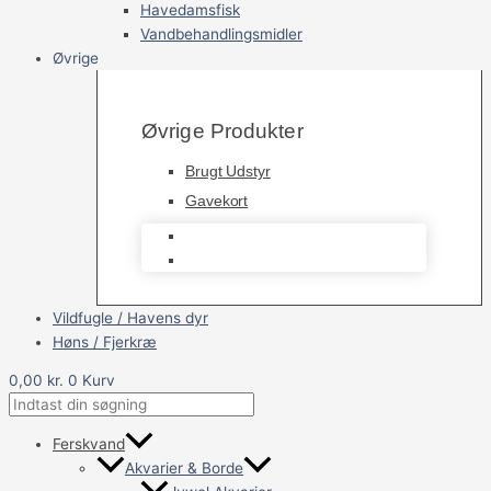
Havedamsfisk
Vandbehandlingsmidler
Øvrige
Øvrige Produkter
Brugt Udstyr
Gavekort
Brugt Udstyr
Gavekort
Vildfugle / Havens dyr
Høns / Fjerkræ
0,00
kr.
0
Kurv
Ferskvand
Akvarier & Borde