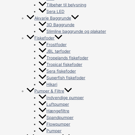
Tilbehør til belysning
Sera LED
Akvarie Baggrunde
3D Baggrunde
Slimline baggrunde og plakater
Fiskefoder
Frostfoder
JBL tørfoder
Tropelands fiskefoder
Tropical fiskefoder
Sera fiskefoder
Superfish fiskefoder
Hikari
Pumper & Filtre
Indvendige pumper
Luftpumper
Hængefiltre
Spandpumper
Flowpumper
Pumper