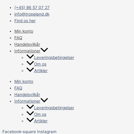
Gå
Main
Biohome
(+45) 86 57 07 27
til
Menu
Ultimate
info@tropeland.dk
indholdet
5
Find os her
kg.
antal
Min konto
FAQ
Handelsvilkår
Informationer
Leveringsbetingelser
Om os
Artikler
Min konto
FAQ
Handelsvilkår
Informationer
Leveringsbetingelser
Om os
Artikler
Facebook-square
Instagram