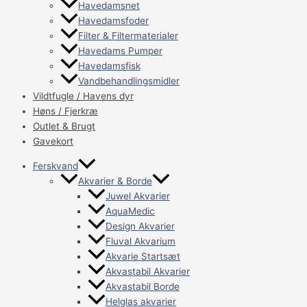
Havedamsnet
Havedamsfoder
Filter & Filtermaterialer
Havedams Pumper
Havedamsfisk
Vandbehandlingsmidler
Vildtfugle / Havens dyr
Høns / Fjerkræ
Outlet & Brugt
Gavekort
Ferskvand
Akvarier & Borde
Juwel Akvarier
AquaMedic
Design Akvarier
Fluval Akvarium
Akvarie Startsæt
Akvastabil Akvarier
Akvastabil Borde
Helglas akvarier