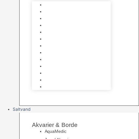
Varmelegemer
Akvarie Bundlag
Dekorationer & Mallehuler
Måleudstyr & testsæt
Vandtilberedning
Algefjerner & Rengøring
CO2 anlæg
Garra Rufa – Doktorfisk
Osmose Anlæg
UV Filtrering
Fittings & Silikone
Fiskenet
Foderautomater
Saltvand
Akvarier & Borde
AquaMedic