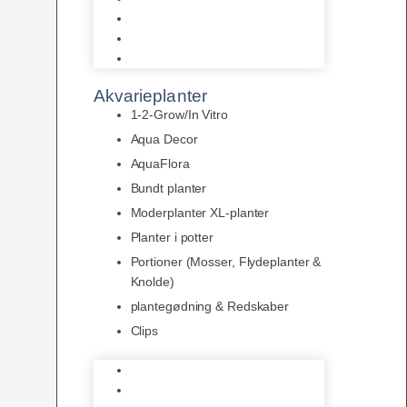
LED
Tilbehør til belysning
Sera LED
Akvarieplanter
1-2-Grow/In Vitro
Aqua Decor
AquaFlora
Bundt planter
Moderplanter XL-planter
Planter i potter
Portioner (Mosser, Flydeplanter &
Knolde)
plantegødning & Redskaber
Clips
1-2-Grow/In Vitro
Aqua Decor