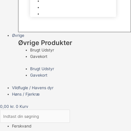
Havedams Pumper
Havedamsfisk
Vandbehandlingsmidler
Øvrige
Øvrige Produkter
Brugt Udstyr
Gavekort
Brugt Udstyr
Gavekort
Vildfugle / Havens dyr
Høns / Fjerkræ
0,00
kr.
0
Kurv
Ferskvand