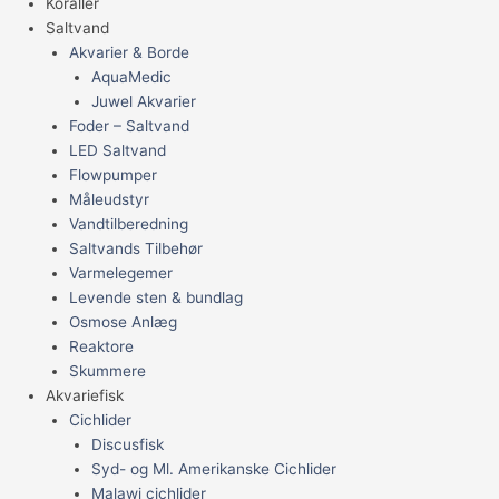
Koraller
Saltvand
Akvarier & Borde
AquaMedic
Juwel Akvarier
Foder – Saltvand
LED Saltvand
Flowpumper
Måleudstyr
Vandtilberedning
Saltvands Tilbehør
Varmelegemer
Levende sten & bundlag
Osmose Anlæg
Reaktore
Skummere
Akvariefisk
Cichlider
Discusfisk
Syd- og Ml. Amerikanske Cichlider
Malawi cichlider