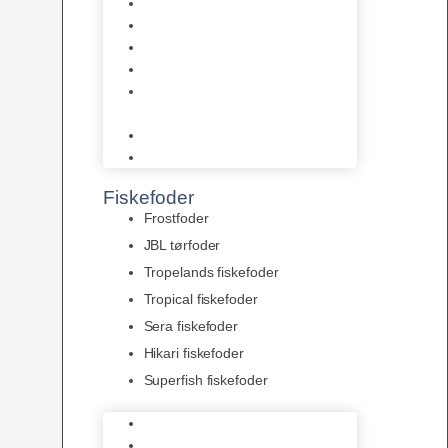
AquaFlora
Bundt planter
Moderplanter XL-planter
Planter i potter
Portioner (Mosser, Flydeplanter
& Knolde)
plantegødning & Redskaber
Clips
Fiskefoder
Frostfoder
JBL tørfoder
Tropelands fiskefoder
Tropical fiskefoder
Sera fiskefoder
Hikari fiskefoder
Superfish fiskefoder
Frostfoder
JBL tørfoder