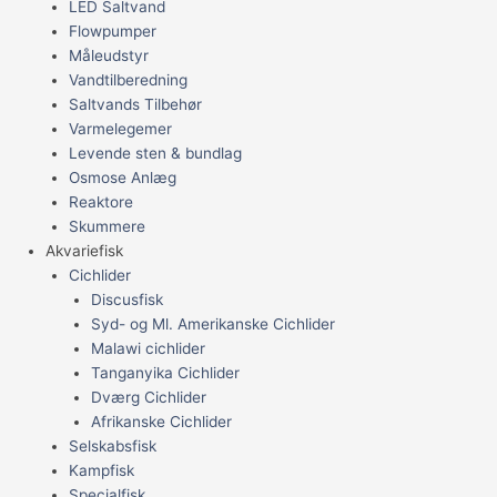
LED Saltvand
Flowpumper
Måleudstyr
Vandtilberedning
Saltvands Tilbehør
Varmelegemer
Levende sten & bundlag
Osmose Anlæg
Reaktore
Skummere
Akvariefisk
Cichlider
Discusfisk
Syd- og Ml. Amerikanske Cichlider
Malawi cichlider
Tanganyika Cichlider
Dværg Cichlider
Afrikanske Cichlider
Selskabsfisk
Kampfisk
Specialfisk