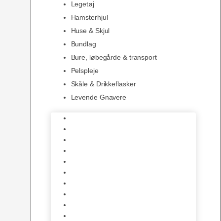
Legetøj
Hamsterhjul
Huse & Skjul
Bundlag
Bure, løbegårde & transport
Pelspleje
Skåle & Drikkeflasker
Levende Gnavere
Foder
Hø og Halm
Godbidder & Snacks
Legetøj
Hamsterhjul
Huse & Skjul
Bundlag
Bure, løbegårde & transport
Pelspleje
Skåle & Drikkeflasker