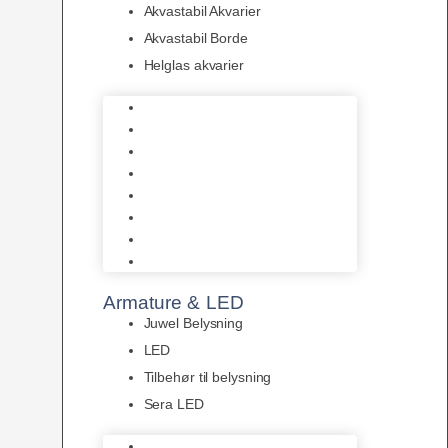
Akvastabil Akvarier
Akvastabil Borde
Helglas akvarier
Juwel Akvarier
AquaMedic
Design Akvarier
Fluval Akvarium
Akvarie Startsæt
Akvastabil Akvarier
Akvastabil Borde
Helglas akvarier
Armature & LED
Juwel Belysning
LED
Tilbehør til belysning
Sera LED
Juwel Belysning