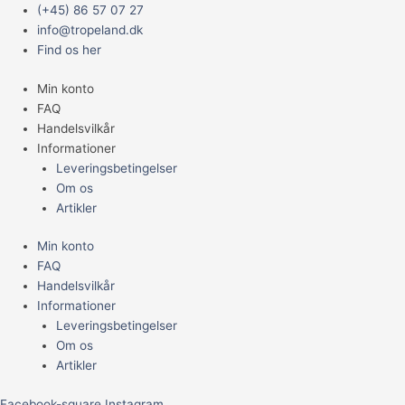
Gå
Main
Nitrax
Prisinterval:
Prisinterval:
Prisinterval:
Prisinterval:
(+45) 86 57 07 27
til
Menu
Bioflow
44,95 kr.
39,95 kr.
39,95 kr.
74,95 kr.
info@tropeland.dk
indholdet
antal
til
til
til
til
Find os her
89,95 kr.
54,95 kr.
54,95 kr.
119,95 kr.
Min konto
FAQ
Handelsvilkår
Informationer
Leveringsbetingelser
Om os
Artikler
Min konto
FAQ
Handelsvilkår
Informationer
Leveringsbetingelser
Om os
Artikler
Facebook-square
Instagram