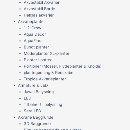
Akvastabil Akvarier
Akvastabil Borde
Helglas akvarier
Akvarieplanter
1-2-Grow
Aqua Decor
AquaFlora
Bundt planter
Moderplanter XL-planter
Planter i potter
Portioner (Mosser, Flydeplanter & Knolde)
plantegødning & Redskaber
Tropica Akvarieplanter
Armature & LED
Juwel Belysning
LED
Tilbehør til belysning
Sera LED
Akvarie Baggrunde
3D Baggrunde
Slimline baggrunde og plakater