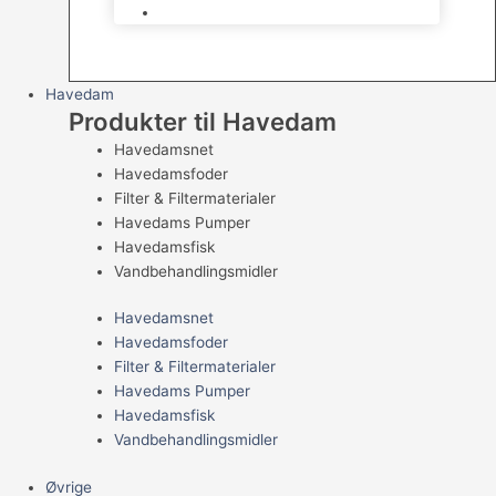
Levende Gnavere
Havedam
Produkter til Havedam
Havedamsnet
Havedamsfoder
Filter & Filtermaterialer
Havedams Pumper
Havedamsfisk
Vandbehandlingsmidler
Havedamsnet
Havedamsfoder
Filter & Filtermaterialer
Havedams Pumper
Havedamsfisk
Vandbehandlingsmidler
Øvrige