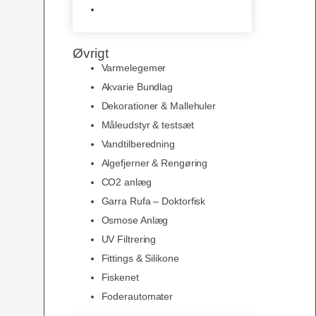
Slimline baggrunde og
plakater
Øvrigt
Varmelegemer
Akvarie Bundlag
Dekorationer & Mallehuler
Måleudstyr & testsæt
Vandtilberedning
Algefjerner & Rengøring
CO2 anlæg
Garra Rufa – Doktorfisk
Osmose Anlæg
UV Filtrering
Fittings & Silikone
Fiskenet
Foderautomater