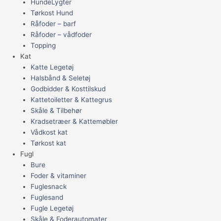
HundeLygter
Tørkost Hund
Råfoder – barf
Råfoder – vådfoder
Topping
Kat
Katte Legetøj
Halsbånd & Seletøj
Godbidder & Kosttilskud
Kattetoiletter & Kattegrus
Skåle & Tilbehør
Kradsetræer & Kattemøbler
Vådkost kat
Tørkost kat
Fugl
Bure
Foder & vitaminer
Fuglesnack
Fuglesand
Fugle Legetøj
Skåle & Foderautomater