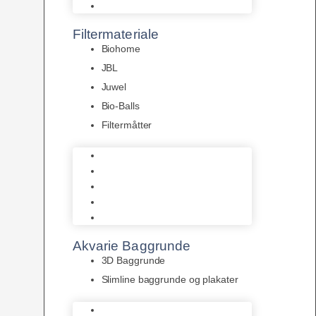
Pumper
Filtermateriale
Biohome
JBL
Juwel
Bio-Balls
Filtermåtter
Biohome
JBL
Juwel
Bio-Balls
Filtermåtter
Akvarie Baggrunde
3D Baggrunde
Slimline baggrunde og plakater
3D Baggrunde