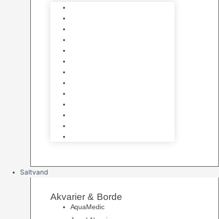
Varmelegemer
Akvarie Bundlag
Dekorationer & Mallehuler
Måleudstyr & testsæt
Vandtilberedning
Algefjerner & Rengøring
CO2 anlæg
Garra Rufa – Doktorfisk
Osmose Anlæg
UV Filtrering
Fittings & Silikone
Fiskenet
Foderautomater
Saltvand
Akvarier & Borde
AquaMedic