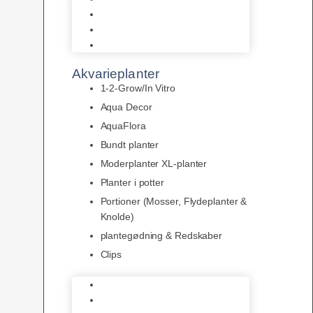
LED
Tilbehør til belysning
Sera LED
Akvarieplanter
1-2-Grow/In Vitro
Aqua Decor
AquaFlora
Bundt planter
Moderplanter XL-planter
Planter i potter
Portioner (Mosser, Flydeplanter &
Knolde)
plantegødning & Redskaber
Clips
1-2-Grow/In Vitro
Aqua Decor