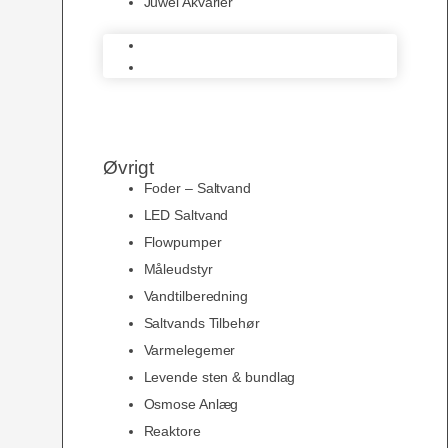
Juwel Akvarier
AquaMedic
Juwel Akvarier
Øvrigt
Foder – Saltvand
LED Saltvand
Flowpumper
Måleudstyr
Vandtilberedning
Saltvands Tilbehør
Varmelegemer
Levende sten & bundlag
Osmose Anlæg
Reaktore