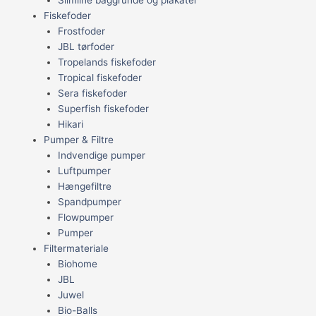
Fiskefoder
Frostfoder
JBL tørfoder
Tropelands fiskefoder
Tropical fiskefoder
Sera fiskefoder
Superfish fiskefoder
Hikari
Pumper & Filtre
Indvendige pumper
Luftpumper
Hængefiltre
Spandpumper
Flowpumper
Pumper
Filtermateriale
Biohome
JBL
Juwel
Bio-Balls