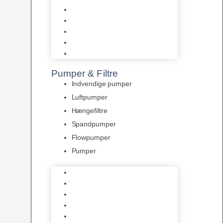
Tropelands fiskefoder
Tropical fiskefoder
Sera fiskefoder
Hikari fiskefoder
Superfish fiskefoder
Pumper & Filtre
Indvendige pumper
Luftpumper
Hængefiltre
Spandpumper
Flowpumper
Pumper
Indvendige pumper
Luftpumper
Hængefiltre
Spandpumper
Flowpumper