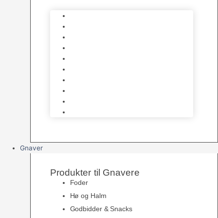
Bure
Foder & vitaminer
Fuglesnack
Fuglesand
Fugle Legetøj
Siddepinde
Tilbehør til bur
Skåle & Foderautomater
Redekasser
Levende Fugle
Gnaver
Produkter til Gnavere
Foder
Hø og Halm
Godbidder & Snacks