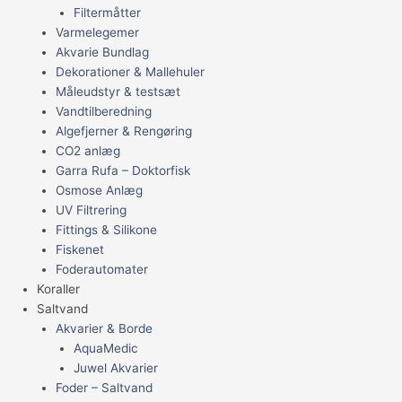
Filtermåtter
Varmelegemer
Akvarie Bundlag
Dekorationer & Mallehuler
Måleudstyr & testsæt
Vandtilberedning
Algefjerner & Rengøring
CO2 anlæg
Garra Rufa – Doktorfisk
Osmose Anlæg
UV Filtrering
Fittings & Silikone
Fiskenet
Foderautomater
Koraller
Saltvand
Akvarier & Borde
AquaMedic
Juwel Akvarier
Foder – Saltvand