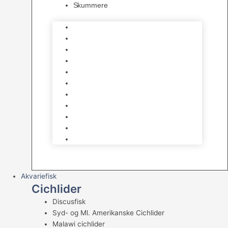
Skummere
Foder – Saltvand
LED Saltvand
Flowpumper
Måleudstyr
Vandtilberedning
Saltvands Tilbehør
Varmelegemer
Levende sten & bundlag
Osmose Anlæg
Reaktore
Skummere
Akvariefisk
Cichlider
Discusfisk
Syd- og Ml. Amerikanske Cichlider
Malawi cichlider