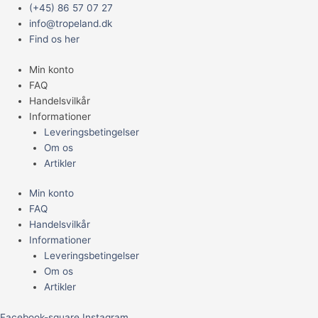
Gå
Main
10
(+45) 86 57 07 27
til
Menu
x
info@tropeland.dk
indholdet
Gammarus
Find os her
100
Min konto
Gr
FAQ
Blister
Handelsvilkår
antal
Informationer
Leveringsbetingelser
Om os
Artikler
Min konto
FAQ
Handelsvilkår
Informationer
Leveringsbetingelser
Om os
Artikler
Facebook-square
Instagram