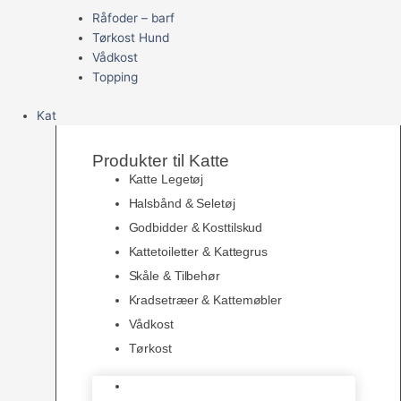
Råfoder – barf
Tørkost Hund
Vådkost
Topping
Kat
Produkter til Katte
Katte Legetøj
Halsbånd & Seletøj
Godbidder & Kosttilskud
Kattetoiletter & Kattegrus
Skåle & Tilbehør
Kradsetræer & Kattemøbler
Vådkost
Tørkost
Katte Legetøj