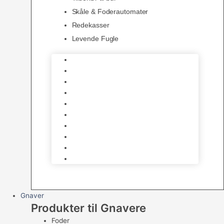
Skåle & Foderautomater
Redekasser
Levende Fugle
Bure
Foder & vitaminer
Fuglesnack
Fuglesand
Fugle Legetøj
Siddepinde
Tilbehør til bur
Skåle & Foderautomater
Redekasser
Levende Fugle
Gnaver
Produkter til Gnavere
Foder