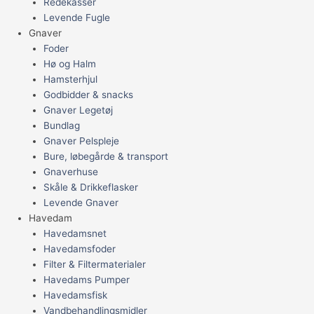
Redekasser
Levende Fugle
Gnaver
Foder
Hø og Halm
Hamsterhjul
Godbidder & snacks
Gnaver Legetøj
Bundlag
Gnaver Pelspleje
Bure, løbegårde & transport
Gnaverhuse
Skåle & Drikkeflasker
Levende Gnaver
Havedam
Havedamsnet
Havedamsfoder
Filter & Filtermaterialer
Havedams Pumper
Havedamsfisk
Vandbehandlingsmidler