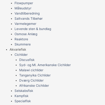
Flowpumper
Måleudstyr
Vandtilberedning
Saltvands Tilbehør
Varmelegemer
Levende sten & bundlag
Osmose Anlæg
Reaktore
Skummere
Akvariefisk
Cichlider
Discusfisk
Syd- og Ml. Amerikanske Cichlider
Malawi cichlider
Tanganyika Cichlider
Dværg Cichlider
Afrikanske Cichlider
Selskabsfisk
Kampfisk
Specialfisk