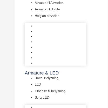
Akvastabil Akvarier
Akvastabil Borde
Helglas akvarier
Juwel Akvarier
AquaMedic
Design Akvarier
Fluval Akvarium
Akvarie Startsæt
Akvastabil Akvarier
Akvastabil Borde
Helglas akvarier
Armature & LED
Juwel Belysning
LED
Tilbehør til belysning
Sera LED
Juwel Belysning