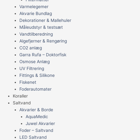
Varmelegemer
Akvarie Bundlag
Dekorationer & Mallehuler
Måleudstyr & testsæt
Vandtilberedning
Algefjerner & Rengøring
CO2 anlæg
Garra Rufa – Doktorfisk
Osmose Anlæg
UV Filtrering
Fittings & Silikone
Fiskenet
Foderautomater
Koraller
Saltvand
Akvarier & Borde
AquaMedic
Juwel Akvarier
Foder – Saltvand
LED Saltvand