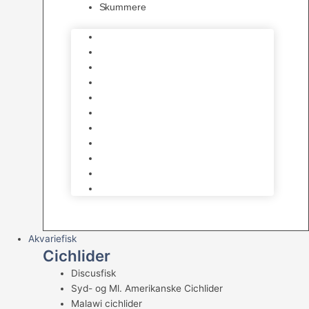
Skummere
Foder – Saltvand
LED Saltvand
Flowpumper
Måleudstyr
Vandtilberedning
Saltvands Tilbehør
Varmelegemer
Levende sten & bundlag
Osmose Anlæg
Reaktore
Skummere
Akvariefisk
Cichlider
Discusfisk
Syd- og Ml. Amerikanske Cichlider
Malawi cichlider