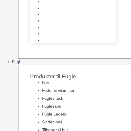
Halsbånd & Seletøj
Godbidder & Kosttilskud
Kattetoiletter & Kattegrus
Skåle & Tilbehør
Kradsetræer & Kattemøbler
Vådkost
Tørkost
Fugl
Produkter til Fugle
Bure
Foder & vitaminer
Fuglesnack
Fuglesand
Fugle Legetøj
Siddepinde
Tilbehør til bur