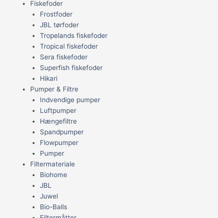
Fiskefoder
Frostfoder
JBL tørfoder
Tropelands fiskefoder
Tropical fiskefoder
Sera fiskefoder
Superfish fiskefoder
Hikari
Pumper & Filtre
Indvendige pumper
Luftpumper
Hængefiltre
Spandpumper
Flowpumper
Pumper
Filtermateriale
Biohome
JBL
Juwel
Bio-Balls
Filtermåtter