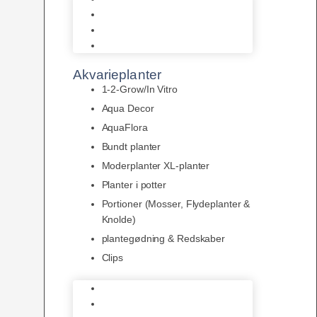
LED
Tilbehør til belysning
Sera LED
Akvarieplanter
1-2-Grow/In Vitro
Aqua Decor
AquaFlora
Bundt planter
Moderplanter XL-planter
Planter i potter
Portioner (Mosser, Flydeplanter &
Knolde)
plantegødning & Redskaber
Clips
1-2-Grow/In Vitro
Aqua Decor