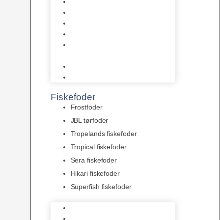
AquaFlora
Bundt planter
Moderplanter XL-planter
Planter i potter
Portioner (Mosser, Flydeplanter
& Knolde)
plantegødning & Redskaber
Clips
Fiskefoder
Frostfoder
JBL tørfoder
Tropelands fiskefoder
Tropical fiskefoder
Sera fiskefoder
Hikari fiskefoder
Superfish fiskefoder
Frostfoder
JBL tørfoder