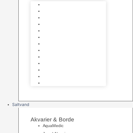
Varmelegemer
Akvarie Bundlag
Dekorationer & Mallehuler
Måleudstyr & testsæt
Vandtilberedning
Algefjerner & Rengøring
CO2 anlæg
Garra Rufa – Doktorfisk
Osmose Anlæg
UV Filtrering
Fittings & Silikone
Fiskenet
Foderautomater
Saltvand
Akvarier & Borde
AquaMedic