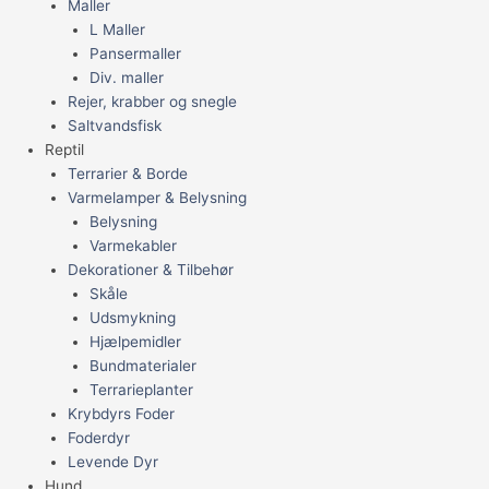
Maller
L Maller
Pansermaller
Div. maller
Rejer, krabber og snegle
Saltvandsfisk
Reptil
Terrarier & Borde
Varmelamper & Belysning
Belysning
Varmekabler
Dekorationer & Tilbehør
Skåle
Udsmykning
Hjælpemidler
Bundmaterialer
Terrarieplanter
Krybdyrs Foder
Foderdyr
Levende Dyr
Hund