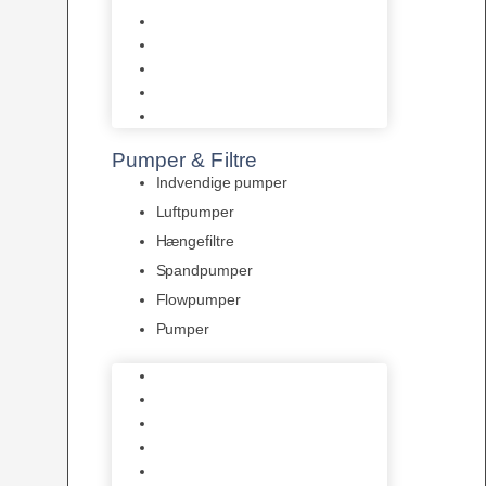
Tropelands fiskefoder
Tropical fiskefoder
Sera fiskefoder
Hikari fiskefoder
Superfish fiskefoder
Pumper & Filtre
Indvendige pumper
Luftpumper
Hængefiltre
Spandpumper
Flowpumper
Pumper
Indvendige pumper
Luftpumper
Hængefiltre
Spandpumper
Flowpumper