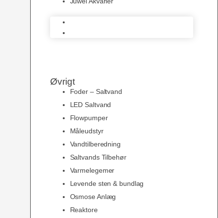
Juwel Akvarier
AquaMedic
Juwel Akvarier
Øvrigt
Foder – Saltvand
LED Saltvand
Flowpumper
Måleudstyr
Vandtilberedning
Saltvands Tilbehør
Varmelegemer
Levende sten & bundlag
Osmose Anlæg
Reaktore