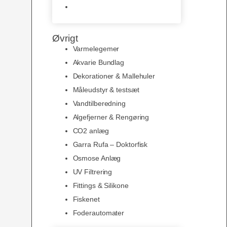
Slimline baggrunde og
plakater
Øvrigt
Varmelegemer
Akvarie Bundlag
Dekorationer & Mallehuler
Måleudstyr & testsæt
Vandtilberedning
Algefjerner & Rengøring
CO2 anlæg
Garra Rufa – Doktorfisk
Osmose Anlæg
UV Filtrering
Fittings & Silikone
Fiskenet
Foderautomater