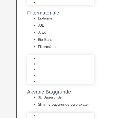
Pumper
Filtermateriale
Biohome
JBL
Juwel
Bio-Balls
Filtermåtter
Biohome
JBL
Juwel
Bio-Balls
Filtermåtter
Akvarie Baggrunde
3D Baggrunde
Slimline baggrunde og plakater
3D Baggrunde