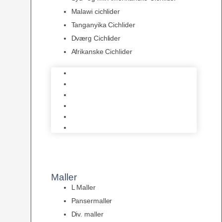
Malawi cichlider
Tanganyika Cichlider
Dværg Cichlider
Afrikanske Cichlider
Discusfisk
Syd- og Ml. Amerikanske Cichlider
Malawi cichlider
Tanganyika Cichlider
Dværg Cichlider
Afrikanske Cichlider
Maller
L Maller
Pansermaller
Div. maller