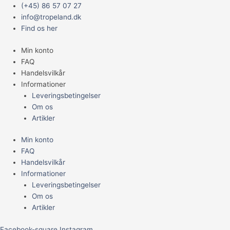
Gå
Main
10
(+45) 86 57 07 27
til
Menu
x
info@tropeland.dk
indholdet
Lancefish
Find os her
Blister
Min konto
100
FAQ
Gr.
Handelsvilkår
antal
Informationer
Leveringsbetingelser
Om os
Artikler
Min konto
FAQ
Handelsvilkår
Informationer
Leveringsbetingelser
Om os
Artikler
Facebook-square
Instagram