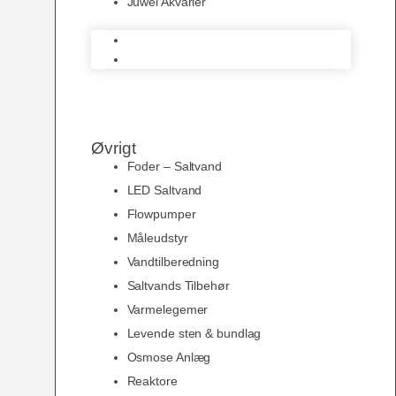
Juwel Akvarier
AquaMedic
Juwel Akvarier
Øvrigt
Foder – Saltvand
LED Saltvand
Flowpumper
Måleudstyr
Vandtilberedning
Saltvands Tilbehør
Varmelegemer
Levende sten & bundlag
Osmose Anlæg
Reaktore