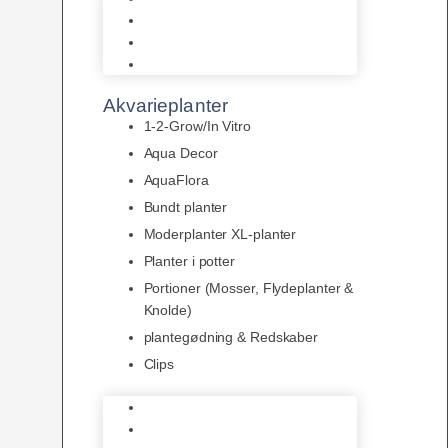
LED
Tilbehør til belysning
Sera LED
Akvarieplanter
1-2-Grow/In Vitro
Aqua Decor
AquaFlora
Bundt planter
Moderplanter XL-planter
Planter i potter
Portioner (Mosser, Flydeplanter &
Knolde)
plantegødning & Redskaber
Clips
1-2-Grow/In Vitro
Aqua Decor