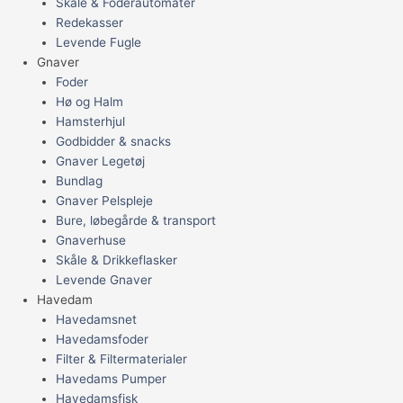
Skåle & Foderautomater
Redekasser
Levende Fugle
Gnaver
Foder
Hø og Halm
Hamsterhjul
Godbidder & snacks
Gnaver Legetøj
Bundlag
Gnaver Pelspleje
Bure, løbegårde & transport
Gnaverhuse
Skåle & Drikkeflasker
Levende Gnaver
Havedam
Havedamsnet
Havedamsfoder
Filter & Filtermaterialer
Havedams Pumper
Havedamsfisk