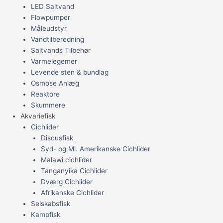
LED Saltvand
Flowpumper
Måleudstyr
Vandtilberedning
Saltvands Tilbehør
Varmelegemer
Levende sten & bundlag
Osmose Anlæg
Reaktore
Skummere
Akvariefisk
Cichlider
Discusfisk
Syd- og Ml. Amerikanske Cichlider
Malawi cichlider
Tanganyika Cichlider
Dværg Cichlider
Afrikanske Cichlider
Selskabsfisk
Kampfisk