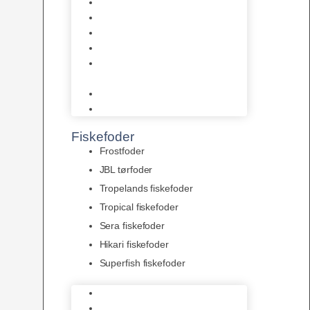
AquaFlora
Bundt planter
Moderplanter XL-planter
Planter i potter
Portioner (Mosser, Flydeplanter
& Knolde)
plantegødning & Redskaber
Clips
Fiskefoder
Frostfoder
JBL tørfoder
Tropelands fiskefoder
Tropical fiskefoder
Sera fiskefoder
Hikari fiskefoder
Superfish fiskefoder
Frostfoder
JBL tørfoder