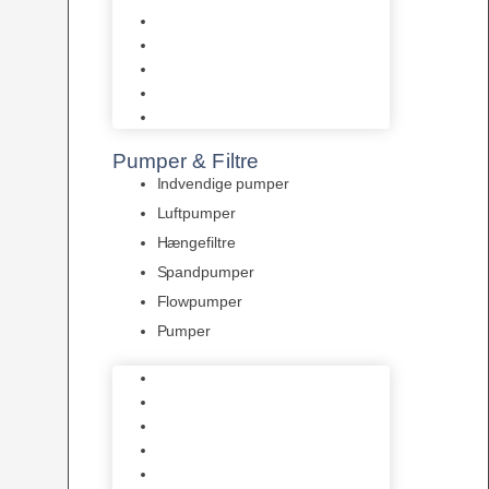
Tropelands fiskefoder
Tropical fiskefoder
Sera fiskefoder
Hikari fiskefoder
Superfish fiskefoder
Pumper & Filtre
Indvendige pumper
Luftpumper
Hængefiltre
Spandpumper
Flowpumper
Pumper
Indvendige pumper
Luftpumper
Hængefiltre
Spandpumper
Flowpumper