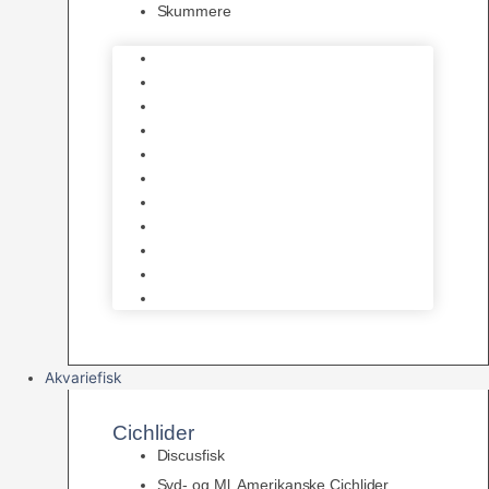
Skummere
Foder – Saltvand
LED Saltvand
Flowpumper
Måleudstyr
Vandtilberedning
Saltvands Tilbehør
Varmelegemer
Levende sten & bundlag
Osmose Anlæg
Reaktore
Skummere
Akvariefisk
Cichlider
Discusfisk
Syd- og Ml. Amerikanske Cichlider