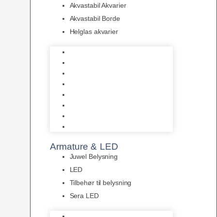
Akvastabil Akvarier
Akvastabil Borde
Helglas akvarier
Juwel Akvarier
AquaMedic
Design Akvarier
Fluval Akvarium
Akvarie Startsæt
Akvastabil Akvarier
Akvastabil Borde
Helglas akvarier
Armature & LED
Juwel Belysning
LED
Tilbehør til belysning
Sera LED
Juwel Belysning