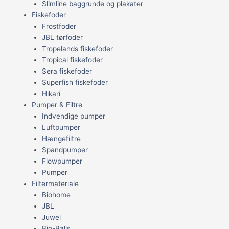
Slimline baggrunde og plakater
Fiskefoder
Frostfoder
JBL tørfoder
Tropelands fiskefoder
Tropical fiskefoder
Sera fiskefoder
Superfish fiskefoder
Hikari
Pumper & Filtre
Indvendige pumper
Luftpumper
Hængefiltre
Spandpumper
Flowpumper
Pumper
Filtermateriale
Biohome
JBL
Juwel
Bio-Balls