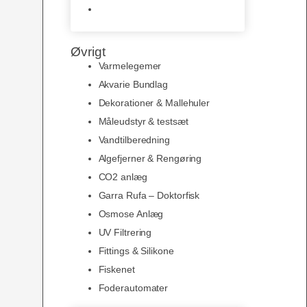
Slimline baggrunde og
plakater
Øvrigt
Varmelegemer
Akvarie Bundlag
Dekorationer & Mallehuler
Måleudstyr & testsæt
Vandtilberedning
Algefjerner & Rengøring
CO2 anlæg
Garra Rufa – Doktorfisk
Osmose Anlæg
UV Filtrering
Fittings & Silikone
Fiskenet
Foderautomater