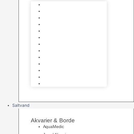
Varmelegemer
Akvarie Bundlag
Dekorationer & Mallehuler
Måleudstyr & testsæt
Vandtilberedning
Algefjerner & Rengøring
CO2 anlæg
Garra Rufa – Doktorfisk
Osmose Anlæg
UV Filtrering
Fittings & Silikone
Fiskenet
Foderautomater
Saltvand
Akvarier & Borde
AquaMedic