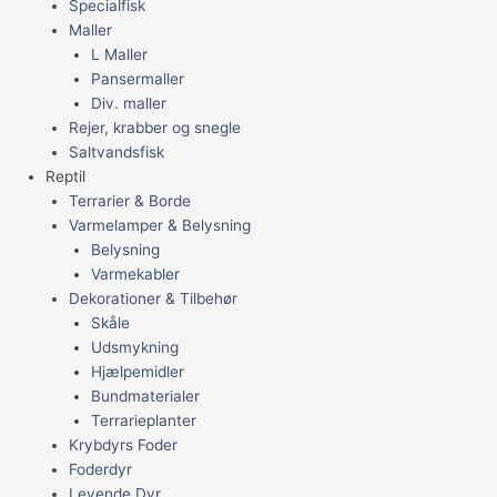
Specialfisk
Maller
L Maller
Pansermaller
Div. maller
Rejer, krabber og snegle
Saltvandsfisk
Reptil
Terrarier & Borde
Varmelamper & Belysning
Belysning
Varmekabler
Dekorationer & Tilbehør
Skåle
Udsmykning
Hjælpemidler
Bundmaterialer
Terrarieplanter
Krybdyrs Foder
Foderdyr
Levende Dyr