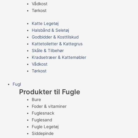
Vådkost
Tørkost
Katte Legetøj
Halsbånd & Seletøj
Godbidder & Kosttilskud
Kattetoiletter & Kattegrus
Skåle & Tilbehør
Kradsetræer & Kattemøbler
Vådkost
Tørkost
Fugl
Produkter til Fugle
Bure
Foder & vitaminer
Fuglesnack
Fuglesand
Fugle Legetøj
Siddepinde