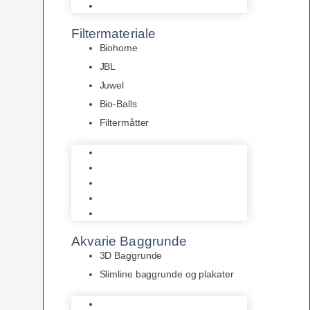
Pumper
Filtermateriale
Biohome
JBL
Juwel
Bio-Balls
Filtermåtter
Biohome
JBL
Juwel
Bio-Balls
Filtermåtter
Akvarie Baggrunde
3D Baggrunde
Slimline baggrunde og plakater
3D Baggrunde