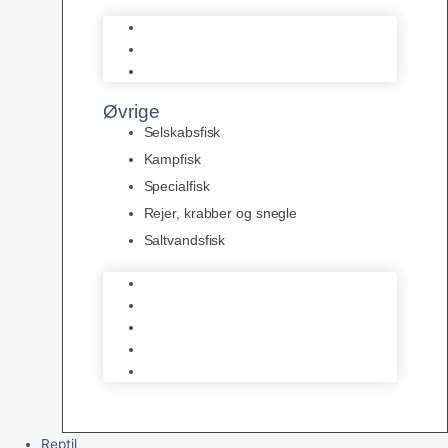
L Maller
Pansermaller
Div. maller
Øvrige
Selskabsfisk
Kampfisk
Specialfisk
Rejer, krabber og snegle
Saltvandsfisk
Selskabsfisk
Kampfisk
Specialfisk
Rejer, krabber og snegle
Saltvandsfisk
Reptil