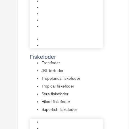
AquaFlora
Bundt planter
Moderplanter XL-planter
Planter i potter
Portioner (Mosser, Flydeplanter
& Knolde)
plantegødning & Redskaber
Clips
Fiskefoder
Frostfoder
JBL tørfoder
Tropelands fiskefoder
Tropical fiskefoder
Sera fiskefoder
Hikari fiskefoder
Superfish fiskefoder
Frostfoder
JBL tørfoder