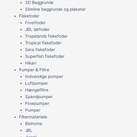
3D Baggrunde
Slimline baggrunde og plakater
Fiskefoder
Frostfoder
JBL tørfoder
Tropelands fiskefoder
Tropical fiskefoder
Sera fiskefoder
Superfish fiskefoder
Hikari
Pumper & Filtre
Indvendige pumper
Luftpumper
Hængefiltre
Spandpumper
Flowpumper
Pumper
Filtermateriale
Biohome
JBL
Juwel