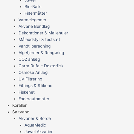
Bio-Balls
Filtermåtter
Varmelegemer
Akvarie Bundlag
Dekorationer & Mallehuler
Måleudstyr & testsæt
Vandtilberedning
Algefjerner & Rengøring
CO2 anlæg
Garra Rufa – Doktorfisk
Osmose Anlæg
UV Filtrering
Fittings & Silikone
Fiskenet
Foderautomater
Koraller
Saltvand
Akvarier & Borde
AquaMedic
Juwel Akvarier