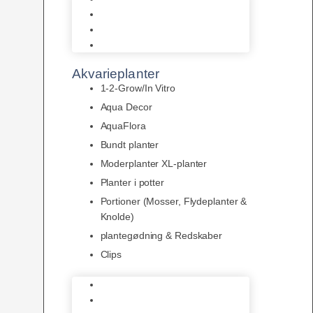
LED
Tilbehør til belysning
Sera LED
Akvarieplanter
1-2-Grow/In Vitro
Aqua Decor
AquaFlora
Bundt planter
Moderplanter XL-planter
Planter i potter
Portioner (Mosser, Flydeplanter &
Knolde)
plantegødning & Redskaber
Clips
1-2-Grow/In Vitro
Aqua Decor