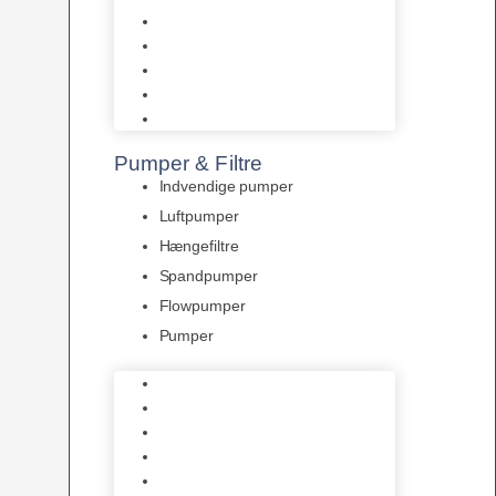
Tropelands fiskefoder
Tropical fiskefoder
Sera fiskefoder
Hikari fiskefoder
Superfish fiskefoder
Pumper & Filtre
Indvendige pumper
Luftpumper
Hængefiltre
Spandpumper
Flowpumper
Pumper
Indvendige pumper
Luftpumper
Hængefiltre
Spandpumper
Flowpumper