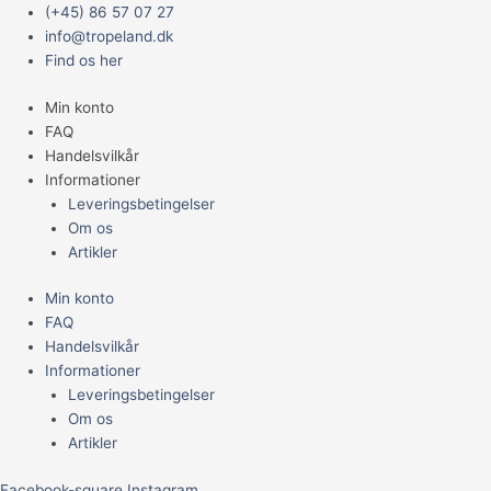
Gå
Main
Discus
Prisinterval:
Prisinterval:
(+45) 86 57 07 27
til
Menu
foder
89,95 kr.
79,95 kr.
info@tropeland.dk
indholdet
500
til
til
Find os her
g
209,95 kr.
449,95 kr.
Min konto
(stendker)
FAQ
x
Handelsvilkår
5
Informationer
stk.
Leveringsbetingelser
antal
Om os
Artikler
Min konto
FAQ
Handelsvilkår
Informationer
Leveringsbetingelser
Om os
Artikler
Facebook-square
Instagram