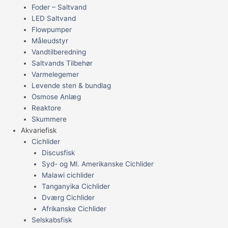
Foder – Saltvand
LED Saltvand
Flowpumper
Måleudstyr
Vandtilberedning
Saltvands Tilbehør
Varmelegemer
Levende sten & bundlag
Osmose Anlæg
Reaktore
Skummere
Akvariefisk
Cichlider
Discusfisk
Syd- og Ml. Amerikanske Cichlider
Malawi cichlider
Tanganyika Cichlider
Dværg Cichlider
Afrikanske Cichlider
Selskabsfisk