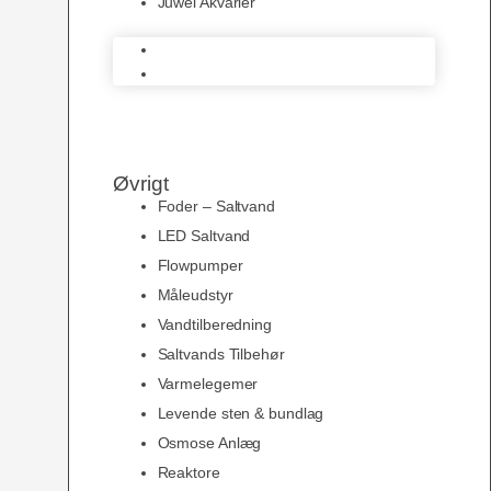
Juwel Akvarier
AquaMedic
Juwel Akvarier
Øvrigt
Foder – Saltvand
LED Saltvand
Flowpumper
Måleudstyr
Vandtilberedning
Saltvands Tilbehør
Varmelegemer
Levende sten & bundlag
Osmose Anlæg
Reaktore