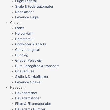
Fugle Legetøj
Skåle & Foderautomater
Redekasser
Levende Fugle
Gnaver
Foder
Hø og Halm
Hamsterhjul
Godbidder & snacks
Gnaver Legetøj
Bundlag
Gnaver Pelspleje
Bure, løbegårde & transport
Gnaverhuse
Skåle & Drikkeflasker
Levende Gnaver
Havedam
Havedamsnet
Havedamsfoder
Filter & Filtermaterialer
Havedams Pumper