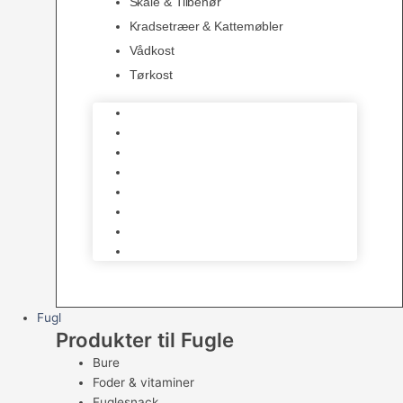
Skåle & Tilbehør
Kradsetræer & Kattemøbler
Vådkost
Tørkost
Katte Legetøj
Halsbånd & Seletøj
Godbidder & Kosttilskud
Kattetoiletter & Kattegrus
Skåle & Tilbehør
Kradsetræer & Kattemøbler
Vådkost
Tørkost
Fugl
Produkter til Fugle
Bure
Foder & vitaminer
Fuglesnack