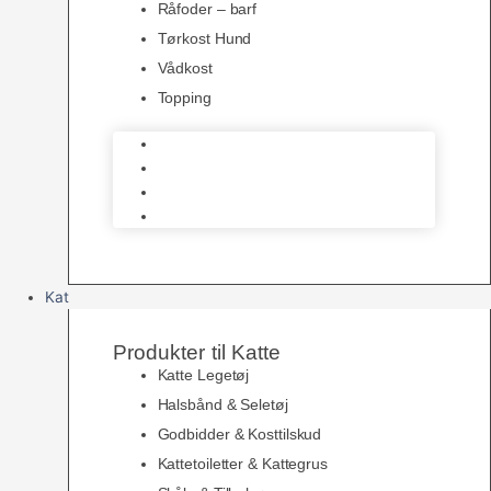
Råfoder – barf
Tørkost Hund
Vådkost
Topping
Råfoder – barf
Tørkost Hund
Vådkost
Topping
Kat
Produkter til Katte
Katte Legetøj
Halsbånd & Seletøj
Godbidder & Kosttilskud
Kattetoiletter & Kattegrus