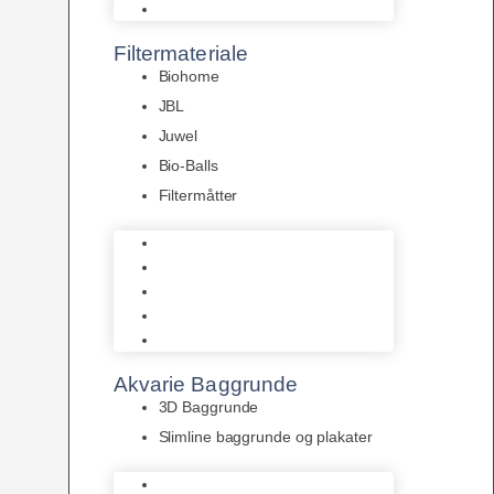
Pumper
Filtermateriale
Biohome
JBL
Juwel
Bio-Balls
Filtermåtter
Biohome
JBL
Juwel
Bio-Balls
Filtermåtter
Akvarie Baggrunde
3D Baggrunde
Slimline baggrunde og plakater
3D Baggrunde