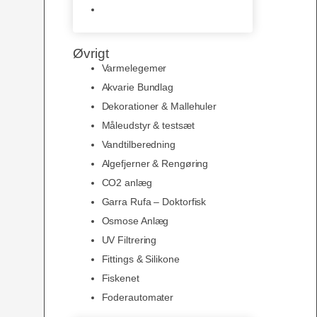
Slimline baggrunde og
plakater
Øvrigt
Varmelegemer
Akvarie Bundlag
Dekorationer & Mallehuler
Måleudstyr & testsæt
Vandtilberedning
Algefjerner & Rengøring
CO2 anlæg
Garra Rufa – Doktorfisk
Osmose Anlæg
UV Filtrering
Fittings & Silikone
Fiskenet
Foderautomater