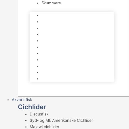
Skummere
Foder – Saltvand
LED Saltvand
Flowpumper
Måleudstyr
Vandtilberedning
Saltvands Tilbehør
Varmelegemer
Levende sten & bundlag
Osmose Anlæg
Reaktore
Skummere
Akvariefisk
Cichlider
Discusfisk
Syd- og Ml. Amerikanske Cichlider
Malawi cichlider