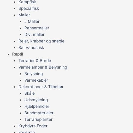
Kampfisk
Specialfisk
Maller
L Maller
Pansermaller
Div. maller
Rejer, krabber og snegle
Saltvandsfisk
Reptil
Terrarier & Borde
Varmelamper & Belysning
Belysning
Varmekabler
Dekorationer & Tilbehør
Skåle
Udsmykning
Hjælpemidler
Bundmaterialer
Terrarieplanter
Krybdyrs Foder
Foderdyr