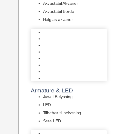
Akvastabil Akvarier
Akvastabil Borde
Helglas akvarier
Juwel Akvarier
AquaMedic
Design Akvarier
Fluval Akvarium
Akvarie Startsæt
Akvastabil Akvarier
Akvastabil Borde
Helglas akvarier
Armature & LED
Juwel Belysning
LED
Tilbehør til belysning
Sera LED
Juwel Belysning