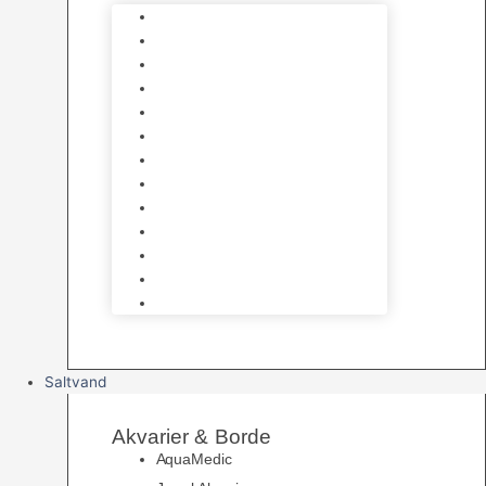
Varmelegemer
Akvarie Bundlag
Dekorationer & Mallehuler
Måleudstyr & testsæt
Vandtilberedning
Algefjerner & Rengøring
CO2 anlæg
Garra Rufa – Doktorfisk
Osmose Anlæg
UV Filtrering
Fittings & Silikone
Fiskenet
Foderautomater
Saltvand
Akvarier & Borde
AquaMedic