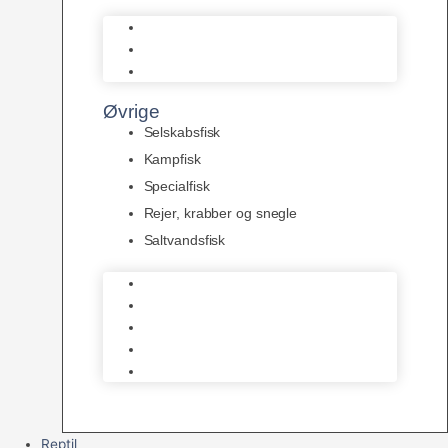
L Maller
Pansermaller
Div. maller
Øvrige
Selskabsfisk
Kampfisk
Specialfisk
Rejer, krabber og snegle
Saltvandsfisk
Selskabsfisk
Kampfisk
Specialfisk
Rejer, krabber og snegle
Saltvandsfisk
Reptil