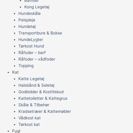
Bamser
Kong Legetøj
Hundeskåle
Pelspleje
Hundetøj
Transportbure & Bokse
HundeLygter
Tørkost Hund
Råfoder – barf
Råfoder – vådfoder
Topping
Kat
Katte Legetøj
Halsbånd & Seletøj
Godbidder & Kosttilskud
Kattetoiletter & Kattegrus
Skåle & Tilbehør
Kradsetræer & Kattemøbler
Vådkost kat
Tørkost kat
Fugl