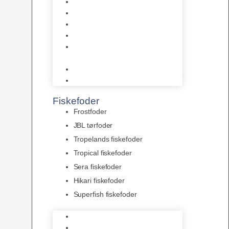
AquaFlora
Bundt planter
Moderplanter XL-planter
Planter i potter
Portioner (Mosser, Flydeplanter
& Knolde)
plantegødning & Redskaber
Clips
Fiskefoder
Frostfoder
JBL tørfoder
Tropelands fiskefoder
Tropical fiskefoder
Sera fiskefoder
Hikari fiskefoder
Superfish fiskefoder
Frostfoder
JBL tørfoder