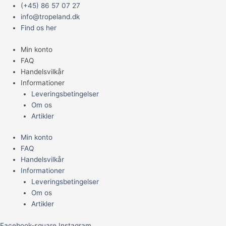
Gå
Main
Jbl
(+45) 86 57 07 27
til
Menu
Pronovo
info@tropeland.dk
indholdet
Shrimps
Find os her
Grano
Min konto
S
FAQ
250ml
Handelsvilkår
antal
Informationer
Leveringsbetingelser
Om os
Artikler
Min konto
FAQ
Handelsvilkår
Informationer
Leveringsbetingelser
Om os
Artikler
Facebook-square
Instagram