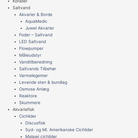
Koraller
Saltvand
Akvarier & Borde
AquaMedic
Juwel Akvarier
Foder – Saltvand
LED Saltvand
Flowpumper
Måleudstyr
Vandtilberedning
Saltvands Tilbehør
Varmelegemer
Levende sten & bundlag
Osmose Anlæg
Reaktore
Skummere
Akvariefisk
Cichlider
Discusfisk
Syd- og Ml. Amerikanske Cichlider
Malawi cichlider