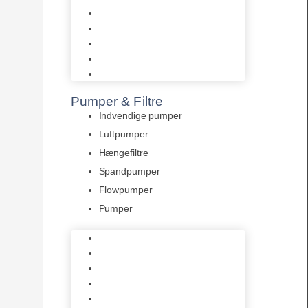
Tropelands fiskefoder
Tropical fiskefoder
Sera fiskefoder
Hikari fiskefoder
Superfish fiskefoder
Pumper & Filtre
Indvendige pumper
Luftpumper
Hængefiltre
Spandpumper
Flowpumper
Pumper
Indvendige pumper
Luftpumper
Hængefiltre
Spandpumper
Flowpumper