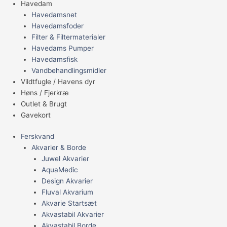
Havedam
Havedamsnet
Havedamsfoder
Filter & Filtermaterialer
Havedams Pumper
Havedamsfisk
Vandbehandlingsmidler
Vildtfugle / Havens dyr
Høns / Fjerkræ
Outlet & Brugt
Gavekort
Ferskvand
Akvarier & Borde
Juwel Akvarier
AquaMedic
Design Akvarier
Fluval Akvarium
Akvarie Startsæt
Akvastabil Akvarier
Akvastabil Borde