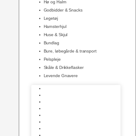
Hø og Halm
Godbidder & Snacks
Legetøj
Hamsterhjul
Huse & Skjul
Bundlag
Bure, løbegårde & transport
Pelspleje
Skåle & Drikkeflasker
Levende Gnavere
Foder
Hø og Halm
Godbidder & Snacks
Legetøj
Hamsterhjul
Huse & Skjul
Bundlag
Bure, løbegårde & transport