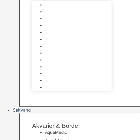
Varmelegemer
Akvarie Bundlag
Dekorationer & Mallehuler
Måleudstyr & testsæt
Vandtilberedning
Algefjerner & Rengøring
CO2 anlæg
Garra Rufa – Doktorfisk
Osmose Anlæg
UV Filtrering
Fittings & Silikone
Fiskenet
Foderautomater
Saltvand
Akvarier & Borde
AquaMedic