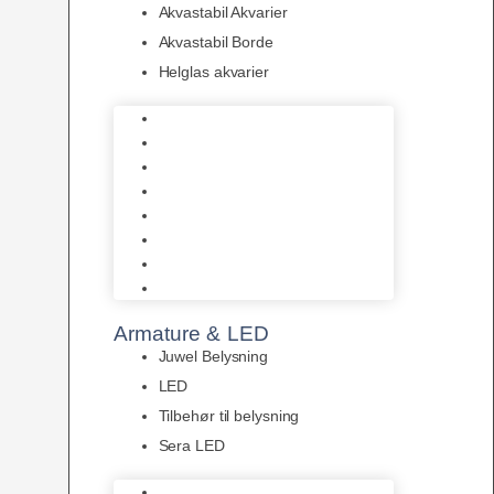
Akvastabil Akvarier
Akvastabil Borde
Helglas akvarier
Juwel Akvarier
AquaMedic
Design Akvarier
Fluval Akvarium
Akvarie Startsæt
Akvastabil Akvarier
Akvastabil Borde
Helglas akvarier
Armature & LED
Juwel Belysning
LED
Tilbehør til belysning
Sera LED
Juwel Belysning