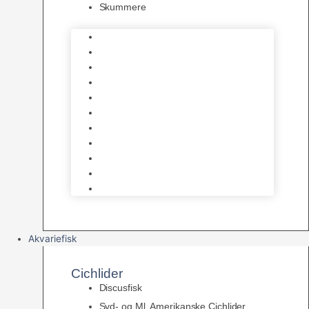
Skummere
Foder – Saltvand
LED Saltvand
Flowpumper
Måleudstyr
Vandtilberedning
Saltvands Tilbehør
Varmelegemer
Levende sten & bundlag
Osmose Anlæg
Reaktore
Skummere
Akvariefisk
Cichlider
Discusfisk
Syd- og Ml. Amerikanske Cichlider