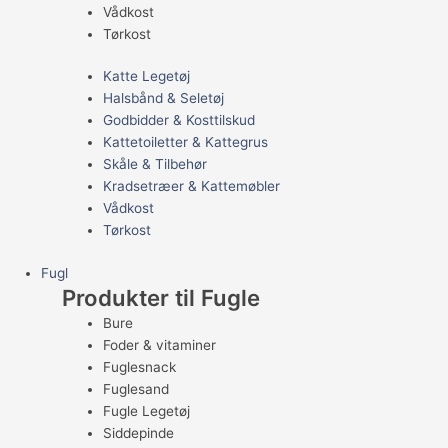
Vådkost
Tørkost
Katte Legetøj
Halsbånd & Seletøj
Godbidder & Kosttilskud
Kattetoiletter & Kattegrus
Skåle & Tilbehør
Kradsetræer & Kattemøbler
Vådkost
Tørkost
Fugl
Produkter til Fugle
Bure
Foder & vitaminer
Fuglesnack
Fuglesand
Fugle Legetøj
Siddepinde