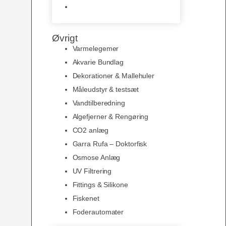
Slimline baggrunde og
plakater
Øvrigt
Varmelegemer
Akvarie Bundlag
Dekorationer & Mallehuler
Måleudstyr & testsæt
Vandtilberedning
Algefjerner & Rengøring
CO2 anlæg
Garra Rufa – Doktorfisk
Osmose Anlæg
UV Filtrering
Fittings & Silikone
Fiskenet
Foderautomater