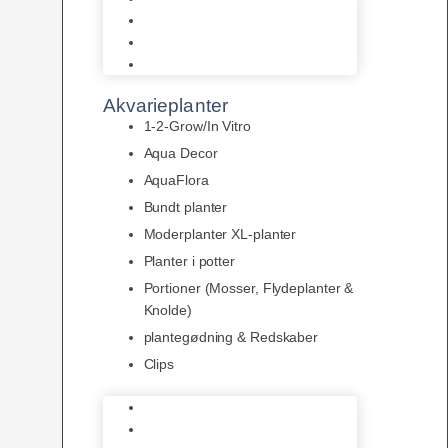
LED
Tilbehør til belysning
Sera LED
Akvarieplanter
1-2-Grow/In Vitro
Aqua Decor
AquaFlora
Bundt planter
Moderplanter XL-planter
Planter i potter
Portioner (Mosser, Flydeplanter &
Knolde)
plantegødning & Redskaber
Clips
1-2-Grow/In Vitro
Aqua Decor