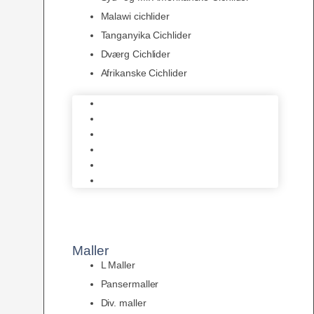
Malawi cichlider
Tanganyika Cichlider
Dværg Cichlider
Afrikanske Cichlider
Discusfisk
Syd- og Ml. Amerikanske Cichlider
Malawi cichlider
Tanganyika Cichlider
Dværg Cichlider
Afrikanske Cichlider
Maller
L Maller
Pansermaller
Div. maller