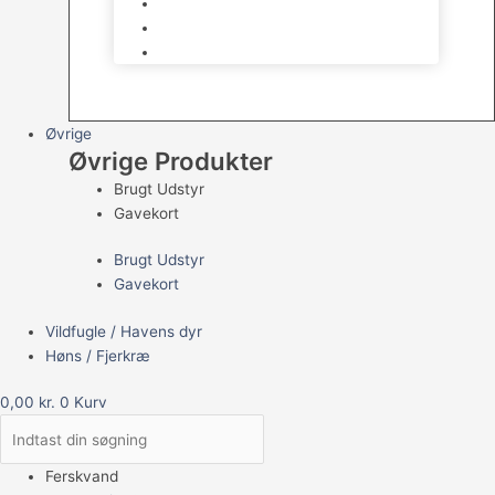
Havedams Pumper
Havedamsfisk
Vandbehandlingsmidler
Øvrige
Øvrige Produkter
Brugt Udstyr
Gavekort
Brugt Udstyr
Gavekort
Vildfugle / Havens dyr
Høns / Fjerkræ
0,00
kr.
0
Kurv
Ferskvand