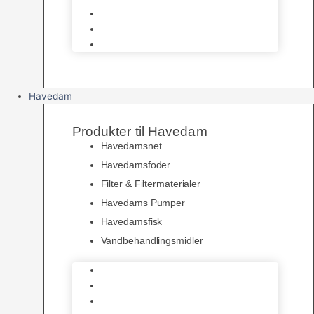
Pelspleje
Skåle & Drikkeflasker
Levende Gnavere
Havedam
Produkter til Havedam
Havedamsnet
Havedamsfoder
Filter & Filtermaterialer
Havedams Pumper
Havedamsfisk
Vandbehandlingsmidler
Havedamsnet
Havedamsfoder
Filter & Filtermaterialer