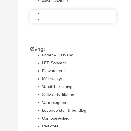
Juwel Akvarier
AquaMedic
Juwel Akvarier
Øvrigt
Foder – Saltvand
LED Saltvand
Flowpumper
Måleudstyr
Vandtilberedning
Saltvands Tilbehør
Varmelegemer
Levende sten & bundlag
Osmose Anlæg
Reaktore