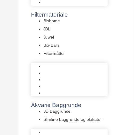
Pumper
Filtermateriale
Biohome
JBL
Juwel
Bio-Balls
Filtermåtter
Biohome
JBL
Juwel
Bio-Balls
Filtermåtter
Akvarie Baggrunde
3D Baggrunde
Slimline baggrunde og plakater
3D Baggrunde