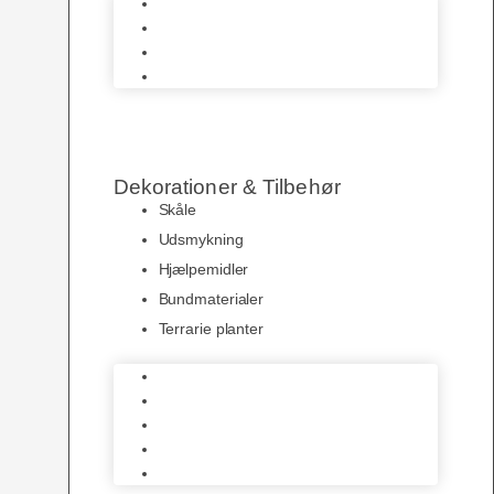
Terrarier & Borde
Krybdyrs Foder
Foderdyr
Levende Dyr
Dekorationer & Tilbehør
Skåle
Udsmykning
Hjælpemidler
Bundmaterialer
Terrarie planter
Skåle
Udsmykning
Hjælpemidler
Bundmaterialer
Terrarie planter