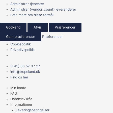
Administrer tjenester
Administrer {vendor_count} leverandører
Læs mere om disse formål
Godkend
Afvis
Præferencer
Gem præferencer
Præferencer
Cookiepolitik
Privatlivspolitik
Main
(+45) 86 57 07 27
Menu
info@tropeland.dk
Find os her
Min konto
FAQ
Handelsvilkår
Informationer
Leveringsbetingelser