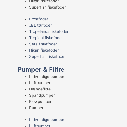
Hikari fiskefoder
Superfish fiskefoder
Frostfoder
JBL tørfoder
Tropelands fiskefoder
Tropical fiskefoder
Sera fiskefoder
Hikari fiskefoder
Superfish fiskefoder
Pumper & Filtre
Indvendige pumper
Luftpumper
Hængefiltre
Spandpumper
Flowpumper
Pumper
Indvendige pumper
Luftpumper