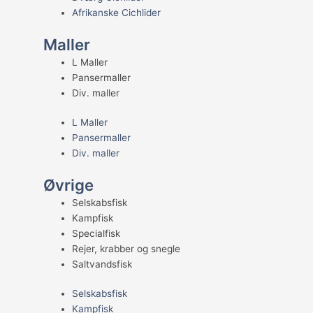
Afrikanske Cichlider
Maller
L Maller
Pansermaller
Div. maller
L Maller
Pansermaller
Div. maller
Øvrige
Selskabsfisk
Kampfisk
Specialfisk
Rejer, krabber og snegle
Saltvandsfisk
Selskabsfisk
Kampfisk