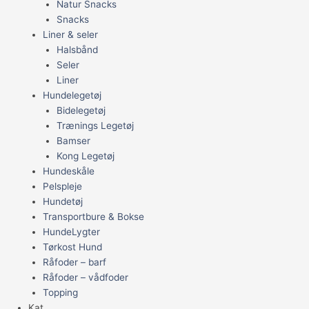
Natur Snacks
Snacks
Liner & seler
Halsbånd
Seler
Liner
Hundelegetøj
Bidelegetøj
Trænings Legetøj
Bamser
Kong Legetøj
Hundeskåle
Pelspleje
Hundetøj
Transportbure & Bokse
HundeLygter
Tørkost Hund
Råfoder – barf
Råfoder – vådfoder
Topping
Kat