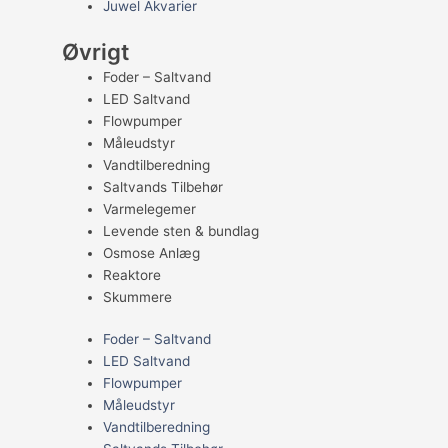
Juwel Akvarier
Øvrigt
Foder – Saltvand
LED Saltvand
Flowpumper
Måleudstyr
Vandtilberedning
Saltvands Tilbehør
Varmelegemer
Levende sten & bundlag
Osmose Anlæg
Reaktore
Skummere
Foder – Saltvand
LED Saltvand
Flowpumper
Måleudstyr
Vandtilberedning