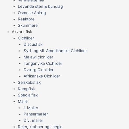
Varmelegemer
Levende sten & bundlag
Osmose Anlæg
Reaktore
Skummere
Akvariefisk
Cichlider
Discusfisk
Syd- og Ml. Amerikanske Cichlider
Malawi cichlider
Tanganyika Cichlider
Dværg Cichlider
Afrikanske Cichlider
Selskabsfisk
Kampfisk
Specialfisk
Maller
L Maller
Pansermaller
Div. maller
Rejer, krabber og snegle