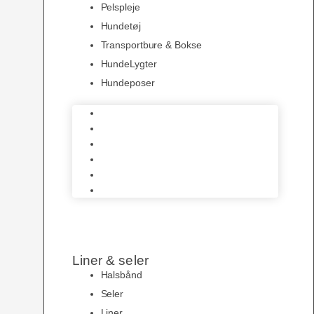
Pelspleje
Hundetøj
Transportbure & Bokse
HundeLygter
Hundeposer
Hundeskåle
Pelspleje
Hundetøj
Transportbure & Bokse
HundeLygter
Hundeposer
Liner & seler
Halsbånd
Seler
Liner