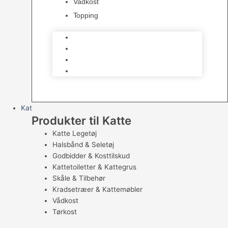
Vådkost
Topping
Råfoder – barf
Tørkost Hund
Vådkost
Topping
Kat
Produkter til Katte
Katte Legetøj
Halsbånd & Seletøj
Godbidder & Kosttilskud
Kattetoiletter & Kattegrus
Skåle & Tilbehør
Kradsetræer & Kattemøbler
Vådkost
Tørkost