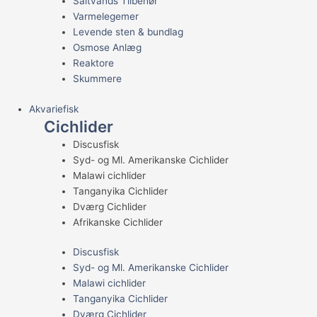
Saltvands Tilbehør
Varmelegemer
Levende sten & bundlag
Osmose Anlæg
Reaktore
Skummere
Akvariefisk
Cichlider
Discusfisk
Syd- og Ml. Amerikanske Cichlider
Malawi cichlider
Tanganyika Cichlider
Dværg Cichlider
Afrikanske Cichlider
Discusfisk
Syd- og Ml. Amerikanske Cichlider
Malawi cichlider
Tanganyika Cichlider
Dværg Cichlider