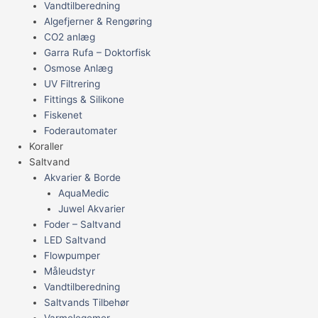
Vandtilberedning
Algefjerner & Rengøring
CO2 anlæg
Garra Rufa – Doktorfisk
Osmose Anlæg
UV Filtrering
Fittings & Silikone
Fiskenet
Foderautomater
Koraller
Saltvand
Akvarier & Borde
AquaMedic
Juwel Akvarier
Foder – Saltvand
LED Saltvand
Flowpumper
Måleudstyr
Vandtilberedning
Saltvands Tilbehør