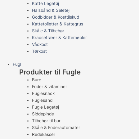
Katte Legetøj
Halsbånd & Seletøj
Godbidder & Kosttilskud
Kattetoiletter & Kattegrus
Skåle & Tilbehør
Kradsetræer & Kattemøbler
Vådkost
Tørkost
Fugl
Produkter til Fugle
Bure
Foder & vitaminer
Fuglesnack
Fuglesand
Fugle Legetøj
Siddepinde
Tilbehør til bur
Skåle & Foderautomater
Redekasser