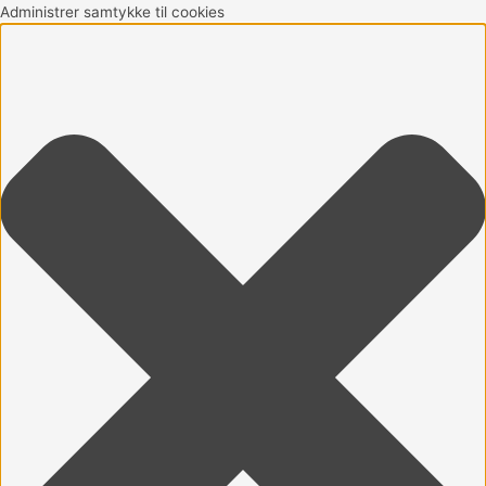
Gå
Marketing
Statistikker
Præferencer
Funktionsdygtig
Administrer samtykke til cookies
til
indholdet