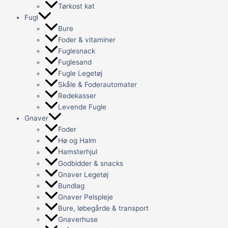
Tørkost kat
Fugl
Bure
Foder & vitaminer
Fuglesnack
Fuglesand
Fugle Legetøj
Skåle & Foderautomater
Redekasser
Levende Fugle
Gnaver
Foder
Hø og Halm
Hamsterhjul
Godbidder & snacks
Gnaver Legetøj
Bundlag
Gnaver Pelspleje
Bure, løbegårde & transport
Gnaverhuse