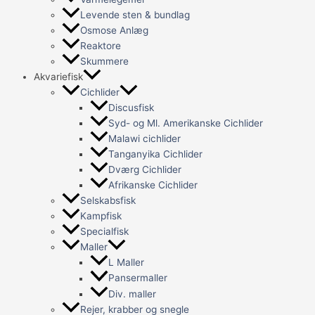
Levende sten & bundlag
Osmose Anlæg
Reaktore
Skummere
Akvariefisk
Cichlider
Discusfisk
Syd- og Ml. Amerikanske Cichlider
Malawi cichlider
Tanganyika Cichlider
Dværg Cichlider
Afrikanske Cichlider
Selskabsfisk
Kampfisk
Specialfisk
Maller
L Maller
Pansermaller
Div. maller
Rejer, krabber og snegle