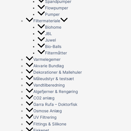
Spandpumper
Flowpumper
Pumper
Filtermateriale
Biohome
JBL
Juwel
Bio-Balls
Filtermåtter
Varmelegemer
Akvarie Bundlag
Dekorationer & Mallehuler
Måleudstyr & testsæt
Vandtilberedning
Algefjerner & Rengøring
CO2 anlæg
Garra Rufa – Doktorfisk
Osmose Anlæg
UV Filtrering
Fittings & Silikone
Fiskenet