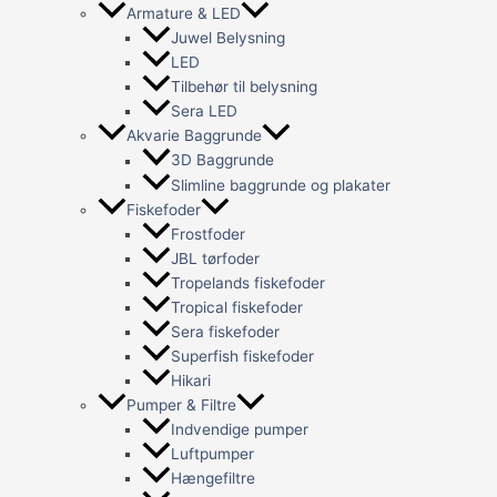
Armature & LED
Juwel Belysning
LED
Tilbehør til belysning
Sera LED
Akvarie Baggrunde
3D Baggrunde
Slimline baggrunde og plakater
Fiskefoder
Frostfoder
JBL tørfoder
Tropelands fiskefoder
Tropical fiskefoder
Sera fiskefoder
Superfish fiskefoder
Hikari
Pumper & Filtre
Indvendige pumper
Luftpumper
Hængefiltre