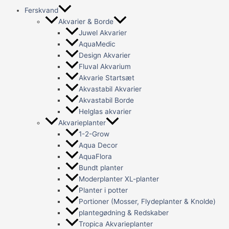
Ferskvand
Akvarier & Borde
Juwel Akvarier
AquaMedic
Design Akvarier
Fluval Akvarium
Akvarie Startsæt
Akvastabil Akvarier
Akvastabil Borde
Helglas akvarier
Akvarieplanter
1-2-Grow
Aqua Decor
AquaFlora
Bundt planter
Moderplanter XL-planter
Planter i potter
Portioner (Mosser, Flydeplanter & Knolde)
plantegødning & Redskaber
Tropica Akvarieplanter