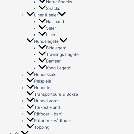
Natur Snacks
Snacks
Liner & seler
Halsbånd
Seler
Liner
Hundelegetøj
Bidelegetøj
Trænings Legetøj
Bamser
Kong Legetøj
Hundeskåle
Pelspleje
Hundetøj
Transportbure & Bokse
HundeLygter
Tørkost Hund
Råfoder – barf
Råfoder – vådfoder
Topping
Kat