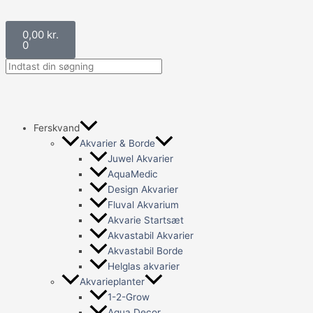
Gå
til
Kurv
0,00
kr.
indholdet
0
Ferskvand
Akvarier & Borde
Juwel Akvarier
AquaMedic
Design Akvarier
Fluval Akvarium
Akvarie Startsæt
Akvastabil Akvarier
Akvastabil Borde
Helglas akvarier
Akvarieplanter
1-2-Grow
Aqua Decor