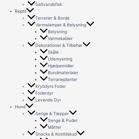
Saltvandsfisk
Reptil
Terrarier & Borde
Varmelamper & Belysning
Belysning
Varmekabler
Dekorationer & Tilbehør
Skåle
Udsmykning
Hjælpemidler
Bundmaterialer
Terrarieplanter
Krybdyrs Foder
Foderdyr
Levende Dyr
Hund
Senge & Tæpper
Senge & Puder
Måtter
Snacks & Kosttilskud