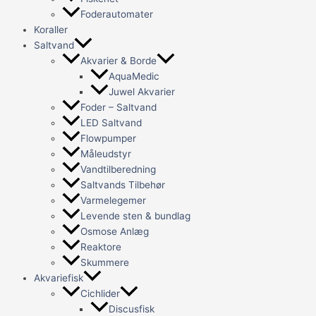
Foderautomater
Koraller
Saltvand
Akvarier & Borde
AquaMedic
Juwel Akvarier
Foder – Saltvand
LED Saltvand
Flowpumper
Måleudstyr
Vandtilberedning
Saltvands Tilbehør
Varmelegemer
Levende sten & bundlag
Osmose Anlæg
Reaktore
Skummere
Akvariefisk
Cichlider
Discusfisk