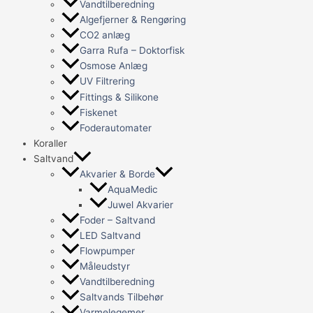
Vandtilberedning
Algefjerner & Rengøring
CO2 anlæg
Garra Rufa – Doktorfisk
Osmose Anlæg
UV Filtrering
Fittings & Silikone
Fiskenet
Foderautomater
Koraller
Saltvand
Akvarier & Borde
AquaMedic
Juwel Akvarier
Foder – Saltvand
LED Saltvand
Flowpumper
Måleudstyr
Vandtilberedning
Saltvands Tilbehør
Varmelegemer