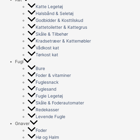
Katte Legetøj
Halsbånd & Seletøj
Godbidder & Kosttilskud
Kattetoiletter & Kattegrus
Skåle & Tilbehør
Kradsetræer & Kattemøbler
Vådkost kat
Tørkost kat
Fugl
Bure
Foder & vitaminer
Fuglesnack
Fuglesand
Fugle Legetøj
Skåle & Foderautomater
Redekasser
Levende Fugle
Gnaver
Foder
Hø og Halm