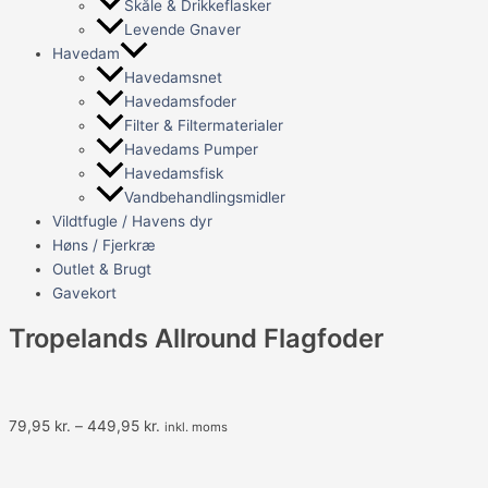
Skåle & Drikkeflasker
Levende Gnaver
Havedam
Havedamsnet
Havedamsfoder
Filter & Filtermaterialer
Havedams Pumper
Havedamsfisk
Vandbehandlingsmidler
Vildtfugle / Havens dyr
Høns / Fjerkræ
Outlet & Brugt
Gavekort
Tropelands Allround Flagfoder
Prisinterval:
79,95
kr.
–
449,95
kr.
inkl. moms
79,95 kr.
til
449,95 kr.