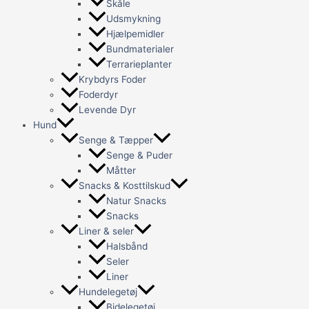
Skåle
Udsmykning
Hjælpemidler
Bundmaterialer
Terrarieplanter
Krybdyrs Foder
Foderdyr
Levende Dyr
Hund
Senge & Tæpper
Senge & Puder
Måtter
Snacks & Kosttilskud
Natur Snacks
Snacks
Liner & seler
Halsbånd
Seler
Liner
Hundelegetøj
Bidelegetøj