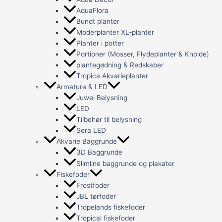
AquaFlora
Bundt planter
Moderplanter XL-planter
Planter i potter
Portioner (Mosser, Flydeplanter & Knolde)
plantegødning & Redskaber
Tropica Akvarieplanter
Armature & LED
Juwel Belysning
LED
Tilbehør til belysning
Sera LED
Akvarie Baggrunde
3D Baggrunde
Slimline baggrunde og plakater
Fiskefoder
Frostfoder
JBL tørfoder
Tropelands fiskefoder
Tropical fiskefoder