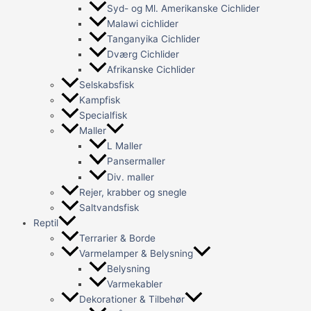
Syd- og Ml. Amerikanske Cichlider
Malawi cichlider
Tanganyika Cichlider
Dværg Cichlider
Afrikanske Cichlider
Selskabsfisk
Kampfisk
Specialfisk
Maller
L Maller
Pansermaller
Div. maller
Rejer, krabber og snegle
Saltvandsfisk
Reptil
Terrarier & Borde
Varmelamper & Belysning
Belysning
Varmekabler
Dekorationer & Tilbehør