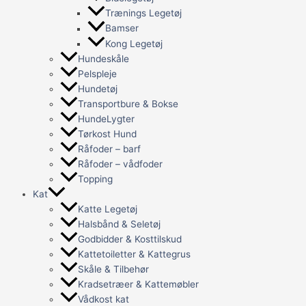
Trænings Legetøj
Bamser
Kong Legetøj
Hundeskåle
Pelspleje
Hundetøj
Transportbure & Bokse
HundeLygter
Tørkost Hund
Råfoder – barf
Råfoder – vådfoder
Topping
Kat
Katte Legetøj
Halsbånd & Seletøj
Godbidder & Kosttilskud
Kattetoiletter & Kattegrus
Skåle & Tilbehør
Kradsetræer & Kattemøbler
Vådkost kat