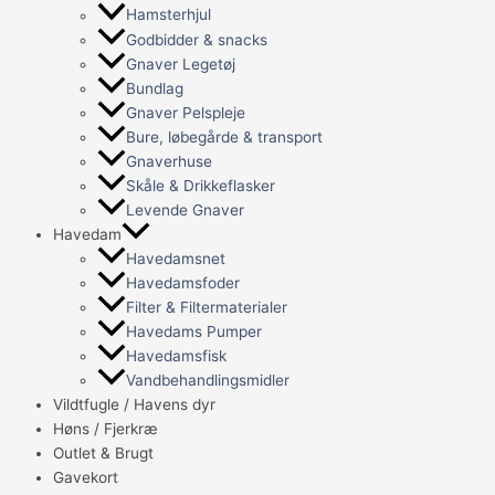
Hamsterhjul
Godbidder & snacks
Gnaver Legetøj
Bundlag
Gnaver Pelspleje
Bure, løbegårde & transport
Gnaverhuse
Skåle & Drikkeflasker
Levende Gnaver
Havedam
Havedamsnet
Havedamsfoder
Filter & Filtermaterialer
Havedams Pumper
Havedamsfisk
Vandbehandlingsmidler
Vildtfugle / Havens dyr
Høns / Fjerkræ
Outlet & Brugt
Gavekort