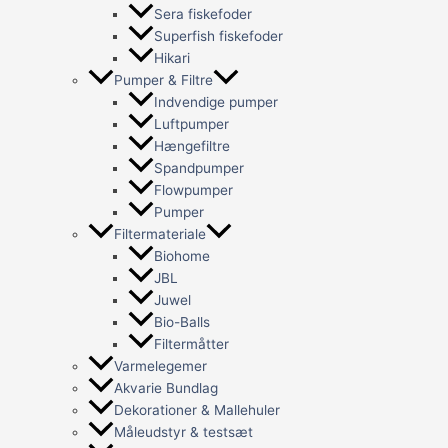
Sera fiskefoder
Superfish fiskefoder
Hikari
Pumper & Filtre
Indvendige pumper
Luftpumper
Hængefiltre
Spandpumper
Flowpumper
Pumper
Filtermateriale
Biohome
JBL
Juwel
Bio-Balls
Filtermåtter
Varmelegemer
Akvarie Bundlag
Dekorationer & Mallehuler
Måleudstyr & testsæt