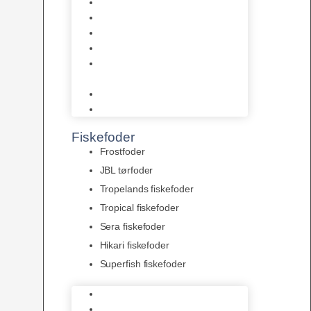
AquaFlora
Bundt planter
Moderplanter XL-planter
Planter i potter
Portioner (Mosser, Flydeplanter
& Knolde)
plantegødning & Redskaber
Clips
Fiskefoder
Frostfoder
JBL tørfoder
Tropelands fiskefoder
Tropical fiskefoder
Sera fiskefoder
Hikari fiskefoder
Superfish fiskefoder
Frostfoder
JBL tørfoder