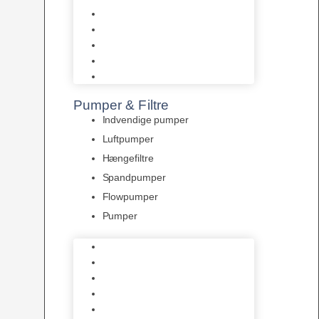
Tropelands fiskefoder
Tropical fiskefoder
Sera fiskefoder
Hikari fiskefoder
Superfish fiskefoder
Pumper & Filtre
Indvendige pumper
Luftpumper
Hængefiltre
Spandpumper
Flowpumper
Pumper
Indvendige pumper
Luftpumper
Hængefiltre
Spandpumper
Flowpumper