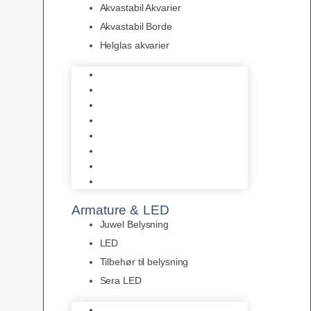
Akvastabil Akvarier
Akvastabil Borde
Helglas akvarier
Juwel Akvarier
AquaMedic
Design Akvarier
Fluval Akvarium
Akvarie Startsæt
Akvastabil Akvarier
Akvastabil Borde
Helglas akvarier
Armature & LED
Juwel Belysning
LED
Tilbehør til belysning
Sera LED
Juwel Belysning