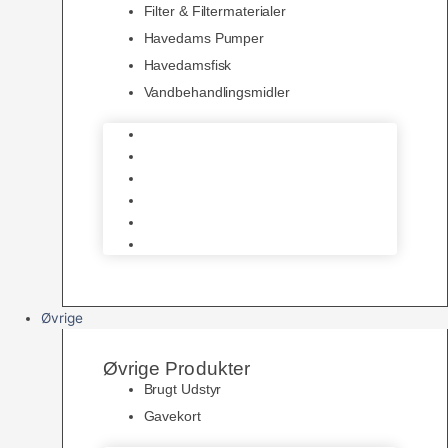
Filter & Filtermaterialer
Havedams Pumper
Havedamsfisk
Vandbehandlingsmidler
Havedamsnet
Havedamsfoder
Filter & Filtermaterialer
Havedams Pumper
Havedamsfisk
Vandbehandlingsmidler
Øvrige
Øvrige Produkter
Brugt Udstyr
Gavekort