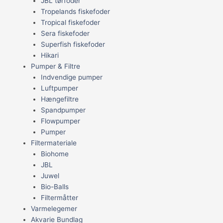
JBL tørfoder
Tropelands fiskefoder
Tropical fiskefoder
Sera fiskefoder
Superfish fiskefoder
Hikari
Pumper & Filtre
Indvendige pumper
Luftpumper
Hængefiltre
Spandpumper
Flowpumper
Pumper
Filtermateriale
Biohome
JBL
Juwel
Bio-Balls
Filtermåtter
Varmelegemer
Akvarie Bundlag