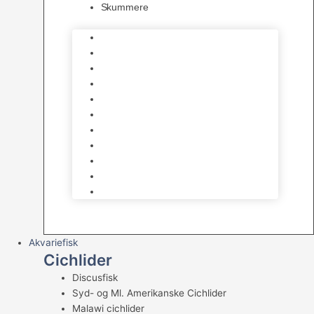
Skummere
Foder – Saltvand
LED Saltvand
Flowpumper
Måleudstyr
Vandtilberedning
Saltvands Tilbehør
Varmelegemer
Levende sten & bundlag
Osmose Anlæg
Reaktore
Skummere
Akvariefisk
Cichlider
Discusfisk
Syd- og Ml. Amerikanske Cichlider
Malawi cichlider