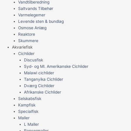
Vandtilberedning
Saltvands Tilbehør
Varmelegemer
Levende sten & bundlag
Osmose Anlæg
Reaktore
Skummere
Akvariefisk
Cichlider
Discusfisk
Syd- og Ml. Amerikanske Cichlider
Malawi cichlider
Tanganyika Cichlider
Dværg Cichlider
Afrikanske Cichlider
Selskabsfisk
Kampfisk
Specialfisk
Maller
L Maller
Pansermaller