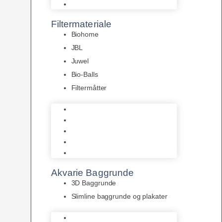
Pumper
Filtermateriale
Biohome
JBL
Juwel
Bio-Balls
Filtermåtter
Biohome
JBL
Juwel
Bio-Balls
Filtermåtter
Akvarie Baggrunde
3D Baggrunde
Slimline baggrunde og plakater
3D Baggrunde