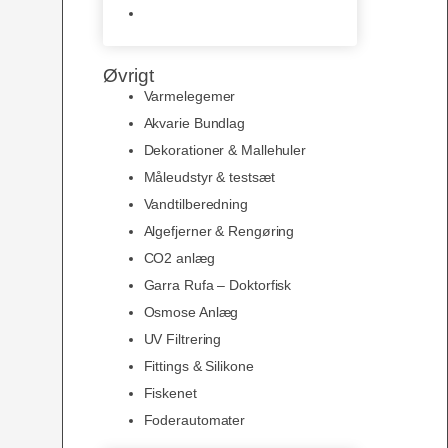
Slimline baggrunde og
plakater
Øvrigt
Varmelegemer
Akvarie Bundlag
Dekorationer & Mallehuler
Måleudstyr & testsæt
Vandtilberedning
Algefjerner & Rengøring
CO2 anlæg
Garra Rufa – Doktorfisk
Osmose Anlæg
UV Filtrering
Fittings & Silikone
Fiskenet
Foderautomater