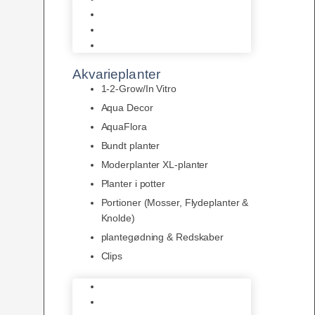
LED
Tilbehør til belysning
Sera LED
Akvarieplanter
1-2-Grow/In Vitro
Aqua Decor
AquaFlora
Bundt planter
Moderplanter XL-planter
Planter i potter
Portioner (Mosser, Flydeplanter &
Knolde)
plantegødning & Redskaber
Clips
1-2-Grow/In Vitro
Aqua Decor