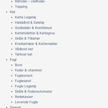
Råfoder – vådfoder
Topping
Kat
Katte Legetøj
Halsbånd & Seletøj
Godbidder & Kosttilskud
Kattetoiletter & Kattegrus
Skåle & Tilbehør
Kradsetræer & Kattemøbler
Vådkost kat
Tørkost kat
Fugl
Bure
Foder & vitaminer
Fuglesnack
Fuglesand
Fugle Legetøj
Skåle & Foderautomater
Redekasser
Levende Fugle
Gnaver