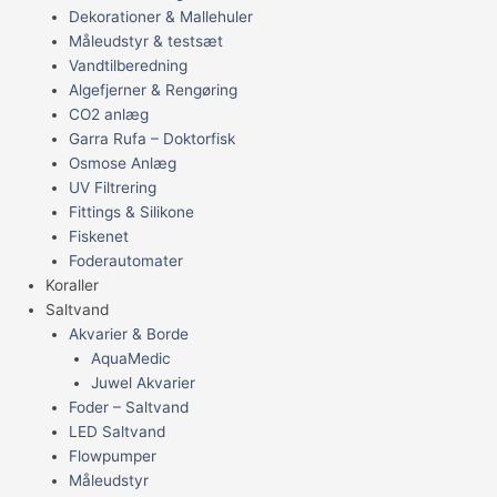
Dekorationer & Mallehuler
Måleudstyr & testsæt
Vandtilberedning
Algefjerner & Rengøring
CO2 anlæg
Garra Rufa – Doktorfisk
Osmose Anlæg
UV Filtrering
Fittings & Silikone
Fiskenet
Foderautomater
Koraller
Saltvand
Akvarier & Borde
AquaMedic
Juwel Akvarier
Foder – Saltvand
LED Saltvand
Flowpumper
Måleudstyr