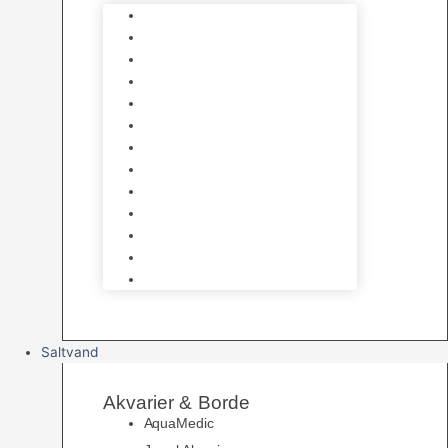
Varmelegemer
Akvarie Bundlag
Dekorationer & Mallehuler
Måleudstyr & testsæt
Vandtilberedning
Algefjerner & Rengøring
CO2 anlæg
Garra Rufa – Doktorfisk
Osmose Anlæg
UV Filtrering
Fittings & Silikone
Fiskenet
Foderautomater
Saltvand
Akvarier & Borde
AquaMedic