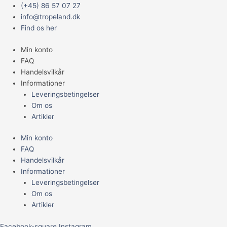
Gå
Main
TROPICAL
(+45) 86 57 07 27
til
Menu
BETTA
info@tropeland.dk
indholdet
KAMPFISK
Find os her
GRANULAT
Min konto
10G
FAQ
antal
Handelsvilkår
Informationer
Leveringsbetingelser
Om os
Artikler
Min konto
FAQ
Handelsvilkår
Informationer
Leveringsbetingelser
Om os
Artikler
Facebook-square
Instagram