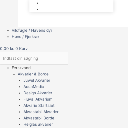
Brugt Udstyr
Gavekort
Vildfugle / Havens dyr
Høns / Fjerkræ
0,00
kr.
0
Kurv
Ferskvand
Akvarier & Borde
Juwel Akvarier
AquaMedic
Design Akvarier
Fluval Akvarium
Akvarie Startsæt
Akvastabil Akvarier
Akvastabil Borde
Helglas akvarier