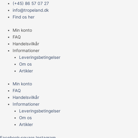
Gå
Main
TROPICAL
(+45) 86 57 07 27
til
Menu
CICHLID
info@tropeland.dk
indholdet
&
Find os her
ARROWANA
Min konto
STICKS
FAQ
LARGE
Handelsvilkår
1000ML/300G
Informationer
antal
Leveringsbetingelser
Om os
Artikler
Min konto
FAQ
Handelsvilkår
Informationer
Leveringsbetingelser
Om os
Artikler
Facebook-square
Instagram