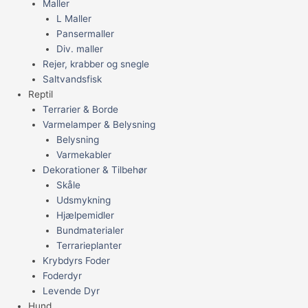
Maller
L Maller
Pansermaller
Div. maller
Rejer, krabber og snegle
Saltvandsfisk
Reptil
Terrarier & Borde
Varmelamper & Belysning
Belysning
Varmekabler
Dekorationer & Tilbehør
Skåle
Udsmykning
Hjælpemidler
Bundmaterialer
Terrarieplanter
Krybdyrs Foder
Foderdyr
Levende Dyr
Hund