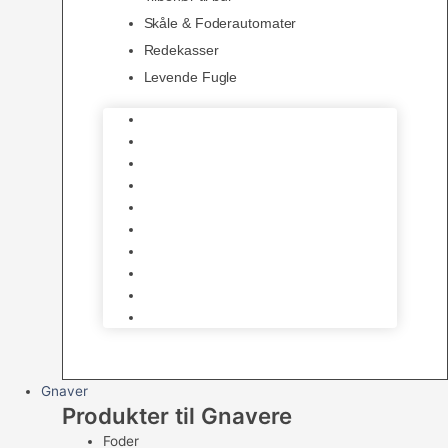
Skåle & Foderautomater
Redekasser
Levende Fugle
Bure
Foder & vitaminer
Fuglesnack
Fuglesand
Fugle Legetøj
Siddepinde
Tilbehør til bur
Skåle & Foderautomater
Redekasser
Levende Fugle
Gnaver
Produkter til Gnavere
Foder