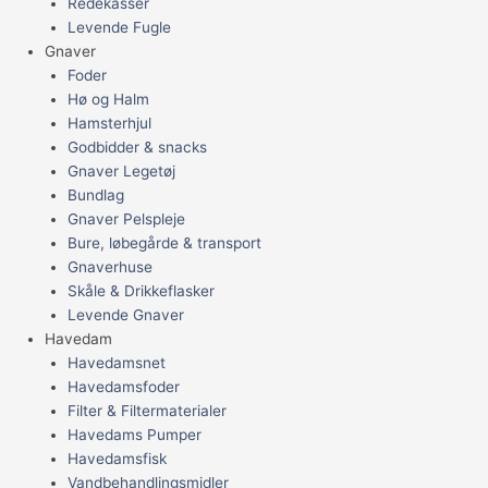
Redekasser
Levende Fugle
Gnaver
Foder
Hø og Halm
Hamsterhjul
Godbidder & snacks
Gnaver Legetøj
Bundlag
Gnaver Pelspleje
Bure, løbegårde & transport
Gnaverhuse
Skåle & Drikkeflasker
Levende Gnaver
Havedam
Havedamsnet
Havedamsfoder
Filter & Filtermaterialer
Havedams Pumper
Havedamsfisk
Vandbehandlingsmidler