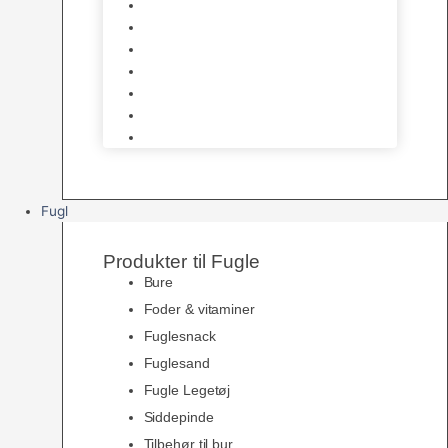
Halsbånd & Seletøj
Godbidder & Kosttilskud
Kattetoiletter & Kattegrus
Skåle & Tilbehør
Kradsetræer & Kattemøbler
Vådkost
Tørkost
Fugl
Produkter til Fugle
Bure
Foder & vitaminer
Fuglesnack
Fuglesand
Fugle Legetøj
Siddepinde
Tilbehør til bur