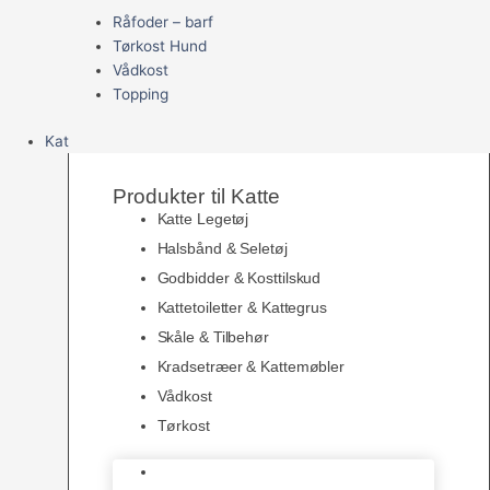
Råfoder – barf
Tørkost Hund
Vådkost
Topping
Kat
Produkter til Katte
Katte Legetøj
Halsbånd & Seletøj
Godbidder & Kosttilskud
Kattetoiletter & Kattegrus
Skåle & Tilbehør
Kradsetræer & Kattemøbler
Vådkost
Tørkost
Katte Legetøj