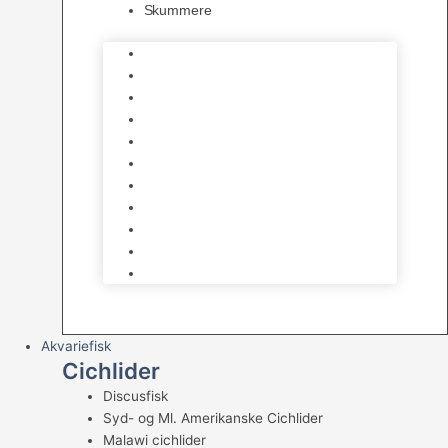
Skummere
Foder – Saltvand
LED Saltvand
Flowpumper
Måleudstyr
Vandtilberedning
Saltvands Tilbehør
Varmelegemer
Levende sten & bundlag
Osmose Anlæg
Reaktore
Skummere
Akvariefisk
Cichlider
Discusfisk
Syd- og Ml. Amerikanske Cichlider
Malawi cichlider