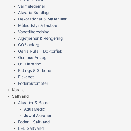
Varmelegemer
Akvarie Bundlag
Dekorationer & Mallehuler
Måleudstyr & testsæt
Vandtilberedning
Algefjerner & Rengøring
CO2 anlæg
Garra Rufa – Doktorfisk
Osmose Anlæg
UV Filtrering
Fittings & Silikone
Fiskenet
Foderautomater
Koraller
Saltvand
Akvarier & Borde
AquaMedic
Juwel Akvarier
Foder – Saltvand
LED Saltvand