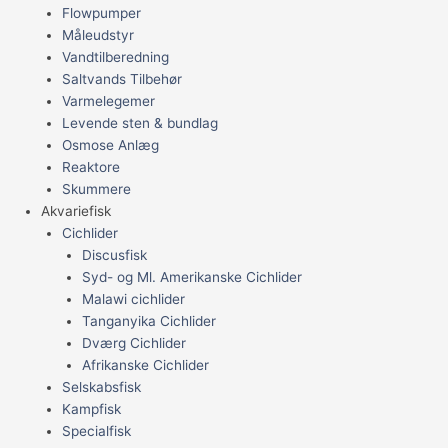
Flowpumper
Måleudstyr
Vandtilberedning
Saltvands Tilbehør
Varmelegemer
Levende sten & bundlag
Osmose Anlæg
Reaktore
Skummere
Akvariefisk
Cichlider
Discusfisk
Syd- og Ml. Amerikanske Cichlider
Malawi cichlider
Tanganyika Cichlider
Dværg Cichlider
Afrikanske Cichlider
Selskabsfisk
Kampfisk
Specialfisk