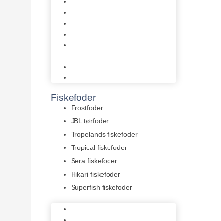
AquaFlora
Bundt planter
Moderplanter XL-planter
Planter i potter
Portioner (Mosser, Flydeplanter
& Knolde)
plantegødning & Redskaber
Clips
Fiskefoder
Frostfoder
JBL tørfoder
Tropelands fiskefoder
Tropical fiskefoder
Sera fiskefoder
Hikari fiskefoder
Superfish fiskefoder
Frostfoder
JBL tørfoder