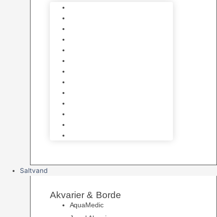
Varmelegemer
Akvarie Bundlag
Dekorationer & Mallehuler
Måleudstyr & testsæt
Vandtilberedning
Algefjerner & Rengøring
CO2 anlæg
Garra Rufa – Doktorfisk
Osmose Anlæg
UV Filtrering
Fittings & Silikone
Fiskenet
Foderautomater
Saltvand
Akvarier & Borde
AquaMedic