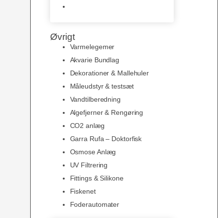
Slimline baggrunde og
plakater
Øvrigt
Varmelegemer
Akvarie Bundlag
Dekorationer & Mallehuler
Måleudstyr & testsæt
Vandtilberedning
Algefjerner & Rengøring
CO2 anlæg
Garra Rufa – Doktorfisk
Osmose Anlæg
UV Filtrering
Fittings & Silikone
Fiskenet
Foderautomater