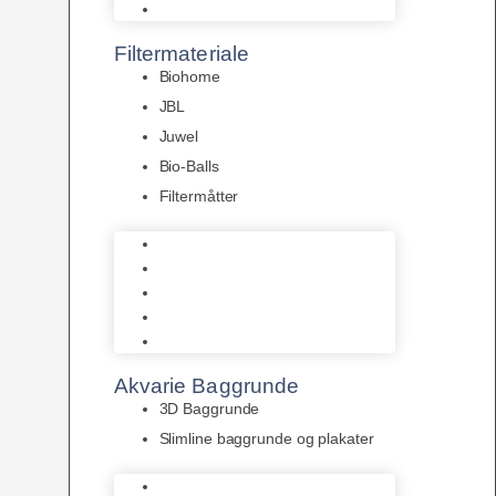
Pumper
Filtermateriale
Biohome
JBL
Juwel
Bio-Balls
Filtermåtter
Biohome
JBL
Juwel
Bio-Balls
Filtermåtter
Akvarie Baggrunde
3D Baggrunde
Slimline baggrunde og plakater
3D Baggrunde