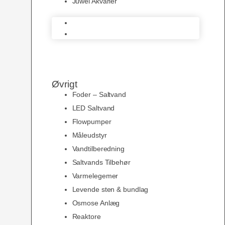
Juwel Akvarier
AquaMedic
Juwel Akvarier
Øvrigt
Foder – Saltvand
LED Saltvand
Flowpumper
Måleudstyr
Vandtilberedning
Saltvands Tilbehør
Varmelegemer
Levende sten & bundlag
Osmose Anlæg
Reaktore