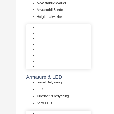
Akvastabil Akvarier
Akvastabil Borde
Helglas akvarier
Juwel Akvarier
AquaMedic
Design Akvarier
Fluval Akvarium
Akvarie Startsæt
Akvastabil Akvarier
Akvastabil Borde
Helglas akvarier
Armature & LED
Juwel Belysning
LED
Tilbehør til belysning
Sera LED
Juwel Belysning