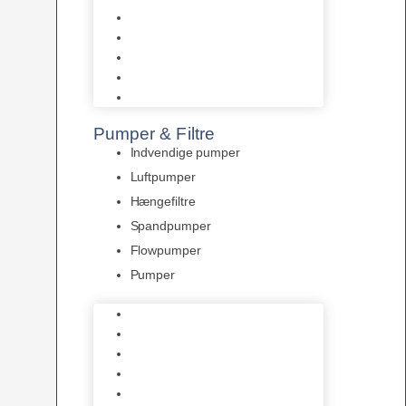
Tropelands fiskefoder
Tropical fiskefoder
Sera fiskefoder
Hikari fiskefoder
Superfish fiskefoder
Pumper & Filtre
Indvendige pumper
Luftpumper
Hængefiltre
Spandpumper
Flowpumper
Pumper
Indvendige pumper
Luftpumper
Hængefiltre
Spandpumper
Flowpumper