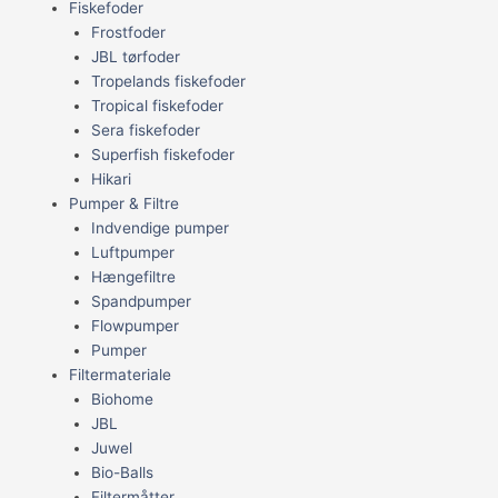
Fiskefoder
Frostfoder
JBL tørfoder
Tropelands fiskefoder
Tropical fiskefoder
Sera fiskefoder
Superfish fiskefoder
Hikari
Pumper & Filtre
Indvendige pumper
Luftpumper
Hængefiltre
Spandpumper
Flowpumper
Pumper
Filtermateriale
Biohome
JBL
Juwel
Bio-Balls
Filtermåtter