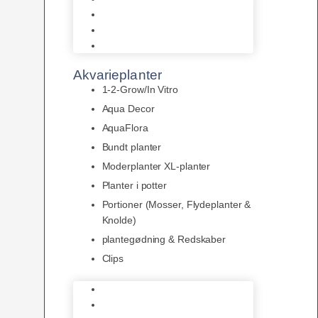
LED
Tilbehør til belysning
Sera LED
Akvarieplanter
1-2-Grow/In Vitro
Aqua Decor
AquaFlora
Bundt planter
Moderplanter XL-planter
Planter i potter
Portioner (Mosser, Flydeplanter &
Knolde)
plantegødning & Redskaber
Clips
1-2-Grow/In Vitro
Aqua Decor