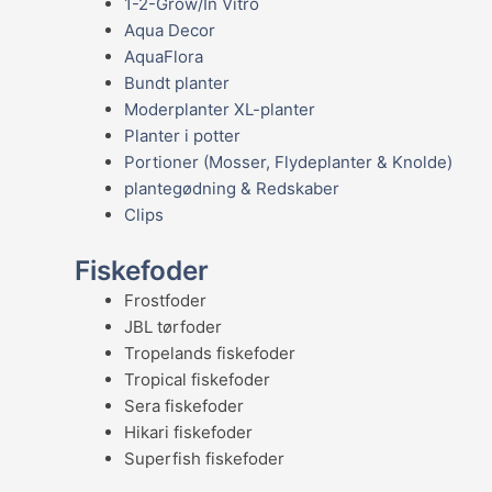
1-2-Grow/In Vitro
Aqua Decor
AquaFlora
Bundt planter
Moderplanter XL-planter
Planter i potter
Portioner (Mosser, Flydeplanter & Knolde)
plantegødning & Redskaber
Clips
Fiskefoder
Frostfoder
JBL tørfoder
Tropelands fiskefoder
Tropical fiskefoder
Sera fiskefoder
Hikari fiskefoder
Superfish fiskefoder