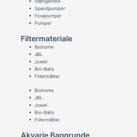
Hængefiltre
Spandpumper
Flowpumper
Pumper
Filtermateriale
Biohome
JBL
Juwel
Bio-Balls
Filtermåtter
Biohome
JBL
Juwel
Bio-Balls
Filtermåtter
Akvarie Baggrunde