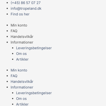
Gå
Main
(+45) 86 57 07 27
TROPICAL
til
Menu
info@tropeland.dk
PLECOS
indholdet
Find os her
TABIN
250ML/135G
Min konto
48ST
FAQ
antal
Handelsvilkår
Informationer
Leveringsbetingelser
Om os
Artikler
Min konto
FAQ
Handelsvilkår
Informationer
Leveringsbetingelser
Om os
Artikler