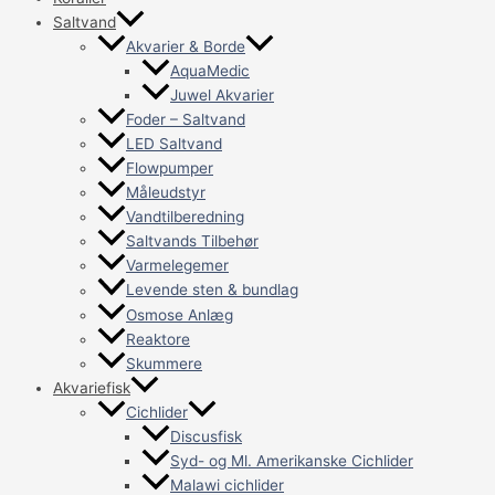
Saltvand
Akvarier & Borde
AquaMedic
Juwel Akvarier
Foder – Saltvand
LED Saltvand
Flowpumper
Måleudstyr
Vandtilberedning
Saltvands Tilbehør
Varmelegemer
Levende sten & bundlag
Osmose Anlæg
Reaktore
Skummere
Akvariefisk
Cichlider
Discusfisk
Syd- og Ml. Amerikanske Cichlider
Malawi cichlider