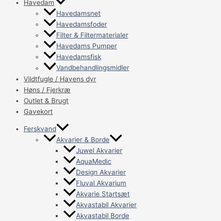
Havedam
Havedamsnet
Havedamsfoder
Filter & Filtermaterialer
Havedams Pumper
Havedamsfisk
Vandbehandlingsmidler
Vildtfugle / Havens dyr
Høns / Fjerkræ
Outlet & Brugt
Gavekort
Ferskvand
Akvarier & Borde
Juwel Akvarier
AquaMedic
Design Akvarier
Fluval Akvarium
Akvarie Startsæt
Akvastabil Akvarier
Akvastabil Borde