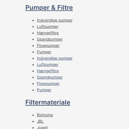
Pumper & Filtre
Indvendige pumper
Luftpumper
Hængefiltre
Spandpumper
Flowpumper
Pumper
Indvendige pumper
Luftpumper
Hængefiltre
Spandpumper
Flowpumper
Pumper
Filtermateriale
Biohome
JBL
Juwel