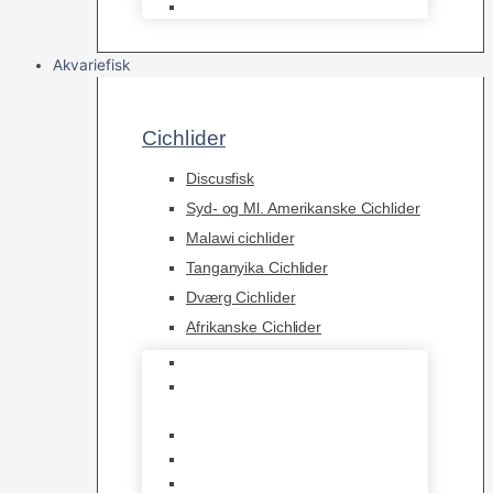
Skummere
Akvariefisk
Cichlider
Discusfisk
Syd- og Ml. Amerikanske Cichlider
Malawi cichlider
Tanganyika Cichlider
Dværg Cichlider
Afrikanske Cichlider
Discusfisk
Syd- og Ml. Amerikanske
Cichlider
Malawi cichlider
Tanganyika Cichlider
Dværg Cichlider