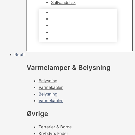
Saltvandsfisk
Selskabsfisk
Kampfisk
Specialfisk
Rejer, krabber og snegle
Saltvandsfisk
Reptil
Varmelamper & Belysning
Belysning
Varmekabler
Belysning
Varmekabler
Øvrige
Terrarier & Borde
Krybdyrs Foder