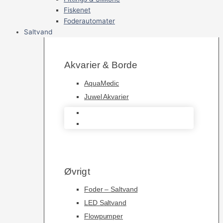
Fiskenet
Foderautomater
Saltvand
Akvarier & Borde
AquaMedic
Juwel Akvarier
AquaMedic
Juwel Akvarier
Øvrigt
Foder – Saltvand
LED Saltvand
Flowpumper