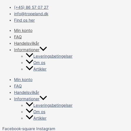
Gå
Main
RC
(+45) 86 57 07 27
til
Menu
Ulla
info@tropeland.dk
indholdet
grøn/grøn
Find os her
70x42.5x69CM
antal
Min konto
FAQ
Handelsvilkår
Informationer
Leveringsbetingelser
Om os
Artikler
Min konto
FAQ
Handelsvilkår
Informationer
Leveringsbetingelser
Om os
Artikler
Facebook-square
Instagram