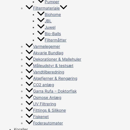
Pumper
Filtermateriale
Biohome
JBL
Juwel
Bio-Balls
Filtermåtter
Varmelegemer
Akvarie Bundlag
Dekorationer & Mallehuler
Måleudstyr & testsæt
Vandtilberedning
Algefjerner & Rengøring
CO2 anlæg
Garra Rufa – Doktorfisk
Osmose Anlæg
UV Filtrering
Fittings & Silikone
Fiskenet
Foderautomater
Koraller