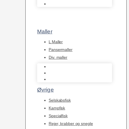
Afrikanske Cichlider
Maller
L Maller
Pansermaller
Div. maller
L Maller
Pansermaller
Div. maller
Øvrige
Selskabsfisk
Kampfisk
Specialfisk
Rejer, krabber og snegle