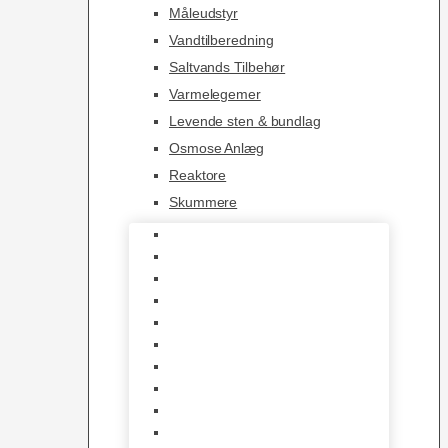
Måleudstyr
Vandtilberedning
Saltvands Tilbehør
Varmelegemer
Levende sten & bundlag
Osmose Anlæg
Reaktore
Skummere
Foder – Saltvand
LED Saltvand
Flowpumper
Måleudstyr
Vandtilberedning
Saltvands Tilbehør
Varmelegemer
Levende sten & bundlag
Osmose Anlæg
Reaktore