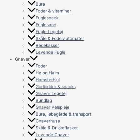
Bure
Foder & vitaminer
Fuglesnack
Fuglesand
Fugle Legetøj
Skåle & Foderautomater
Redekasser
Levende Fugle
Gnaver
Foder
Hø og Halm
Hamsterhjul
Godbidder & snacks
Gnaver Legetøj
Bundlag
Gnaver Pelspleje
Bure, løbegårde & transport
Gnaverhuse
Skåle & Drikkeflasker
Levende Gnaver