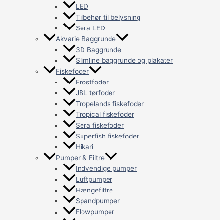
LED
Tilbehør til belysning
Sera LED
Akvarie Baggrunde
3D Baggrunde
Slimline baggrunde og plakater
Fiskefoder
Frostfoder
JBL tørfoder
Tropelands fiskefoder
Tropical fiskefoder
Sera fiskefoder
Superfish fiskefoder
Hikari
Pumper & Filtre
Indvendige pumper
Luftpumper
Hængefiltre
Spandpumper
Flowpumper