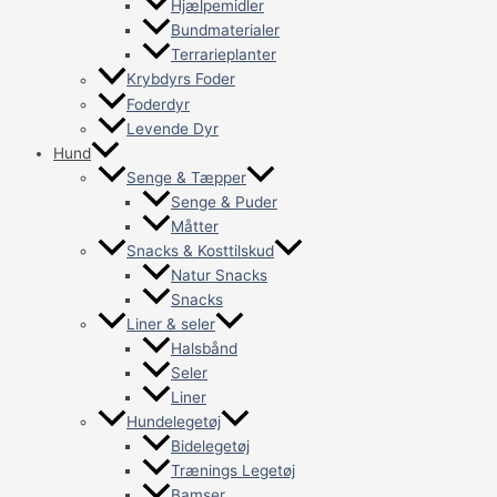
Hjælpemidler
Bundmaterialer
Terrarieplanter
Krybdyrs Foder
Foderdyr
Levende Dyr
Hund
Senge & Tæpper
Senge & Puder
Måtter
Snacks & Kosttilskud
Natur Snacks
Snacks
Liner & seler
Halsbånd
Seler
Liner
Hundelegetøj
Bidelegetøj
Trænings Legetøj
Bamser