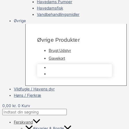
Havedams Pumper
Havedamsfisk
Vandbehandlingsmidler
Øvrige
Øvrige Produkter
Brugt Udstyr
Gavekort
Brugt Udstyr
Gavekort
Vildfugle / Havens dyr
Høns / Fjerkræ
0,00
kr.
0
Kurv
Ferskvand
Akvarier & Borde