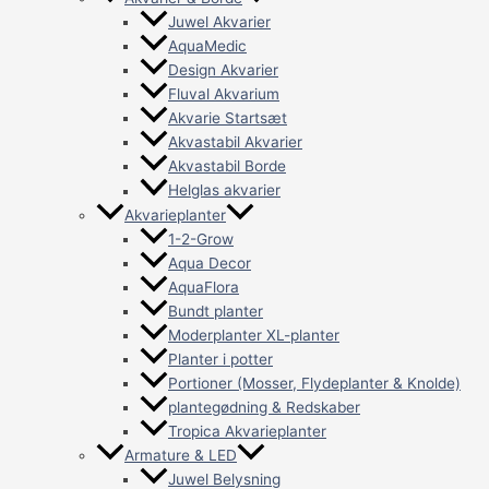
Juwel Akvarier
AquaMedic
Design Akvarier
Fluval Akvarium
Akvarie Startsæt
Akvastabil Akvarier
Akvastabil Borde
Helglas akvarier
Akvarieplanter
1-2-Grow
Aqua Decor
AquaFlora
Bundt planter
Moderplanter XL-planter
Planter i potter
Portioner (Mosser, Flydeplanter & Knolde)
plantegødning & Redskaber
Tropica Akvarieplanter
Armature & LED
Juwel Belysning