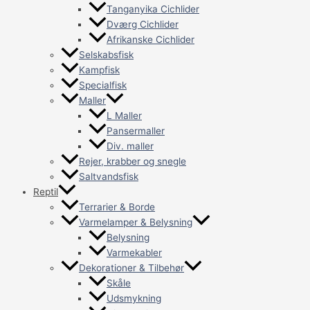
Tanganyika Cichlider
Dværg Cichlider
Afrikanske Cichlider
Selskabsfisk
Kampfisk
Specialfisk
Maller
L Maller
Pansermaller
Div. maller
Rejer, krabber og snegle
Saltvandsfisk
Reptil
Terrarier & Borde
Varmelamper & Belysning
Belysning
Varmekabler
Dekorationer & Tilbehør
Skåle
Udsmykning