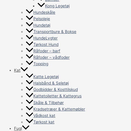
Kong Legetøj
Hundeskåle
Pelspleje
Hundetøj
Transportbure & Bokse
HundeLygter
Tørkost Hund
Råfoder – barf
Råfoder – vådfoder
Topping
Kat
Katte Legetøj
Halsbånd & Seletøj
Godbidder & Kosttilskud
Kattetoiletter & Kattegrus
Skåle & Tilbehør
Kradsetræer & Kattemøbler
Vådkost kat
Tørkost kat
Fugl