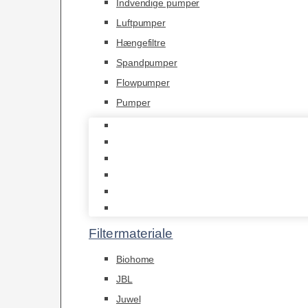
Indvendige pumper
Luftpumper
Hængefiltre
Spandpumper
Flowpumper
Pumper
Indvendige pumper
Luftpumper
Hængefiltre
Spandpumper
Flowpumper
Pumper
Filtermateriale
Biohome
JBL
Juwel