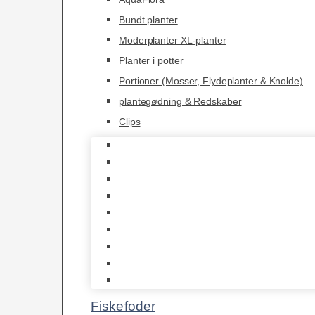
Bundt planter
Moderplanter XL-planter
Planter i potter
Portioner (Mosser, Flydeplanter & Knolde)
plantegødning & Redskaber
Clips
1-2-Grow/In Vitro
Aqua Decor
AquaFlora
Bundt planter
Moderplanter XL-planter
Planter i potter
Portioner (Mosser, Flydeplanter & Knolde)
plantegødning & Redskaber
Clips
Fiskefoder