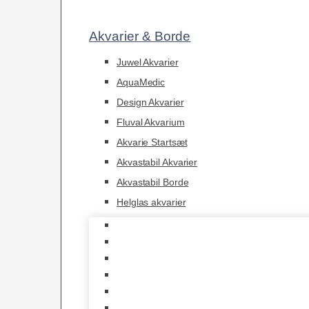
Akvarier & Borde
Juwel Akvarier
AquaMedic
Design Akvarier
Fluval Akvarium
Akvarie Startsæt
Akvastabil Akvarier
Akvastabil Borde
Helglas akvarier
Juwel Akvarier
AquaMedic
Design Akvarier
Fluval Akvarium
Akvarie Startsæt
Akvastabil Akvarier