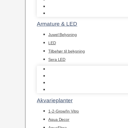
Akvastabil Borde
Helglas akvarier
Armature & LED
Juwel Belysning
LED
Tilbehør til belysning
Sera LED
Juwel Belysning
LED
Tilbehør til belysning
Sera LED
Akvarieplanter
1-2-Grow/In Vitro
Aqua Decor
AquaFlora