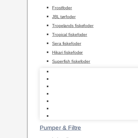
Frostfoder
JBL tørfoder
Tropelands fiskefoder
Tropical fiskefoder
Sera fiskefoder
Hikari fiskefoder
Superfish fiskefoder
Frostfoder
JBL tørfoder
Tropelands fiskefoder
Tropical fiskefoder
Sera fiskefoder
Hikari fiskefoder
Superfish fiskefoder
Pumper & Filtre