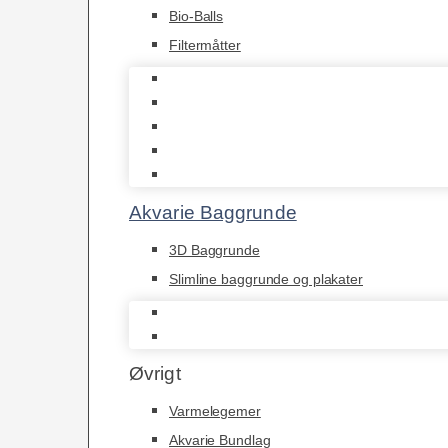
Bio-Balls
Filtermåtter
Biohome
JBL
Juwel
Bio-Balls
Filtermåtter
Akvarie Baggrunde
3D Baggrunde
Slimline baggrunde og plakater
3D Baggrunde
Slimline baggrunde og plakater
Øvrigt
Varmelegemer
Akvarie Bundlag