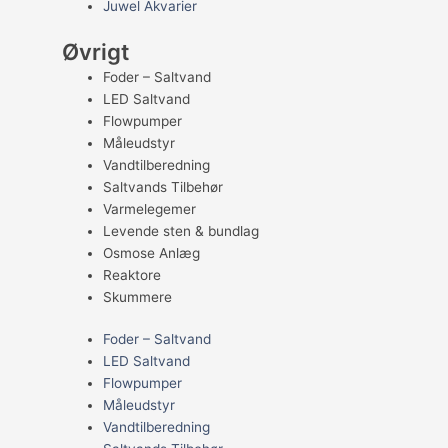
Juwel Akvarier
Øvrigt
Foder – Saltvand
LED Saltvand
Flowpumper
Måleudstyr
Vandtilberedning
Saltvands Tilbehør
Varmelegemer
Levende sten & bundlag
Osmose Anlæg
Reaktore
Skummere
Foder – Saltvand
LED Saltvand
Flowpumper
Måleudstyr
Vandtilberedning