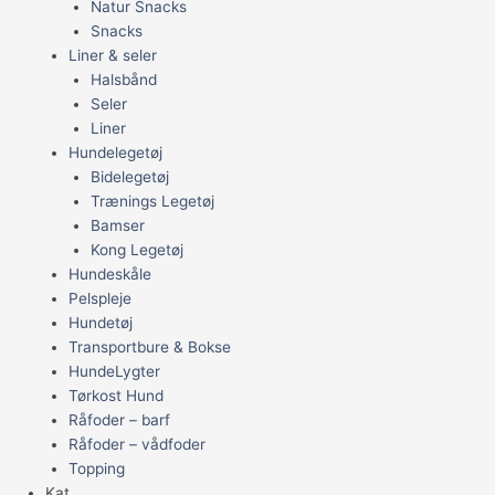
Natur Snacks
Snacks
Liner & seler
Halsbånd
Seler
Liner
Hundelegetøj
Bidelegetøj
Trænings Legetøj
Bamser
Kong Legetøj
Hundeskåle
Pelspleje
Hundetøj
Transportbure & Bokse
HundeLygter
Tørkost Hund
Råfoder – barf
Råfoder – vådfoder
Topping
Kat