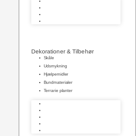
Terrarier & Borde
Krybdyrs Foder
Foderdyr
Levende Dyr
Dekorationer & Tilbehør
Skåle
Udsmykning
Hjælpemidler
Bundmaterialer
Terrarie planter
Skåle
Udsmykning
Hjælpemidler
Bundmaterialer
Terrarie planter