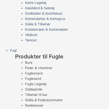
Katte Legetøj
Halsbånd & Seletøj
Godbidder & Kosttilskud
Kattetoiletter & Kattegrus
Skåle & Tilbehør
Kradsetræer & Kattemøbler
Vådkost
Tørkost
Fugl
Produkter til Fugle
Bure
Foder & vitaminer
Fuglesnack
Fuglesand
Fugle Legetøj
Siddepinde
Tilbehør til bur
Skåle & Foderautomater
Redekasser