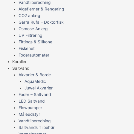
Vandtilberedning
Algefjerner & Rengøring
CO2 anlæg
Garra Rufa – Doktorfisk
Osmose Anlæg
UV Filtrering
Fittings & Silikone
Fiskenet
Foderautomater
Koraller
Saltvand
Akvarier & Borde
AquaMedic
Juwel Akvarier
Foder – Saltvand
LED Saltvand
Flowpumper
Måleudstyr
Vandtilberedning
Saltvands Tilbehør