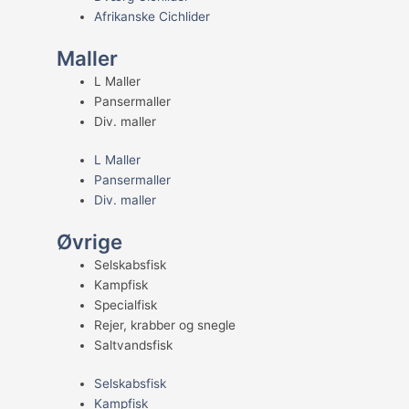
Afrikanske Cichlider
Maller
L Maller
Pansermaller
Div. maller
L Maller
Pansermaller
Div. maller
Øvrige
Selskabsfisk
Kampfisk
Specialfisk
Rejer, krabber og snegle
Saltvandsfisk
Selskabsfisk
Kampfisk