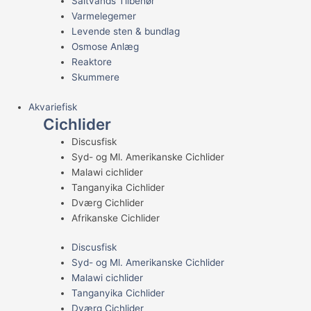
Saltvands Tilbehør
Varmelegemer
Levende sten & bundlag
Osmose Anlæg
Reaktore
Skummere
Akvariefisk
Cichlider
Discusfisk
Syd- og Ml. Amerikanske Cichlider
Malawi cichlider
Tanganyika Cichlider
Dværg Cichlider
Afrikanske Cichlider
Discusfisk
Syd- og Ml. Amerikanske Cichlider
Malawi cichlider
Tanganyika Cichlider
Dværg Cichlider