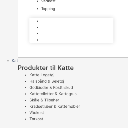
Vådkost
Topping
Råfoder – barf
Tørkost Hund
Vådkost
Topping
Kat
Produkter til Katte
Katte Legetøj
Halsbånd & Seletøj
Godbidder & Kosttilskud
Kattetoiletter & Kattegrus
Skåle & Tilbehør
Kradsetræer & Kattemøbler
Vådkost
Tørkost