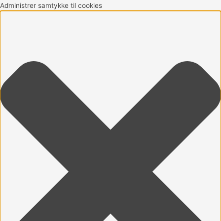
Gå
Marketing
Statistikker
Præferencer
Funktionsdygtig
Administrer samtykke til cookies
til
indholdet