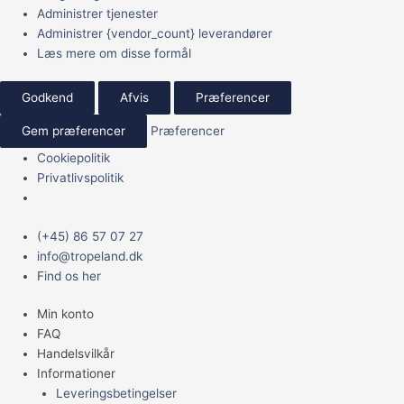
Administrer tjenester
Administrer {vendor_count} leverandører
Læs mere om disse formål
Godkend
Afvis
Præferencer
Gem præferencer
Præferencer
Cookiepolitik
Privatlivspolitik
Main
FEED
(+45) 86 57 07 27
Menu
CUP
info@tropeland.dk
750ML
Find os her
antal
Min konto
FAQ
Handelsvilkår
Informationer
Leveringsbetingelser