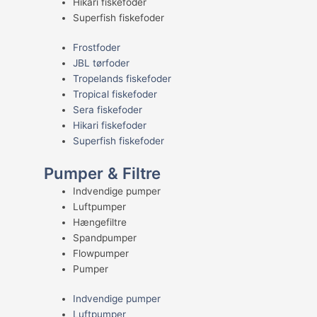
Hikari fiskefoder
Superfish fiskefoder
Frostfoder
JBL tørfoder
Tropelands fiskefoder
Tropical fiskefoder
Sera fiskefoder
Hikari fiskefoder
Superfish fiskefoder
Pumper & Filtre
Indvendige pumper
Luftpumper
Hængefiltre
Spandpumper
Flowpumper
Pumper
Indvendige pumper
Luftpumper