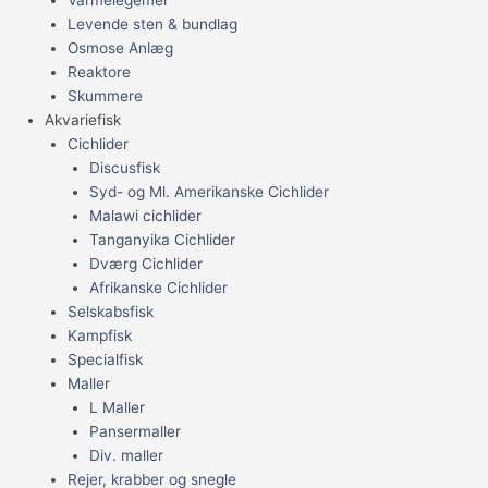
Varmelegemer
Levende sten & bundlag
Osmose Anlæg
Reaktore
Skummere
Akvariefisk
Cichlider
Discusfisk
Syd- og Ml. Amerikanske Cichlider
Malawi cichlider
Tanganyika Cichlider
Dværg Cichlider
Afrikanske Cichlider
Selskabsfisk
Kampfisk
Specialfisk
Maller
L Maller
Pansermaller
Div. maller
Rejer, krabber og snegle