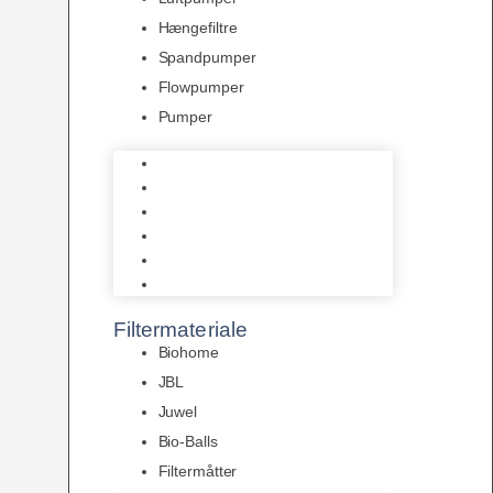
Hængefiltre
Spandpumper
Flowpumper
Pumper
Indvendige pumper
Luftpumper
Hængefiltre
Spandpumper
Flowpumper
Pumper
Filtermateriale
Biohome
JBL
Juwel
Bio-Balls
Filtermåtter