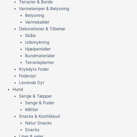
Terrarier & Borde
Varmelamper & Belysning
Belysning
Varmekabler
Dekorationer & Tilbehør
Skåle
Udsmykning
Hjælpemidler
Bundmaterialer
Terrarieplanter
Krybdyrs Foder
Foderdyr
Levende Dyr
Hund
Senge & Tæpper
Senge & Puder
Måtter
Snacks & Kosttilskud
Natur Snacks
Snacks
Liner & seler