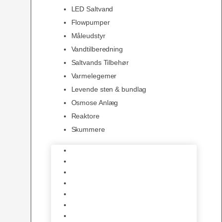
LED Saltvand
Flowpumper
Måleudstyr
Vandtilberedning
Saltvands Tilbehør
Varmelegemer
Levende sten & bundlag
Osmose Anlæg
Reaktore
Skummere
Foder – Saltvand
LED Saltvand
Flowpumper
Måleudstyr
Vandtilberedning
Saltvands Tilbehør
Varmelegemer