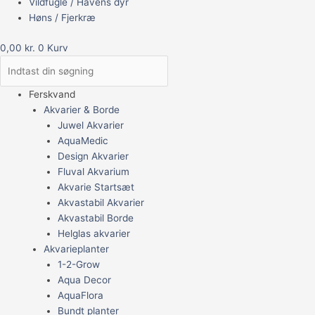
Vildfugle / Havens dyr
Høns / Fjerkræ
0,00
kr.
0
Kurv
Ferskvand
Akvarier & Borde
Juwel Akvarier
AquaMedic
Design Akvarier
Fluval Akvarium
Akvarie Startsæt
Akvastabil Akvarier
Akvastabil Borde
Helglas akvarier
Akvarieplanter
1-2-Grow
Aqua Decor
AquaFlora
Bundt planter