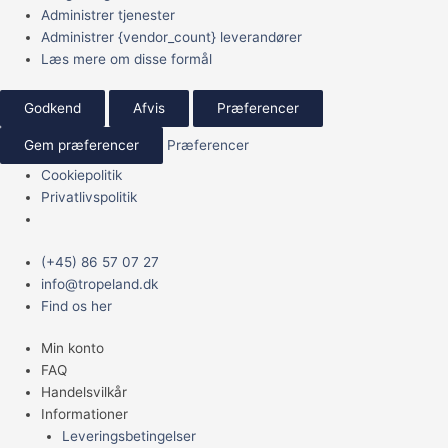
Administrer tjenester
Administrer {vendor_count} leverandører
Læs mere om disse formål
Godkend
Afvis
Præferencer
Gem præferencer
Præferencer
Cookiepolitik
Privatlivspolitik
Main
Vitapol
(+45) 86 57 07 27
Menu
Smakers
info@tropeland.dk
Undulat
Find os her
3in1
Min konto
130gr
FAQ
antal
Handelsvilkår
Informationer
Leveringsbetingelser