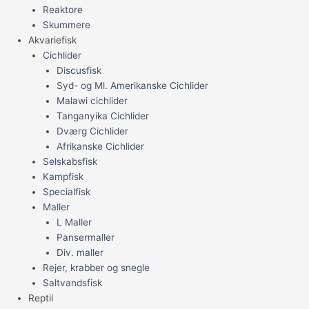
Reaktore
Skummere
Akvariefisk
Cichlider
Discusfisk
Syd- og Ml. Amerikanske Cichlider
Malawi cichlider
Tanganyika Cichlider
Dværg Cichlider
Afrikanske Cichlider
Selskabsfisk
Kampfisk
Specialfisk
Maller
L Maller
Pansermaller
Div. maller
Rejer, krabber og snegle
Saltvandsfisk
Reptil