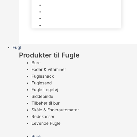
Skåle & Tilbehør
Kradsetræer & Kattemøbler
Vådkost
Tørkost
Fugl
Produkter til Fugle
Bure
Foder & vitaminer
Fuglesnack
Fuglesand
Fugle Legetøj
Siddepinde
Tilbehør til bur
Skåle & Foderautomater
Redekasser
Levende Fugle
Bure