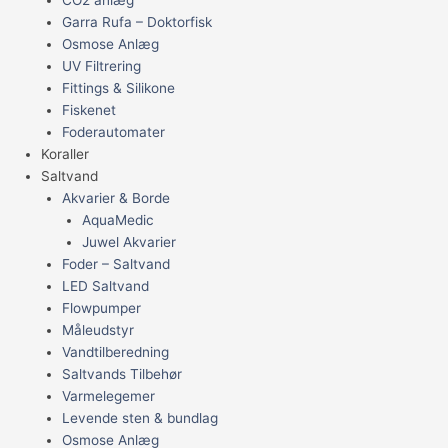
CO2 anlæg
Garra Rufa – Doktorfisk
Osmose Anlæg
UV Filtrering
Fittings & Silikone
Fiskenet
Foderautomater
Koraller
Saltvand
Akvarier & Borde
AquaMedic
Juwel Akvarier
Foder – Saltvand
LED Saltvand
Flowpumper
Måleudstyr
Vandtilberedning
Saltvands Tilbehør
Varmelegemer
Levende sten & bundlag
Osmose Anlæg