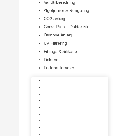
Vandtilberedning
Algefjerner & Rengøring
CO2 anlæg
Garra Rufa – Doktorfisk
Osmose Anlæg
UV Filtrering
Fittings & Silikone
Fiskenet
Foderautomater
Varmelegemer
Akvarie Bundlag
Dekorationer & Mallehuler
Måleudstyr & testsæt
Vandtilberedning
Algefjerner & Rengøring
CO2 anlæg
Garra Rufa – Doktorfisk
Osmose Anlæg