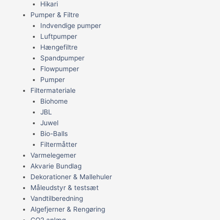
Hikari
Pumper & Filtre
Indvendige pumper
Luftpumper
Hængefiltre
Spandpumper
Flowpumper
Pumper
Filtermateriale
Biohome
JBL
Juwel
Bio-Balls
Filtermåtter
Varmelegemer
Akvarie Bundlag
Dekorationer & Mallehuler
Måleudstyr & testsæt
Vandtilberedning
Algefjerner & Rengøring