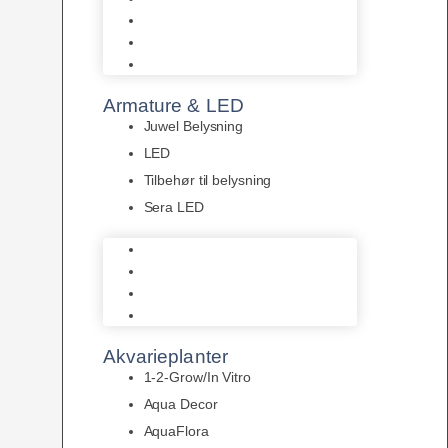
Akvastabil Akvarier
Akvastabil Borde
Helglas akvarier
Armature & LED
Juwel Belysning
LED
Tilbehør til belysning
Sera LED
Juwel Belysning
LED
Tilbehør til belysning
Sera LED
Akvarieplanter
1-2-Grow/In Vitro
Aqua Decor
AquaFlora