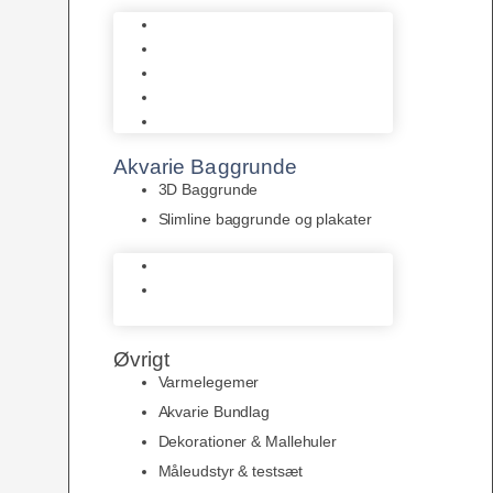
Biohome
JBL
Juwel
Bio-Balls
Filtermåtter
Akvarie Baggrunde
3D Baggrunde
Slimline baggrunde og plakater
3D Baggrunde
Slimline baggrunde og
plakater
Øvrigt
Varmelegemer
Akvarie Bundlag
Dekorationer & Mallehuler
Måleudstyr & testsæt