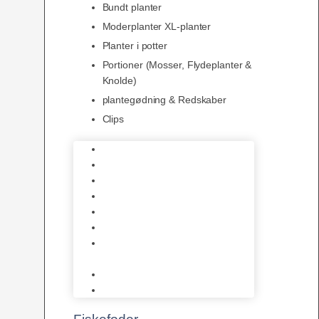
Bundt planter
Moderplanter XL-planter
Planter i potter
Portioner (Mosser, Flydeplanter &
Knolde)
plantegødning & Redskaber
Clips
1-2-Grow/In Vitro
Aqua Decor
AquaFlora
Bundt planter
Moderplanter XL-planter
Planter i potter
Portioner (Mosser, Flydeplanter
& Knolde)
plantegødning & Redskaber
Clips