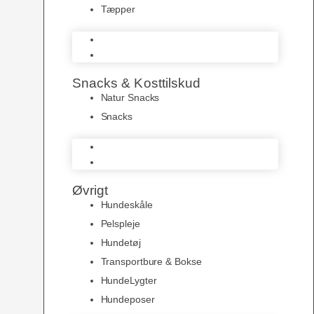
Tæpper
Senge & Puder
Tæpper
Snacks & Kosttilskud
Natur Snacks
Snacks
Natur Snacks
Snacks
Øvrigt
Hundeskåle
Pelspleje
Hundetøj
Transportbure & Bokse
HundeLygter
Hundeposer