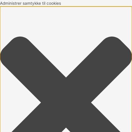
Gå
Marketing
Statistikker
Præferencer
Funktionsdygtig
Administrer samtykke til cookies
til
indholdet