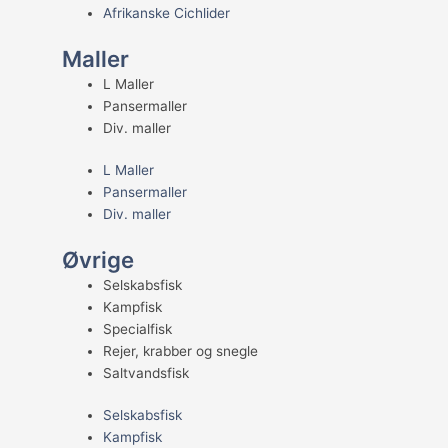
Afrikanske Cichlider
Maller
L Maller
Pansermaller
Div. maller
L Maller
Pansermaller
Div. maller
Øvrige
Selskabsfisk
Kampfisk
Specialfisk
Rejer, krabber og snegle
Saltvandsfisk
Selskabsfisk
Kampfisk