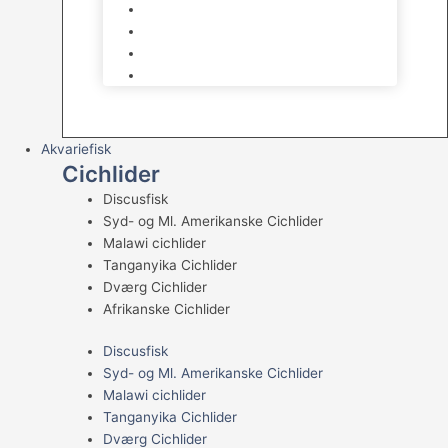
Levende sten & bundlag
Osmose Anlæg
Reaktore
Skummere
Akvariefisk
Cichlider
Discusfisk
Syd- og Ml. Amerikanske Cichlider
Malawi cichlider
Tanganyika Cichlider
Dværg Cichlider
Afrikanske Cichlider
Discusfisk
Syd- og Ml. Amerikanske Cichlider
Malawi cichlider
Tanganyika Cichlider
Dværg Cichlider