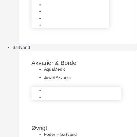
UV Filtrering
Fittings & Silikone
Fiskenet
Foderautomater
Saltvand
Akvarier & Borde
AquaMedic
Juwel Akvarier
AquaMedic
Juwel Akvarier
Øvrigt
Foder – Saltvand