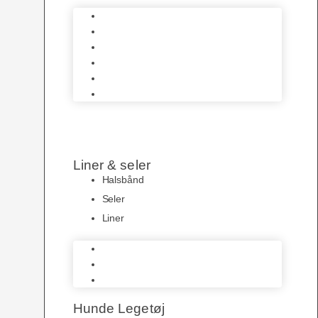
Hundeskåle
Pelspleje
Hundetøj
Transportbure & Bokse
HundeLygter
Hundeposer
Liner & seler
Halsbånd
Seler
Liner
Halsbånd
Seler
Liner
Hunde Legetøj