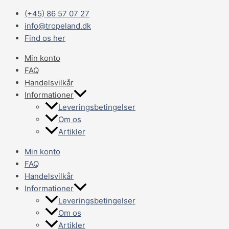
Gå
Main
(+45) 86 57 07 27
til
Menu
info@tropeland.dk
indholdet
Find os her
Min konto
FAQ
Handelsvilkår
Informationer
Leveringsbetingelser
Om os
Artikler
Min konto
FAQ
Handelsvilkår
Informationer
Leveringsbetingelser
Om os
Artikler