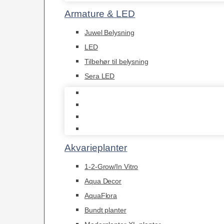
Armature & LED
Juwel Belysning
LED
Tilbehør til belysning
Sera LED
Juwel Belysning
LED
Tilbehør til belysning
Sera LED
Akvarieplanter
1-2-Grow/In Vitro
Aqua Decor
AquaFlora
Bundt planter