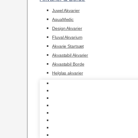
Juwel Akvarier
AquaMedic
Design Akvarier
Fluval Akvarium
Akvarie Startsæt
Akvastabil Akvarier
Akvastabil Borde
Helglas akvarier
Juwel Akvarier
AquaMedic
Design Akvarier
Fluval Akvarium
Akvarie Startsæt
Akvastabil Akvarier
Akvastabil Borde
Helglas akvarier