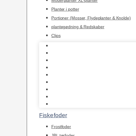
Moderplanter XL-planter
Planter i potter
Portioner (Mosser, Flydeplanter & Knolde)
plantegødning & Redskaber
Clips
1-2-Grow/In Vitro
Aqua Decor
AquaFlora
Bundt planter
Moderplanter XL-planter
Planter i potter
Portioner (Mosser, Flydeplanter & Knolde)
plantegødning & Redskaber
Clips
Fiskefoder
Frostfoder
JBL tørfoder