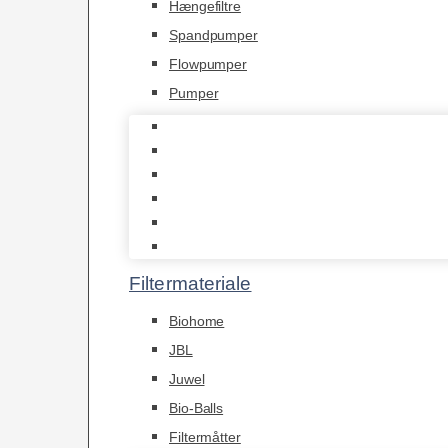
Hængefiltre
Spandpumper
Flowpumper
Pumper
Indvendige pumper
Luftpumper
Hængefiltre
Spandpumper
Flowpumper
Pumper
Filtermateriale
Biohome
JBL
Juwel
Bio-Balls
Filtermåtter