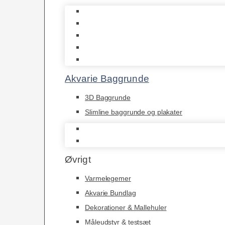
Biohome
JBL
Juwel
Bio-Balls
Filtermåtter
Akvarie Baggrunde
3D Baggrunde
Slimline baggrunde og plakater
3D Baggrunde
Slimline baggrunde og plakater
Øvrigt
Varmelegemer
Akvarie Bundlag
Dekorationer & Mallehuler
Måleudstyr & testsæt