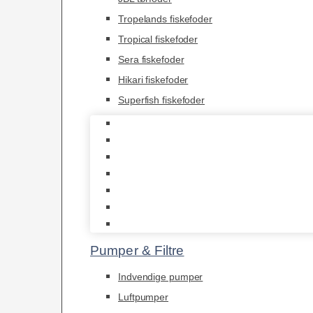
Tropelands fiskefoder
Tropical fiskefoder
Sera fiskefoder
Hikari fiskefoder
Superfish fiskefoder
Frostfoder
JBL tørfoder
Tropelands fiskefoder
Tropical fiskefoder
Sera fiskefoder
Hikari fiskefoder
Superfish fiskefoder
Pumper & Filtre
Indvendige pumper
Luftpumper