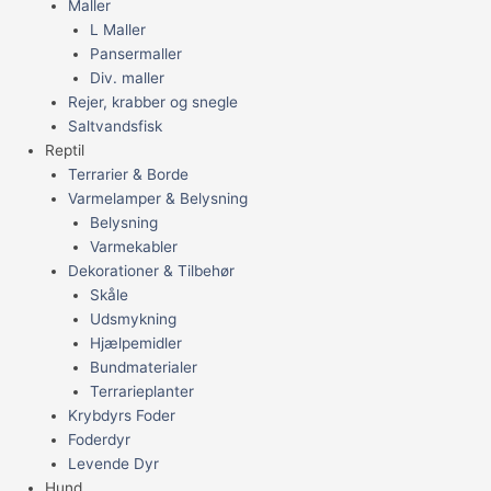
Maller
L Maller
Pansermaller
Div. maller
Rejer, krabber og snegle
Saltvandsfisk
Reptil
Terrarier & Borde
Varmelamper & Belysning
Belysning
Varmekabler
Dekorationer & Tilbehør
Skåle
Udsmykning
Hjælpemidler
Bundmaterialer
Terrarieplanter
Krybdyrs Foder
Foderdyr
Levende Dyr
Hund