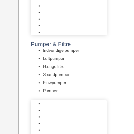
Tropelands fiskefoder
Tropical fiskefoder
Sera fiskefoder
Hikari fiskefoder
Superfish fiskefoder
Pumper & Filtre
Indvendige pumper
Luftpumper
Hængefiltre
Spandpumper
Flowpumper
Pumper
Indvendige pumper
Luftpumper
Hængefiltre
Spandpumper
Flowpumper