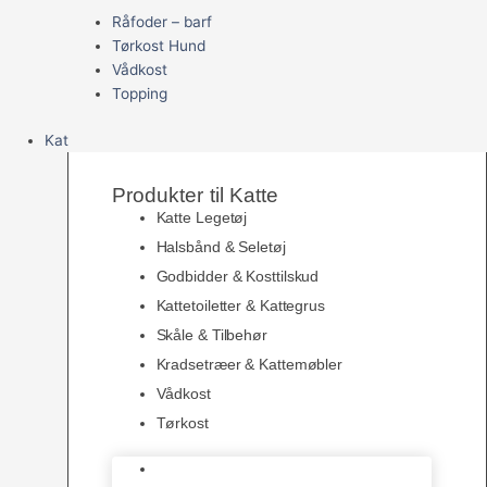
Råfoder – barf
Tørkost Hund
Vådkost
Topping
Kat
Produkter til Katte
Katte Legetøj
Halsbånd & Seletøj
Godbidder & Kosttilskud
Kattetoiletter & Kattegrus
Skåle & Tilbehør
Kradsetræer & Kattemøbler
Vådkost
Tørkost
Katte Legetøj