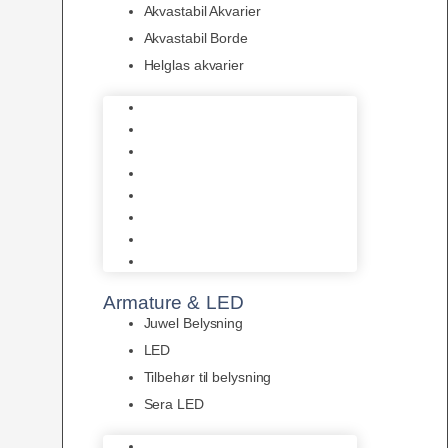
Akvastabil Akvarier
Akvastabil Borde
Helglas akvarier
Juwel Akvarier
AquaMedic
Design Akvarier
Fluval Akvarium
Akvarie Startsæt
Akvastabil Akvarier
Akvastabil Borde
Helglas akvarier
Armature & LED
Juwel Belysning
LED
Tilbehør til belysning
Sera LED
Juwel Belysning