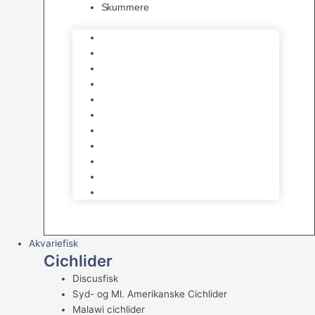
Skummere
Foder – Saltvand
LED Saltvand
Flowpumper
Måleudstyr
Vandtilberedning
Saltvands Tilbehør
Varmelegemer
Levende sten & bundlag
Osmose Anlæg
Reaktore
Skummere
Akvariefisk
Cichlider
Discusfisk
Syd- og Ml. Amerikanske Cichlider
Malawi cichlider