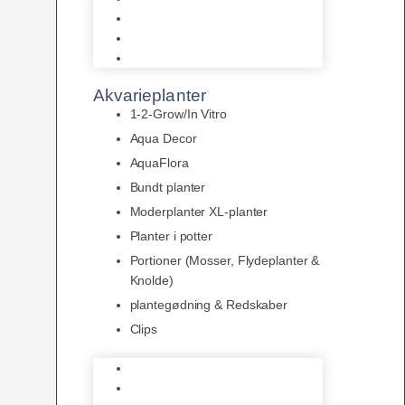
LED
Tilbehør til belysning
Sera LED
Akvarieplanter
1-2-Grow/In Vitro
Aqua Decor
AquaFlora
Bundt planter
Moderplanter XL-planter
Planter i potter
Portioner (Mosser, Flydeplanter &
Knolde)
plantegødning & Redskaber
Clips
1-2-Grow/In Vitro
Aqua Decor