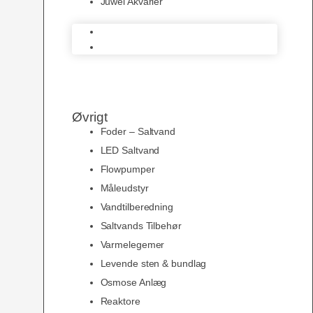
Juwel Akvarier
AquaMedic
Juwel Akvarier
Øvrigt
Foder – Saltvand
LED Saltvand
Flowpumper
Måleudstyr
Vandtilberedning
Saltvands Tilbehør
Varmelegemer
Levende sten & bundlag
Osmose Anlæg
Reaktore