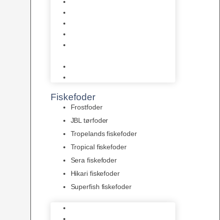
AquaFlora
Bundt planter
Moderplanter XL-planter
Planter i potter
Portioner (Mosser, Flydeplanter
& Knolde)
plantegødning & Redskaber
Clips
Fiskefoder
Frostfoder
JBL tørfoder
Tropelands fiskefoder
Tropical fiskefoder
Sera fiskefoder
Hikari fiskefoder
Superfish fiskefoder
Frostfoder
JBL tørfoder