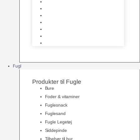
Halsbånd & Seletøj
Godbidder & Kosttilskud
Kattetoiletter & Kattegrus
Skåle & Tilbehør
Kradsetræer & Kattemøbler
Vådkost
Tørkost
Fugl
Produkter til Fugle
Bure
Foder & vitaminer
Fuglesnack
Fuglesand
Fugle Legetøj
Siddepinde
Tilbehør til bur