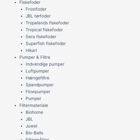
Fiskefoder
Frostfoder
JBL tørfoder
Tropelands fiskefoder
Tropical fiskefoder
Sera fiskefoder
Superfish fiskefoder
Hikari
Pumper & Filtre
Indvendige pumper
Luftpumper
Hængefiltre
Spandpumper
Flowpumper
Pumper
Filtermateriale
Biohome
JBL
Juwel
Bio-Balls
Filtermåtter