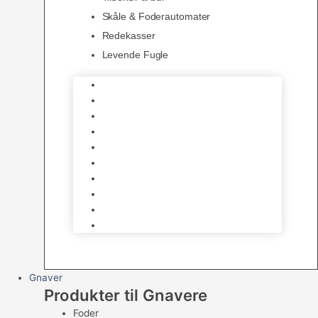
Skåle & Foderautomater
Redekasser
Levende Fugle
Bure
Foder & vitaminer
Fuglesnack
Fuglesand
Fugle Legetøj
Siddepinde
Tilbehør til bur
Skåle & Foderautomater
Redekasser
Levende Fugle
Gnaver
Produkter til Gnavere
Foder