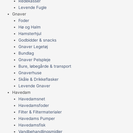
Redekasser
Levende Fugle
Gnaver
Foder
Hø og Halm
Hamsterhjul
Godbidder & snacks
Gnaver Legetøj
Bundlag
Gnaver Pelspleje
Bure, løbegårde & transport
Gnaverhuse
Skåle & Drikkeflasker
Levende Gnaver
Havedam
Havedamsnet
Havedamsfoder
Filter & Filtermaterialer
Havedams Pumper
Havedamsfisk
Vandbehandlingsmidler