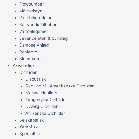
Flowpumper
Måleudstyr
Vandtilberedning
Saltvands Tilbehør
Varmelegemer
Levende sten & bundlag
Osmose Anlæg
Reaktore
Skummere
Akvariefisk
Cichlider
Discusfisk
Syd- og Ml. Amerikanske Cichlider
Malawi cichlider
Tanganyika Cichlider
Dværg Cichlider
Afrikanske Cichlider
Selskabsfisk
Kampfisk
Specialfisk