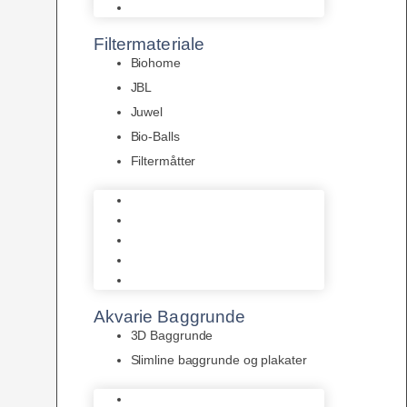
Pumper
Filtermateriale
Biohome
JBL
Juwel
Bio-Balls
Filtermåtter
Biohome
JBL
Juwel
Bio-Balls
Filtermåtter
Akvarie Baggrunde
3D Baggrunde
Slimline baggrunde og plakater
3D Baggrunde