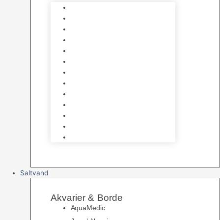
Varmelegemer
Akvarie Bundlag
Dekorationer & Mallehuler
Måleudstyr & testsæt
Vandtilberedning
Algefjerner & Rengøring
CO2 anlæg
Garra Rufa – Doktorfisk
Osmose Anlæg
UV Filtrering
Fittings & Silikone
Fiskenet
Foderautomater
Saltvand
Akvarier & Borde
AquaMedic