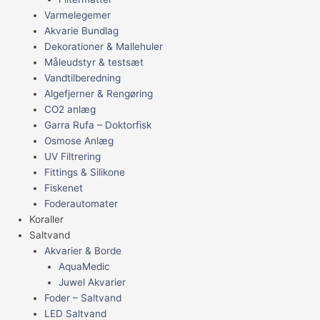
Varmelegemer
Akvarie Bundlag
Dekorationer & Mallehuler
Måleudstyr & testsæt
Vandtilberedning
Algefjerner & Rengøring
CO2 anlæg
Garra Rufa – Doktorfisk
Osmose Anlæg
UV Filtrering
Fittings & Silikone
Fiskenet
Foderautomater
Koraller
Saltvand
Akvarier & Borde
AquaMedic
Juwel Akvarier
Foder – Saltvand
LED Saltvand