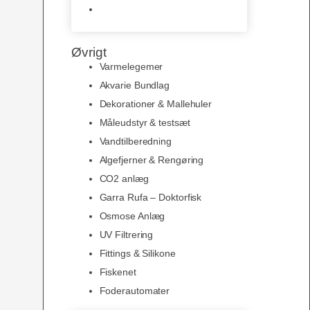
Slimline baggrunde og
plakater
Øvrigt
Varmelegemer
Akvarie Bundlag
Dekorationer & Mallehuler
Måleudstyr & testsæt
Vandtilberedning
Algefjerner & Rengøring
CO2 anlæg
Garra Rufa – Doktorfisk
Osmose Anlæg
UV Filtrering
Fittings & Silikone
Fiskenet
Foderautomater