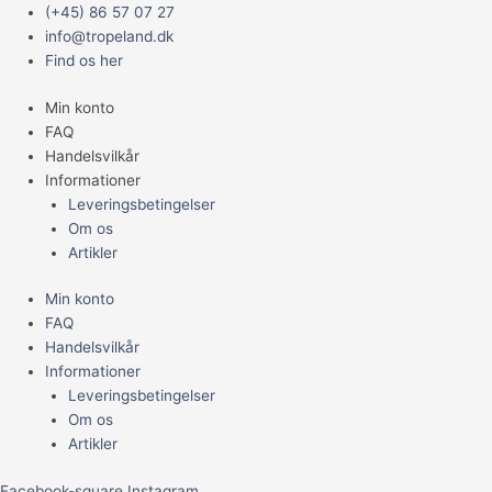
Gå
Main
Kaytee
Prisinterval:
(+45) 86 57 07 27
til
Menu
Clean
124,95 kr.
info@tropeland.dk
indholdet
&
til
Find os her
Cozy
259,95 kr.
Min konto
Natural
FAQ
strøelse
Handelsvilkår
antal
Informationer
Leveringsbetingelser
Om os
Artikler
Min konto
FAQ
Handelsvilkår
Informationer
Leveringsbetingelser
Om os
Artikler
Facebook-square
Instagram