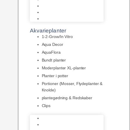
LED
Tilbehør til belysning
Sera LED
Akvarieplanter
1-2-Grow/In Vitro
Aqua Decor
AquaFlora
Bundt planter
Moderplanter XL-planter
Planter i potter
Portioner (Mosser, Flydeplanter &
Knolde)
plantegødning & Redskaber
Clips
1-2-Grow/In Vitro
Aqua Decor