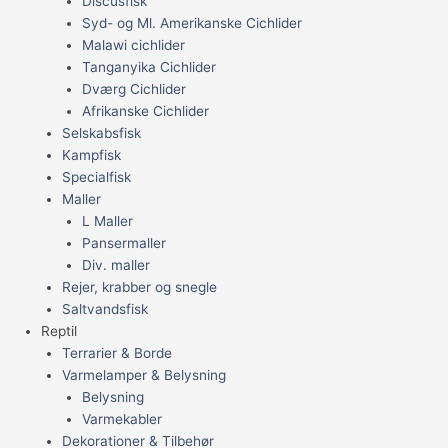
Discusfisk
Syd- og Ml. Amerikanske Cichlider
Malawi cichlider
Tanganyika Cichlider
Dværg Cichlider
Afrikanske Cichlider
Selskabsfisk
Kampfisk
Specialfisk
Maller
L Maller
Pansermaller
Div. maller
Rejer, krabber og snegle
Saltvandsfisk
Reptil
Terrarier & Borde
Varmelamper & Belysning
Belysning
Varmekabler
Dekorationer & Tilbehør