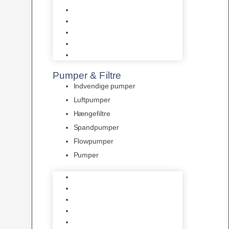
Tropelands fiskefoder
Tropical fiskefoder
Sera fiskefoder
Hikari fiskefoder
Superfish fiskefoder
Pumper & Filtre
Indvendige pumper
Luftpumper
Hængefiltre
Spandpumper
Flowpumper
Pumper
Indvendige pumper
Luftpumper
Hængefiltre
Spandpumper
Flowpumper