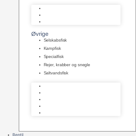
L Maller
Pansermaller
Div. maller
Øvrige
Selskabsfisk
Kampfisk
Specialfisk
Rejer, krabber og snegle
Saltvandsfisk
Selskabsfisk
Kampfisk
Specialfisk
Rejer, krabber og snegle
Saltvandsfisk
Reptil