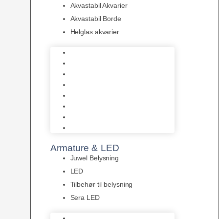
Akvastabil Akvarier
Akvastabil Borde
Helglas akvarier
Juwel Akvarier
AquaMedic
Design Akvarier
Fluval Akvarium
Akvarie Startsæt
Akvastabil Akvarier
Akvastabil Borde
Helglas akvarier
Armature & LED
Juwel Belysning
LED
Tilbehør til belysning
Sera LED
Juwel Belysning