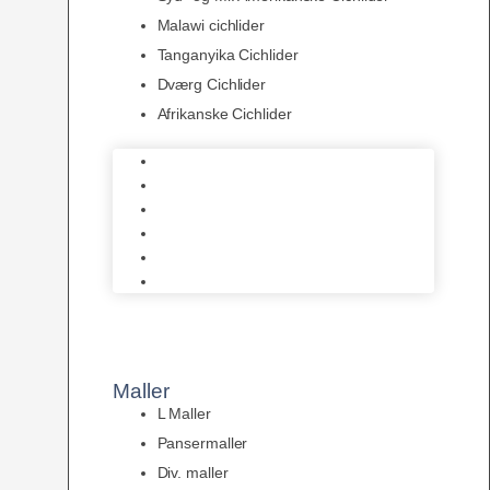
Malawi cichlider
Tanganyika Cichlider
Dværg Cichlider
Afrikanske Cichlider
Discusfisk
Syd- og Ml. Amerikanske Cichlider
Malawi cichlider
Tanganyika Cichlider
Dværg Cichlider
Afrikanske Cichlider
Maller
L Maller
Pansermaller
Div. maller