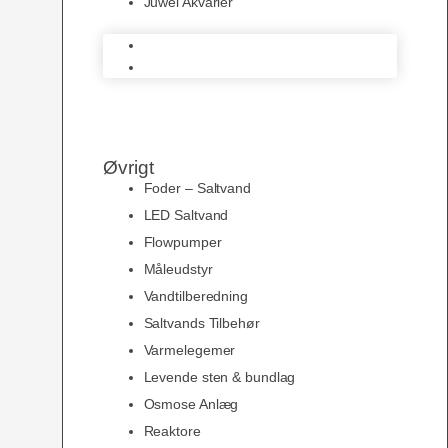
Juwel Akvarier
AquaMedic
Juwel Akvarier
Øvrigt
Foder – Saltvand
LED Saltvand
Flowpumper
Måleudstyr
Vandtilberedning
Saltvands Tilbehør
Varmelegemer
Levende sten & bundlag
Osmose Anlæg
Reaktore