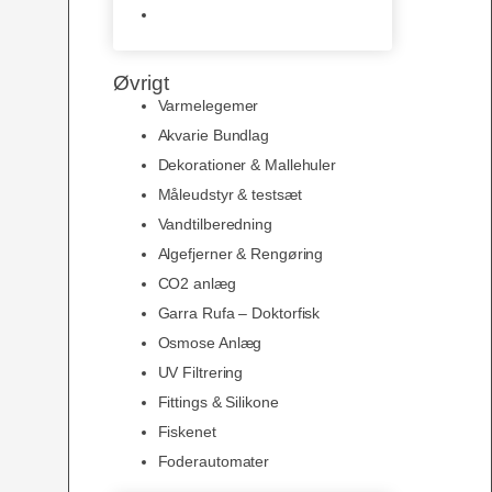
Slimline baggrunde og
plakater
Øvrigt
Varmelegemer
Akvarie Bundlag
Dekorationer & Mallehuler
Måleudstyr & testsæt
Vandtilberedning
Algefjerner & Rengøring
CO2 anlæg
Garra Rufa – Doktorfisk
Osmose Anlæg
UV Filtrering
Fittings & Silikone
Fiskenet
Foderautomater