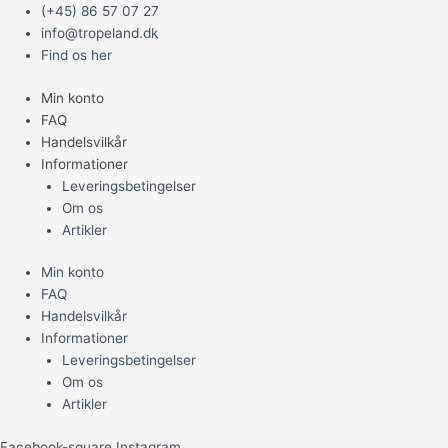
Gå
Main
(+45) 86 57 07 27
til
Menu
info@tropeland.dk
indholdet
Find os her
Min konto
FAQ
Handelsvilkår
Informationer
Leveringsbetingelser
Om os
Artikler
Min konto
FAQ
Handelsvilkår
Informationer
Leveringsbetingelser
Om os
Artikler
Facebook-square
Instagram