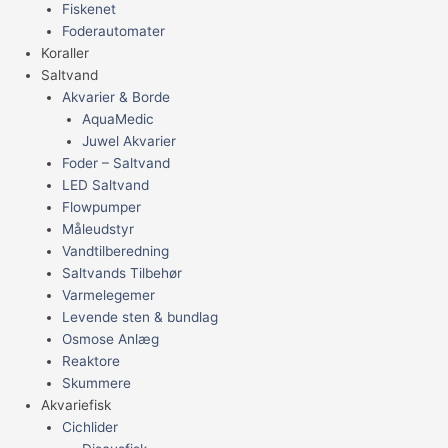
Fiskenet
Foderautomater
Koraller
Saltvand
Akvarier & Borde
AquaMedic
Juwel Akvarier
Foder – Saltvand
LED Saltvand
Flowpumper
Måleudstyr
Vandtilberedning
Saltvands Tilbehør
Varmelegemer
Levende sten & bundlag
Osmose Anlæg
Reaktore
Skummere
Akvariefisk
Cichlider