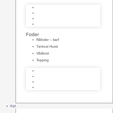
Bidelegetøj
Trænings Legetøj
Bamser
Kong Legetøj
Foder
Råfoder – barf
Tørkost Hund
Vådkost
Topping
Råfoder – barf
Tørkost Hund
Vådkost
Topping
Kat