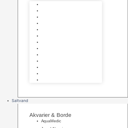
Varmelegemer
Akvarie Bundlag
Dekorationer & Mallehuler
Måleudstyr & testsæt
Vandtilberedning
Algefjerner & Rengøring
CO2 anlæg
Garra Rufa – Doktorfisk
Osmose Anlæg
UV Filtrering
Fittings & Silikone
Fiskenet
Foderautomater
Saltvand
Akvarier & Borde
AquaMedic