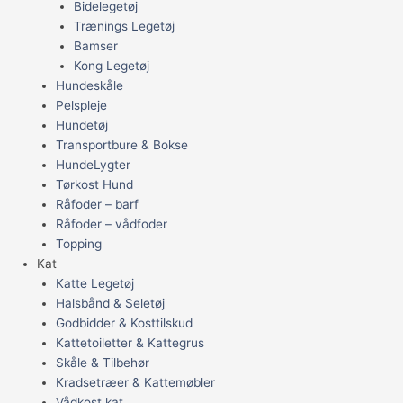
Bidelegetøj
Trænings Legetøj
Bamser
Kong Legetøj
Hundeskåle
Pelspleje
Hundetøj
Transportbure & Bokse
HundeLygter
Tørkost Hund
Råfoder – barf
Råfoder – vådfoder
Topping
Kat
Katte Legetøj
Halsbånd & Seletøj
Godbidder & Kosttilskud
Kattetoiletter & Kattegrus
Skåle & Tilbehør
Kradsetræer & Kattemøbler
Vådkost kat