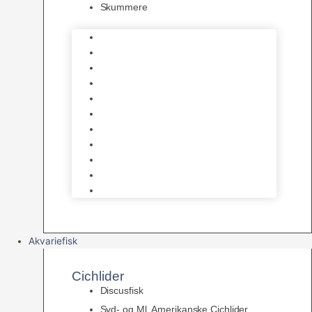
Skummere
Foder – Saltvand
LED Saltvand
Flowpumper
Måleudstyr
Vandtilberedning
Saltvands Tilbehør
Varmelegemer
Levende sten & bundlag
Osmose Anlæg
Reaktore
Skummere
Akvariefisk
Cichlider
Discusfisk
Syd- og Ml. Amerikanske Cichlider