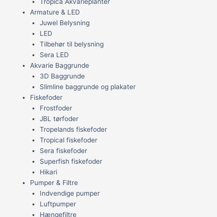
Tropica Akvarieplanter
Armature & LED
Juwel Belysning
LED
Tilbehør til belysning
Sera LED
Akvarie Baggrunde
3D Baggrunde
Slimline baggrunde og plakater
Fiskefoder
Frostfoder
JBL tørfoder
Tropelands fiskefoder
Tropical fiskefoder
Sera fiskefoder
Superfish fiskefoder
Hikari
Pumper & Filtre
Indvendige pumper
Luftpumper
Hængefiltre