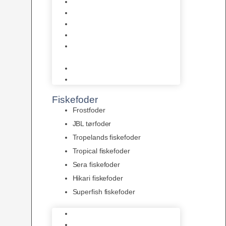
AquaFlora
Bundt planter
Moderplanter XL-planter
Planter i potter
Portioner (Mosser, Flydeplanter
& Knolde)
plantegødning & Redskaber
Clips
Fiskefoder
Frostfoder
JBL tørfoder
Tropelands fiskefoder
Tropical fiskefoder
Sera fiskefoder
Hikari fiskefoder
Superfish fiskefoder
Frostfoder
JBL tørfoder