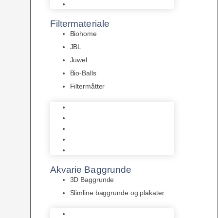
Pumper
Filtermateriale
Biohome
JBL
Juwel
Bio-Balls
Filtermåtter
Biohome
JBL
Juwel
Bio-Balls
Filtermåtter
Akvarie Baggrunde
3D Baggrunde
Slimline baggrunde og plakater
3D Baggrunde