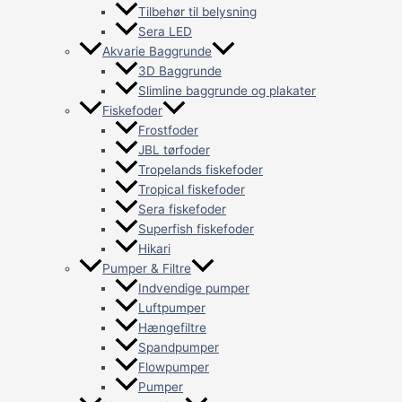
Tilbehør til belysning
Sera LED
Akvarie Baggrunde
3D Baggrunde
Slimline baggrunde og plakater
Fiskefoder
Frostfoder
JBL tørfoder
Tropelands fiskefoder
Tropical fiskefoder
Sera fiskefoder
Superfish fiskefoder
Hikari
Pumper & Filtre
Indvendige pumper
Luftpumper
Hængefiltre
Spandpumper
Flowpumper
Pumper