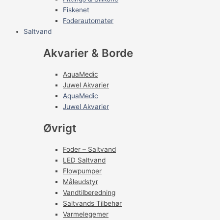
Fiskenet
Foderautomater
Saltvand
Akvarier & Borde
AquaMedic
Juwel Akvarier
AquaMedic
Juwel Akvarier
Øvrigt
Foder – Saltvand
LED Saltvand
Flowpumper
Måleudstyr
Vandtilberedning
Saltvands Tilbehør
Varmelegemer