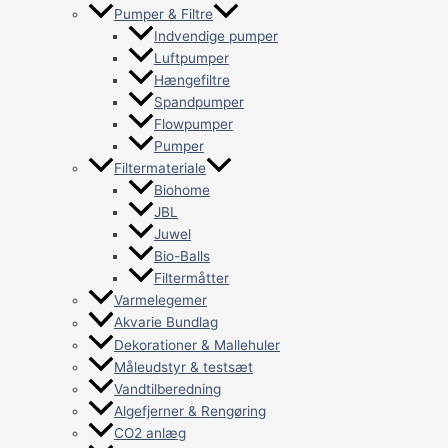
Pumper & Filtre
Indvendige pumper
Luftpumper
Hængefiltre
Spandpumper
Flowpumper
Pumper
Filtermateriale
Biohome
JBL
Juwel
Bio-Balls
Filtermåtter
Varmelegemer
Akvarie Bundlag
Dekorationer & Mallehuler
Måleudstyr & testsæt
Vandtilberedning
Algefjerner & Rengøring
CO2 anlæg