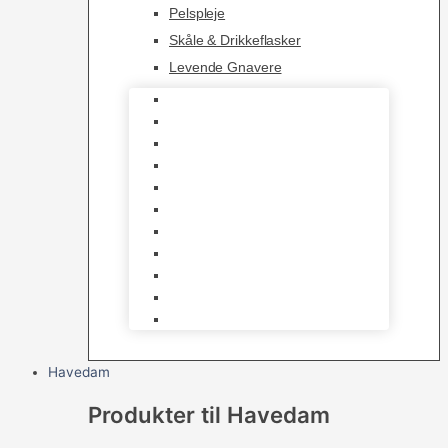
Pelspleje
Skåle & Drikkeflasker
Levende Gnavere
Foder
Hø og Halm
Godbidder & Snacks
Legetøj
Hamsterhjul
Huse & Skjul
Bundlag
Bure, løbegårde & transport
Pelspleje
Skåle & Drikkeflasker
Levende Gnavere
Havedam
Produkter til Havedam