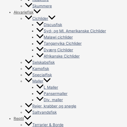
Skummere
Akvariefisk
Cichlider
Discusfisk
Syd- og Ml. Amerikanske Cichlider
Malawi cichlider
Tanganyika Cichlider
Dværg Cichlider
Afrikanske Cichlider
Selskabsfisk
Kampfisk
Specialfisk
Maller
L Maller
Pansermaller
Div. maller
Rejer, krabber og snegle
Saltvandsfisk
Reptil
Terrarier & Borde