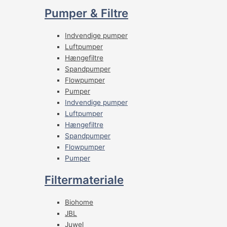
Pumper & Filtre
Indvendige pumper
Luftpumper
Hængefiltre
Spandpumper
Flowpumper
Pumper
Indvendige pumper
Luftpumper
Hængefiltre
Spandpumper
Flowpumper
Pumper
Filtermateriale
Biohome
JBL
Juwel