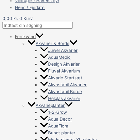
Vildfugle / Havens dyr
Høns / Fjerkræ
0,00
kr.
0
Kurv
Ferskvand
Akvarier & Borde
Juwel Akvarier
AquaMedic
Design Akvarier
Fluval Akvarium
Akvarie Startsæt
Akvastabil Akvarier
Akvastabil Borde
Helglas akvarier
Akvarieplanter
1-2-Grow
Aqua Decor
AquaFlora
Bundt planter
Moderplanter XL-planter