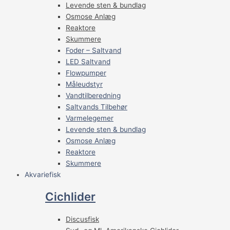
Levende sten & bundlag
Osmose Anlæg
Reaktore
Skummere
Foder – Saltvand
LED Saltvand
Flowpumper
Måleudstyr
Vandtilberedning
Saltvands Tilbehør
Varmelegemer
Levende sten & bundlag
Osmose Anlæg
Reaktore
Skummere
Akvariefisk
Cichlider
Discusfisk