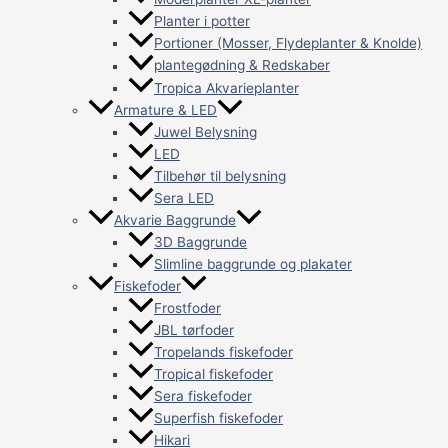
Planter i potter
Portioner (Mosser, Flydeplanter & Knolde)
plantegødning & Redskaber
Tropica Akvarieplanter
Armature & LED
Juwel Belysning
LED
Tilbehør til belysning
Sera LED
Akvarie Baggrunde
3D Baggrunde
Slimline baggrunde og plakater
Fiskefoder
Frostfoder
JBL tørfoder
Tropelands fiskefoder
Tropical fiskefoder
Sera fiskefoder
Superfish fiskefoder
Hikari