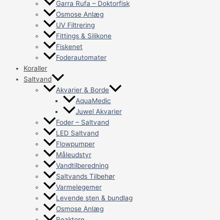
Garra Rufa – Doktorfisk
Osmose Anlæg
UV Filtrering
Fittings & Silikone
Fiskenet
Foderautomater
Koraller
Saltvand
Akvarier & Borde
AquaMedic
Juwel Akvarier
Foder – Saltvand
LED Saltvand
Flowpumper
Måleudstyr
Vandtilberedning
Saltvands Tilbehør
Varmelegemer
Levende sten & bundlag
Osmose Anlæg
Reaktore