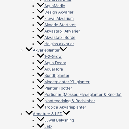
AquaMedic
Design Akvarier
Fluval Akvarium
Akvarie Startsæt
Akvastabil Akvarier
Akvastabil Borde
Helglas akvarier
Akvarieplanter
1-2-Grow
Aqua Decor
AquaFlora
Bundt planter
Moderplanter XL-planter
Planter i potter
Portioner (Mosser, Flydeplanter & Knolde)
plantegødning & Redskaber
Tropica Akvarieplanter
Armature & LED
Juwel Belysning
LED