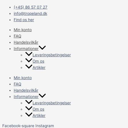
Gå
Main
JR
(+45) 86 57 07 27
til
Menu
Farm
info@tropeland.dk
indholdet
Grainless
Find os her
Health
Mix
Min konto
Marsvinefoder
FAQ
600g
Handelsvilkår
antal
Informationer
Leveringsbetingelser
Om os
Artikler
Min konto
FAQ
Handelsvilkår
Informationer
Leveringsbetingelser
Om os
Artikler
Facebook-square
Instagram