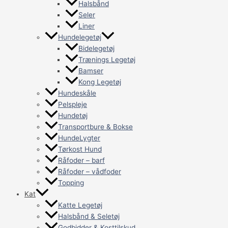
Halsbånd
Seler
Liner
Hundelegetøj
Bidelegetøj
Trænings Legetøj
Bamser
Kong Legetøj
Hundeskåle
Pelspleje
Hundetøj
Transportbure & Bokse
HundeLygter
Tørkost Hund
Råfoder – barf
Råfoder – vådfoder
Topping
Kat
Katte Legetøj
Halsbånd & Seletøj
Godbidder & Kosttilskud