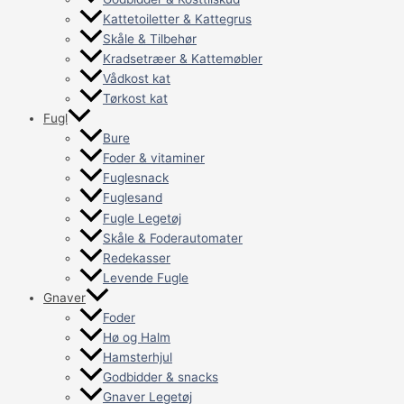
Kattetoiletter & Kattegrus
Skåle & Tilbehør
Kradsetræer & Kattemøbler
Vådkost kat
Tørkost kat
Fugl
Bure
Foder & vitaminer
Fuglesnack
Fuglesand
Fugle Legetøj
Skåle & Foderautomater
Redekasser
Levende Fugle
Gnaver
Foder
Hø og Halm
Hamsterhjul
Godbidder & snacks
Gnaver Legetøj