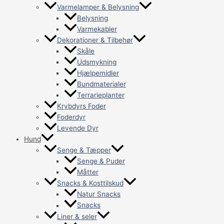
Varmelamper & Belysning
Belysning
Varmekabler
Dekorationer & Tilbehør
Skåle
Udsmykning
Hjælpemidler
Bundmaterialer
Terrarieplanter
Krybdyrs Foder
Foderdyr
Levende Dyr
Hund
Senge & Tæpper
Senge & Puder
Måtter
Snacks & Kosttilskud
Natur Snacks
Snacks
Liner & seler