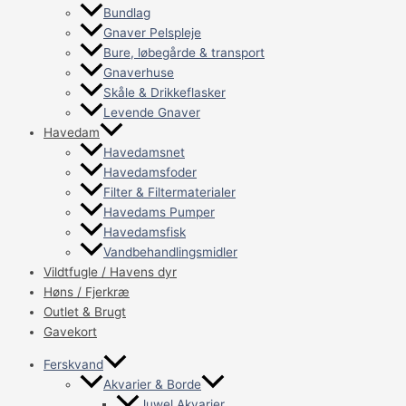
Bundlag
Gnaver Pelspleje
Bure, løbegårde & transport
Gnaverhuse
Skåle & Drikkeflasker
Levende Gnaver
Havedam
Havedamsnet
Havedamsfoder
Filter & Filtermaterialer
Havedams Pumper
Havedamsfisk
Vandbehandlingsmidler
Vildtfugle / Havens dyr
Høns / Fjerkræ
Outlet & Brugt
Gavekort
Ferskvand
Akvarier & Borde
Juwel Akvarier