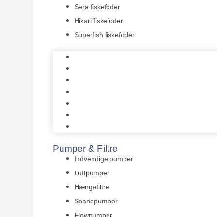
Sera fiskefoder
Hikari fiskefoder
Superfish fiskefoder
Frostfoder
JBL tørfoder
Tropelands fiskefoder
Tropical fiskefoder
Sera fiskefoder
Hikari fiskefoder
Superfish fiskefoder
Pumper & Filtre
Indvendige pumper
Luftpumper
Hængefiltre
Spandpumper
Flowpumper