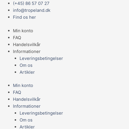
Gå
Main
Prisinterval:
(+45) 86 57 07 27
Sleeping
til
Menu
59,95 kr.
info@tropeland.dk
Place
indholdet
til
Find os her
Helga
104,95 kr.
græskar
Min konto
antal
FAQ
Handelsvilkår
Informationer
Leveringsbetingelser
Om os
Artikler
Min konto
FAQ
Handelsvilkår
Informationer
Leveringsbetingelser
Om os
Artikler