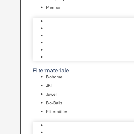
Pumper
Indvendige pumper
Luftpumper
Hængefiltre
Spandpumper
Flowpumper
Pumper
Filtermateriale
Biohome
JBL
Juwel
Bio-Balls
Filtermåtter
Biohome
JBL