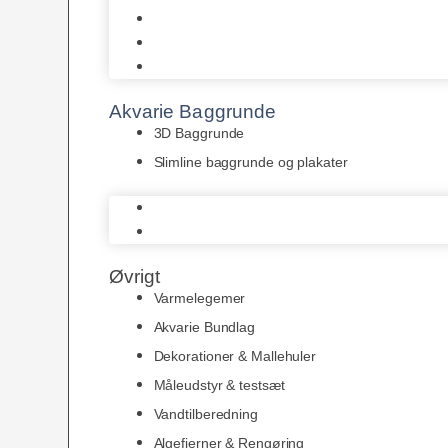
Juwel
Bio-Balls
Filtermåtter
Akvarie Baggrunde
3D Baggrunde
Slimline baggrunde og plakater
3D Baggrunde
Slimline baggrunde og plakater
Øvrigt
Varmelegemer
Akvarie Bundlag
Dekorationer & Mallehuler
Måleudstyr & testsæt
Vandtilberedning
Algefjerner & Rengøring