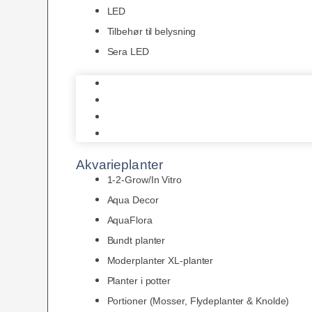
LED
Tilbehør til belysning
Sera LED
Juwel Belysning
LED
Tilbehør til belysning
Sera LED
Akvarieplanter
1-2-Grow/In Vitro
Aqua Decor
AquaFlora
Bundt planter
Moderplanter XL-planter
Planter i potter
Portioner (Mosser, Flydeplanter & Knolde)