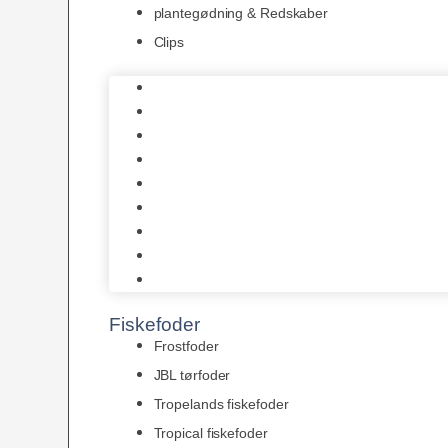
plantegødning & Redskaber
Clips
1-2-Grow/In Vitro
Aqua Decor
AquaFlora
Bundt planter
Moderplanter XL-planter
Planter i potter
Portioner (Mosser, Flydeplanter & Knolde)
plantegødning & Redskaber
Clips
Fiskefoder
Frostfoder
JBL tørfoder
Tropelands fiskefoder
Tropical fiskefoder