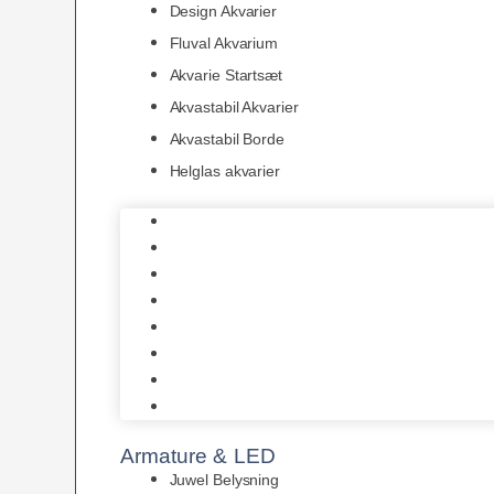
Design Akvarier
Fluval Akvarium
Akvarie Startsæt
Akvastabil Akvarier
Akvastabil Borde
Helglas akvarier
Juwel Akvarier
AquaMedic
Design Akvarier
Fluval Akvarium
Akvarie Startsæt
Akvastabil Akvarier
Akvastabil Borde
Helglas akvarier
Armature & LED
Juwel Belysning