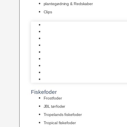
plantegødning & Redskaber
Clips
1-2-Grow/In Vitro
Aqua Decor
AquaFlora
Bundt planter
Moderplanter XL-planter
Planter i potter
Portioner (Mosser, Flydeplanter & Knolde)
plantegødning & Redskaber
Clips
Fiskefoder
Frostfoder
JBL tørfoder
Tropelands fiskefoder
Tropical fiskefoder