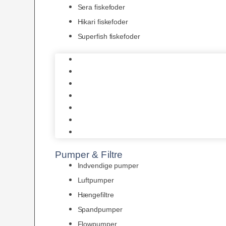
Sera fiskefoder
Hikari fiskefoder
Superfish fiskefoder
Frostfoder
JBL tørfoder
Tropelands fiskefoder
Tropical fiskefoder
Sera fiskefoder
Hikari fiskefoder
Superfish fiskefoder
Pumper & Filtre
Indvendige pumper
Luftpumper
Hængefiltre
Spandpumper
Flowpumper