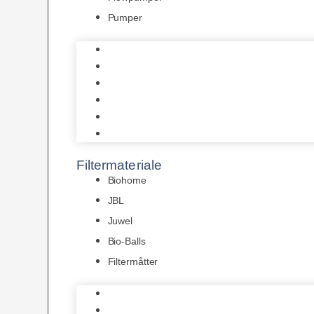
Pumper
Indvendige pumper
Luftpumper
Hængefiltre
Spandpumper
Flowpumper
Pumper
Filtermateriale
Biohome
JBL
Juwel
Bio-Balls
Filtermåtter
Biohome
JBL