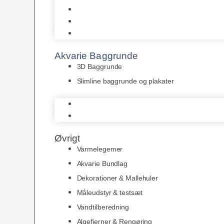
Juwel
Bio-Balls
Filtermåtter
Akvarie Baggrunde
3D Baggrunde
Slimline baggrunde og plakater
3D Baggrunde
Slimline baggrunde og plakater
Øvrigt
Varmelegemer
Akvarie Bundlag
Dekorationer & Mallehuler
Måleudstyr & testsæt
Vandtilberedning
Algefjerner & Rengøring