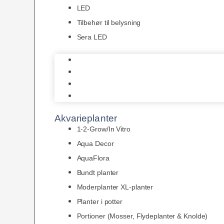
LED
Tilbehør til belysning
Sera LED
Juwel Belysning
LED
Tilbehør til belysning
Sera LED
Akvarieplanter
1-2-Grow/In Vitro
Aqua Decor
AquaFlora
Bundt planter
Moderplanter XL-planter
Planter i potter
Portioner (Mosser, Flydeplanter & Knolde)