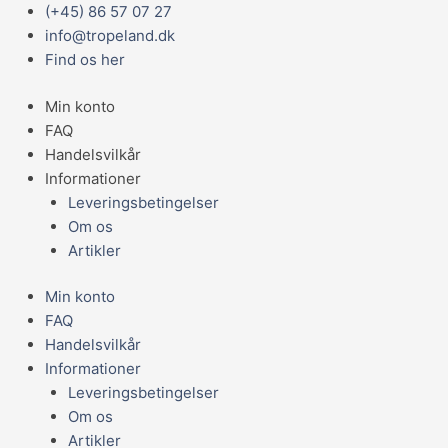
Gå
Main
(+45) 86 57 07 27
JR
til
Menu
info@tropeland.dk
Farm
indholdet
Find os her
Brændenælderødder
30g
Min konto
antal
FAQ
Handelsvilkår
Informationer
Leveringsbetingelser
Om os
Artikler
Min konto
FAQ
Handelsvilkår
Informationer
Leveringsbetingelser
Om os
Artikler