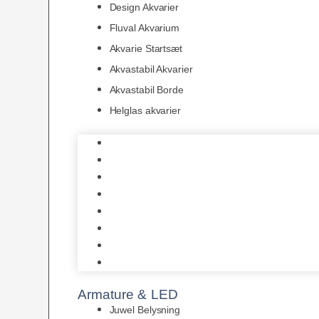
Design Akvarier
Fluval Akvarium
Akvarie Startsæt
Akvastabil Akvarier
Akvastabil Borde
Helglas akvarier
Juwel Akvarier
AquaMedic
Design Akvarier
Fluval Akvarium
Akvarie Startsæt
Akvastabil Akvarier
Akvastabil Borde
Helglas akvarier
Armature & LED
Juwel Belysning