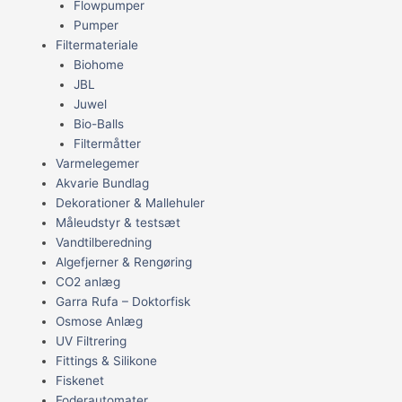
Flowpumper
Pumper
Filtermateriale
Biohome
JBL
Juwel
Bio-Balls
Filtermåtter
Varmelegemer
Akvarie Bundlag
Dekorationer & Mallehuler
Måleudstyr & testsæt
Vandtilberedning
Algefjerner & Rengøring
CO2 anlæg
Garra Rufa – Doktorfisk
Osmose Anlæg
UV Filtrering
Fittings & Silikone
Fiskenet
Foderautomater