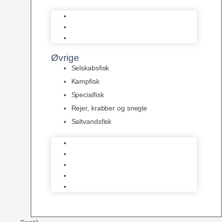
L Maller
Pansermaller
Div. maller
Øvrige
Selskabsfisk
Kampfisk
Specialfisk
Rejer, krabber og snegle
Saltvandsfisk
Selskabsfisk
Kampfisk
Specialfisk
Rejer, krabber og snegle
Saltvandsfisk