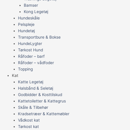
Bamser
Kong Legetøj
Hundeskåle
Pelspleje
Hundetøj
Transportbure & Bokse
HundeLygter
Tørkost Hund
Råfoder – barf
Råfoder – vådfoder
Topping
Kat
Katte Legetøj
Halsbånd & Seletøj
Godbidder & Kosttilskud
Kattetoiletter & Kattegrus
Skåle & Tilbehør
Kradsetræer & Kattemøbler
Vådkost kat
Tørkost kat