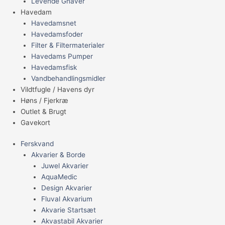
Levende Gnaver
Havedam
Havedamsnet
Havedamsfoder
Filter & Filtermaterialer
Havedams Pumper
Havedamsfisk
Vandbehandlingsmidler
Vildtfugle / Havens dyr
Høns / Fjerkræ
Outlet & Brugt
Gavekort
Ferskvand
Akvarier & Borde
Juwel Akvarier
AquaMedic
Design Akvarier
Fluval Akvarium
Akvarie Startsæt
Akvastabil Akvarier