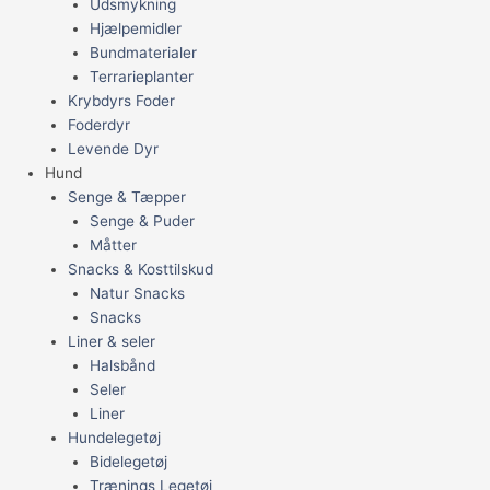
Udsmykning
Hjælpemidler
Bundmaterialer
Terrarieplanter
Krybdyrs Foder
Foderdyr
Levende Dyr
Hund
Senge & Tæpper
Senge & Puder
Måtter
Snacks & Kosttilskud
Natur Snacks
Snacks
Liner & seler
Halsbånd
Seler
Liner
Hundelegetøj
Bidelegetøj
Trænings Legetøj