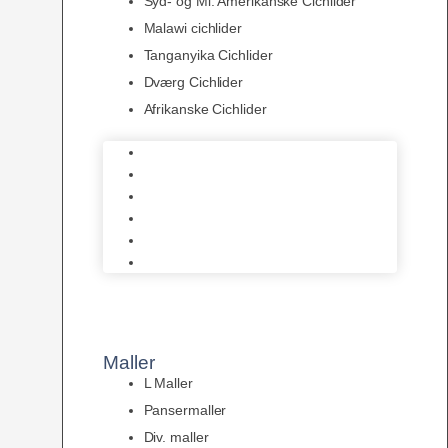
Syd- og Ml. Amerikanske Cichlider
Malawi cichlider
Tanganyika Cichlider
Dværg Cichlider
Afrikanske Cichlider
Discusfisk
Syd- og Ml. Amerikanske Cichlider
Malawi cichlider
Tanganyika Cichlider
Dværg Cichlider
Afrikanske Cichlider
Maller
L Maller
Pansermaller
Div. maller