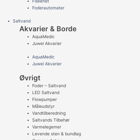
Fiskenet
Foderautomater
Saltvand
Akvarier & Borde
AquaMedic
Juwel Akvarier
AquaMedic
Juwel Akvarier
Øvrigt
Foder – Saltvand
LED Saltvand
Flowpumper
Måleudstyr
Vandtilberedning
Saltvands Tilbehør
Varmelegemer
Levende sten & bundlag