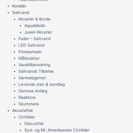
Koraller
Saltvand
Akvarier & Borde
AquaMedic
Juwel Akvarier
Foder – Saltvand
LED Saltvand
Flowpumper
Måleudstyr
Vandtilberedning
Saltvands Tilbehør
Varmelegemer
Levende sten & bundlag
Osmose Anlæg
Reaktore
Skummere
Akvariefisk
Cichlider
Discusfisk
Syd- og Ml. Amerikanske Cichlider