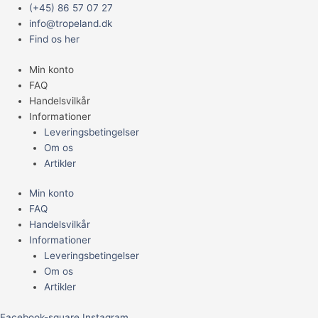
Gå
Main
JR
(+45) 86 57 07 27
til
Menu
Farm
info@tropeland.dk
indholdet
Grainless
Find os her
Farmys
Min konto
XXL
FAQ
-
Handelsvilkår
Flower
Informationer
4pk
Leveringsbetingelser
antal
Om os
Artikler
Min konto
FAQ
Handelsvilkår
Informationer
Leveringsbetingelser
Om os
Artikler
Facebook-square
Instagram