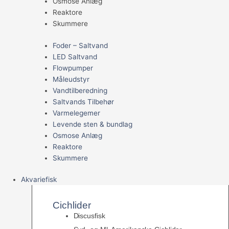
Osmose Anlæg
Reaktore
Skummere
Foder – Saltvand
LED Saltvand
Flowpumper
Måleudstyr
Vandtilberedning
Saltvands Tilbehør
Varmelegemer
Levende sten & bundlag
Osmose Anlæg
Reaktore
Skummere
Akvariefisk
Cichlider
Discusfisk