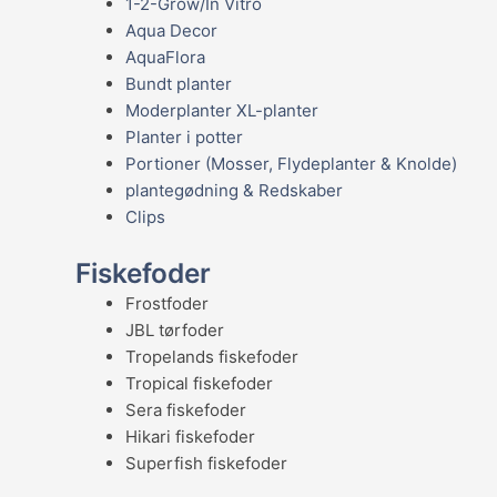
1-2-Grow/In Vitro
Aqua Decor
AquaFlora
Bundt planter
Moderplanter XL-planter
Planter i potter
Portioner (Mosser, Flydeplanter & Knolde)
plantegødning & Redskaber
Clips
Fiskefoder
Frostfoder
JBL tørfoder
Tropelands fiskefoder
Tropical fiskefoder
Sera fiskefoder
Hikari fiskefoder
Superfish fiskefoder