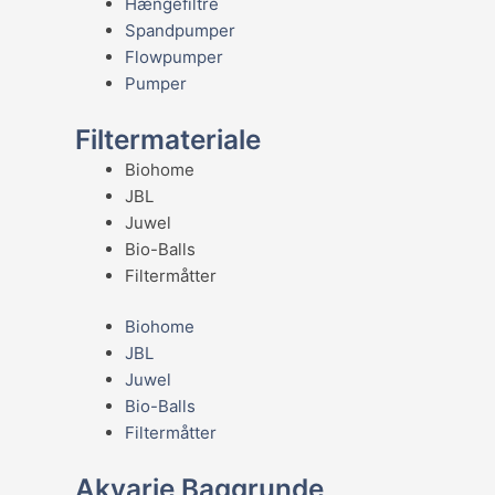
Hængefiltre
Spandpumper
Flowpumper
Pumper
Filtermateriale
Biohome
JBL
Juwel
Bio-Balls
Filtermåtter
Biohome
JBL
Juwel
Bio-Balls
Filtermåtter
Akvarie Baggrunde