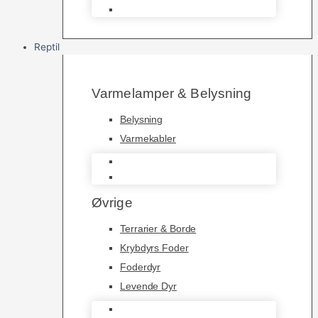
Saltvandsfisk
Reptil
Varmelamper & Belysning
Belysning
Varmekabler
Belysning
Varmekabler
Øvrige
Terrarier & Borde
Krybdyrs Foder
Foderdyr
Levende Dyr
Terrarier & Borde