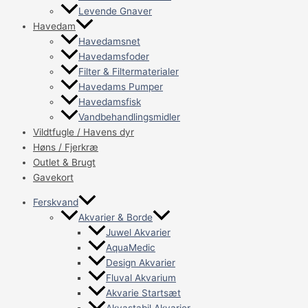
Levende Gnaver
Havedam
Havedamsnet
Havedamsfoder
Filter & Filtermaterialer
Havedams Pumper
Havedamsfisk
Vandbehandlingsmidler
Vildtfugle / Havens dyr
Høns / Fjerkræ
Outlet & Brugt
Gavekort
Ferskvand
Akvarier & Borde
Juwel Akvarier
AquaMedic
Design Akvarier
Fluval Akvarium
Akvarie Startsæt