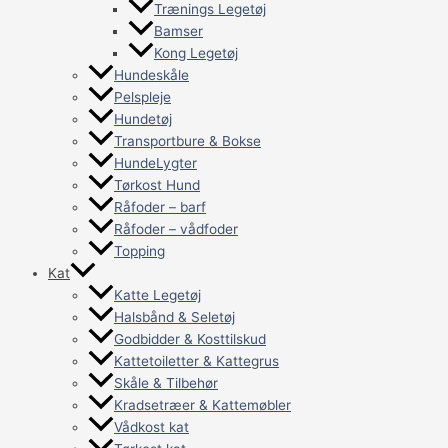
Trænings Legetøj
Bamser
Kong Legetøj
Hundeskåle
Pelspleje
Hundetøj
Transportbure & Bokse
HundeLygter
Tørkost Hund
Råfoder – barf
Råfoder – vådfoder
Topping
Kat
Katte Legetøj
Halsbånd & Seletøj
Godbidder & Kosttilskud
Kattetoiletter & Kattegrus
Skåle & Tilbehør
Kradsetræer & Kattemøbler
Vådkost kat