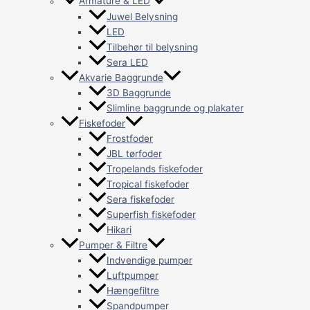
Armature & LED
Juwel Belysning
LED
Tilbehør til belysning
Sera LED
Akvarie Baggrunde
3D Baggrunde
Slimline baggrunde og plakater
Fiskefoder
Frostfoder
JBL tørfoder
Tropelands fiskefoder
Tropical fiskefoder
Sera fiskefoder
Superfish fiskefoder
Hikari
Pumper & Filtre
Indvendige pumper
Luftpumper
Hængefiltre
Spandpumper