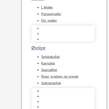
L Maller
Pansermaller
Div. maller
L Maller
Pansermaller
Div. maller
Øvrige
Selskabsfisk
Kampfisk
Specialfisk
Rejer, krabber og snegle
Saltvandsfisk
Selskabsfisk
Kampfisk
Specialfisk
Rejer, krabber og snegle