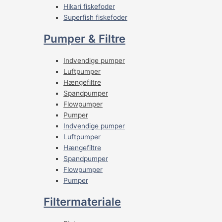
Hikari fiskefoder
Superfish fiskefoder
Pumper & Filtre
Indvendige pumper
Luftpumper
Hængefiltre
Spandpumper
Flowpumper
Pumper
Indvendige pumper
Luftpumper
Hængefiltre
Spandpumper
Flowpumper
Pumper
Filtermateriale