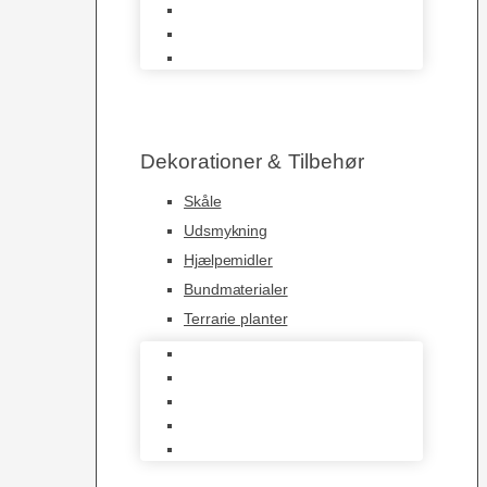
Krybdyrs Foder
Foderdyr
Levende Dyr
Dekorationer & Tilbehør
Skåle
Udsmykning
Hjælpemidler
Bundmaterialer
Terrarie planter
Skåle
Udsmykning
Hjælpemidler
Bundmaterialer
Terrarie planter