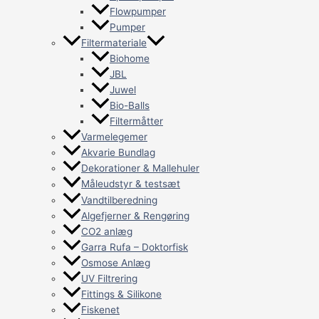
Flowpumper
Pumper
Filtermateriale
Biohome
JBL
Juwel
Bio-Balls
Filtermåtter
Varmelegemer
Akvarie Bundlag
Dekorationer & Mallehuler
Måleudstyr & testsæt
Vandtilberedning
Algefjerner & Rengøring
CO2 anlæg
Garra Rufa – Doktorfisk
Osmose Anlæg
UV Filtrering
Fittings & Silikone
Fiskenet