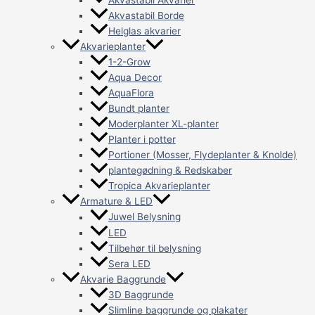
Akvastabil Akvarier
Akvastabil Borde
Helglas akvarier
Akvarieplanter
1-2-Grow
Aqua Decor
AquaFlora
Bundt planter
Moderplanter XL-planter
Planter i potter
Portioner (Mosser, Flydeplanter & Knolde)
plantegødning & Redskaber
Tropica Akvarieplanter
Armature & LED
Juwel Belysning
LED
Tilbehør til belysning
Sera LED
Akvarie Baggrunde
3D Baggrunde
Slimline baggrunde og plakater