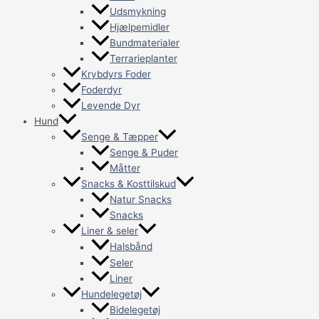
Udsmykning
Hjælpemidler
Bundmaterialer
Terrarieplanter
Krybdyrs Foder
Foderdyr
Levende Dyr
Hund
Senge & Tæpper
Senge & Puder
Måtter
Snacks & Kosttilskud
Natur Snacks
Snacks
Liner & seler
Halsbånd
Seler
Liner
Hundelegetøj
Bidelegetøj