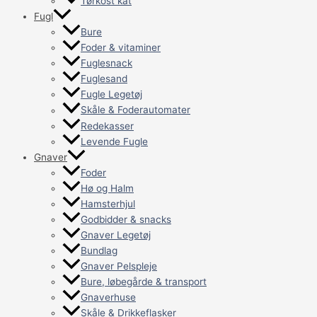
Tørkost kat
Fugl
Bure
Foder & vitaminer
Fuglesnack
Fuglesand
Fugle Legetøj
Skåle & Foderautomater
Redekasser
Levende Fugle
Gnaver
Foder
Hø og Halm
Hamsterhjul
Godbidder & snacks
Gnaver Legetøj
Bundlag
Gnaver Pelspleje
Bure, løbegårde & transport
Gnaverhuse
Skåle & Drikkeflasker