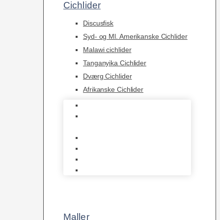
Cichlider
Discusfisk
Syd- og Ml. Amerikanske Cichlider
Malawi cichlider
Tanganyika Cichlider
Dværg Cichlider
Afrikanske Cichlider
Discusfisk
Syd- og Ml. Amerikanske
Cichlider
Malawi cichlider
Tanganyika Cichlider
Dværg Cichlider
Afrikanske Cichlider
Maller