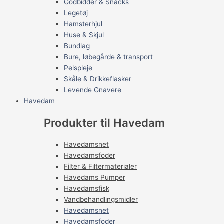
Godbidder & Snacks
Legetøj
Hamsterhjul
Huse & Skjul
Bundlag
Bure, løbegårde & transport
Pelspleje
Skåle & Drikkeflasker
Levende Gnavere
Havedam
Produkter til Havedam
Havedamsnet
Havedamsfoder
Filter & Filtermaterialer
Havedams Pumper
Havedamsfisk
Vandbehandlingsmidler
Havedamsnet
Havedamsfoder