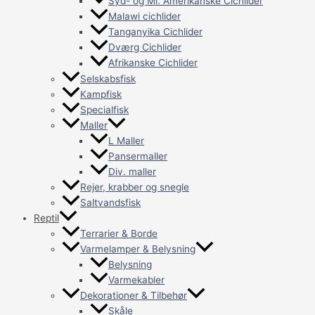
Syd- og Ml. Amerikanske Cichlider
Malawi cichlider
Tanganyika Cichlider
Dværg Cichlider
Afrikanske Cichlider
Selskabsfisk
Kampfisk
Specialfisk
Maller
L Maller
Pansermaller
Div. maller
Rejer, krabber og snegle
Saltvandsfisk
Reptil
Terrarier & Borde
Varmelamper & Belysning
Belysning
Varmekabler
Dekorationer & Tilbehør
Skåle