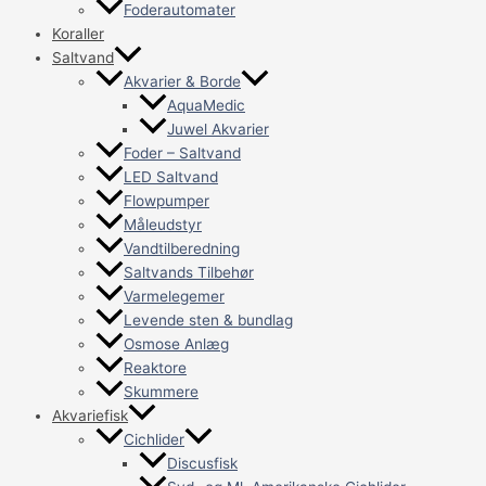
Foderautomater
Koraller
Saltvand
Akvarier & Borde
AquaMedic
Juwel Akvarier
Foder – Saltvand
LED Saltvand
Flowpumper
Måleudstyr
Vandtilberedning
Saltvands Tilbehør
Varmelegemer
Levende sten & bundlag
Osmose Anlæg
Reaktore
Skummere
Akvariefisk
Cichlider
Discusfisk