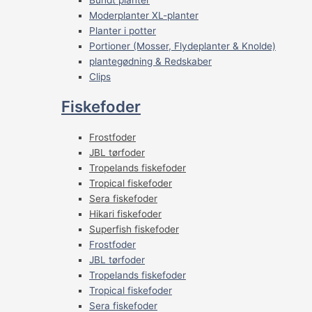
Moderplanter XL-planter
Planter i potter
Portioner (Mosser, Flydeplanter & Knolde)
plantegødning & Redskaber
Clips
Fiskefoder
Frostfoder
JBL tørfoder
Tropelands fiskefoder
Tropical fiskefoder
Sera fiskefoder
Hikari fiskefoder
Superfish fiskefoder
Frostfoder
JBL tørfoder
Tropelands fiskefoder
Tropical fiskefoder
Sera fiskefoder