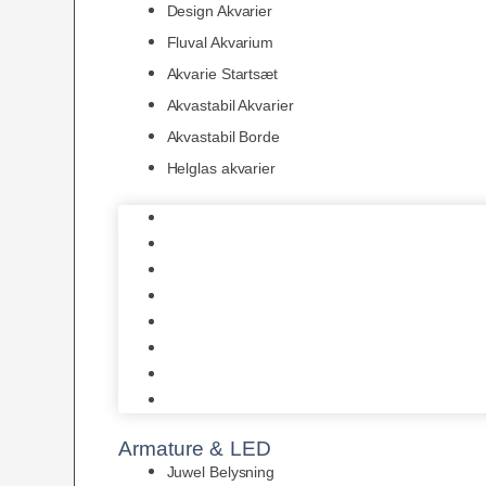
Design Akvarier
Fluval Akvarium
Akvarie Startsæt
Akvastabil Akvarier
Akvastabil Borde
Helglas akvarier
Juwel Akvarier
AquaMedic
Design Akvarier
Fluval Akvarium
Akvarie Startsæt
Akvastabil Akvarier
Akvastabil Borde
Helglas akvarier
Armature & LED
Juwel Belysning