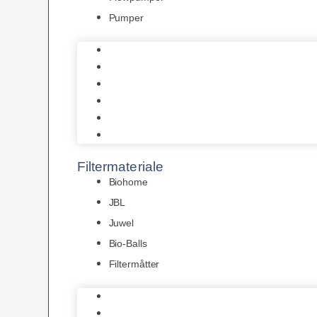
Pumper
Indvendige pumper
Luftpumper
Hængefiltre
Spandpumper
Flowpumper
Pumper
Filtermateriale
Biohome
JBL
Juwel
Bio-Balls
Filtermåtter
Biohome
JBL