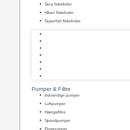
Sera fiskefoder
Hikari fiskefoder
Superfish fiskefoder
Frostfoder
JBL tørfoder
Tropelands fiskefoder
Tropical fiskefoder
Sera fiskefoder
Hikari fiskefoder
Superfish fiskefoder
Pumper & Filtre
Indvendige pumper
Luftpumper
Hængefiltre
Spandpumper
Flowpumper