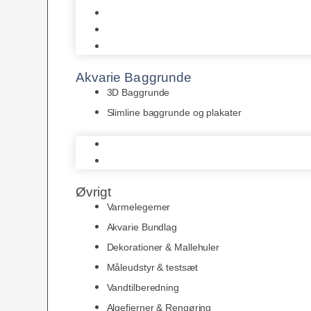
Juwel
Bio-Balls
Filtermåtter
Akvarie Baggrunde
3D Baggrunde
Slimline baggrunde og plakater
3D Baggrunde
Slimline baggrunde og plakater
Øvrigt
Varmelegemer
Akvarie Bundlag
Dekorationer & Mallehuler
Måleudstyr & testsæt
Vandtilberedning
Algefjerner & Rengøring