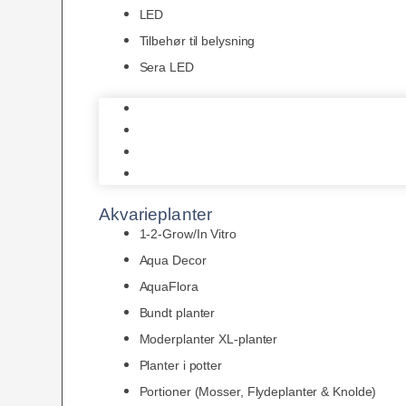
LED
Tilbehør til belysning
Sera LED
Juwel Belysning
LED
Tilbehør til belysning
Sera LED
Akvarieplanter
1-2-Grow/In Vitro
Aqua Decor
AquaFlora
Bundt planter
Moderplanter XL-planter
Planter i potter
Portioner (Mosser, Flydeplanter & Knolde)