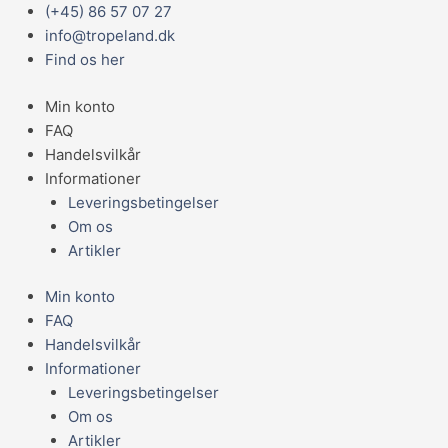
Gå
Main
Prisinterval:
(+45) 86 57 07 27
JR
til
Menu
139,95 kr.
info@tropeland.dk
Farm
indholdet
til
Find os her
Bjergenghø
229,95 kr.
m.
Min konto
Kløver
FAQ
500g
Handelsvilkår
antal
Informationer
Leveringsbetingelser
Om os
Artikler
Min konto
FAQ
Handelsvilkår
Informationer
Leveringsbetingelser
Om os
Artikler