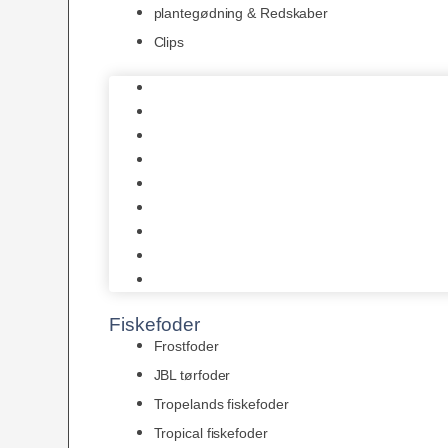
plantegødning & Redskaber
Clips
1-2-Grow/In Vitro
Aqua Decor
AquaFlora
Bundt planter
Moderplanter XL-planter
Planter i potter
Portioner (Mosser, Flydeplanter & Knolde)
plantegødning & Redskaber
Clips
Fiskefoder
Frostfoder
JBL tørfoder
Tropelands fiskefoder
Tropical fiskefoder