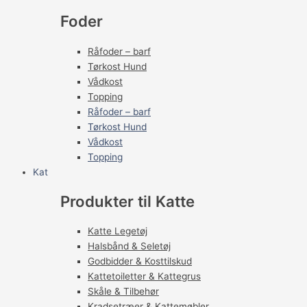
Foder
Råfoder – barf
Tørkost Hund
Vådkost
Topping
Råfoder – barf
Tørkost Hund
Vådkost
Topping
Kat
Produkter til Katte
Katte Legetøj
Halsbånd & Seletøj
Godbidder & Kosttilskud
Kattetoiletter & Kattegrus
Skåle & Tilbehør
Kradsetræer & Kattemøbler