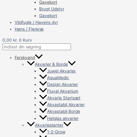
Gavekort
Brugt Udstyr
Gavekort
Vildfugle / Havens dyr
Høns / Fjerkræ
0,00
kr.
0
Kurv
Ferskvand
Akvarier & Borde
Juwel Akvarier
AquaMedic
Design Akvarier
Fluval Akvarium
Akvarie Startsæt
Akvastabil Akvarier
Akvastabil Borde
Helglas akvarier
Akvarieplanter
1-2-Grow