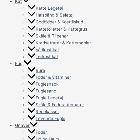
Kat
Katte Legetøj
Halsbånd & Seletøj
Godbidder & Kosttilskud
Kattetoiletter & Kattegrus
Skåle & Tilbehør
Kradsetræer & Kattemøbler
Vådkost kat
Tørkost kat
Fugl
Bure
Foder & vitaminer
Fuglesnack
Fuglesand
Fugle Legetøj
Skåle & Foderautomater
Redekasser
Levende Fugle
Gnaver
Foder
Hø og Halm