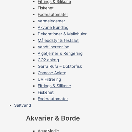
Fittings & Silikone
Fiskenet
Foderautomater
Varmelegemer
Akvarie Bundlag
Dekorationer & Mallehuler
Måleudstyr & testsæt
Vandtilberedning
Algefjerner & Rengøring
CO2 anlæg
Garra Rufa – Doktorfisk
Osmose Anlæg
UV Filtrering
Fittings & Silikone
Fiskenet
Foderautomater
Saltvand
Akvarier & Borde
AquaMedic