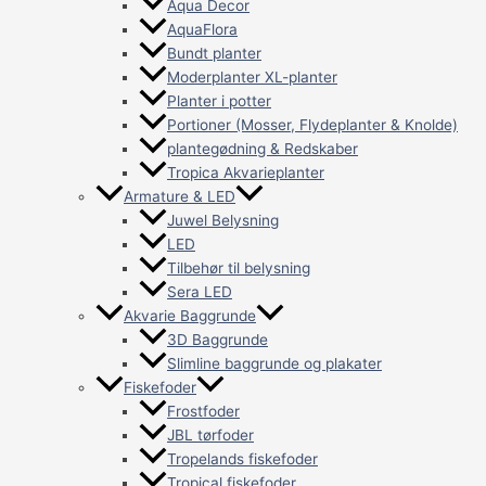
Aqua Decor
AquaFlora
Bundt planter
Moderplanter XL-planter
Planter i potter
Portioner (Mosser, Flydeplanter & Knolde)
plantegødning & Redskaber
Tropica Akvarieplanter
Armature & LED
Juwel Belysning
LED
Tilbehør til belysning
Sera LED
Akvarie Baggrunde
3D Baggrunde
Slimline baggrunde og plakater
Fiskefoder
Frostfoder
JBL tørfoder
Tropelands fiskefoder
Tropical fiskefoder