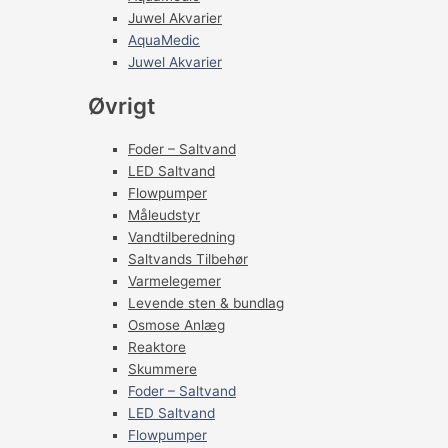
Juwel Akvarier
AquaMedic
Juwel Akvarier
Øvrigt
Foder – Saltvand
LED Saltvand
Flowpumper
Måleudstyr
Vandtilberedning
Saltvands Tilbehør
Varmelegemer
Levende sten & bundlag
Osmose Anlæg
Reaktore
Skummere
Foder – Saltvand
LED Saltvand
Flowpumper