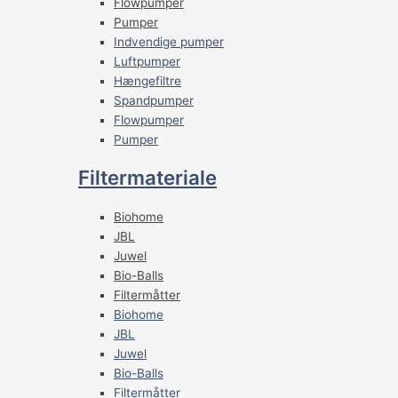
Flowpumper
Pumper
Indvendige pumper
Luftpumper
Hængefiltre
Spandpumper
Flowpumper
Pumper
Filtermateriale
Biohome
JBL
Juwel
Bio-Balls
Filtermåtter
Biohome
JBL
Juwel
Bio-Balls
Filtermåtter