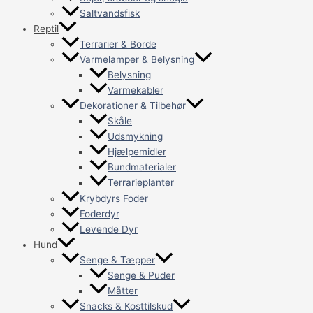
Saltvandsfisk
Reptil
Terrarier & Borde
Varmelamper & Belysning
Belysning
Varmekabler
Dekorationer & Tilbehør
Skåle
Udsmykning
Hjælpemidler
Bundmaterialer
Terrarieplanter
Krybdyrs Foder
Foderdyr
Levende Dyr
Hund
Senge & Tæpper
Senge & Puder
Måtter
Snacks & Kosttilskud