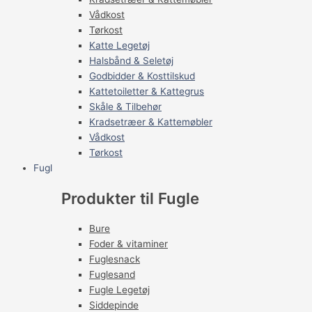
Vådkost
Tørkost
Katte Legetøj
Halsbånd & Seletøj
Godbidder & Kosttilskud
Kattetoiletter & Kattegrus
Skåle & Tilbehør
Kradsetræer & Kattemøbler
Vådkost
Tørkost
Fugl
Produkter til Fugle
Bure
Foder & vitaminer
Fuglesnack
Fuglesand
Fugle Legetøj
Siddepinde