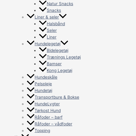
Natur Snacks
Snacks
Liner & seler
Halsbånd
Seler
Liner
Hundelegetøj
Bidelegetøj
Trænings Legetøj
Bamser
Kong Legetøj
Hundeskåle
Pelspleje
Hundetøj
Transportbure & Bokse
HundeLygter
Tørkost Hund
Råfoder – barf
Råfoder – vådfoder
Topping