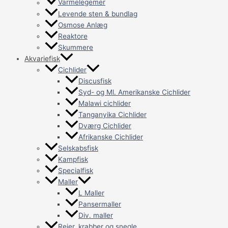
Varmelegemer
Levende sten & bundlag
Osmose Anlæg
Reaktore
Skummere
Akvariefisk
Cichlider
Discusfisk
Syd- og Ml. Amerikanske Cichlider
Malawi cichlider
Tanganyika Cichlider
Dværg Cichlider
Afrikanske Cichlider
Selskabsfisk
Kampfisk
Specialfisk
Maller
L Maller
Pansermaller
Div. maller
Rejer, krabber og snegle