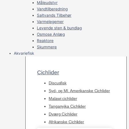
Måleudstyr
Vandtilberedning
Saltvands Tilbehør
Varmelegemer
Levende sten & bundlag
Osmose Anlæg
Reaktore
Skummere
Akvariefisk
Cichlider
Discusfisk
Syd- og Ml. Amerikanske Cichlider
Malawi cichlider
Tanganyika Cichlider
Dværg Cichlider
Afrikanske Cichlider