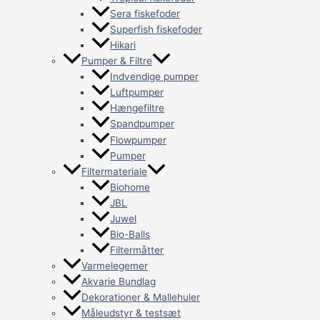
Sera fiskefoder
Superfish fiskefoder
Hikari
Pumper & Filtre
Indvendige pumper
Luftpumper
Hængefiltre
Spandpumper
Flowpumper
Pumper
Filtermateriale
Biohome
JBL
Juwel
Bio-Balls
Filtermåtter
Varmelegemer
Akvarie Bundlag
Dekorationer & Mallehuler
Måleudstyr & testsæt