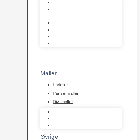
Discusfisk
Syd- og Ml. Amerikanske
Cichlider
Malawi cichlider
Tanganyika Cichlider
Dværg Cichlider
Afrikanske Cichlider
Maller
L Maller
Pansermaller
Div. maller
L Maller
Pansermaller
Div. maller
Øvrige