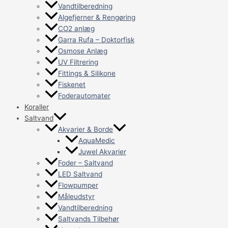
Vandtilberedning
Algefjerner & Rengøring
CO2 anlæg
Garra Rufa – Doktorfisk
Osmose Anlæg
UV Filtrering
Fittings & Silikone
Fiskenet
Foderautomater
Koraller
Saltvand
Akvarier & Borde
AquaMedic
Juwel Akvarier
Foder – Saltvand
LED Saltvand
Flowpumper
Måleudstyr
Vandtilberedning
Saltvands Tilbehør