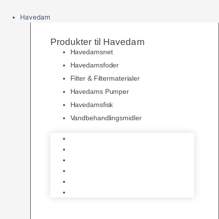
Havedam
Produkter til Havedam
Havedamsnet
Havedamsfoder
Filter & Filtermaterialer
Havedams Pumper
Havedamsfisk
Vandbehandlingsmidler
Havedamsnet
Havedamsfoder
Filter & Filtermaterialer
Havedams Pumper
Havedamsfisk
Vandbehandlingsmidler