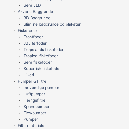
Sera LED
Akvarie Baggrunde
3D Baggrunde
Slimline baggrunde og plakater
Fiskefoder
Frostfoder
JBL tørfoder
Tropelands fiskefoder
Tropical fiskefoder
Sera fiskefoder
Superfish fiskefoder
Hikari
Pumper & Filtre
Indvendige pumper
Luftpumper
Hængefiltre
Spandpumper
Flowpumper
Pumper
Filtermateriale