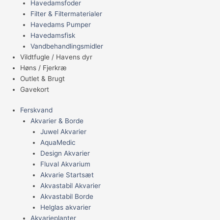
Havedamsfoder
Filter & Filtermaterialer
Havedams Pumper
Havedamsfisk
Vandbehandlingsmidler
Vildtfugle / Havens dyr
Høns / Fjerkræ
Outlet & Brugt
Gavekort
Ferskvand
Akvarier & Borde
Juwel Akvarier
AquaMedic
Design Akvarier
Fluval Akvarium
Akvarie Startsæt
Akvastabil Akvarier
Akvastabil Borde
Helglas akvarier
Akvarieplanter