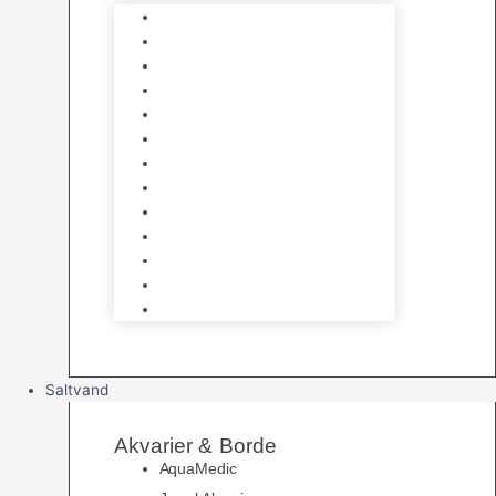
Varmelegemer
Akvarie Bundlag
Dekorationer & Mallehuler
Måleudstyr & testsæt
Vandtilberedning
Algefjerner & Rengøring
CO2 anlæg
Garra Rufa – Doktorfisk
Osmose Anlæg
UV Filtrering
Fittings & Silikone
Fiskenet
Foderautomater
Saltvand
Akvarier & Borde
AquaMedic