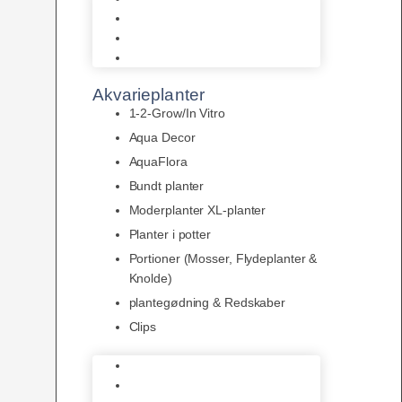
LED
Tilbehør til belysning
Sera LED
Akvarieplanter
1-2-Grow/In Vitro
Aqua Decor
AquaFlora
Bundt planter
Moderplanter XL-planter
Planter i potter
Portioner (Mosser, Flydeplanter &
Knolde)
plantegødning & Redskaber
Clips
1-2-Grow/In Vitro
Aqua Decor