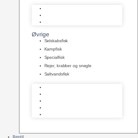
L Maller
Pansermaller
Div. maller
Øvrige
Selskabsfisk
Kampfisk
Specialfisk
Rejer, krabber og snegle
Saltvandsfisk
Selskabsfisk
Kampfisk
Specialfisk
Rejer, krabber og snegle
Saltvandsfisk
Reptil