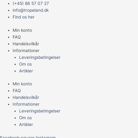
Gå
Main
Musse
(+45) 86 57 07 27
til
Menu
unger,
info@tropeland.dk
indholdet
mix
Find os her
antal
Min konto
FAQ
Handelsvilkår
Informationer
Leveringsbetingelser
Om os
Artikler
Min konto
FAQ
Handelsvilkår
Informationer
Leveringsbetingelser
Om os
Artikler
Facebook-square
Instagram