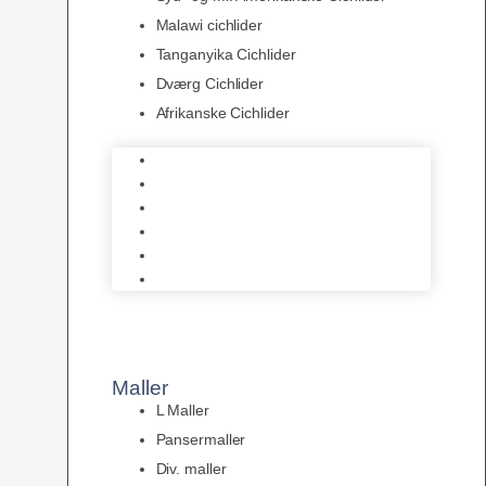
Malawi cichlider
Tanganyika Cichlider
Dværg Cichlider
Afrikanske Cichlider
Discusfisk
Syd- og Ml. Amerikanske Cichlider
Malawi cichlider
Tanganyika Cichlider
Dværg Cichlider
Afrikanske Cichlider
Maller
L Maller
Pansermaller
Div. maller