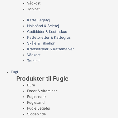
Vådkost
Tørkost
Katte Legetøj
Halsbånd & Seletøj
Godbidder & Kosttilskud
Kattetoiletter & Kattegrus
Skåle & Tilbehør
Kradsetræer & Kattemøbler
Vådkost
Tørkost
Fugl
Produkter til Fugle
Bure
Foder & vitaminer
Fuglesnack
Fuglesand
Fugle Legetøj
Siddepinde