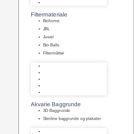
Pumper
Filtermateriale
Biohome
JBL
Juwel
Bio-Balls
Filtermåtter
Biohome
JBL
Juwel
Bio-Balls
Filtermåtter
Akvarie Baggrunde
3D Baggrunde
Slimline baggrunde og plakater
3D Baggrunde