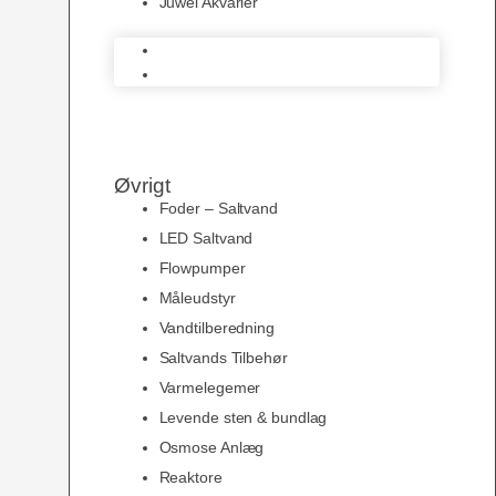
Juwel Akvarier
AquaMedic
Juwel Akvarier
Øvrigt
Foder – Saltvand
LED Saltvand
Flowpumper
Måleudstyr
Vandtilberedning
Saltvands Tilbehør
Varmelegemer
Levende sten & bundlag
Osmose Anlæg
Reaktore