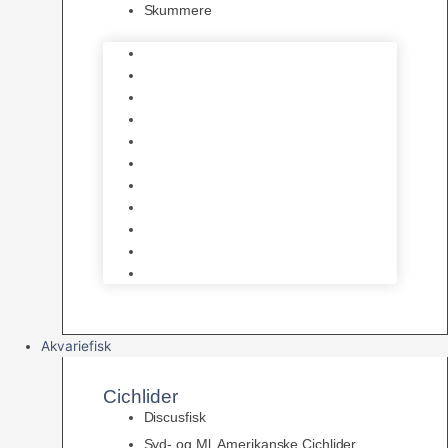
Skummere
Foder – Saltvand
LED Saltvand
Flowpumper
Måleudstyr
Vandtilberedning
Saltvands Tilbehør
Varmelegemer
Levende sten & bundlag
Osmose Anlæg
Reaktore
Skummere
Akvariefisk
Cichlider
Discusfisk
Syd- og Ml. Amerikanske Cichlider