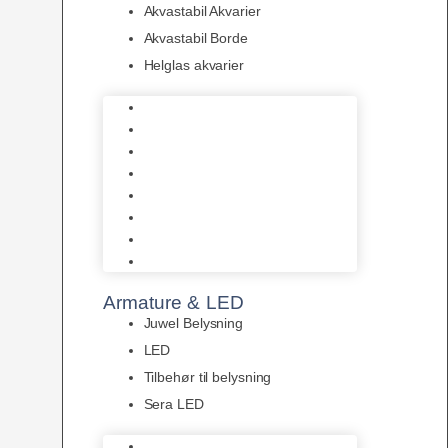
Akvastabil Akvarier
Akvastabil Borde
Helglas akvarier
Juwel Akvarier
AquaMedic
Design Akvarier
Fluval Akvarium
Akvarie Startsæt
Akvastabil Akvarier
Akvastabil Borde
Helglas akvarier
Armature & LED
Juwel Belysning
LED
Tilbehør til belysning
Sera LED
Juwel Belysning