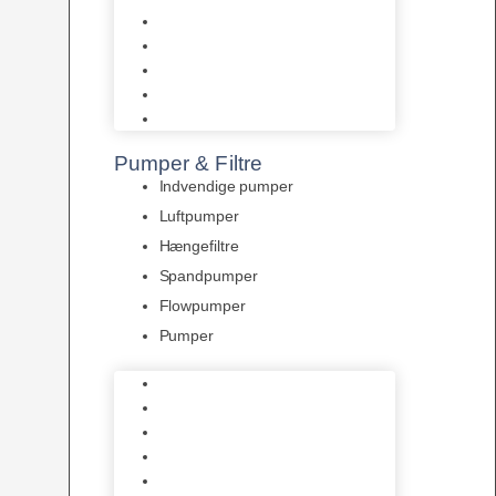
Tropelands fiskefoder
Tropical fiskefoder
Sera fiskefoder
Hikari fiskefoder
Superfish fiskefoder
Pumper & Filtre
Indvendige pumper
Luftpumper
Hængefiltre
Spandpumper
Flowpumper
Pumper
Indvendige pumper
Luftpumper
Hængefiltre
Spandpumper
Flowpumper