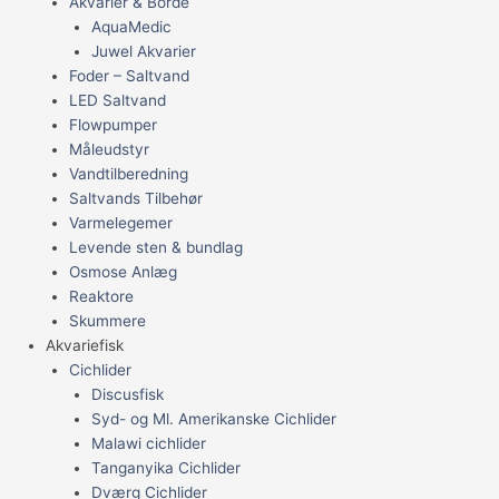
Akvarier & Borde
AquaMedic
Juwel Akvarier
Foder – Saltvand
LED Saltvand
Flowpumper
Måleudstyr
Vandtilberedning
Saltvands Tilbehør
Varmelegemer
Levende sten & bundlag
Osmose Anlæg
Reaktore
Skummere
Akvariefisk
Cichlider
Discusfisk
Syd- og Ml. Amerikanske Cichlider
Malawi cichlider
Tanganyika Cichlider
Dværg Cichlider