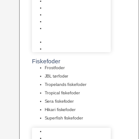
AquaFlora
Bundt planter
Moderplanter XL-planter
Planter i potter
Portioner (Mosser, Flydeplanter
& Knolde)
plantegødning & Redskaber
Clips
Fiskefoder
Frostfoder
JBL tørfoder
Tropelands fiskefoder
Tropical fiskefoder
Sera fiskefoder
Hikari fiskefoder
Superfish fiskefoder
Frostfoder
JBL tørfoder