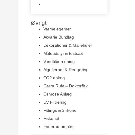
Slimline baggrunde og
plakater
Øvrigt
Varmelegemer
Akvarie Bundlag
Dekorationer & Mallehuler
Måleudstyr & testsæt
Vandtilberedning
Algefjerner & Rengøring
CO2 anlæg
Garra Rufa – Doktorfisk
Osmose Anlæg
UV Filtrering
Fittings & Silikone
Fiskenet
Foderautomater