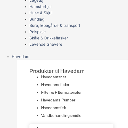
Legetøj
Hamsterhjul
Huse & Skjul
Bundlag
Bure, løbegårde & transport
Pelspleje
Skåle & Drikkeflasker
Levende Gnavere
Havedam
Produkter til Havedam
Havedamsnet
Havedamsfoder
Filter & Filtermaterialer
Havedams Pumper
Havedamsfisk
Vandbehandlingsmidler
Havedamsnet