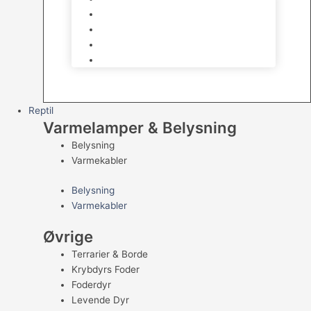
Kampfisk
Specialfisk
Rejer, krabber og snegle
Saltvandsfisk
Reptil
Varmelamper & Belysning
Belysning
Varmekabler
Belysning
Varmekabler
Øvrige
Terrarier & Borde
Krybdyrs Foder
Foderdyr
Levende Dyr