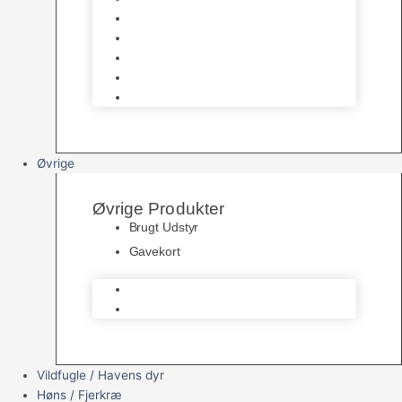
Havedamsfoder
Filter & Filtermaterialer
Havedams Pumper
Havedamsfisk
Vandbehandlingsmidler
Øvrige
Øvrige Produkter
Brugt Udstyr
Gavekort
Brugt Udstyr
Gavekort
Vildfugle / Havens dyr
Høns / Fjerkræ