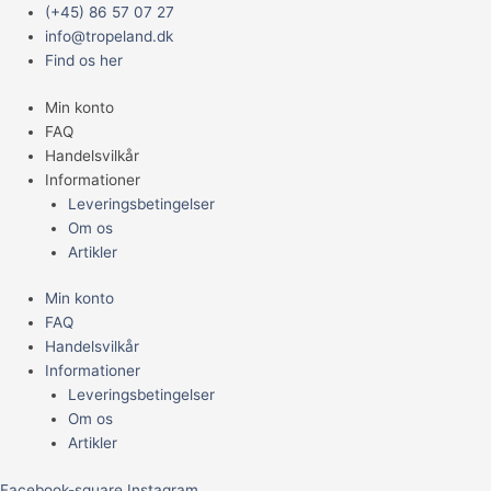
Gå
Main
Churu
(+45) 86 57 07 27
til
Menu
laks
info@tropeland.dk
indholdet
4x14gr
Find os her
antal
Min konto
FAQ
Handelsvilkår
Informationer
Leveringsbetingelser
Om os
Artikler
Min konto
FAQ
Handelsvilkår
Informationer
Leveringsbetingelser
Om os
Artikler
Facebook-square
Instagram