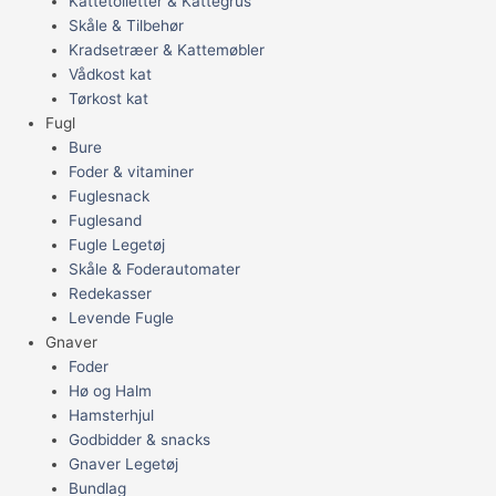
Kattetoiletter & Kattegrus
Skåle & Tilbehør
Kradsetræer & Kattemøbler
Vådkost kat
Tørkost kat
Fugl
Bure
Foder & vitaminer
Fuglesnack
Fuglesand
Fugle Legetøj
Skåle & Foderautomater
Redekasser
Levende Fugle
Gnaver
Foder
Hø og Halm
Hamsterhjul
Godbidder & snacks
Gnaver Legetøj
Bundlag