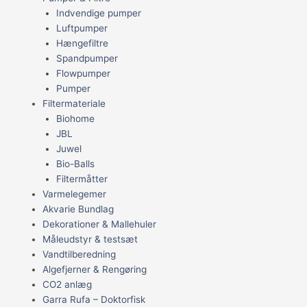
Indvendige pumper
Luftpumper
Hængefiltre
Spandpumper
Flowpumper
Pumper
Filtermateriale
Biohome
JBL
Juwel
Bio-Balls
Filtermåtter
Varmelegemer
Akvarie Bundlag
Dekorationer & Mallehuler
Måleudstyr & testsæt
Vandtilberedning
Algefjerner & Rengøring
CO2 anlæg
Garra Rufa – Doktorfisk