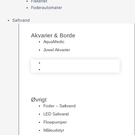
Fiskenet
Foderautomater
Saltvand
Akvarier & Borde
AquaMedic
Juwel Akvarier
AquaMedic
Juwel Akvarier
Øvrigt
Foder – Saltvand
LED Saltvand
Flowpumper
Måleudstyr