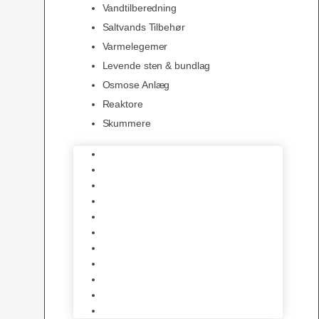
Vandtilberedning
Saltvands Tilbehør
Varmelegemer
Levende sten & bundlag
Osmose Anlæg
Reaktore
Skummere
Foder – Saltvand
LED Saltvand
Flowpumper
Måleudstyr
Vandtilberedning
Saltvands Tilbehør
Varmelegemer
Levende sten & bundlag
Osmose Anlæg
Reaktore
Skummere