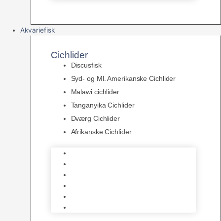
Akvariefisk
Cichlider
Discusfisk
Syd- og Ml. Amerikanske Cichlider
Malawi cichlider
Tanganyika Cichlider
Dværg Cichlider
Afrikanske Cichlider
Discusfisk
Syd- og Ml. Amerikanske Cichlider
Malawi cichlider
Tanganyika Cichlider
Dværg Cichlider
Afrikanske Cichlider