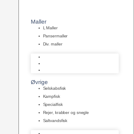
Maller
L Maller
Pansermaller
Div. maller
L Maller
Pansermaller
Div. maller
Øvrige
Selskabsfisk
Kampfisk
Specialfisk
Rejer, krabber og snegle
Saltvandsfisk
Selskabsfisk