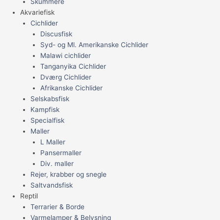
Skummere
Akvariefisk
Cichlider
Discusfisk
Syd- og Ml. Amerikanske Cichlider
Malawi cichlider
Tanganyika Cichlider
Dværg Cichlider
Afrikanske Cichlider
Selskabsfisk
Kampfisk
Specialfisk
Maller
L Maller
Pansermaller
Div. maller
Rejer, krabber og snegle
Saltvandsfisk
Reptil
Terrarier & Borde
Varmelamper & Belysning