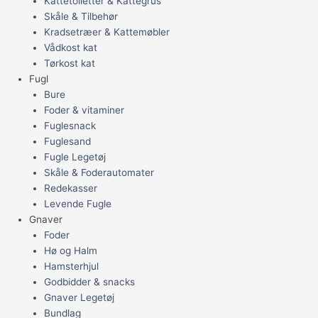
Kattetoiletter & Kattegrus
Skåle & Tilbehør
Kradsetræer & Kattemøbler
Vådkost kat
Tørkost kat
Fugl
Bure
Foder & vitaminer
Fuglesnack
Fuglesand
Fugle Legetøj
Skåle & Foderautomater
Redekasser
Levende Fugle
Gnaver
Foder
Hø og Halm
Hamsterhjul
Godbidder & snacks
Gnaver Legetøj
Bundlag