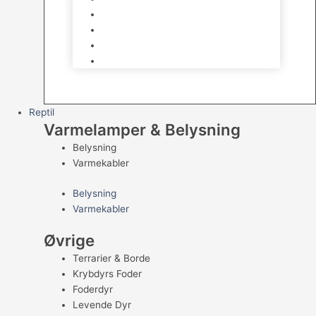
Kampfisk
Specialfisk
Rejer, krabber og snegle
Saltvandsfisk
Reptil
Varmelamper & Belysning
Belysning
Varmekabler
Belysning
Varmekabler
Øvrige
Terrarier & Borde
Krybdyrs Foder
Foderdyr
Levende Dyr