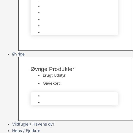
Havedamsfoder
Filter & Filtermaterialer
Havedams Pumper
Havedamsfisk
Vandbehandlingsmidler
Øvrige
Øvrige Produkter
Brugt Udstyr
Gavekort
Brugt Udstyr
Gavekort
Vildfugle / Havens dyr
Høns / Fjerkræ