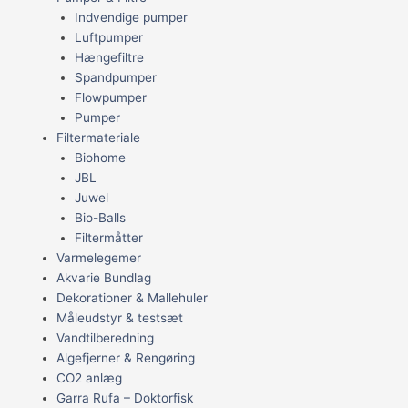
Indvendige pumper
Luftpumper
Hængefiltre
Spandpumper
Flowpumper
Pumper
Filtermateriale
Biohome
JBL
Juwel
Bio-Balls
Filtermåtter
Varmelegemer
Akvarie Bundlag
Dekorationer & Mallehuler
Måleudstyr & testsæt
Vandtilberedning
Algefjerner & Rengøring
CO2 anlæg
Garra Rufa – Doktorfisk