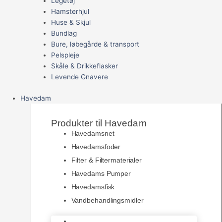
Legetøj
Hamsterhjul
Huse & Skjul
Bundlag
Bure, løbegårde & transport
Pelspleje
Skåle & Drikkeflasker
Levende Gnavere
Havedam
Produkter til Havedam
Havedamsnet
Havedamsfoder
Filter & Filtermaterialer
Havedams Pumper
Havedamsfisk
Vandbehandlingsmidler
Havedamsnet