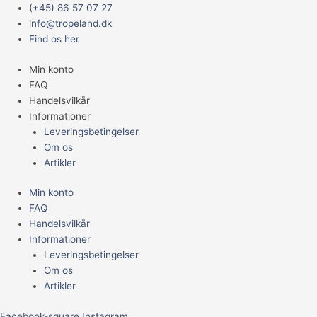
Gå
Main
TLC
(+45) 86 57 07 27
til
Menu
Soft
info@tropeland.dk
indholdet
snack
Find os her
laks
Min konto
&
FAQ
tun
Handelsvilkår
50g
Informationer
antal
Leveringsbetingelser
Om os
Artikler
Min konto
FAQ
Handelsvilkår
Informationer
Leveringsbetingelser
Om os
Artikler
Facebook-square
Instagram