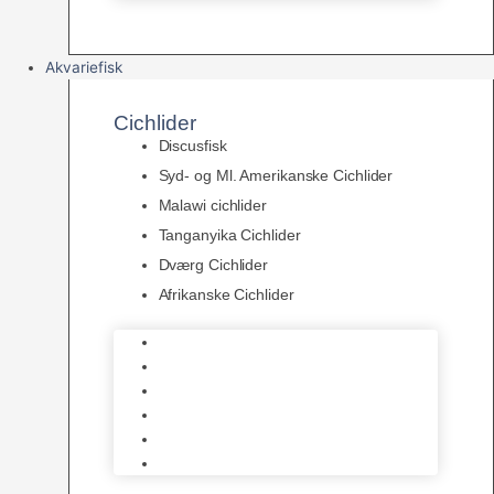
Akvariefisk
Cichlider
Discusfisk
Syd- og Ml. Amerikanske Cichlider
Malawi cichlider
Tanganyika Cichlider
Dværg Cichlider
Afrikanske Cichlider
Discusfisk
Syd- og Ml. Amerikanske Cichlider
Malawi cichlider
Tanganyika Cichlider
Dværg Cichlider
Afrikanske Cichlider