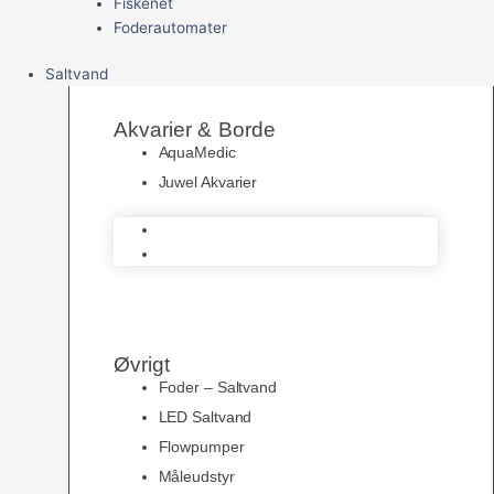
Fiskenet
Foderautomater
Saltvand
Akvarier & Borde
AquaMedic
Juwel Akvarier
AquaMedic
Juwel Akvarier
Øvrigt
Foder – Saltvand
LED Saltvand
Flowpumper
Måleudstyr