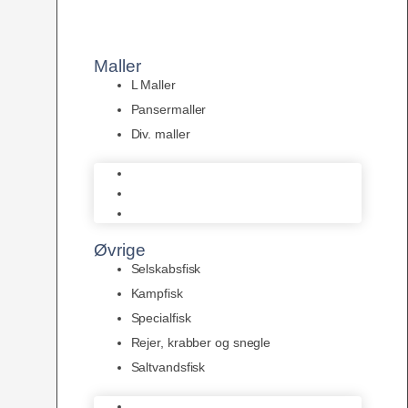
Maller
L Maller
Pansermaller
Div. maller
L Maller
Pansermaller
Div. maller
Øvrige
Selskabsfisk
Kampfisk
Specialfisk
Rejer, krabber og snegle
Saltvandsfisk
Selskabsfisk