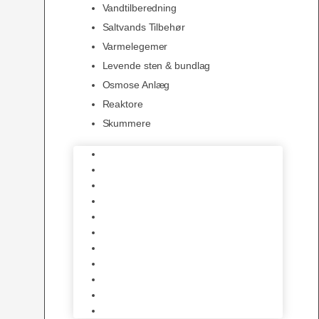
Vandtilberedning
Saltvands Tilbehør
Varmelegemer
Levende sten & bundlag
Osmose Anlæg
Reaktore
Skummere
Foder – Saltvand
LED Saltvand
Flowpumper
Måleudstyr
Vandtilberedning
Saltvands Tilbehør
Varmelegemer
Levende sten & bundlag
Osmose Anlæg
Reaktore
Skummere