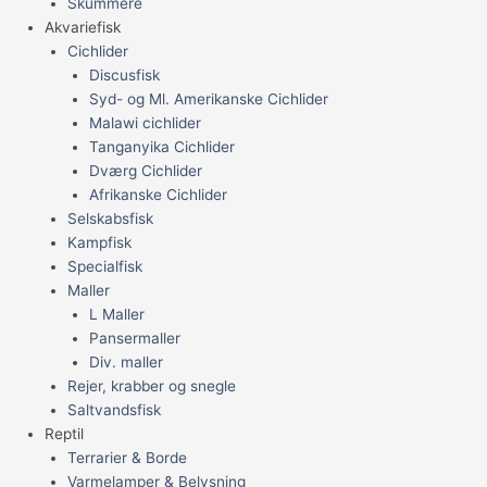
Skummere
Akvariefisk
Cichlider
Discusfisk
Syd- og Ml. Amerikanske Cichlider
Malawi cichlider
Tanganyika Cichlider
Dværg Cichlider
Afrikanske Cichlider
Selskabsfisk
Kampfisk
Specialfisk
Maller
L Maller
Pansermaller
Div. maller
Rejer, krabber og snegle
Saltvandsfisk
Reptil
Terrarier & Borde
Varmelamper & Belysning