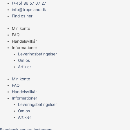
Gå
Main
BioPress
Prisinterval:
Prisinterval:
Prisinterval:
(+45) 86 57 07 27
til
Menu
Sets
1.999,95 kr.
299,95 kr.
599,95 kr.
info@tropeland.dk
indholdet
antal
til
til
til
Find os her
2.999,95 kr.
749,95 kr.
1.299,95 kr.
Min konto
FAQ
Handelsvilkår
Informationer
Leveringsbetingelser
Om os
Artikler
Min konto
FAQ
Handelsvilkår
Informationer
Leveringsbetingelser
Om os
Artikler
Facebook-square
Instagram