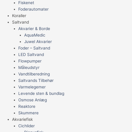
Fiskenet
Foderautomater
Koraller
Saltvand
Akvarier & Borde
AquaMedic
Juwel Akvarier
Foder – Saltvand
LED Saltvand
Flowpumper
Måleudstyr
Vandtilberedning
Saltvands Tilbehør
Varmelegemer
Levende sten & bundlag
Osmose Anlæg
Reaktore
Skummere
Akvariefisk
Cichlider