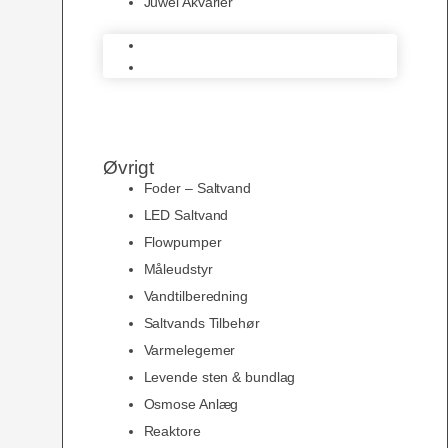
Juwel Akvarier
AquaMedic
Juwel Akvarier
Øvrigt
Foder – Saltvand
LED Saltvand
Flowpumper
Måleudstyr
Vandtilberedning
Saltvands Tilbehør
Varmelegemer
Levende sten & bundlag
Osmose Anlæg
Reaktore