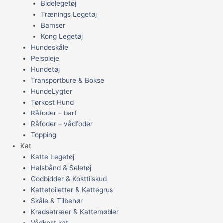
Bidelegetøj
Trænings Legetøj
Bamser
Kong Legetøj
Hundeskåle
Pelspleje
Hundetøj
Transportbure & Bokse
HundeLygter
Tørkost Hund
Råfoder – barf
Råfoder – vådfoder
Topping
Kat
Katte Legetøj
Halsbånd & Seletøj
Godbidder & Kosttilskud
Kattetoiletter & Kattegrus
Skåle & Tilbehør
Kradsetræer & Kattemøbler
Vådkost kat