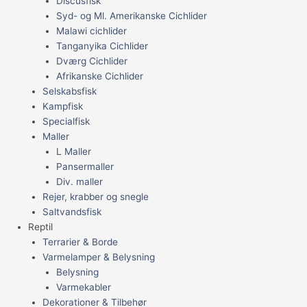
Discusfisk
Syd- og Ml. Amerikanske Cichlider
Malawi cichlider
Tanganyika Cichlider
Dværg Cichlider
Afrikanske Cichlider
Selskabsfisk
Kampfisk
Specialfisk
Maller
L Maller
Pansermaller
Div. maller
Rejer, krabber og snegle
Saltvandsfisk
Reptil
Terrarier & Borde
Varmelamper & Belysning
Belysning
Varmekabler
Dekorationer & Tilbehør