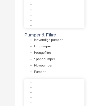
Tropelands fiskefoder
Tropical fiskefoder
Sera fiskefoder
Hikari fiskefoder
Superfish fiskefoder
Pumper & Filtre
Indvendige pumper
Luftpumper
Hængefiltre
Spandpumper
Flowpumper
Pumper
Indvendige pumper
Luftpumper
Hængefiltre
Spandpumper
Flowpumper