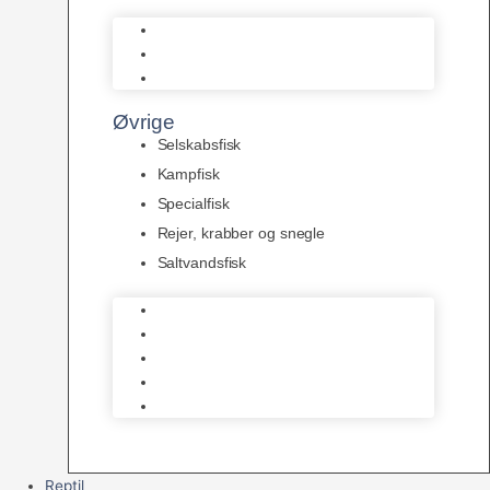
L Maller
Pansermaller
Div. maller
Øvrige
Selskabsfisk
Kampfisk
Specialfisk
Rejer, krabber og snegle
Saltvandsfisk
Selskabsfisk
Kampfisk
Specialfisk
Rejer, krabber og snegle
Saltvandsfisk
Reptil