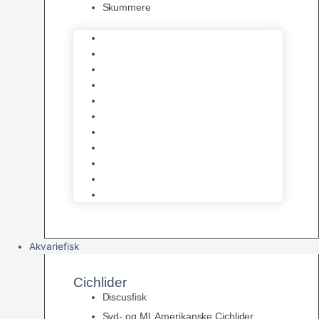
Skummere
Foder – Saltvand
LED Saltvand
Flowpumper
Måleudstyr
Vandtilberedning
Saltvands Tilbehør
Varmelegemer
Levende sten & bundlag
Osmose Anlæg
Reaktore
Skummere
Akvariefisk
Cichlider
Discusfisk
Syd- og Ml. Amerikanske Cichlider