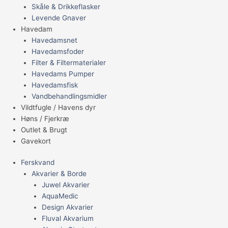
Skåle & Drikkeflasker
Levende Gnaver
Havedam
Havedamsnet
Havedamsfoder
Filter & Filtermaterialer
Havedams Pumper
Havedamsfisk
Vandbehandlingsmidler
Vildtfugle / Havens dyr
Høns / Fjerkræ
Outlet & Brugt
Gavekort
Ferskvand
Akvarier & Borde
Juwel Akvarier
AquaMedic
Design Akvarier
Fluval Akvarium