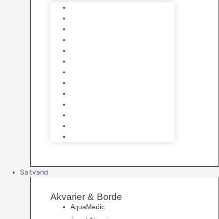
Varmelegemer
Akvarie Bundlag
Dekorationer & Mallehuler
Måleudstyr & testsæt
Vandtilberedning
Algefjerner & Rengøring
CO2 anlæg
Garra Rufa – Doktorfisk
Osmose Anlæg
UV Filtrering
Fittings & Silikone
Fiskenet
Foderautomater
Saltvand
Akvarier & Borde
AquaMedic