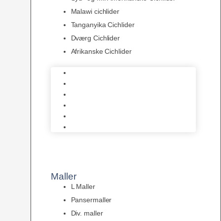
Malawi cichlider
Tanganyika Cichlider
Dværg Cichlider
Afrikanske Cichlider
Discusfisk
Syd- og Ml. Amerikanske Cichlider
Malawi cichlider
Tanganyika Cichlider
Dværg Cichlider
Afrikanske Cichlider
Maller
L Maller
Pansermaller
Div. maller