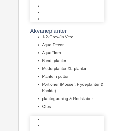
LED
Tilbehør til belysning
Sera LED
Akvarieplanter
1-2-Grow/In Vitro
Aqua Decor
AquaFlora
Bundt planter
Moderplanter XL-planter
Planter i potter
Portioner (Mosser, Flydeplanter &
Knolde)
plantegødning & Redskaber
Clips
1-2-Grow/In Vitro
Aqua Decor