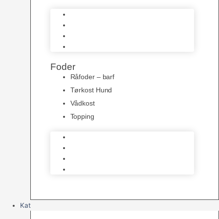
Bidelegetøj
Trænings Legetøj
Bamser
Kong Legetøj
Foder
Råfoder – barf
Tørkost Hund
Vådkost
Topping
Råfoder – barf
Tørkost Hund
Vådkost
Topping
Kat