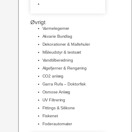
Slimline baggrunde og
plakater
Øvrigt
Varmelegemer
Akvarie Bundlag
Dekorationer & Mallehuler
Måleudstyr & testsæt
Vandtilberedning
Algefjerner & Rengøring
CO2 anlæg
Garra Rufa – Doktorfisk
Osmose Anlæg
UV Filtrering
Fittings & Silikone
Fiskenet
Foderautomater