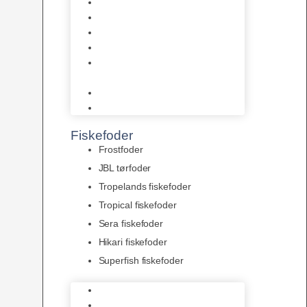
AquaFlora
Bundt planter
Moderplanter XL-planter
Planter i potter
Portioner (Mosser, Flydeplanter
& Knolde)
plantegødning & Redskaber
Clips
Fiskefoder
Frostfoder
JBL tørfoder
Tropelands fiskefoder
Tropical fiskefoder
Sera fiskefoder
Hikari fiskefoder
Superfish fiskefoder
Frostfoder
JBL tørfoder