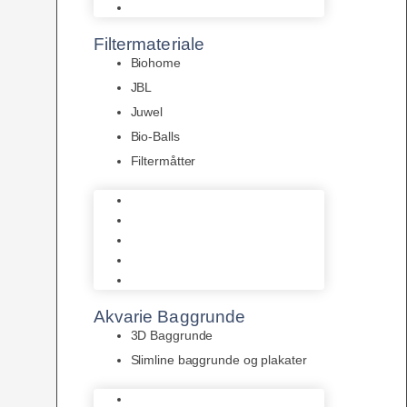
Pumper
Filtermateriale
Biohome
JBL
Juwel
Bio-Balls
Filtermåtter
Biohome
JBL
Juwel
Bio-Balls
Filtermåtter
Akvarie Baggrunde
3D Baggrunde
Slimline baggrunde og plakater
3D Baggrunde