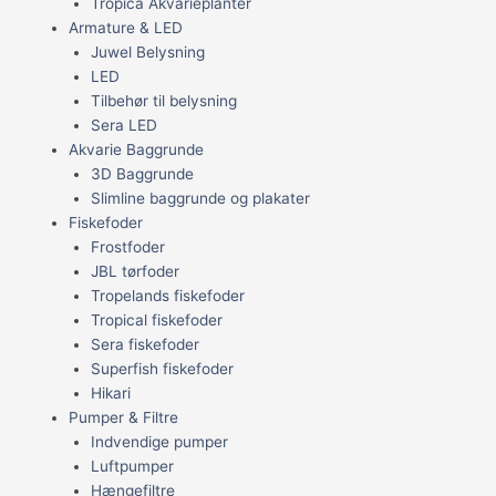
Tropica Akvarieplanter
Armature & LED
Juwel Belysning
LED
Tilbehør til belysning
Sera LED
Akvarie Baggrunde
3D Baggrunde
Slimline baggrunde og plakater
Fiskefoder
Frostfoder
JBL tørfoder
Tropelands fiskefoder
Tropical fiskefoder
Sera fiskefoder
Superfish fiskefoder
Hikari
Pumper & Filtre
Indvendige pumper
Luftpumper
Hængefiltre