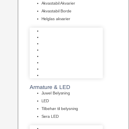
Akvastabil Akvarier
Akvastabil Borde
Helglas akvarier
Juwel Akvarier
AquaMedic
Design Akvarier
Fluval Akvarium
Akvarie Startsæt
Akvastabil Akvarier
Akvastabil Borde
Helglas akvarier
Armature & LED
Juwel Belysning
LED
Tilbehør til belysning
Sera LED
Juwel Belysning